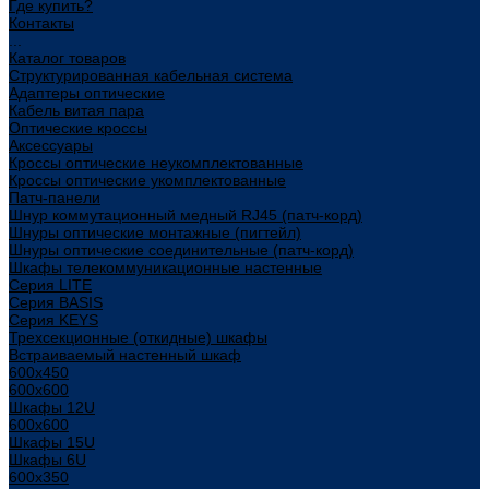
Где купить?
Контакты
...
Каталог товаров
Структурированная кабельная система
Адаптеры оптические
Кабель витая пара
Оптические кроссы
Аксессуары
Кроссы оптические неукомплектованные
Кроссы оптические укомплектованные
Патч-панели
Шнур коммутационный медный RJ45 (патч-корд)
Шнуры оптические монтажные (пигтейл)
Шнуры оптические соединительные (патч-корд)
Шкафы телекоммуникационные настенные
Cерия LITE
Cерия BASIS
Cерия KEYS
Трехсекционные (откидные) шкафы
Встраиваемый настенный шкаф
600x450
600x600
Шкафы 12U
600x600
Шкафы 15U
Шкафы 6U
600x350