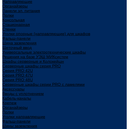
Направляющие
Органайзеры
Панели эл. питания
Полки
Консольная
Стационарная
Стенки
Уголки опорные (направляющие) для шкафов
Фальш-панели
Шина заземления
Щеточный ввод
Универсальные электротехнические шкафы
Решения на базе УЭШ МИКсистем
Шкафы серверные и Колокейшн
Серверные шкафы серия PRO
Серия PRO 42U
Серия PRO 47U
Серия PRO 48U
Серверные шкафы серии PRO с ламелями
Аксессуары
Вводы с уплотнением
Кабель-каналы
Крепеж
Органайзеры
Полки
Уголки направляющие
Фальш-панели
Шины заземления