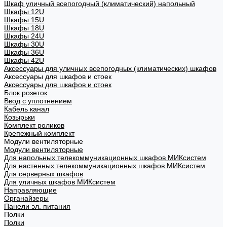
Шкаф уличный всепогодный (климатический) напольный
Шкафы 12U
Шкафы 15U
Шкафы 18U
Шкафы 24U
Шкафы 30U
Шкафы 36U
Шкафы 42U
Аксессуары для уличных всепогодных (климатических) шкафов
Аксессуары для шкафов и стоек
Аксессуары для шкафов и стоек
Блок розеток
Ввод с уплотнением
Кабель канал
Козырьки
Комплект роликов
Крепежный комплект
Модули вентиляторные
Модули вентиляторные
Для напольных телекоммуникационных шкафов МИКсистем
Для настенных телекоммуникационных шкафов МИКсистем
Для серверных шкафов
Для уличных шкафов МИКсистем
Направляющие
Органайзеры
Панели эл. питания
Полки
Полки