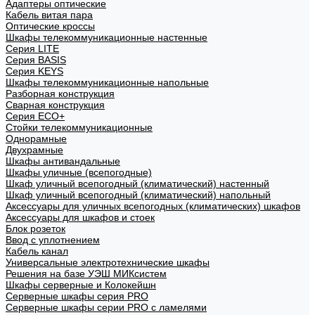
Адаптеры оптические
Кабель витая пара
Оптические кроссы
Шкафы телекоммуникационные настенные
Cерия LITE
Cерия BASIS
Cерия KEYS
Шкафы телекоммуникационные напольные
Разборная конструкция
Сварная конструкция
Серия ECO+
Стойки телекоммуникационные
Однорамные
Двухрамные
Шкафы антивандальные
Шкафы уличные (всепогодные)
Шкаф уличный всепогодный (климатический) настенный
Шкаф уличный всепогодный (климатический) напольный
Аксессуары для уличных всепогодных (климатических) шкафов
Аксессуары для шкафов и стоек
Блок розеток
Ввод с уплотнением
Кабель канал
Универсальные электротехнические шкафы
Решения на базе УЭШ МИКсистем
Шкафы серверные и Колокейшн
Серверные шкафы серия PRO
Серверные шкафы серии PRO с ламелями