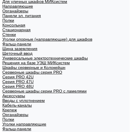
Для уличных шкафов МИКсистем
Направляющие
Органайзеры
Панели эл. питания
Полки
Консольная
Стационарная
Стенки
Уголки опорные (направляющие) для шкафов
Фальш-панели
Шина заземления
Щеточный ввод
Универсальные электротехнические шкафы
Решения на базе УЭШ МИКсистем
Шкафы серверные и Колокейшн
Серверные шкафы серия PRO
Серия PRO 42U
Серия PRO 47U
Серия PRO 48U
Серверные шкафы серии PRO с ламелями
Аксессуары
Вводы с уплотнением
Кабель-каналы
Крепеж
Органайзеры
Полки
Уголки направляющие
Фальш-панели