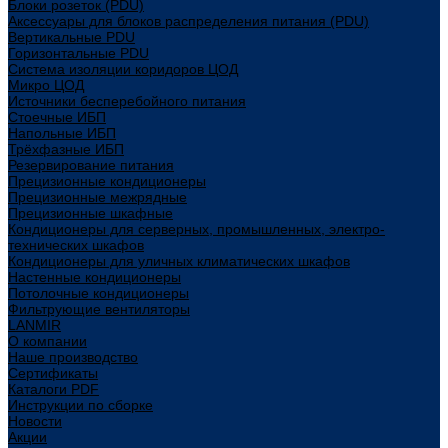
Блоки розеток (PDU)
Аксессуары для блоков распределения питания (PDU)
Вертикальные PDU
Горизонтальные PDU
Система изоляции коридоров ЦОД
Микро ЦОД
Источники бесперебойного питания
Стоечные ИБП
Напольные ИБП
Трёхфазные ИБП
Резервирование питания
Прецизионные кондиционеры
Прецизионные межрядные
Прецизионные шкафные
Кондиционеры для серверных, промышленных, электро-
технических шкафов
Кондиционеры для уличных климатических шкафов
Настенные кондиционеры
Потолочные кондиционеры
Фильтрующие вентиляторы
LANMIR
О компании
Наше производство
Сертификаты
Каталоги PDF
Инструкции по сборке
Новости
Акции