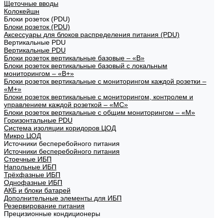
Щеточные вводы
Колокейшн
Блоки розеток (PDU)
Блоки розеток (PDU)
Аксессуары для блоков распределения питания (PDU)
Вертикальные PDU
Вертикальные PDU
Блоки розеток вертикальные базовые – «В»
Блоки розеток вертикальные базовый с локальным
мониторингом – «В+»
Блоки розеток вертикальные с мониторингом каждой розетки –
«М+»
Блоки розеток вертикальные с мониторингом, контролем и
управлением каждой розеткой – «МС»
Блоки розеток вертикальные с общим мониторингом – «М»
Горизонтальные PDU
Система изоляции коридоров ЦОД
Микро ЦОД
Источники бесперебойного питания
Источники бесперебойного питания
Стоечные ИБП
Напольные ИБП
Трёхфазные ИБП
Однофазные ИБП
АКБ и блоки батарей
Дополнительные элементы для ИБП
Резервирование питания
Прецизионные кондиционеры