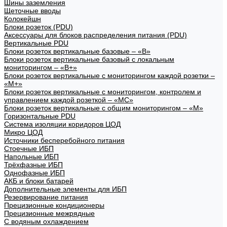
Шины заземления
Щеточные вводы
Колокейшн
Блоки розеток (PDU)
Аксессуары для блоков распределения питания (PDU)
Вертикальные PDU
Блоки розеток вертикальные базовые – «В»
Блоки розеток вертикальные базовый с локальным
мониторингом – «В+»
Блоки розеток вертикальные с мониторингом каждой розетки –
«М+»
Блоки розеток вертикальные с мониторингом, контролем и
управлением каждой розеткой – «МС»
Блоки розеток вертикальные с общим мониторингом – «М»
Горизонтальные PDU
Система изоляции коридоров ЦОД
Микро ЦОД
Источники бесперебойного питания
Стоечные ИБП
Напольные ИБП
Трёхфазные ИБП
Однофазные ИБП
АКБ и блоки батарей
Дополнительные элементы для ИБП
Резервирование питания
Прецизионные кондиционеры
Прецизионные межрядные
С водяным охлаждением