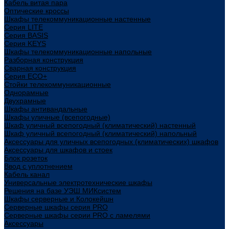
Кабель витая пара
Оптические кроссы
Шкафы телекоммуникационные настенные
Cерия LITE
Cерия BASIS
Cерия KEYS
Шкафы телекоммуникационные напольные
Разборная конструкция
Сварная конструкция
Серия ECO+
Стойки телекоммуникационные
Однорамные
Двухрамные
Шкафы антивандальные
Шкафы уличные (всепогодные)
Шкаф уличный всепогодный (климатический) настенный
Шкаф уличный всепогодный (климатический) напольный
Аксессуары для уличных всепогодных (климатических) шкафов
Аксессуары для шкафов и стоек
Блок розеток
Ввод с уплотнением
Кабель канал
Универсальные электротехнические шкафы
Решения на базе УЭШ МИКсистем
Шкафы серверные и Колокейшн
Серверные шкафы серия PRO
Серверные шкафы серии PRO с ламелями
Аксессуары