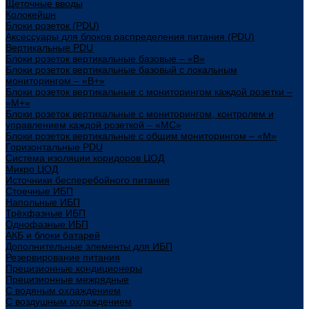
Щеточные вводы
Колокейшн
Блоки розеток (PDU)
Аксессуары для блоков распределения питания (PDU)
Вертикальные PDU
Блоки розеток вертикальные базовые – «В»
Блоки розеток вертикальные базовый с локальным
мониторингом – «В+»
Блоки розеток вертикальные с мониторингом каждой розетки –
«М+»
Блоки розеток вертикальные с мониторингом, контролем и
управлением каждой розеткой – «МС»
Блоки розеток вертикальные с общим мониторингом – «М»
Горизонтальные PDU
Система изоляции коридоров ЦОД
Микро ЦОД
Источники бесперебойного питания
Стоечные ИБП
Напольные ИБП
Трёхфазные ИБП
Однофазные ИБП
АКБ и блоки батарей
Дополнительные элементы для ИБП
Резервирование питания
Прецизионные кондиционеры
Прецизионные межрядные
С водяным охлаждением
С воздушным охлаждением