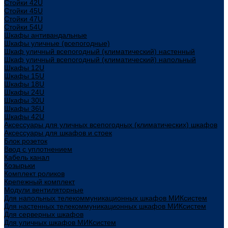
Стойки 42U
Стойки 45U
Стойки 47U
Стойки 54U
Шкафы антивандальные
Шкафы уличные (всепогодные)
Шкаф уличный всепогодный (климатический) настенный
Шкаф уличный всепогодный (климатический) напольный
Шкафы 12U
Шкафы 15U
Шкафы 18U
Шкафы 24U
Шкафы 30U
Шкафы 36U
Шкафы 42U
Аксессуары для уличных всепогодных (климатических) шкафов
Аксессуары для шкафов и стоек
Блок розеток
Ввод с уплотнением
Кабель канал
Козырьки
Комплект роликов
Крепежный комплект
Модули вентиляторные
Для напольных телекоммуникационных шкафов МИКсистем
Для настенных телекоммуникационных шкафов МИКсистем
Для серверных шкафов
Для уличных шкафов МИКсистем