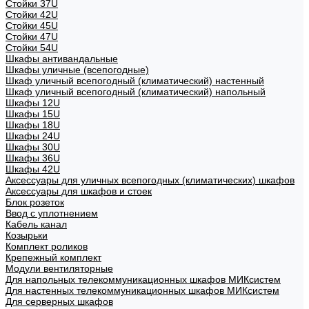
Стойки 37U
Стойки 42U
Стойки 45U
Стойки 47U
Стойки 54U
Шкафы антивандальные
Шкафы уличные (всепогодные)
Шкаф уличный всепогодный (климатический) настенный
Шкаф уличный всепогодный (климатический) напольный
Шкафы 12U
Шкафы 15U
Шкафы 18U
Шкафы 24U
Шкафы 30U
Шкафы 36U
Шкафы 42U
Аксессуары для уличных всепогодных (климатических) шкафов
Аксессуары для шкафов и стоек
Блок розеток
Ввод с уплотнением
Кабель канал
Козырьки
Комплект роликов
Крепежный комплект
Модули вентиляторные
Для напольных телекоммуникационных шкафов МИКсистем
Для настенных телекоммуникационных шкафов МИКсистем
Для серверных шкафов