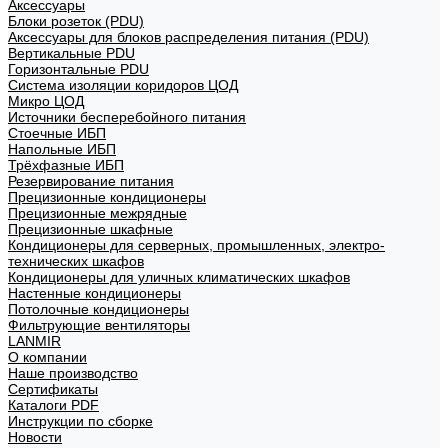
Аксессуары
Блоки розеток (PDU)
Аксессуары для блоков распределения питания (PDU)
Вертикальные PDU
Горизонтальные PDU
Система изоляции коридоров ЦОД
Микро ЦОД
Источники бесперебойного питания
Стоечные ИБП
Напольные ИБП
Трёхфазные ИБП
Резервирование питания
Прецизионные кондиционеры
Прецизионные межрядные
Прецизионные шкафные
Кондиционеры для серверных, промышленных, электро-
технических шкафов
Кондиционеры для уличных климатических шкафов
Настенные кондиционеры
Потолочные кондиционеры
Фильтрующие вентиляторы
LANMIR
О компании
Наше производство
Сертификаты
Каталоги PDF
Инструкции по сборке
Новости