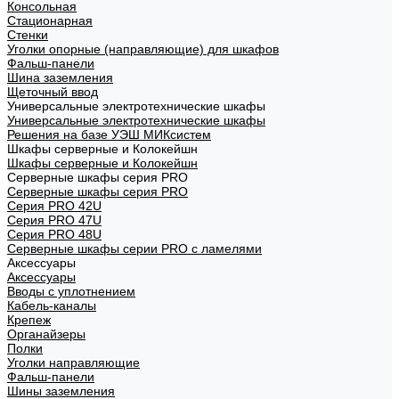
Консольная
Стационарная
Стенки
Уголки опорные (направляющие) для шкафов
Фальш-панели
Шина заземления
Щеточный ввод
Универсальные электротехнические шкафы
Универсальные электротехнические шкафы
Решения на базе УЭШ МИКсистем
Шкафы серверные и Колокейшн
Шкафы серверные и Колокейшн
Серверные шкафы серия PRO
Серверные шкафы серия PRO
Серия PRO 42U
Серия PRO 47U
Серия PRO 48U
Серверные шкафы серии PRO с ламелями
Аксессуары
Аксессуары
Вводы с уплотнением
Кабель-каналы
Крепеж
Органайзеры
Полки
Уголки направляющие
Фальш-панели
Шины заземления