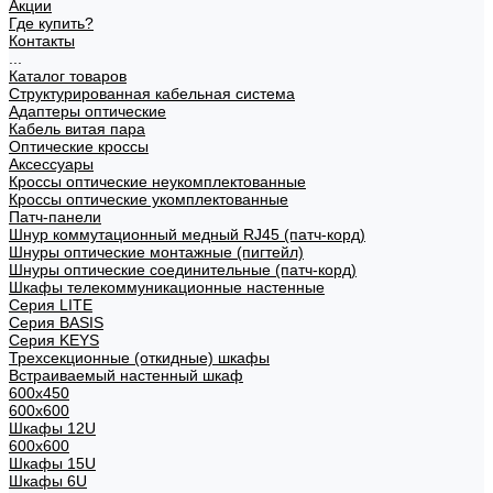
Акции
Где купить?
Контакты
...
Каталог товаров
Структурированная кабельная система
Адаптеры оптические
Кабель витая пара
Оптические кроссы
Аксессуары
Кроссы оптические неукомплектованные
Кроссы оптические укомплектованные
Патч-панели
Шнур коммутационный медный RJ45 (патч-корд)
Шнуры оптические монтажные (пигтейл)
Шнуры оптические соединительные (патч-корд)
Шкафы телекоммуникационные настенные
Cерия LITE
Cерия BASIS
Cерия KEYS
Трехсекционные (откидные) шкафы
Встраиваемый настенный шкаф
600x450
600x600
Шкафы 12U
600x600
Шкафы 15U
Шкафы 6U