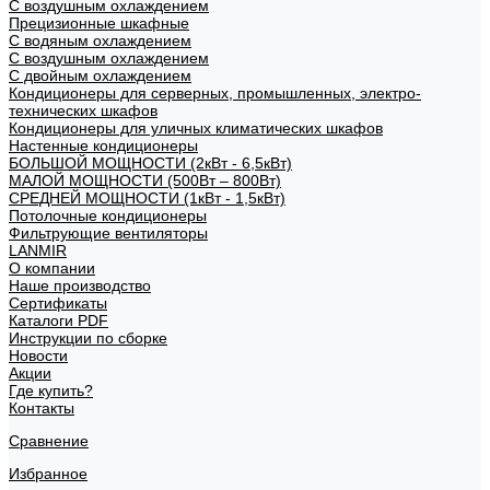
С воздушным охлаждением
Прецизионные шкафные
С водяным охлаждением
С воздушным охлаждением
С двойным охлаждением
Кондиционеры для серверных, промышленных, электро-
технических шкафов
Кондиционеры для уличных климатических шкафов
Настенные кондиционеры
БОЛЬШОЙ МОЩНОСТИ (2кВт - 6,5кВт)
МАЛОЙ МОЩНОСТИ (500Вт – 800Вт)
СРЕДНЕЙ МОЩНОСТИ (1кВт - 1,5кВт)
Потолочные кондиционеры
Фильтрующие вентиляторы
LANMIR
О компании
Наше производство
Сертификаты
Каталоги PDF
Инструкции по сборке
Новости
Акции
Где купить?
Контакты
Сравнение
Избранное