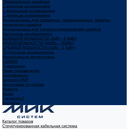
Прецизионные шкафные
С водяным охлаждением
С воздушным охлаждением
С двойным охлаждением
Кондиционеры для серверных, промышленных, электро-
технических шкафов
Кондиционеры для уличных климатических шкафов
Настенные кондиционеры
БОЛЬШОЙ МОЩНОСТИ (2кВт - 6,5кВт)
МАЛОЙ МОЩНОСТИ (500Вт – 800Вт)
СРЕДНЕЙ МОЩНОСТИ (1кВт - 1,5кВт)
Потолочные кондиционеры
Фильтрующие вентиляторы
LANMIR
О компании
Наше производство
Сертификаты
Каталоги PDF
Инструкции по сборке
Новости
Акции
Где купить?
Контакты
Каталог товаров
Структурированная кабельная система