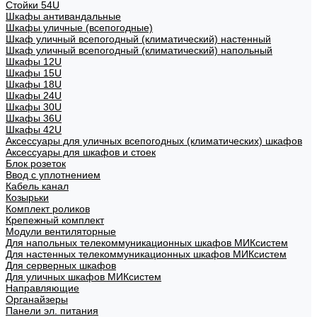
Стойки 54U
Шкафы антивандальные
Шкафы уличные (всепогодные)
Шкаф уличный всепогодный (климатический) настенный
Шкаф уличный всепогодный (климатический) напольный
Шкафы 12U
Шкафы 15U
Шкафы 18U
Шкафы 24U
Шкафы 30U
Шкафы 36U
Шкафы 42U
Аксессуары для уличных всепогодных (климатических) шкафов
Аксессуары для шкафов и стоек
Блок розеток
Ввод с уплотнением
Кабель канал
Козырьки
Комплект роликов
Крепежный комплект
Модули вентиляторные
Для напольных телекоммуникационных шкафов МИКсистем
Для настенных телекоммуникационных шкафов МИКсистем
Для серверных шкафов
Для уличных шкафов МИКсистем
Направляющие
Органайзеры
Панели эл. питания