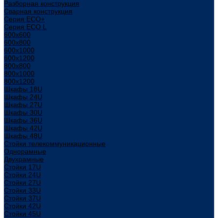
Разборная конструкция
Сварная конструкция
Серия ECO+
Серия ECO L
600x600
600x800
600х1000
600х1200
800x800
800х1000
800х1200
Шкафы 18U
Шкафы 24U
Шкафы 27U
Шкафы 30U
Шкафы 36U
Шкафы 42U
Шкафы 48U
Стойки телекоммуникационные
Однорамные
Двухрамные
Стойки 17U
Стойки 24U
Стойки 27U
Стойки 33U
Стойки 37U
Стойки 42U
Стойки 45U