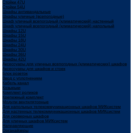
Стойки 47U
Стойки 54U
Шкафы антивандальные
Шкафы уличные (всепогодные)
Шкаф уличный всепогодный (климатический) настенный
Шкаф уличный всепогодный (климатический) напольный
Шкафы 12U
Шкафы 15U
Шкафы 18U
Шкафы 24U
Шкафы 30U
Шкафы 36U
Шкафы 42U
Аксессуары для уличных всепогодных (климатических) шкафов
Аксессуары для шкафов и стоек
Блок розеток
Ввод с уплотнением
Кабель канал
Козырьки
Комплект роликов
Крепежный комплект
Модули вентиляторные
Для напольных телекоммуникационных шкафов МИКсистем
Для настенных телекоммуникационных шкафов МИКсистем
Для серверных шкафов
Для уличных шкафов МИКсистем
Направляющие
Органайзеры