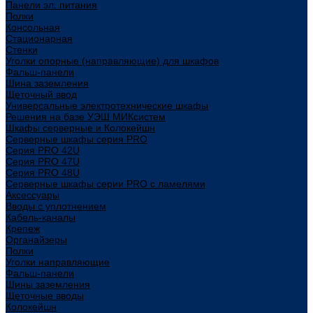
Панели эл. питания
Полки
Консольная
Стационарная
Стенки
Уголки опорные (направляющие) для шкафов
Фальш-панели
Шина заземления
Щеточный ввод
Универсальные электротехнические шкафы
Решения на базе УЭШ МИКсистем
Шкафы серверные и Колокейшн
Серверные шкафы серия PRO
Серия PRO 42U
Серия PRO 47U
Серия PRO 48U
Серверные шкафы серии PRO с ламелями
Аксессуары
Вводы с уплотнением
Кабель-каналы
Крепеж
Органайзеры
Полки
Уголки направляющие
Фальш-панели
Шины заземления
Щеточные вводы
Колокейшн