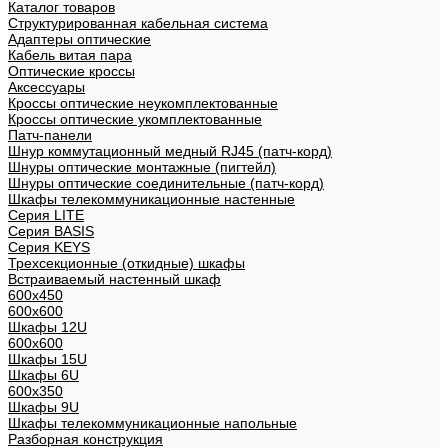
Каталог товаров
Структурированная кабельная система
Адаптеры оптические
Кабель витая пара
Оптические кроссы
Аксессуары
Кроссы оптические неукомплектованные
Кроссы оптические укомплектованные
Патч-панели
Шнур коммутационный медный RJ45 (патч-корд)
Шнуры оптические монтажные (пигтейл)
Шнуры оптические соединительные (патч-корд)
Шкафы телекоммуникационные настенные
Cерия LITE
Cерия BASIS
Cерия KEYS
Трехсекционные (откидные) шкафы
Встраиваемый настенный шкаф
600x450
600x600
Шкафы 12U
600x600
Шкафы 15U
Шкафы 6U
600x350
Шкафы 9U
Шкафы телекоммуникационные напольные
Разборная конструкция