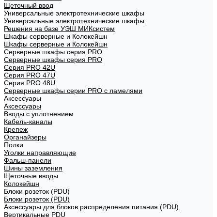
Щеточный ввод
Универсальные электротехнические шкафы
Универсальные электротехнические шкафы
Решения на базе УЭШ МИКсистем
Шкафы серверные и Колокейшн
Шкафы серверные и Колокейшн
Серверные шкафы серия PRO
Серверные шкафы серия PRO
Серия PRO 42U
Серия PRO 47U
Серия PRO 48U
Серверные шкафы серии PRO с ламелями
Аксессуары
Аксессуары
Вводы с уплотнением
Кабель-каналы
Крепеж
Органайзеры
Полки
Уголки направляющие
Фальш-панели
Шины заземления
Щеточные вводы
Колокейшн
Блоки розеток (PDU)
Блоки розеток (PDU)
Аксессуары для блоков распределения питания (PDU)
Вертикальные PDU