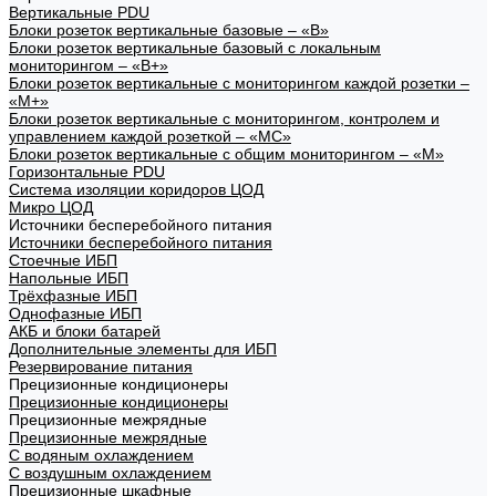
Вертикальные PDU
Блоки розеток вертикальные базовые – «В»
Блоки розеток вертикальные базовый с локальным
мониторингом – «В+»
Блоки розеток вертикальные с мониторингом каждой розетки –
«М+»
Блоки розеток вертикальные с мониторингом, контролем и
управлением каждой розеткой – «МС»
Блоки розеток вертикальные с общим мониторингом – «М»
Горизонтальные PDU
Система изоляции коридоров ЦОД
Микро ЦОД
Источники бесперебойного питания
Источники бесперебойного питания
Стоечные ИБП
Напольные ИБП
Трёхфазные ИБП
Однофазные ИБП
АКБ и блоки батарей
Дополнительные элементы для ИБП
Резервирование питания
Прецизионные кондиционеры
Прецизионные кондиционеры
Прецизионные межрядные
Прецизионные межрядные
С водяным охлаждением
С воздушным охлаждением
Прецизионные шкафные