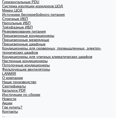
Горизонтальные PDU
Система изоляции коридоров ЦОД
Микро ЦОД
Источники бесперебойного питания
Стоечные ИБП
Напольные ИБП
Трёхфазные ИБП
Резервирование питания
Прецизионные кондиционеры
Прецизионные межрядные
Прецизионные шкафные
Кондиционеры для серверных, промышленных, электро-
технических шкафов
Кондиционеры для уличных климатических шкафов
Настенные кондиционеры
Потолочные кондиционеры
Фильтрующие вентиляторы
LANMIR
О компании
Наше производство
Сертификаты
Каталоги PDF
Инструкции по сборке
Новости
Акции
Где купить?
Контакты
...