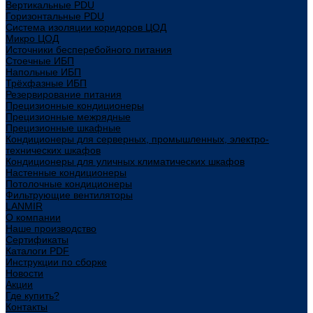
Вертикальные PDU
Горизонтальные PDU
Система изоляции коридоров ЦОД
Микро ЦОД
Источники бесперебойного питания
Стоечные ИБП
Напольные ИБП
Трёхфазные ИБП
Резервирование питания
Прецизионные кондиционеры
Прецизионные межрядные
Прецизионные шкафные
Кондиционеры для серверных, промышленных, электро-
технических шкафов
Кондиционеры для уличных климатических шкафов
Настенные кондиционеры
Потолочные кондиционеры
Фильтрующие вентиляторы
LANMIR
О компании
Наше производство
Сертификаты
Каталоги PDF
Инструкции по сборке
Новости
Акции
Где купить?
Контакты