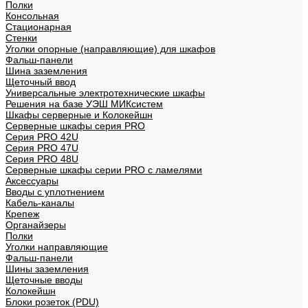
Полки
Консольная
Стационарная
Стенки
Уголки опорные (направляющие) для шкафов
Фальш-панели
Шина заземления
Щеточный ввод
Универсальные электротехнические шкафы
Решения на базе УЭШ МИКсистем
Шкафы серверные и Колокейшн
Серверные шкафы серия PRO
Серия PRO 42U
Серия PRO 47U
Серия PRO 48U
Серверные шкафы серии PRO с ламелями
Аксессуары
Вводы с уплотнением
Кабель-каналы
Крепеж
Органайзеры
Полки
Уголки направляющие
Фальш-панели
Шины заземления
Щеточные вводы
Колокейшн
Блоки розеток (PDU)