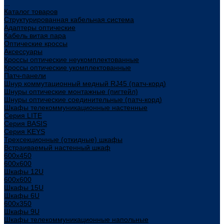
...
Каталог товаров
Структурированная кабельная система
Адаптеры оптические
Кабель витая пара
Оптические кроссы
Аксессуары
Кроссы оптические неукомплектованные
Кроссы оптические укомплектованные
Патч-панели
Шнур коммутационный медный RJ45 (патч-корд)
Шнуры оптические монтажные (пигтейл)
Шнуры оптические соединительные (патч-корд)
Шкафы телекоммуникационные настенные
Cерия LITE
Cерия BASIS
Cерия KEYS
Трехсекционные (откидные) шкафы
Встраиваемый настенный шкаф
600x450
600x600
Шкафы 12U
600x600
Шкафы 15U
Шкафы 6U
600x350
Шкафы 9U
Шкафы телекоммуникационные напольные