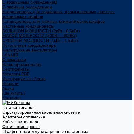
С воздушным охлаждением
С двойным охлаждением
Кондиционеры для серверных, промышленных, электро-
технических шкафов
Кондиционеры для уличных климатических шкафов
Настенные кондиционеры
БОЛЬШОЙ МОЩНОСТИ (2кВт - 6,5кВт)
МАЛОЙ МОЩНОСТИ (500Вт – 800Вт)
СРЕДНЕЙ МОЩНОСТИ (1кВт - 1,5кВт)
Потолочные кондиционеры
Фильтрующие вентиляторы
LANMIR
О компании
Наше производство
Сертификаты
Каталоги PDF
Инструкции по сборке
Новости
Акции
Где купить?
Контакты
Каталог товаров
Структурированная кабельная система
Адаптеры оптические
Кабель витая пара
Оптические кроссы
Шкафы телекоммуникационные настенные