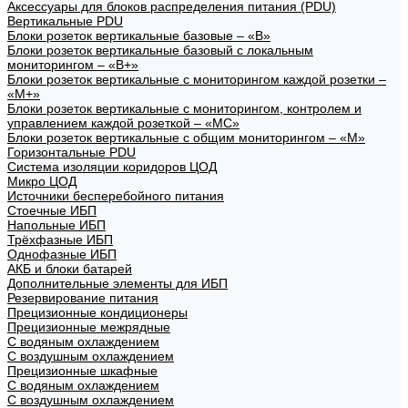
Аксессуары для блоков распределения питания (PDU)
Вертикальные PDU
Блоки розеток вертикальные базовые – «В»
Блоки розеток вертикальные базовый с локальным
мониторингом – «В+»
Блоки розеток вертикальные с мониторингом каждой розетки –
«М+»
Блоки розеток вертикальные с мониторингом, контролем и
управлением каждой розеткой – «МС»
Блоки розеток вертикальные с общим мониторингом – «М»
Горизонтальные PDU
Система изоляции коридоров ЦОД
Микро ЦОД
Источники бесперебойного питания
Стоечные ИБП
Напольные ИБП
Трёхфазные ИБП
Однофазные ИБП
АКБ и блоки батарей
Дополнительные элементы для ИБП
Резервирование питания
Прецизионные кондиционеры
Прецизионные межрядные
С водяным охлаждением
С воздушным охлаждением
Прецизионные шкафные
С водяным охлаждением
С воздушным охлаждением