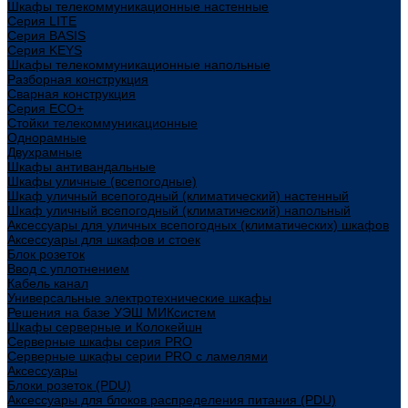
Шкафы телекоммуникационные настенные
Cерия LITE
Cерия BASIS
Cерия KEYS
Шкафы телекоммуникационные напольные
Разборная конструкция
Сварная конструкция
Серия ECO+
Стойки телекоммуникационные
Однорамные
Двухрамные
Шкафы антивандальные
Шкафы уличные (всепогодные)
Шкаф уличный всепогодный (климатический) настенный
Шкаф уличный всепогодный (климатический) напольный
Аксессуары для уличных всепогодных (климатических) шкафов
Аксессуары для шкафов и стоек
Блок розеток
Ввод с уплотнением
Кабель канал
Универсальные электротехнические шкафы
Решения на базе УЭШ МИКсистем
Шкафы серверные и Колокейшн
Серверные шкафы серия PRO
Серверные шкафы серии PRO с ламелями
Аксессуары
Блоки розеток (PDU)
Аксессуары для блоков распределения питания (PDU)