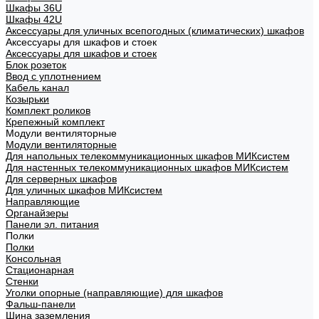
Шкафы 36U
Шкафы 42U
Аксессуары для уличных всепогодных (климатических) шкафов
Аксессуары для шкафов и стоек
Аксессуары для шкафов и стоек
Блок розеток
Ввод с уплотнением
Кабель канал
Козырьки
Комплект роликов
Крепежный комплект
Модули вентиляторные
Модули вентиляторные
Для напольных телекоммуникационных шкафов МИКсистем
Для настенных телекоммуникационных шкафов МИКсистем
Для серверных шкафов
Для уличных шкафов МИКсистем
Направляющие
Органайзеры
Панели эл. питания
Полки
Полки
Консольная
Стационарная
Стенки
Уголки опорные (направляющие) для шкафов
Фальш-панели
Шина заземления