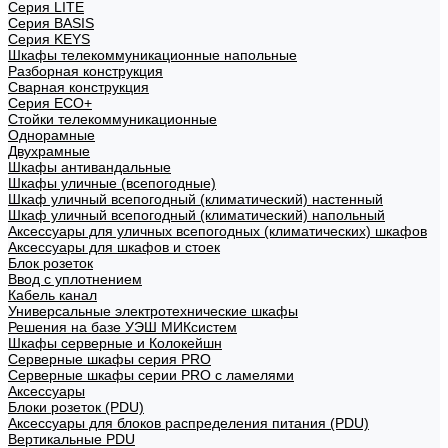
Cерия LITE
Cерия BASIS
Cерия KEYS
Шкафы телекоммуникационные напольные
Разборная конструкция
Сварная конструкция
Серия ECO+
Стойки телекоммуникационные
Однорамные
Двухрамные
Шкафы антивандальные
Шкафы уличные (всепогодные)
Шкаф уличный всепогодный (климатический) настенный
Шкаф уличный всепогодный (климатический) напольный
Аксессуары для уличных всепогодных (климатических) шкафов
Аксессуары для шкафов и стоек
Блок розеток
Ввод с уплотнением
Кабель канал
Универсальные электротехнические шкафы
Решения на базе УЭШ МИКсистем
Шкафы серверные и Колокейшн
Серверные шкафы серия PRO
Серверные шкафы серии PRO с ламелями
Аксессуары
Блоки розеток (PDU)
Аксессуары для блоков распределения питания (PDU)
Вертикальные PDU