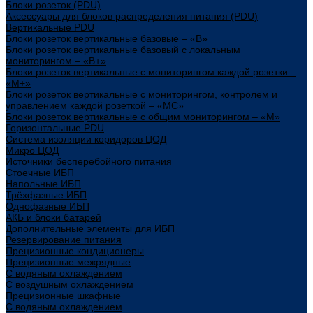
Блоки розеток (PDU)
Аксессуары для блоков распределения питания (PDU)
Вертикальные PDU
Блоки розеток вертикальные базовые – «В»
Блоки розеток вертикальные базовый с локальным
мониторингом – «В+»
Блоки розеток вертикальные с мониторингом каждой розетки –
«М+»
Блоки розеток вертикальные с мониторингом, контролем и
управлением каждой розеткой – «МС»
Блоки розеток вертикальные с общим мониторингом – «М»
Горизонтальные PDU
Система изоляции коридоров ЦОД
Микро ЦОД
Источники бесперебойного питания
Стоечные ИБП
Напольные ИБП
Трёхфазные ИБП
Однофазные ИБП
АКБ и блоки батарей
Дополнительные элементы для ИБП
Резервирование питания
Прецизионные кондиционеры
Прецизионные межрядные
С водяным охлаждением
С воздушным охлаждением
Прецизионные шкафные
С водяным охлаждением