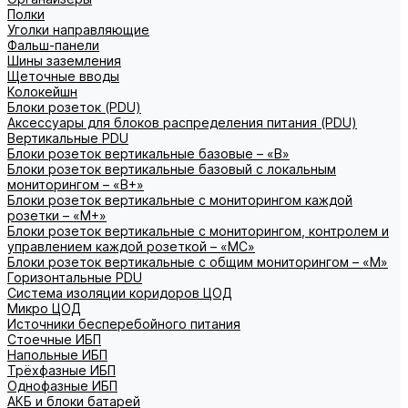
Полки
Уголки направляющие
Фальш-панели
Шины заземления
Щеточные вводы
Колокейшн
Блоки розеток (PDU)
Аксессуары для блоков распределения питания (PDU)
Вертикальные PDU
Блоки розеток вертикальные базовые – «В»
Блоки розеток вертикальные базовый с локальным
мониторингом – «В+»
Блоки розеток вертикальные с мониторингом каждой
розетки – «М+»
Блоки розеток вертикальные с мониторингом, контролем и
управлением каждой розеткой – «МС»
Блоки розеток вертикальные с общим мониторингом – «М»
Горизонтальные PDU
Система изоляции коридоров ЦОД
Микро ЦОД
Источники бесперебойного питания
Стоечные ИБП
Напольные ИБП
Трёхфазные ИБП
Однофазные ИБП
АКБ и блоки батарей