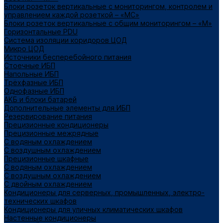
Блоки розеток вертикальные с мониторингом, контролем и
управлением каждой розеткой – «МС»
Блоки розеток вертикальные с общим мониторингом – «М»
Горизонтальные PDU
Система изоляции коридоров ЦОД
Микро ЦОД
Источники бесперебойного питания
Стоечные ИБП
Напольные ИБП
Трёхфазные ИБП
Однофазные ИБП
АКБ и блоки батарей
Дополнительные элементы для ИБП
Резервирование питания
Прецизионные кондиционеры
Прецизионные межрядные
С водяным охлаждением
С воздушным охлаждением
Прецизионные шкафные
С водяным охлаждением
С воздушным охлаждением
С двойным охлаждением
Кондиционеры для серверных, промышленных, электро-
технических шкафов
Кондиционеры для уличных климатических шкафов
Настенные кондиционеры