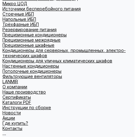
Микро ЦОД
Источники бесперебойного питания
Стоечные ИБП
Напольные ИБП
Трёхфазные ИБП
Резервирование питания
Прецизионные кондиционеры
Прецизионные межрядные
Прецизионные шкафные
Кондиционеры для серверных, промышленных, электро-
технических шкафов
Кондиционеры для уличных климатических шкафов
Настенные кондиционеры
Потолочные кондиционеры
Фильтрующие вентиляторы
LANMIR
О компании
Наше производство
Сертификаты
Каталоги PDF
Инструкции по сборке
Новости
Акции
Где купить?
Контакты
...