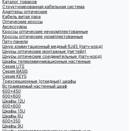
Каталог товаров
Структурированная кабельная система
Адаптеры оптические
Кабель витая пара
Оптические кроссы
Аксессуары
Кроссы оптические неукомплектованные
Кроссы оптические укомплектованные
Патч-панели
Шнур коммутационный медный RJ45 (патч-корд)
Шнуры оптические монтажные (пигтейл)
Шнуры оптические соединительные (патч-корд)
Шкафы телекоммуникационные настенные
Cерия LITE
Cерия BASIS
Cерия KEYS
Трехсекционные (откидные) шкафы
Встраиваемый настенный шкаф
600x450
600x600
Шкафы 12U
600x600
Шкафы 15U
Шкафы 6U
600x350
Шкафы 9U
Шкафы телекоммуникационные напольные