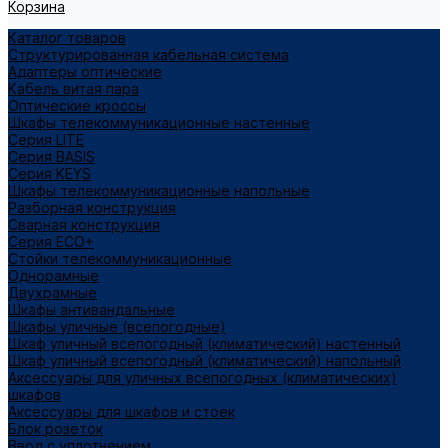
Корзина
Каталог товаров
Структурированная кабельная система
Адаптеры оптические
Кабель витая пара
Оптические кроссы
Шкафы телекоммуникационные настенные
Cерия LITE
Cерия BASIS
Cерия KEYS
Шкафы телекоммуникационные напольные
Разборная конструкция
Сварная конструкция
Серия ECO+
Стойки телекоммуникационные
Однорамные
Двухрамные
Шкафы антивандальные
Шкафы уличные (всепогодные)
Шкаф уличный всепогодный (климатический) настенный
Шкаф уличный всепогодный (климатический) напольный
Аксессуары для уличных всепогодных (климатических)
шкафов
Аксессуары для шкафов и стоек
Блок розеток
Ввод с уплотнением