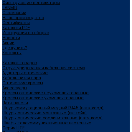
Фильтрующие вентиляторы
LANMIR
О компании
Наше производство
Сертификаты
Каталоги PDF
Инструкции по сборке
Новости
Акции
Где купить?
Контакты
...
Каталог товаров
Структурированная кабельная система
Адаптеры оптические
Кабель витая пара
Оптические кроссы
Аксессуары
Кроссы оптические неукомплектованные
Кроссы оптические укомплектованные
Патч-панели
Шнур коммутационный медный RJ45 (патч-корд)
Шнуры оптические монтажные (пигтейл)
Шнуры оптические соединительные (патч-корд)
Шкафы телекоммуникационные настенные
Cерия LITE