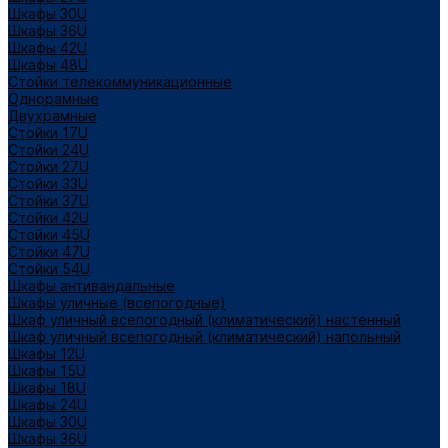
Шкафы 30U
Шкафы 36U
Шкафы 42U
Шкафы 48U
Стойки телекоммуникационные
Однорамные
Двухрамные
Стойки 17U
Стойки 24U
Стойки 27U
Стойки 33U
Стойки 37U
Стойки 42U
Стойки 45U
Стойки 47U
Стойки 54U
Шкафы антивандальные
Шкафы уличные (всепогодные)
Шкаф уличный всепогодный (климатический) настенный
Шкаф уличный всепогодный (климатический) напольный
Шкафы 12U
Шкафы 15U
Шкафы 18U
Шкафы 24U
Шкафы 30U
Шкафы 36U