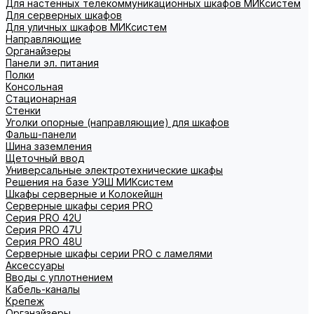
Для настенных телекоммуникационных шкафов МИКсистем
Для серверных шкафов
Для уличных шкафов МИКсистем
Направляющие
Органайзеры
Панели эл. питания
Полки
Консольная
Стационарная
Стенки
Уголки опорные (направляющие) для шкафов
Фальш-панели
Шина заземления
Щеточный ввод
Универсальные электротехнические шкафы
Решения на базе УЭШ МИКсистем
Шкафы серверные и Колокейшн
Серверные шкафы серия PRO
Серия PRO 42U
Серия PRO 47U
Серия PRO 48U
Серверные шкафы серии PRO с ламелями
Аксессуары
Вводы с уплотнением
Кабель-каналы
Крепеж
Органайзеры