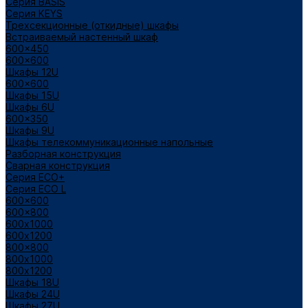
Cерия BASIS
Cерия KEYS
Трехсекционные (откидные) шкафы
Встраиваемый настенный шкаф
600x450
600x600
Шкафы 12U
600x600
Шкафы 15U
Шкафы 6U
600x350
Шкафы 9U
Шкафы телекоммуникационные напольные
Разборная конструкция
Сварная конструкция
Серия ECO+
Серия ECO L
600x600
600x800
600х1000
600х1200
800x800
800х1000
800х1200
Шкафы 18U
Шкафы 24U
Шкафы 27U