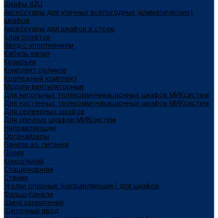
Шкафы 42U
Аксессуары для уличных всепогодных (климатических)
шкафов
Аксессуары для шкафов и стоек
Блок розеток
Ввод с уплотнением
Кабель канал
Козырьки
Комплект роликов
Крепежный комплект
Модули вентиляторные
Для напольных телекоммуникационных шкафов МИКсистем
Для настенных телекоммуникационных шкафов МИКсистем
Для серверных шкафов
Для уличных шкафов МИКсистем
Направляющие
Органайзеры
Панели эл. питания
Полки
Консольная
Стационарная
Стенки
Уголки опорные (направляющие) для шкафов
Фальш-панели
Шина заземления
Щеточный ввод