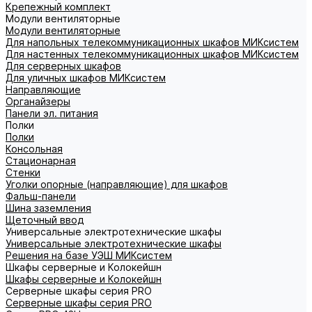
Крепежный комплект
Модули вентиляторные
Модули вентиляторные
Для напольных телекоммуникационных шкафов МИКсистем
Для настенных телекоммуникационных шкафов МИКсистем
Для серверных шкафов
Для уличных шкафов МИКсистем
Направляющие
Органайзеры
Панели эл. питания
Полки
Полки
Консольная
Стационарная
Стенки
Уголки опорные (направляющие) для шкафов
Фальш-панели
Шина заземления
Щеточный ввод
Универсальные электротехнические шкафы
Универсальные электротехнические шкафы
Решения на базе УЭШ МИКсистем
Шкафы серверные и Колокейшн
Шкафы серверные и Колокейшн
Серверные шкафы серия PRO
Серверные шкафы серия PRO