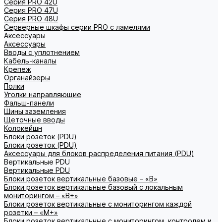
Серия PRO 42U
Серия PRO 47U
Серия PRO 48U
Серверные шкафы серии PRO с ламелями
Аксессуары
Аксессуары
Вводы с уплотнением
Кабель-каналы
Крепеж
Органайзеры
Полки
Уголки направляющие
Фальш-панели
Шины заземления
Щеточные вводы
Колокейшн
Блоки розеток (PDU)
Блоки розеток (PDU)
Аксессуары для блоков распределения питания (PDU)
Вертикальные PDU
Вертикальные PDU
Блоки розеток вертикальные базовые – «В»
Блоки розеток вертикальные базовый с локальным
мониторингом – «В+»
Блоки розеток вертикальные с мониторингом каждой
розетки – «М+»
Блоки розеток вертикальные с мониторингом, контролем и