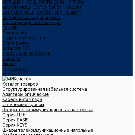
БОЛЬШОЙ МОЩНОСТИ (2кВт - 6,5кВт)
МАЛОЙ МОЩНОСТИ (500Вт – 800Вт)
СРЕДНЕЙ МОЩНОСТИ (1кВт - 1,5кВт)
Потолочные кондиционеры
Фильтрующие вентиляторы
LANMIR
О компании
Наше производство
Сертификаты
Каталоги PDF
Инструкции по сборке
Новости
Акции
Где купить?
Контакты
Каталог товаров
Структурированная кабельная система
Адаптеры оптические
Кабель витая пара
Оптические кроссы
Шкафы телекоммуникационные настенные
Cерия LITE
Cерия BASIS
Cерия KEYS
Шкафы телекоммуникационные напольные