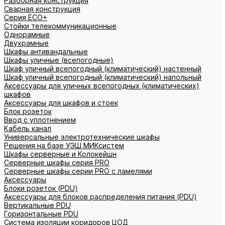
Разборная конструкция
Сварная конструкция
Серия ECO+
Стойки телекоммуникационные
Однорамные
Двухрамные
Шкафы антивандальные
Шкафы уличные (всепогодные)
Шкаф уличный всепогодный (климатический) настенный
Шкаф уличный всепогодный (климатический) напольный
Аксессуары для уличных всепогодных (климатических)
шкафов
Аксессуары для шкафов и стоек
Блок розеток
Ввод с уплотнением
Кабель канал
Универсальные электротехнические шкафы
Решения на базе УЭШ МИКсистем
Шкафы серверные и Колокейшн
Серверные шкафы серия PRO
Серверные шкафы серии PRO с ламелями
Аксессуары
Блоки розеток (PDU)
Аксессуары для блоков распределения питания (PDU)
Вертикальные PDU
Горизонтальные PDU
Система изоляции коридоров ЦОД