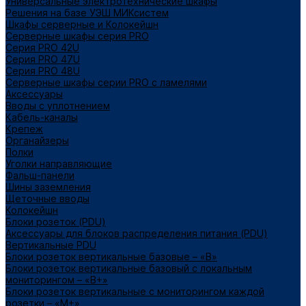
Универсальные электротехнические шкафы
Решения на базе УЭШ МИКсистем
Шкафы серверные и Колокейшн
Серверные шкафы серия PRO
Серия PRO 42U
Серия PRO 47U
Серия PRO 48U
Серверные шкафы серии PRO с ламелями
Аксессуары
Вводы с уплотнением
Кабель-каналы
Крепеж
Органайзеры
Полки
Уголки направляющие
Фальш-панели
Шины заземления
Щеточные вводы
Колокейшн
Блоки розеток (PDU)
Аксессуары для блоков распределения питания (PDU)
Вертикальные PDU
Блоки розеток вертикальные базовые – «В»
Блоки розеток вертикальные базовый с локальным
мониторингом – «В+»
Блоки розеток вертикальные с мониторингом каждой
розетки – «М+»