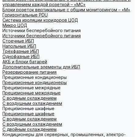
управлением каждой розеткой – «МС»
Блоки розеток вертикальные с общим мониторингом – «М»
Горизонтальные PDU
Система изоляции коридоров ЦОД
Микро ЦОД
Источники бесперебойного питания
Источники бесперебойного питания
Стоечные ИБП
Напольные ИБП
Трёхфазные ИБП
Однофазные ИБП
АКБ и блоки батарей
Дополнительные элементы для ИБП
Резервирование питания
Прецизионные кондиционеры
Прецизионные кондиционеры
Прецизионные межрядные
Прецизионные межрядные
С водяным охлаждением
С воздушным охлаждением
Прецизионные шкафные
Прецизионные шкафные
С водяным охлаждением
С воздушным охлаждением
С двойным охлаждением
Кондиционеры для серверных, промышленных, электро-