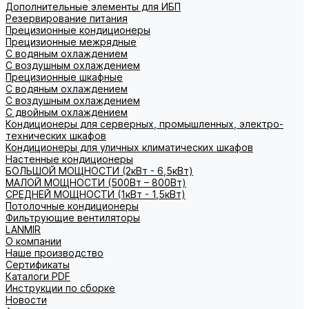
Дополнительные элементы для ИБП
Резервирование питания
Прецизионные кондиционеры
Прецизионные межрядные
С водяным охлаждением
С воздушным охлаждением
Прецизионные шкафные
С водяным охлаждением
С воздушным охлаждением
С двойным охлаждением
Кондиционеры для серверных, промышленных, электро-
технических шкафов
Кондиционеры для уличных климатических шкафов
Настенные кондиционеры
БОЛЬШОЙ МОЩНОСТИ (2кВт - 6,5кВт)
МАЛОЙ МОЩНОСТИ (500Вт – 800Вт)
СРЕДНЕЙ МОЩНОСТИ (1кВт - 1,5кВт)
Потолочные кондиционеры
Фильтрующие вентиляторы
LANMIR
О компании
Наше производство
Сертификаты
Каталоги PDF
Инструкции по сборке
Новости