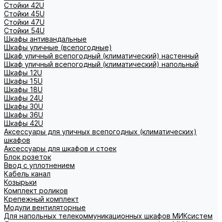
Стойки 42U
Стойки 45U
Стойки 47U
Стойки 54U
Шкафы антивандальные
Шкафы уличные (всепогодные)
Шкаф уличный всепогодный (климатический) настенный
Шкаф уличный всепогодный (климатический) напольный
Шкафы 12U
Шкафы 15U
Шкафы 18U
Шкафы 24U
Шкафы 30U
Шкафы 36U
Шкафы 42U
Аксессуары для уличных всепогодных (климатических)
шкафов
Аксессуары для шкафов и стоек
Блок розеток
Ввод с уплотнением
Кабель канал
Козырьки
Комплект роликов
Крепежный комплект
Модули вентиляторные
Для напольных телекоммуникационных шкафов МИКсистем