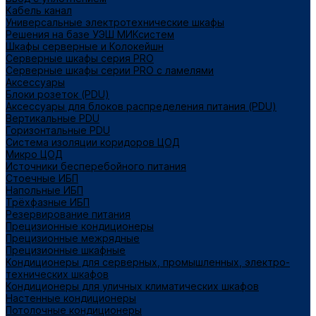
Кабель канал
Универсальные электротехнические шкафы
Решения на базе УЭШ МИКсистем
Шкафы серверные и Колокейшн
Серверные шкафы серия PRO
Серверные шкафы серии PRO с ламелями
Аксессуары
Блоки розеток (PDU)
Аксессуары для блоков распределения питания (PDU)
Вертикальные PDU
Горизонтальные PDU
Система изоляции коридоров ЦОД
Микро ЦОД
Источники бесперебойного питания
Стоечные ИБП
Напольные ИБП
Трёхфазные ИБП
Резервирование питания
Прецизионные кондиционеры
Прецизионные межрядные
Прецизионные шкафные
Кондиционеры для серверных, промышленных, электро-
технических шкафов
Кондиционеры для уличных климатических шкафов
Настенные кондиционеры
Потолочные кондиционеры