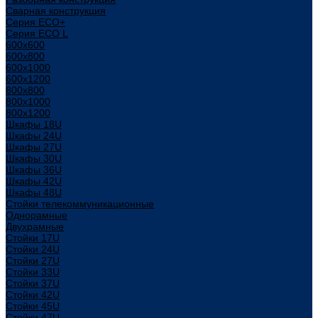
Сварная конструкция
Серия ECO+
Серия ECO L
600x600
600x800
600х1000
600х1200
800x800
800х1000
800х1200
Шкафы 18U
Шкафы 24U
Шкафы 27U
Шкафы 30U
Шкафы 36U
Шкафы 42U
Шкафы 48U
Стойки телекоммуникационные
Однорамные
Двухрамные
Стойки 17U
Стойки 24U
Стойки 27U
Стойки 33U
Стойки 37U
Стойки 42U
Стойки 45U
Стойки 47U