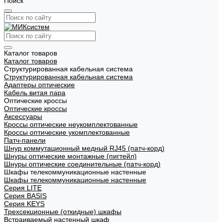
Поиск
Каталог товаров
Каталог товаров
Структурированная кабельная система
Структурированная кабельная система
Адаптеры оптические
Кабель витая пара
Оптические кроссы
Оптические кроссы
Аксессуары
Кроссы оптические неукомплектованные
Кроссы оптические укомплектованные
Патч-панели
Шнур коммутационный медный RJ45 (патч-корд)
Шнуры оптические монтажные (пигтейл)
Шнуры оптические соединительные (патч-корд)
Шкафы телекоммуникационные настенные
Шкафы телекоммуникационные настенные
Cерия LITE
Cерия BASIS
Cерия KEYS
Трехсекционные (откидные) шкафы
Встраиваемый настенный шкаф