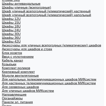
Шкафы антивандальные
Шкафы уличные (всепогодные)
Шкаф уличный всепогодный (климатический) настенный
Шкаф уличный всепогодный (климатический) напольный
Шкафы 12U
Шкафы 15U
Шкафы 18U
Шкафы 24U
Шкафы 30U
Шкафы 36U
Шкафы 42U
Аксессуары для уличных всепогодных (климатических) шкафов
Аксессуары для шкафов и стоек
Блок розеток
Ввод с уплотнением
Кабель канал
Козырьки
Комплект роликов
Крепежный комплект
Модули вентиляторные
Для напольных телекоммуникационных шкафов МИКсистем
Для настенных телекоммуникационных шкафов МИКсистем
Для серверных шкафов
Для уличных шкафов МИКсистем
Направляющие
Органайзеры
Панели эл. питания
Полки