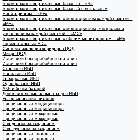
Блоки розеток вертикальные базовые – «В»
Блоки розеток вертикальные базовый с локальным
мониторингом – «В+»
Блоки розеток вертикальные с мониторингом каждой розетки –
«М+»
Блоки розеток вертикальные с мониторингом, контролем и
управлением каждой розеткой – «МС»
Блоки розеток вертикальные с общим мониторингом – «М»
Горизонтальные PDU
Система изоляции коридоров ЦОД
Микро ЦОД
Источники бесперебойного питания
Источники бесперебойного питания
Стоечные ИБП
Напольные ИБП
Трёхфазные ИБП
Однофазные ИБП
АКБ и блоки батарей
Дополнительные элементы для ИБП
Резервирование питания
Прецизионные кондиционеры
Прецизионные кондиционеры
Прецизионные межрядные
Прецизионные межрядные
С водяным охлаждением
С воздушным охлаждением
Прецизионные шкафные
Прецизионные шкафные