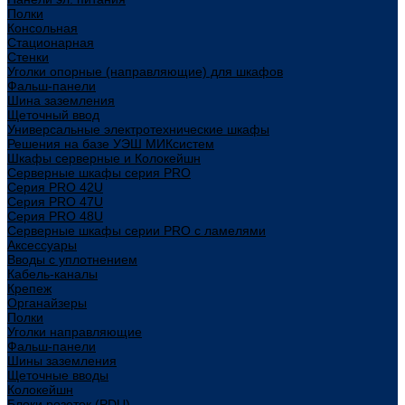
Полки
Консольная
Стационарная
Стенки
Уголки опорные (направляющие) для шкафов
Фальш-панели
Шина заземления
Щеточный ввод
Универсальные электротехнические шкафы
Решения на базе УЭШ МИКсистем
Шкафы серверные и Колокейшн
Серверные шкафы серия PRO
Серия PRO 42U
Серия PRO 47U
Серия PRO 48U
Серверные шкафы серии PRO с ламелями
Аксессуары
Вводы с уплотнением
Кабель-каналы
Крепеж
Органайзеры
Полки
Уголки направляющие
Фальш-панели
Шины заземления
Щеточные вводы
Колокейшн
Блоки розеток (PDU)