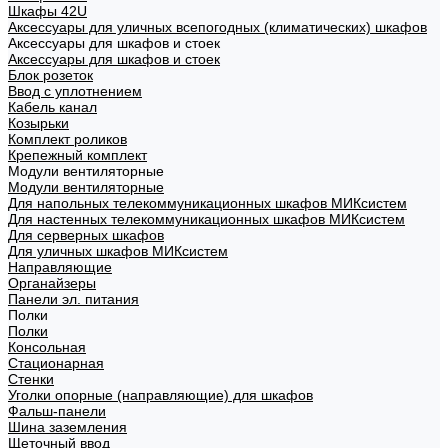
Шкафы 42U
Аксессуары для уличных всепогодных (климатических) шкафов
Аксессуары для шкафов и стоек
Аксессуары для шкафов и стоек
Блок розеток
Ввод с уплотнением
Кабель канал
Козырьки
Комплект роликов
Крепежный комплект
Модули вентиляторные
Модули вентиляторные
Для напольных телекоммуникационных шкафов МИКсистем
Для настенных телекоммуникационных шкафов МИКсистем
Для серверных шкафов
Для уличных шкафов МИКсистем
Направляющие
Органайзеры
Панели эл. питания
Полки
Полки
Консольная
Стационарная
Стенки
Уголки опорные (направляющие) для шкафов
Фальш-панели
Шина заземления
Щеточный ввод