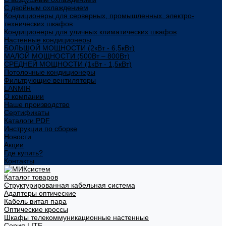
С двойным охлаждением
Кондиционеры для серверных, промышленных, электро-
технических шкафов
Кондиционеры для уличных климатических шкафов
Настенные кондиционеры
БОЛЬШОЙ МОЩНОСТИ (2кВт - 6,5кВт)
МАЛОЙ МОЩНОСТИ (500Вт – 800Вт)
СРЕДНЕЙ МОЩНОСТИ (1кВт - 1,5кВт)
Потолочные кондиционеры
Фильтрующие вентиляторы
LANMIR
О компании
Наше производство
Сертификаты
Каталоги PDF
Инструкции по сборке
Новости
Акции
Где купить?
Контакты
Каталог товаров
Структурированная кабельная система
Адаптеры оптические
Кабель витая пара
Оптические кроссы
Шкафы телекоммуникационные настенные
Cерия LITE