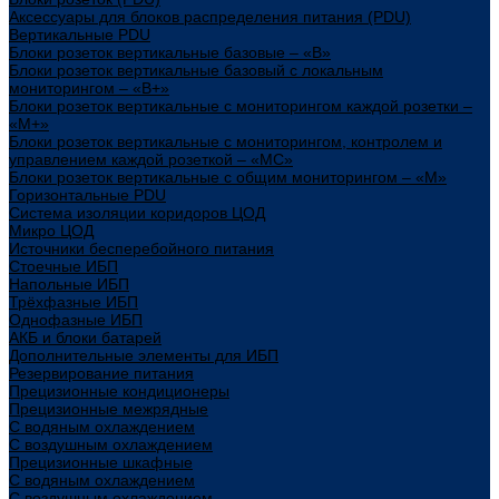
Аксессуары для блоков распределения питания (PDU)
Вертикальные PDU
Блоки розеток вертикальные базовые – «В»
Блоки розеток вертикальные базовый с локальным
мониторингом – «В+»
Блоки розеток вертикальные с мониторингом каждой розетки –
«М+»
Блоки розеток вертикальные с мониторингом, контролем и
управлением каждой розеткой – «МС»
Блоки розеток вертикальные с общим мониторингом – «М»
Горизонтальные PDU
Система изоляции коридоров ЦОД
Микро ЦОД
Источники бесперебойного питания
Стоечные ИБП
Напольные ИБП
Трёхфазные ИБП
Однофазные ИБП
АКБ и блоки батарей
Дополнительные элементы для ИБП
Резервирование питания
Прецизионные кондиционеры
Прецизионные межрядные
С водяным охлаждением
С воздушным охлаждением
Прецизионные шкафные
С водяным охлаждением
С воздушным охлаждением