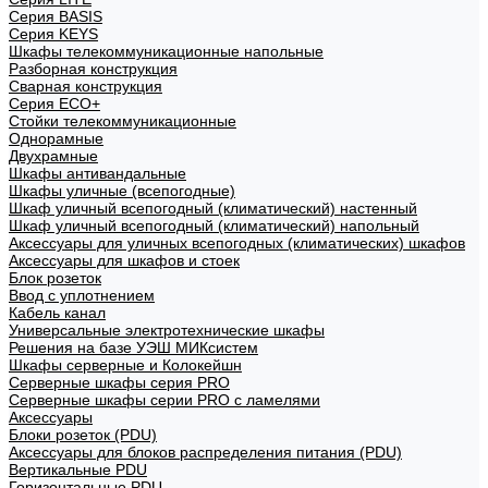
Cерия BASIS
Cерия KEYS
Шкафы телекоммуникационные напольные
Разборная конструкция
Сварная конструкция
Серия ECO+
Стойки телекоммуникационные
Однорамные
Двухрамные
Шкафы антивандальные
Шкафы уличные (всепогодные)
Шкаф уличный всепогодный (климатический) настенный
Шкаф уличный всепогодный (климатический) напольный
Аксессуары для уличных всепогодных (климатических) шкафов
Аксессуары для шкафов и стоек
Блок розеток
Ввод с уплотнением
Кабель канал
Универсальные электротехнические шкафы
Решения на базе УЭШ МИКсистем
Шкафы серверные и Колокейшн
Серверные шкафы серия PRO
Серверные шкафы серии PRO с ламелями
Аксессуары
Блоки розеток (PDU)
Аксессуары для блоков распределения питания (PDU)
Вертикальные PDU
Горизонтальные PDU