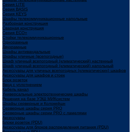
Cерия LITE
Cерия BASIS
Cерия KEYS
Шкафы телекоммуникационные напольные
Разборная конструкция
Сварная конструкция
Серия ECO+
Стойки телекоммуникационные
Однорамные
Двухрамные
Шкафы антивандальные
Шкафы уличные (всепогодные)
Шкаф уличный всепогодный (климатический) настенный
Шкаф уличный всепогодный (климатический) напольный
Аксессуары для уличных всепогодных (климатических) шкафов
Аксессуары для шкафов и стоек
Блок розеток
Ввод с уплотнением
Кабель канал
Универсальные электротехнические шкафы
Решения на базе УЭШ МИКсистем
Шкафы серверные и Колокейшн
Серверные шкафы серия PRO
Серверные шкафы серии PRO с ламелями
Аксессуары
Блоки розеток (PDU)
Аксессуары для блоков распределения питания (PDU)
Вертикальные PDU