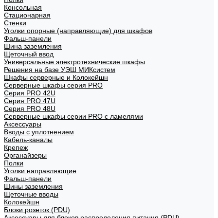
Консольная
Стационарная
Стенки
Уголки опорные (направляющие) для шкафов
Фальш-панели
Шина заземления
Щеточный ввод
Универсальные электротехнические шкафы
Решения на базе УЭШ МИКсистем
Шкафы серверные и Колокейшн
Серверные шкафы серия PRO
Серия PRO 42U
Серия PRO 47U
Серия PRO 48U
Серверные шкафы серии PRO с ламелями
Аксессуары
Вводы с уплотнением
Кабель-каналы
Крепеж
Органайзеры
Полки
Уголки направляющие
Фальш-панели
Шины заземления
Щеточные вводы
Колокейшн
Блоки розеток (PDU)
Аксессуары для блоков распределения питания (PDU)