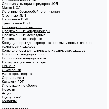
Система изоляции коридоров ЦОД
Микро ЦОД
Источники бесперебойного питания
Стоечные ИБП
Напольные ИБП
Трёхфазные ИБП
Резервирование питания
Прецизионные кондиционеры
Прецизионные межрядные
Прецизионные шкафные
Кондиционеры для серверных, промышленных, электро-
технических шкафов
Кондиционеры для уличных климатических шкафов
Настенные кондиционеры
Потолочные кондиционеры
Фильтрующие вентиляторы
LANMIR
О компании
Наше производство
Сертификаты
Каталоги PDF
Инструкции по сборке
Новости
Акции
Где купить?
Контакты
...
Каталог товаров