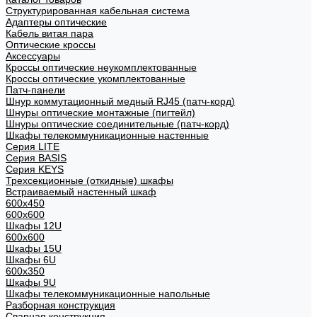
Структурированная кабельная система
Адаптеры оптические
Кабель витая пара
Оптические кроссы
Аксессуары
Кроссы оптические неукомплектованные
Кроссы оптические укомплектованные
Патч-панели
Шнур коммутационный медный RJ45 (патч-корд)
Шнуры оптические монтажные (пигтейл)
Шнуры оптические соединительные (патч-корд)
Шкафы телекоммуникационные настенные
Cерия LITE
Cерия BASIS
Cерия KEYS
Трехсекционные (откидные) шкафы
Встраиваемый настенный шкаф
600x450
600x600
Шкафы 12U
600x600
Шкафы 15U
Шкафы 6U
600x350
Шкафы 9U
Шкафы телекоммуникационные напольные
Разборная конструкция
Сварная конструкция