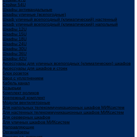
Стойки 54U
Шкафы антивандальные
Шкафы уличные (всепогодные)
Шкаф уличный всепогодный (климатический) настенный
Шкаф уличный всепогодный (климатический) напольный
Шкафы 12U
Шкафы 15U
Шкафы 18U
Шкафы 24U
Шкафы 30U
Шкафы 36U
Шкафы 42U
Аксессуары для уличных всепогодных (климатических) шкафов
Аксессуары для шкафов и стоек
Блок розеток
Ввод с уплотнением
Кабель канал
Козырьки
Комплект роликов
Крепежный комплект
Модули вентиляторные
Для напольных телекоммуникационных шкафов МИКсистем
Для настенных телекоммуникационных шкафов МИКсистем
Для серверных шкафов
Для уличных шкафов МИКсистем
Направляющие
Органайзеры
Панели эл. питания