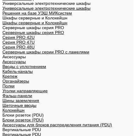
Универсальные электротехнические шкафы
Универсальные электротехнические шкафы
Решения на базе УЭШ МИКсистем
Шкафы серверные и Колокейшн
Шкафы серверные и Колокейшн
Серверные шкафы серия PRO
Серверные шкафы серия PRO
Серия PRO 42U
Серия PRO 47U
Серия PRO 48U
Серверные шкафы серии PRO с ламелями
Аксессуары
Аксессуары
Вводы с уплотнением
Кабель-каналы
Крепеж
Органайзеры
Полки
Уголки направляющие
Фальш-панели
Шины заземления
Щеточные вводы
Колокейшн
Блоки розеток (PDU)
Блоки розеток (PDU)
Аксессуары для блоков распределения питания (PDU)
Вертикальные PDU
Вертикальные PDU