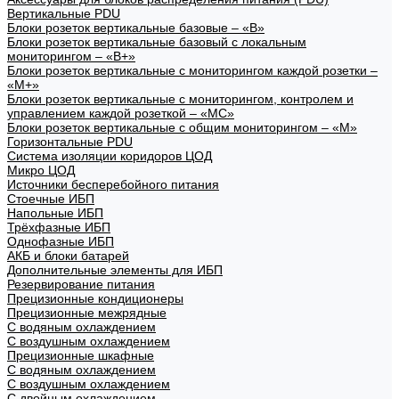
Вертикальные PDU
Блоки розеток вертикальные базовые – «В»
Блоки розеток вертикальные базовый с локальным
мониторингом – «В+»
Блоки розеток вертикальные с мониторингом каждой розетки –
«М+»
Блоки розеток вертикальные с мониторингом, контролем и
управлением каждой розеткой – «МС»
Блоки розеток вертикальные с общим мониторингом – «М»
Горизонтальные PDU
Система изоляции коридоров ЦОД
Микро ЦОД
Источники бесперебойного питания
Стоечные ИБП
Напольные ИБП
Трёхфазные ИБП
Однофазные ИБП
АКБ и блоки батарей
Дополнительные элементы для ИБП
Резервирование питания
Прецизионные кондиционеры
Прецизионные межрядные
С водяным охлаждением
С воздушным охлаждением
Прецизионные шкафные
С водяным охлаждением
С воздушным охлаждением
С двойным охлаждением