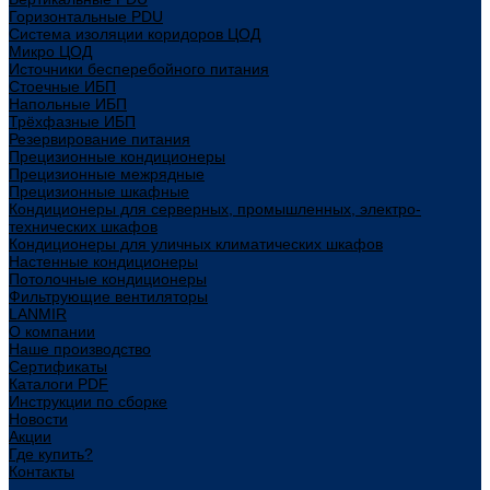
Горизонтальные PDU
Система изоляции коридоров ЦОД
Микро ЦОД
Источники бесперебойного питания
Стоечные ИБП
Напольные ИБП
Трёхфазные ИБП
Резервирование питания
Прецизионные кондиционеры
Прецизионные межрядные
Прецизионные шкафные
Кондиционеры для серверных, промышленных, электро-
технических шкафов
Кондиционеры для уличных климатических шкафов
Настенные кондиционеры
Потолочные кондиционеры
Фильтрующие вентиляторы
LANMIR
О компании
Наше производство
Сертификаты
Каталоги PDF
Инструкции по сборке
Новости
Акции
Где купить?
Контакты
...