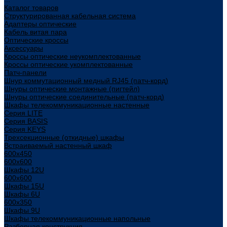
Каталог товаров
Структурированная кабельная система
Адаптеры оптические
Кабель витая пара
Оптические кроссы
Аксессуары
Кроссы оптические неукомплектованные
Кроссы оптические укомплектованные
Патч-панели
Шнур коммутационный медный RJ45 (патч-корд)
Шнуры оптические монтажные (пигтейл)
Шнуры оптические соединительные (патч-корд)
Шкафы телекоммуникационные настенные
Cерия LITE
Cерия BASIS
Cерия KEYS
Трехсекционные (откидные) шкафы
Встраиваемый настенный шкаф
600x450
600x600
Шкафы 12U
600x600
Шкафы 15U
Шкафы 6U
600x350
Шкафы 9U
Шкафы телекоммуникационные напольные
Разборная конструкция