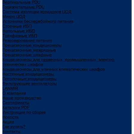
Вертикальные PDU
Горизонтальные PDU
Система изоляции коридоров ЦОД
Микро ЦОД
Источники бесперебойного питания
Стоечные ИБП
Напольные ИБП
Трёхфазные ИБП
Резервирование питания
Прецизионные кондиционеры
Прецизионные межрядные
Прецизионные шкафные
Кондиционеры для серверных, промышленных, электро-
технических шкафов
Кондиционеры для уличных климатических шкафов
Настенные кондиционеры
Потолочные кондиционеры
Фильтрующие вентиляторы
LANMIR
О компании
Наше производство
Сертификаты
Каталоги PDF
Инструкции по сборке
Новости
Акции
Где купить?
Контакты