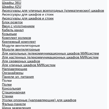
Шкафы 36U
Шкафы 42U
Аксессуары для уличных всепогодных (климатических) шкафов
Аксессуары для шкафов и стоек
Аксессуары для шкафов и стоек
Блок розеток
Ввод с уплотнением
Кабель канал
Козырьки
Комплект роликов
Крепежный комплект
Модули вентиляторные
Модули вентиляторные
Для напольных телекоммуникационных шкафов МИКсистем
Для настенных телекоммуникационных шкафов МИКсистем
Для серверных шкафов
Для уличных шкафов МИКсистем
Направляющие
Органайзеры
Панели эл. питания
Полки
Полки
Консольная
Стационарная
Стенки
Уголки опорные (направляющие) для шкафов
Фальш-панели
Шина заземления