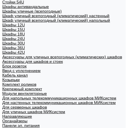
Стойки 54U
Шкафы антивандальные
Шкафы уличные (всепогодные)
Шкаф уличный всепогодный (климатический) настенный
Шкаф уличный всепогодный (климатический) напольный
Шкафы 12U
Шкафы 15U
Шкафы 18U
Шкафы 24U
Шкафы 30U
Шкафы 36U
Шкафы 42U
Аксессуары для уличных всепогодных (климатических) шкафов
Аксессуары для шкафов и стоек
Блок розеток
Ввод с уплотнением
Кабель канал
Козырьки
Комплект роликов
Крепежный комплект
Модули вентиляторные
Для напольных телекоммуникационных шкафов МИКсистем
Для настенных телекоммуникационных шкафов МИКсистем
Для серверных шкафов
Для уличных шкафов МИКсистем
Направляющие
Органайзеры
Панели эл. питания