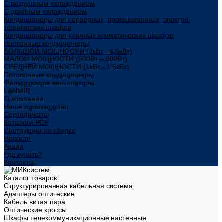
С воздушным охлаждением
С двойным охлаждением
Кондиционеры для серверных, промышленных, электро-
технических шкафов
Кондиционеры для уличных климатических шкафов
Настенные кондиционеры
БОЛЬШОЙ МОЩНОСТИ (2кВт - 6,5кВт)
МАЛОЙ МОЩНОСТИ (500Вт – 800Вт)
СРЕДНЕЙ МОЩНОСТИ (1кВт - 1,5кВт)
Потолочные кондиционеры
Фильтрующие вентиляторы
LANMIR
О компании
Наше производство
Сертификаты
Каталоги PDF
Инструкции по сборке
Новости
Акции
Где купить?
Контакты
Каталог товаров
Структурированная кабельная система
Адаптеры оптические
Кабель витая пара
Оптические кроссы
Шкафы телекоммуникационные настенные