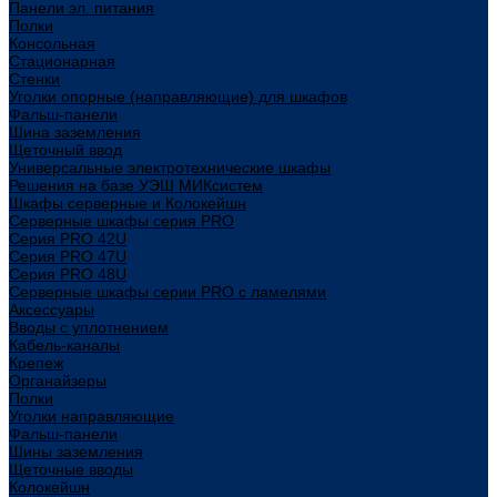
Панели эл. питания
Полки
Консольная
Стационарная
Стенки
Уголки опорные (направляющие) для шкафов
Фальш-панели
Шина заземления
Щеточный ввод
Универсальные электротехнические шкафы
Решения на базе УЭШ МИКсистем
Шкафы серверные и Колокейшн
Серверные шкафы серия PRO
Серия PRO 42U
Серия PRO 47U
Серия PRO 48U
Серверные шкафы серии PRO с ламелями
Аксессуары
Вводы с уплотнением
Кабель-каналы
Крепеж
Органайзеры
Полки
Уголки направляющие
Фальш-панели
Шины заземления
Щеточные вводы
Колокейшн