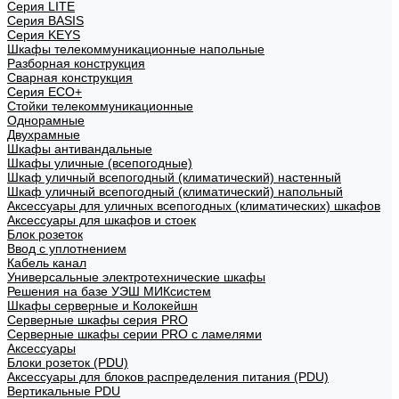
Cерия LITE
Cерия BASIS
Cерия KEYS
Шкафы телекоммуникационные напольные
Разборная конструкция
Сварная конструкция
Серия ECO+
Стойки телекоммуникационные
Однорамные
Двухрамные
Шкафы антивандальные
Шкафы уличные (всепогодные)
Шкаф уличный всепогодный (климатический) настенный
Шкаф уличный всепогодный (климатический) напольный
Аксессуары для уличных всепогодных (климатических) шкафов
Аксессуары для шкафов и стоек
Блок розеток
Ввод с уплотнением
Кабель канал
Универсальные электротехнические шкафы
Решения на базе УЭШ МИКсистем
Шкафы серверные и Колокейшн
Серверные шкафы серия PRO
Серверные шкафы серии PRO с ламелями
Аксессуары
Блоки розеток (PDU)
Аксессуары для блоков распределения питания (PDU)
Вертикальные PDU