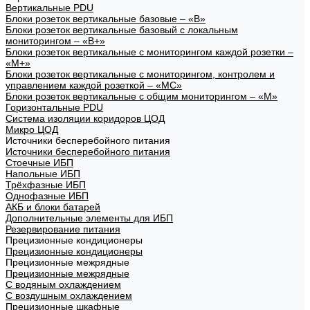
Вертикальные PDU
Блоки розеток вертикальные базовые – «В»
Блоки розеток вертикальные базовый с локальным
мониторингом – «В+»
Блоки розеток вертикальные с мониторингом каждой розетки –
«М+»
Блоки розеток вертикальные с мониторингом, контролем и
управлением каждой розеткой – «МС»
Блоки розеток вертикальные с общим мониторингом – «М»
Горизонтальные PDU
Система изоляции коридоров ЦОД
Микро ЦОД
Источники бесперебойного питания
Источники бесперебойного питания
Стоечные ИБП
Напольные ИБП
Трёхфазные ИБП
Однофазные ИБП
АКБ и блоки батарей
Дополнительные элементы для ИБП
Резервирование питания
Прецизионные кондиционеры
Прецизионные кондиционеры
Прецизионные межрядные
Прецизионные межрядные
С водяным охлаждением
С воздушным охлаждением
Прецизионные шкафные