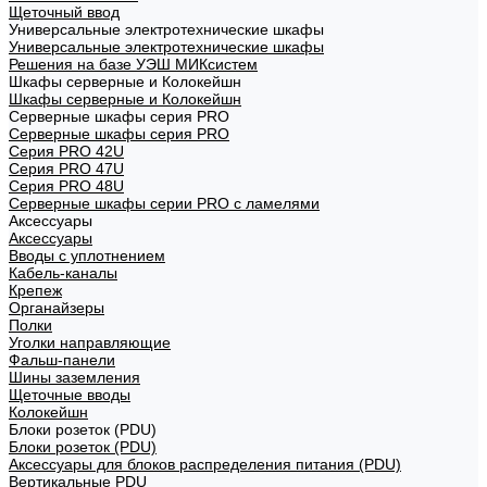
Щеточный ввод
Универсальные электротехнические шкафы
Универсальные электротехнические шкафы
Решения на базе УЭШ МИКсистем
Шкафы серверные и Колокейшн
Шкафы серверные и Колокейшн
Серверные шкафы серия PRO
Серверные шкафы серия PRO
Серия PRO 42U
Серия PRO 47U
Серия PRO 48U
Серверные шкафы серии PRO с ламелями
Аксессуары
Аксессуары
Вводы с уплотнением
Кабель-каналы
Крепеж
Органайзеры
Полки
Уголки направляющие
Фальш-панели
Шины заземления
Щеточные вводы
Колокейшн
Блоки розеток (PDU)
Блоки розеток (PDU)
Аксессуары для блоков распределения питания (PDU)
Вертикальные PDU