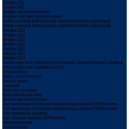
Стойки 47U
Стойки 54U
Шкафы антивандальные
Шкафы уличные (всепогодные)
Шкаф уличный всепогодный (климатический) настенный
Шкаф уличный всепогодный (климатический) напольный
Шкафы 12U
Шкафы 15U
Шкафы 18U
Шкафы 24U
Шкафы 30U
Шкафы 36U
Шкафы 42U
Аксессуары для уличных всепогодных (климатических) шкафов
Аксессуары для шкафов и стоек
Блок розеток
Ввод с уплотнением
Кабель канал
Козырьки
Комплект роликов
Крепежный комплект
Модули вентиляторные
Для напольных телекоммуникационных шкафов МИКсистем
Для настенных телекоммуникационных шкафов МИКсистем
Для серверных шкафов
Для уличных шкафов МИКсистем
Направляющие
Органайзеры