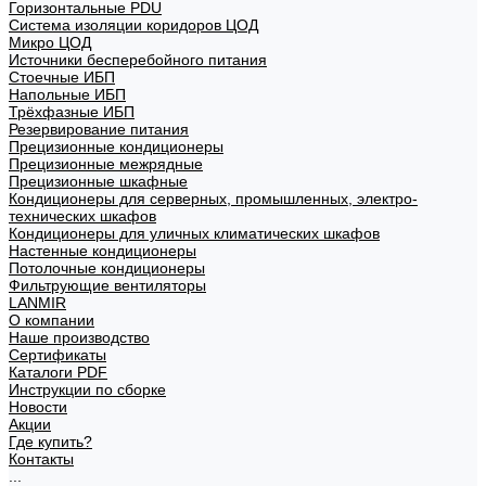
Горизонтальные PDU
Система изоляции коридоров ЦОД
Микро ЦОД
Источники бесперебойного питания
Стоечные ИБП
Напольные ИБП
Трёхфазные ИБП
Резервирование питания
Прецизионные кондиционеры
Прецизионные межрядные
Прецизионные шкафные
Кондиционеры для серверных, промышленных, электро-
технических шкафов
Кондиционеры для уличных климатических шкафов
Настенные кондиционеры
Потолочные кондиционеры
Фильтрующие вентиляторы
LANMIR
О компании
Наше производство
Сертификаты
Каталоги PDF
Инструкции по сборке
Новости
Акции
Где купить?
Контакты
...