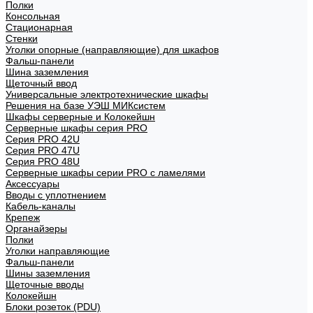
Полки
Консольная
Стационарная
Стенки
Уголки опорные (направляющие) для шкафов
Фальш-панели
Шина заземления
Щеточный ввод
Универсальные электротехнические шкафы
Решения на базе УЭШ МИКсистем
Шкафы серверные и Колокейшн
Серверные шкафы серия PRO
Серия PRO 42U
Серия PRO 47U
Серия PRO 48U
Серверные шкафы серии PRO с ламелями
Аксессуары
Вводы с уплотнением
Кабель-каналы
Крепеж
Органайзеры
Полки
Уголки направляющие
Фальш-панели
Шины заземления
Щеточные вводы
Колокейшн
Блоки розеток (PDU)