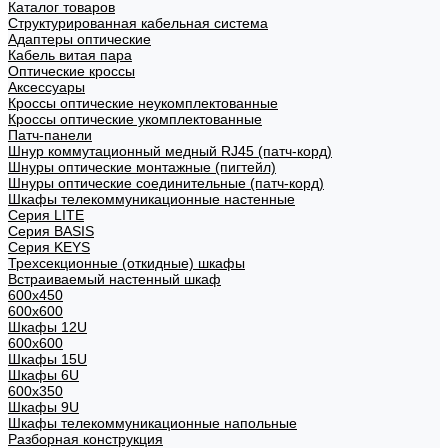
Каталог товаров
Структурированная кабельная система
Адаптеры оптические
Кабель витая пара
Оптические кроссы
Аксессуары
Кроссы оптические неукомплектованные
Кроссы оптические укомплектованные
Патч-панели
Шнур коммутационный медный RJ45 (патч-корд)
Шнуры оптические монтажные (пигтейл)
Шнуры оптические соединительные (патч-корд)
Шкафы телекоммуникационные настенные
Cерия LITE
Cерия BASIS
Cерия KEYS
Трехсекционные (откидные) шкафы
Встраиваемый настенный шкаф
600x450
600x600
Шкафы 12U
600x600
Шкафы 15U
Шкафы 6U
600x350
Шкафы 9U
Шкафы телекоммуникационные напольные
Разборная конструкция