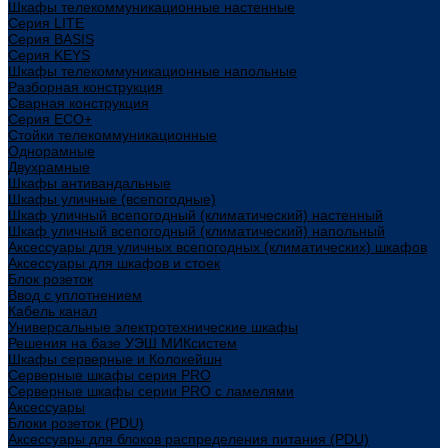
Шкафы телекоммуникационные настенные
Cерия LITE
Cерия BASIS
Cерия KEYS
Шкафы телекоммуникационные напольные
Разборная конструкция
Сварная конструкция
Серия ECO+
Стойки телекоммуникационные
Однорамные
Двухрамные
Шкафы антивандальные
Шкафы уличные (всепогодные)
Шкаф уличный всепогодный (климатический) настенный
Шкаф уличный всепогодный (климатический) напольный
Аксессуары для уличных всепогодных (климатических) шкафов
Аксессуары для шкафов и стоек
Блок розеток
Ввод с уплотнением
Кабель канал
Универсальные электротехнические шкафы
Решения на базе УЭШ МИКсистем
Шкафы серверные и Колокейшн
Серверные шкафы серия PRO
Серверные шкафы серии PRO с ламелями
Аксессуары
Блоки розеток (PDU)
Аксессуары для блоков распределения питания (PDU)