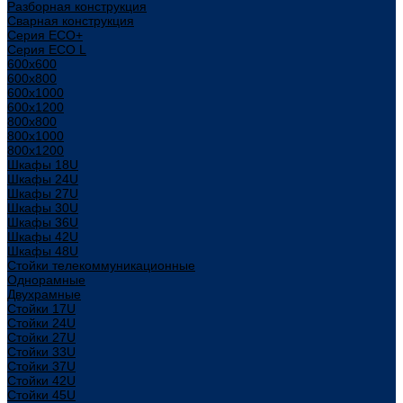
Разборная конструкция
Сварная конструкция
Серия ECO+
Серия ECO L
600x600
600x800
600х1000
600х1200
800x800
800х1000
800х1200
Шкафы 18U
Шкафы 24U
Шкафы 27U
Шкафы 30U
Шкафы 36U
Шкафы 42U
Шкафы 48U
Стойки телекоммуникационные
Однорамные
Двухрамные
Стойки 17U
Стойки 24U
Стойки 27U
Стойки 33U
Стойки 37U
Стойки 42U
Стойки 45U