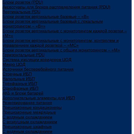
Блоки розеток (PDU)
Аксессуары для блоков распределения питания (PDU)
Вертикальные PDU
Блоки розеток вертикальные базовые – «В»
Блоки розеток вертикальные базовый с локальным
мониторингом – «В+»
Блоки розеток вертикальные с мониторингом каждой розетки –
«М+»
Блоки розеток вертикальные с мониторингом, контролем и
управлением каждой розеткой – «МС»
Блоки розеток вертикальные с общим мониторингом – «М»
Горизонтальные PDU
Система изоляции коридоров ЦОД
Микро ЦОД
Источники бесперебойного питания
Стоечные ИБП
Напольные ИБП
Трёхфазные ИБП
Однофазные ИБП
АКБ и блоки батарей
Дополнительные элементы для ИБП
Резервирование питания
Прецизионные кондиционеры
Прецизионные межрядные
С водяным охлаждением
С воздушным охлаждением
Прецизионные шкафные
С водяным охлаждением