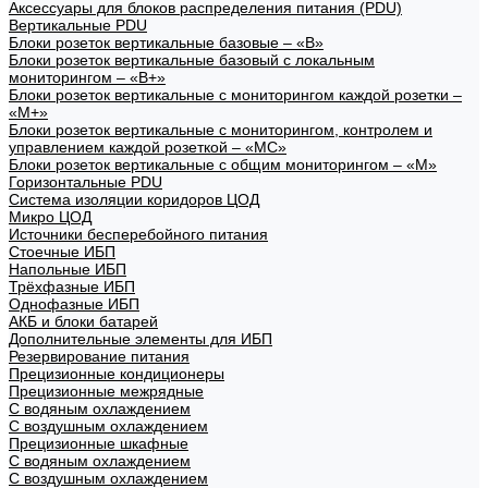
Аксессуары для блоков распределения питания (PDU)
Вертикальные PDU
Блоки розеток вертикальные базовые – «В»
Блоки розеток вертикальные базовый с локальным
мониторингом – «В+»
Блоки розеток вертикальные с мониторингом каждой розетки –
«М+»
Блоки розеток вертикальные с мониторингом, контролем и
управлением каждой розеткой – «МС»
Блоки розеток вертикальные с общим мониторингом – «М»
Горизонтальные PDU
Система изоляции коридоров ЦОД
Микро ЦОД
Источники бесперебойного питания
Стоечные ИБП
Напольные ИБП
Трёхфазные ИБП
Однофазные ИБП
АКБ и блоки батарей
Дополнительные элементы для ИБП
Резервирование питания
Прецизионные кондиционеры
Прецизионные межрядные
С водяным охлаждением
С воздушным охлаждением
Прецизионные шкафные
С водяным охлаждением
С воздушным охлаждением