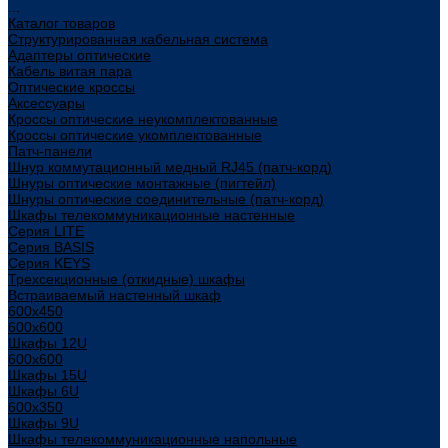
...
Каталог товаров
Структурированная кабельная система
Адаптеры оптические
Кабель витая пара
Оптические кроссы
Аксессуары
Кроссы оптические неукомплектованные
Кроссы оптические укомплектованные
Патч-панели
Шнур коммутационный медный RJ45 (патч-корд)
Шнуры оптические монтажные (пигтейл)
Шнуры оптические соединительные (патч-корд)
Шкафы телекоммуникационные настенные
Cерия LITE
Cерия BASIS
Cерия KEYS
Трехсекционные (откидные) шкафы
Встраиваемый настенный шкаф
600x450
600x600
Шкафы 12U
600x600
Шкафы 15U
Шкафы 6U
600x350
Шкафы 9U
Шкафы телекоммуникационные напольные