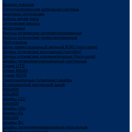
Каталог товаров
Структурированная кабельная система
Адаптеры оптические
Кабель витая пара
Оптические кроссы
Аксессуары
Кроссы оптические неукомплектованные
Кроссы оптические укомплектованные
Патч-панели
Шнур коммутационный медный RJ45 (патч-корд)
Шнуры оптические монтажные (пигтейл)
Шнуры оптические соединительные (патч-корд)
Шкафы телекоммуникационные настенные
Cерия LITE
Cерия BASIS
Cерия KEYS
Трехсекционные (откидные) шкафы
Встраиваемый настенный шкаф
600x450
600x600
Шкафы 12U
600x600
Шкафы 15U
Шкафы 6U
600x350
Шкафы 9U
Шкафы телекоммуникационные напольные
Разборная конструкция