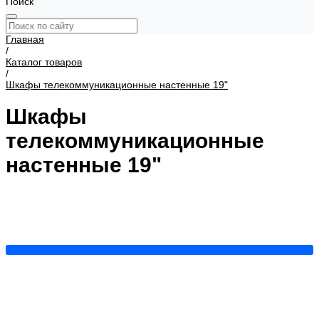
Поиск
Главная
/
Каталог товаров
/
Шкафы телекоммуникационные настенные 19"
Шкафы
телекоммуникационные
настенные 19"
Cерия LITE
Cерия BASIS
Cерия KEYS
Трехсекционные
(откидные) шкафы
Встраиваемый настенный шкаф
600x450
600x600
Шкафы 12U
Шкафы 15U
Шкафы 6U
Шкафы 9U
Показать все