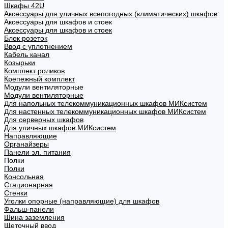
Шкафы 42U
Аксессуары для уличных всепогодных (климатических) шкафов
Аксессуары для шкафов и стоек
Аксессуары для шкафов и стоек
Блок розеток
Ввод с уплотнением
Кабель канал
Козырьки
Комплект роликов
Крепежный комплект
Модули вентиляторные
Модули вентиляторные
Для напольных телекоммуникационных шкафов МИКсистем
Для настенных телекоммуникационных шкафов МИКсистем
Для серверных шкафов
Для уличных шкафов МИКсистем
Направляющие
Органайзеры
Панели эл. питания
Полки
Полки
Консольная
Стационарная
Стенки
Уголки опорные (направляющие) для шкафов
Фальш-панели
Шина заземления
Щеточный ввод