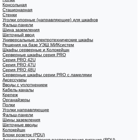
Консольная
Стационарная
Стенки
Уголки опорные (направляющие) для шкафов
Фальш-панели
Шина заземления
Щеточный ввод
Универсальные электротехнические шкафы
Решения на базе УЭШ МИКсистем
Шкафы серверные и Колокейшн
Серверные шкафы серия PRO
Серия PRO 42U
Серия PRO 47U
Серия PRO 48U
Серверные шкафы серии PRO с ламелями
Аксессуары
Вводы с уплотнением
Кабель-каналы
Крепеж
Органайзеры
Полки
Уголки направляющие
Фальш-панели
Шины заземления
Щеточные вводы
Колокейшн
Блоки розеток (PDU)
Аксессуары для блоков распределения питания (PDU)