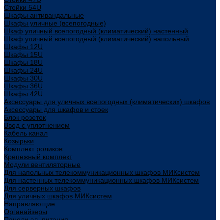
Стойки 54U
Шкафы антивандальные
Шкафы уличные (всепогодные)
Шкаф уличный всепогодный (климатический) настенный
Шкаф уличный всепогодный (климатический) напольный
Шкафы 12U
Шкафы 15U
Шкафы 18U
Шкафы 24U
Шкафы 30U
Шкафы 36U
Шкафы 42U
Аксессуары для уличных всепогодных (климатических) шкафов
Аксессуары для шкафов и стоек
Блок розеток
Ввод с уплотнением
Кабель канал
Козырьки
Комплект роликов
Крепежный комплект
Модули вентиляторные
Для напольных телекоммуникационных шкафов МИКсистем
Для настенных телекоммуникационных шкафов МИКсистем
Для серверных шкафов
Для уличных шкафов МИКсистем
Направляющие
Органайзеры
Панели эл. питания