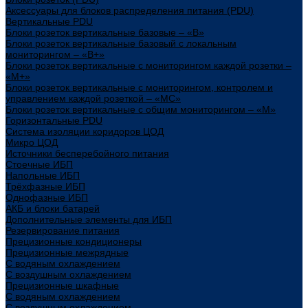
Аксессуары для блоков распределения питания (PDU)
Вертикальные PDU
Блоки розеток вертикальные базовые – «В»
Блоки розеток вертикальные базовый с локальным
мониторингом – «В+»
Блоки розеток вертикальные с мониторингом каждой розетки –
«М+»
Блоки розеток вертикальные с мониторингом, контролем и
управлением каждой розеткой – «МС»
Блоки розеток вертикальные с общим мониторингом – «М»
Горизонтальные PDU
Система изоляции коридоров ЦОД
Микро ЦОД
Источники бесперебойного питания
Стоечные ИБП
Напольные ИБП
Трёхфазные ИБП
Однофазные ИБП
АКБ и блоки батарей
Дополнительные элементы для ИБП
Резервирование питания
Прецизионные кондиционеры
Прецизионные межрядные
С водяным охлаждением
С воздушным охлаждением
Прецизионные шкафные
С водяным охлаждением
С воздушным охлаждением