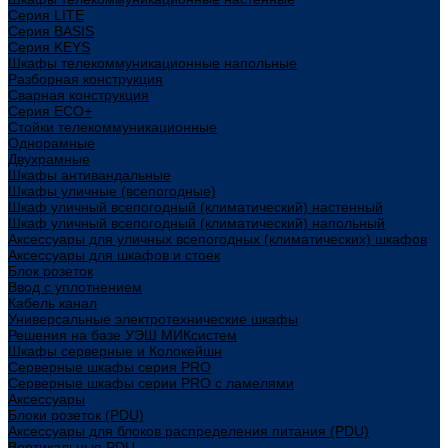
Cерия LITE
Cерия BASIS
Cерия KEYS
Шкафы телекоммуникационные напольные
Разборная конструкция
Сварная конструкция
Серия ECO+
Стойки телекоммуникационные
Однорамные
Двухрамные
Шкафы антивандальные
Шкафы уличные (всепогодные)
Шкаф уличный всепогодный (климатический) настенный
Шкаф уличный всепогодный (климатический) напольный
Аксессуары для уличных всепогодных (климатических) шкафов
Аксессуары для шкафов и стоек
Блок розеток
Ввод с уплотнением
Кабель канал
Универсальные электротехнические шкафы
Решения на базе УЭШ МИКсистем
Шкафы серверные и Колокейшн
Серверные шкафы серия PRO
Серверные шкафы серии PRO с ламелями
Аксессуары
Блоки розеток (PDU)
Аксессуары для блоков распределения питания (PDU)
Вертикальные PDU