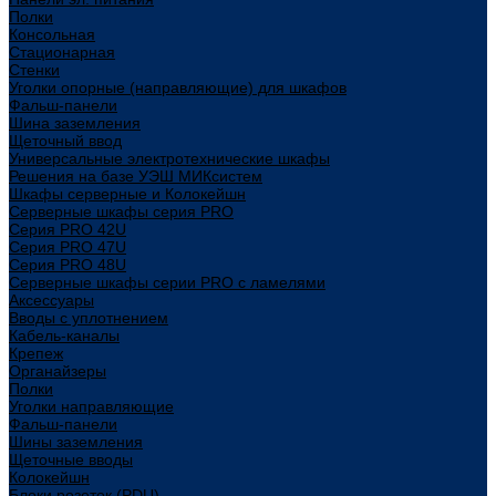
Полки
Консольная
Стационарная
Стенки
Уголки опорные (направляющие) для шкафов
Фальш-панели
Шина заземления
Щеточный ввод
Универсальные электротехнические шкафы
Решения на базе УЭШ МИКсистем
Шкафы серверные и Колокейшн
Серверные шкафы серия PRO
Серия PRO 42U
Серия PRO 47U
Серия PRO 48U
Серверные шкафы серии PRO с ламелями
Аксессуары
Вводы с уплотнением
Кабель-каналы
Крепеж
Органайзеры
Полки
Уголки направляющие
Фальш-панели
Шины заземления
Щеточные вводы
Колокейшн
Блоки розеток (PDU)