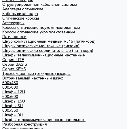
Структурированная кабельная система
Адаптеры оптические
Кабель витая пара
Оптические кроссы
Аксессуары
Кроссы оптические неукомплектованные
Кроссы оптические укомплектованные
Патч-панели
Шнур коммутационный медный RJ45 (патч-корд)
Шнуры оптические монтажные (пигтейл)
Шнуры оптические соединительные (патч-корд)
Шкафы телекоммуникационные настенные
Cерия LITE
Cерия BASIS
Cерия KEYS
Трехсекционные (откидные) шкафы
Встраиваемый настенный шкаф
600x450
600x600
Шкафы 12U
600x600
Шкафы 15U
Шкафы 6U
600x350
Шкафы 9U
Шкафы телекоммуникационные напольные
Разборная конструкция
Сварная конструкция