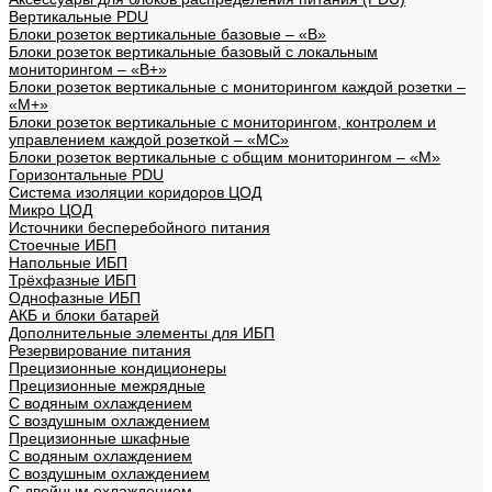
Вертикальные PDU
Блоки розеток вертикальные базовые – «В»
Блоки розеток вертикальные базовый с локальным
мониторингом – «В+»
Блоки розеток вертикальные с мониторингом каждой розетки –
«М+»
Блоки розеток вертикальные с мониторингом, контролем и
управлением каждой розеткой – «МС»
Блоки розеток вертикальные с общим мониторингом – «М»
Горизонтальные PDU
Система изоляции коридоров ЦОД
Микро ЦОД
Источники бесперебойного питания
Стоечные ИБП
Напольные ИБП
Трёхфазные ИБП
Однофазные ИБП
АКБ и блоки батарей
Дополнительные элементы для ИБП
Резервирование питания
Прецизионные кондиционеры
Прецизионные межрядные
С водяным охлаждением
С воздушным охлаждением
Прецизионные шкафные
С водяным охлаждением
С воздушным охлаждением
С двойным охлаждением