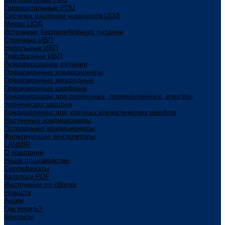
Горизонтальные PDU
Система изоляции коридоров ЦОД
Микро ЦОД
Источники бесперебойного питания
Стоечные ИБП
Напольные ИБП
Трёхфазные ИБП
Резервирование питания
Прецизионные кондиционеры
Прецизионные межрядные
Прецизионные шкафные
Кондиционеры для серверных, промышленных, электро-
технических шкафов
Кондиционеры для уличных климатических шкафов
Настенные кондиционеры
Потолочные кондиционеры
Фильтрующие вентиляторы
LANMIR
О компании
Наше производство
Сертификаты
Каталоги PDF
Инструкции по сборке
Новости
Акции
Где купить?
Контакты
...