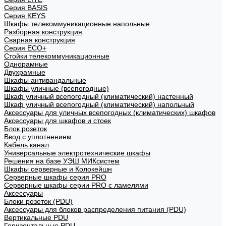
Cерия BASIS
Cерия KEYS
Шкафы телекоммуникационные напольные
Разборная конструкция
Сварная конструкция
Серия ECO+
Стойки телекоммуникационные
Однорамные
Двухрамные
Шкафы антивандальные
Шкафы уличные (всепогодные)
Шкаф уличный всепогодный (климатический) настенный
Шкаф уличный всепогодный (климатический) напольный
Аксессуары для уличных всепогодных (климатических) шкафов
Аксессуары для шкафов и стоек
Блок розеток
Ввод с уплотнением
Кабель канал
Универсальные электротехнические шкафы
Решения на базе УЭШ МИКсистем
Шкафы серверные и Колокейшн
Серверные шкафы серия PRO
Серверные шкафы серии PRO с ламелями
Аксессуары
Блоки розеток (PDU)
Аксессуары для блоков распределения питания (PDU)
Вертикальные PDU
Горизонтальные PDU