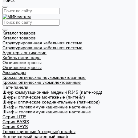
Поиск
Каталог товаров
Каталог товаров
Структурированная кабельная система
Структурированная кабельная система
Адаптеры оптические
Кабель витая пара
Оптические кроссы
Оптические кроссы
Аксессуары
Кроссы оптические неукомплектованные
Кроссы оптические укомплектованные
Патч-панели
Шнур коммутационный медный RJ45 (патч-корд)
Шнуры оптические монтажные (пигтейл)
Шнуры оптические соединительные (патч-корд)
Шкафы телекоммуникационные настенные
Шкафы телекоммуникационные настенные
Cерия LITE
Cерия BASIS
Cерия KEYS
Трехсекционные (откидные) шкафы
Встраиваемый настенный шкаф