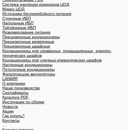
Система изоляции коридоров ЦОД
Микро ЦОД
Источники бесперебойного питания
Стоечные ИБП
Напольные ИБП
Трёхфазные ИБП
Резервирование питания
Прецизионные кондиционеры
Прецизионные межрядные
Прецизионные шкафные
Кондиционеры для серверных, промышленных, электро-
технических шкафов
Кондиционеры для уличных климатических шкафов
Настенные кондиционеры
Потолочные кондиционеры
Фильтрующие вентиляторы
LANMIR
О компании
Наше производство
Сертификаты
Каталоги PDF
Инструкции по сборке
Новости
Акции
Где купить?
Контакты
...
Каталог товаров