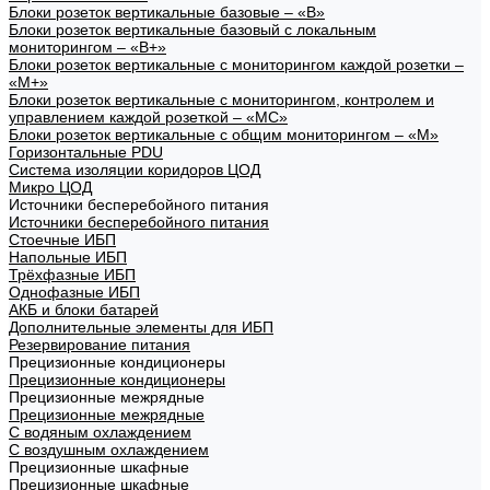
Блоки розеток вертикальные базовые – «В»
Блоки розеток вертикальные базовый с локальным
мониторингом – «В+»
Блоки розеток вертикальные с мониторингом каждой розетки –
«М+»
Блоки розеток вертикальные с мониторингом, контролем и
управлением каждой розеткой – «МС»
Блоки розеток вертикальные с общим мониторингом – «М»
Горизонтальные PDU
Система изоляции коридоров ЦОД
Микро ЦОД
Источники бесперебойного питания
Источники бесперебойного питания
Стоечные ИБП
Напольные ИБП
Трёхфазные ИБП
Однофазные ИБП
АКБ и блоки батарей
Дополнительные элементы для ИБП
Резервирование питания
Прецизионные кондиционеры
Прецизионные кондиционеры
Прецизионные межрядные
Прецизионные межрядные
С водяным охлаждением
С воздушным охлаждением
Прецизионные шкафные
Прецизионные шкафные