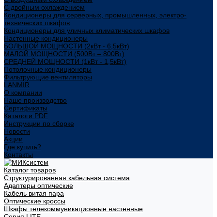
С двойным охлаждением
Кондиционеры для серверных, промышленных, электро-
технических шкафов
Кондиционеры для уличных климатических шкафов
Настенные кондиционеры
БОЛЬШОЙ МОЩНОСТИ (2кВт - 6,5кВт)
МАЛОЙ МОЩНОСТИ (500Вт – 800Вт)
СРЕДНЕЙ МОЩНОСТИ (1кВт - 1,5кВт)
Потолочные кондиционеры
Фильтрующие вентиляторы
LANMIR
О компании
Наше производство
Сертификаты
Каталоги PDF
Инструкции по сборке
Новости
Акции
Где купить?
Контакты
Каталог товаров
Структурированная кабельная система
Адаптеры оптические
Кабель витая пара
Оптические кроссы
Шкафы телекоммуникационные настенные
Cерия LITE