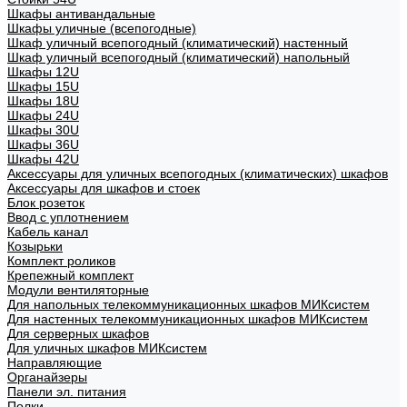
Шкафы антивандальные
Шкафы уличные (всепогодные)
Шкаф уличный всепогодный (климатический) настенный
Шкаф уличный всепогодный (климатический) напольный
Шкафы 12U
Шкафы 15U
Шкафы 18U
Шкафы 24U
Шкафы 30U
Шкафы 36U
Шкафы 42U
Аксессуары для уличных всепогодных (климатических) шкафов
Аксессуары для шкафов и стоек
Блок розеток
Ввод с уплотнением
Кабель канал
Козырьки
Комплект роликов
Крепежный комплект
Модули вентиляторные
Для напольных телекоммуникационных шкафов МИКсистем
Для настенных телекоммуникационных шкафов МИКсистем
Для серверных шкафов
Для уличных шкафов МИКсистем
Направляющие
Органайзеры
Панели эл. питания
Полки