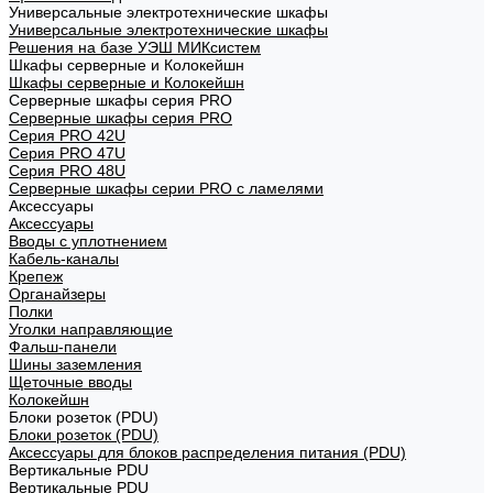
Универсальные электротехнические шкафы
Универсальные электротехнические шкафы
Решения на базе УЭШ МИКсистем
Шкафы серверные и Колокейшн
Шкафы серверные и Колокейшн
Серверные шкафы серия PRO
Серверные шкафы серия PRO
Серия PRO 42U
Серия PRO 47U
Серия PRO 48U
Серверные шкафы серии PRO с ламелями
Аксессуары
Аксессуары
Вводы с уплотнением
Кабель-каналы
Крепеж
Органайзеры
Полки
Уголки направляющие
Фальш-панели
Шины заземления
Щеточные вводы
Колокейшн
Блоки розеток (PDU)
Блоки розеток (PDU)
Аксессуары для блоков распределения питания (PDU)
Вертикальные PDU
Вертикальные PDU