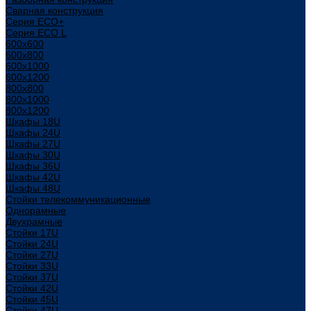
Сварная конструкция
Серия ECO+
Серия ECO L
600x600
600x800
600х1000
600х1200
800x800
800х1000
800х1200
Шкафы 18U
Шкафы 24U
Шкафы 27U
Шкафы 30U
Шкафы 36U
Шкафы 42U
Шкафы 48U
Стойки телекоммуникационные
Однорамные
Двухрамные
Стойки 17U
Стойки 24U
Стойки 27U
Стойки 33U
Стойки 37U
Стойки 42U
Стойки 45U
Стойки 47U