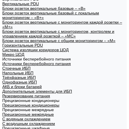
Вертикальные PDU
Блоки розеток вертикальные базовые – «В»
Блоки розеток вертикальные базовый с локальным
мониторингом – «В+»
Блоки розеток вертикальные с мониторингом каждой розетки –
«М+»
Блоки розеток вертикальные с мониторингом, контролем и
управлением каждой розеткой – «МС»
Блоки розеток вертикальные с общим мониторингом – «М»
Горизонтальные PDU
Система изоляции коридоров ЦОД
Микро ЦОД
Источники бесперебойного питания
Источники бесперебойного питания
Стоечные ИБП
Напольные ИБП
Трёхфазные ИБП
Однофазные ИБП
АКБ и блоки батарей
Дополнительные элементы для ИБП
Резервирование питания
Прецизионные кондиционеры
Прецизионные кондиционеры
Прецизионные межрядные
Прецизионные межрядные
С водяным охлаждением
С воздушным охлаждением
Прецизионные шкафные