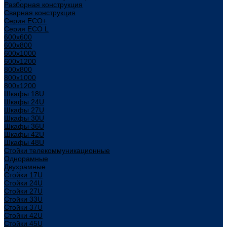
Разборная конструкция
Сварная конструкция
Серия ECO+
Серия ECO L
600x600
600x800
600х1000
600х1200
800x800
800х1000
800х1200
Шкафы 18U
Шкафы 24U
Шкафы 27U
Шкафы 30U
Шкафы 36U
Шкафы 42U
Шкафы 48U
Стойки телекоммуникационные
Однорамные
Двухрамные
Стойки 17U
Стойки 24U
Стойки 27U
Стойки 33U
Стойки 37U
Стойки 42U
Стойки 45U