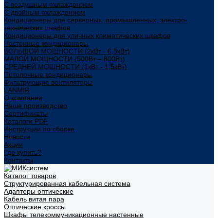
С воздушным охлаждением
С двойным охлаждением
Кондиционеры для серверных, промышленных, электро-
технических шкафов
Кондиционеры для уличных климатических шкафов
Настенные кондиционеры
БОЛЬШОЙ МОЩНОСТИ (2кВт - 6,5кВт)
МАЛОЙ МОЩНОСТИ (500Вт – 800Вт)
СРЕДНЕЙ МОЩНОСТИ (1кВт - 1,5кВт)
Потолочные кондиционеры
Фильтрующие вентиляторы
LANMIR
О компании
Наше производство
Сертификаты
Каталоги PDF
Инструкции по сборке
Новости
Акции
Где купить?
Контакты
Каталог товаров
Структурированная кабельная система
Адаптеры оптические
Кабель витая пара
Оптические кроссы
Шкафы телекоммуникационные настенные