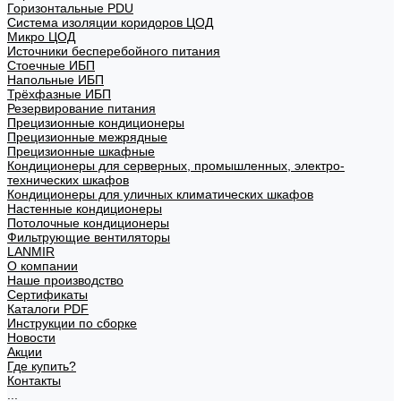
Горизонтальные PDU
Система изоляции коридоров ЦОД
Микро ЦОД
Источники бесперебойного питания
Стоечные ИБП
Напольные ИБП
Трёхфазные ИБП
Резервирование питания
Прецизионные кондиционеры
Прецизионные межрядные
Прецизионные шкафные
Кондиционеры для серверных, промышленных, электро-
технических шкафов
Кондиционеры для уличных климатических шкафов
Настенные кондиционеры
Потолочные кондиционеры
Фильтрующие вентиляторы
LANMIR
О компании
Наше производство
Сертификаты
Каталоги PDF
Инструкции по сборке
Новости
Акции
Где купить?
Контакты
...