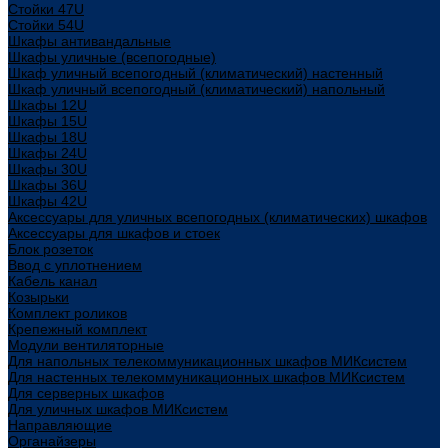
Стойки 47U
Стойки 54U
Шкафы антивандальные
Шкафы уличные (всепогодные)
Шкаф уличный всепогодный (климатический) настенный
Шкаф уличный всепогодный (климатический) напольный
Шкафы 12U
Шкафы 15U
Шкафы 18U
Шкафы 24U
Шкафы 30U
Шкафы 36U
Шкафы 42U
Аксессуары для уличных всепогодных (климатических) шкафов
Аксессуары для шкафов и стоек
Блок розеток
Ввод с уплотнением
Кабель канал
Козырьки
Комплект роликов
Крепежный комплект
Модули вентиляторные
Для напольных телекоммуникационных шкафов МИКсистем
Для настенных телекоммуникационных шкафов МИКсистем
Для серверных шкафов
Для уличных шкафов МИКсистем
Направляющие
Органайзеры