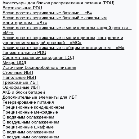
Аксессуары для блоков распределения питания (PDU)
Вертикальные PDU
Блоки розеток вертикальные базовые – «В»
Блоки розеток вертикальные базовый с локальным
мониторингом – «В+»
Блоки розеток вертикальные с мониторингом каждой розетки –
«М+»
Блоки розеток вертикальные с мониторингом, контролем и
управлением каждой розеткой – «МС»
Блоки розеток вертикальные с общим мониторингом – «М»
Горизонтальные PDU
Система изоляции коридоров ЦОД
Микро ЦОД
Источники бесперебойного питания
Стоечные ИБП
Напольные ИБП
Трёхфазные ИБП
Однофазные ИБП
АКБ и блоки батарей
Дополнительные элементы для ИБП
Резервирование питания
Прецизионные кондиционеры
Прецизионные межрядные
С водяным охлаждением
С воздушным охлаждением
Прецизионные шкафные
С водяным охлаждением
С воздушным охлаждением