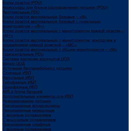
Блоки розеток (PDU)
Аксессуары для блоков распределения питания (PDU)
Вертикальные PDU
Блоки розеток вертикальные базовые – «В»
Блоки розеток вертикальные базовый с локальным
мониторингом – «В+»
Блоки розеток вертикальные с мониторингом каждой розетки –
«М+»
Блоки розеток вертикальные с мониторингом, контролем и
управлением каждой розеткой – «МС»
Блоки розеток вертикальные с общим мониторингом – «М»
Горизонтальные PDU
Система изоляции коридоров ЦОД
Микро ЦОД
Источники бесперебойного питания
Стоечные ИБП
Напольные ИБП
Трёхфазные ИБП
Однофазные ИБП
АКБ и блоки батарей
Дополнительные элементы для ИБП
Резервирование питания
Прецизионные кондиционеры
Прецизионные межрядные
С водяным охлаждением
С воздушным охлаждением
Прецизионные шкафные
С водяным охлаждением