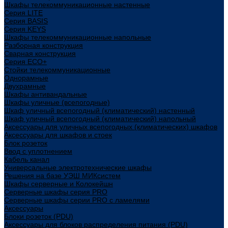
Шкафы телекоммуникационные настенные
Cерия LITE
Cерия BASIS
Cерия KEYS
Шкафы телекоммуникационные напольные
Разборная конструкция
Сварная конструкция
Серия ECO+
Стойки телекоммуникационные
Однорамные
Двухрамные
Шкафы антивандальные
Шкафы уличные (всепогодные)
Шкаф уличный всепогодный (климатический) настенный
Шкаф уличный всепогодный (климатический) напольный
Аксессуары для уличных всепогодных (климатических) шкафов
Аксессуары для шкафов и стоек
Блок розеток
Ввод с уплотнением
Кабель канал
Универсальные электротехнические шкафы
Решения на базе УЭШ МИКсистем
Шкафы серверные и Колокейшн
Серверные шкафы серия PRO
Серверные шкафы серии PRO с ламелями
Аксессуары
Блоки розеток (PDU)
Аксессуары для блоков распределения питания (PDU)