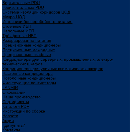
Вертикальные PDU
Горизонтальные PDU
Система изоляции коридоров ЦОД
Микро ЦОД
Источники бесперебойного питания
Стоечные ИБП
Напольные ИБП
Трёхфазные ИБП
Резервирование питания
Прецизионные кондиционеры
Прецизионные межрядные
Прецизионные шкафные
Кондиционеры для серверных, промышленных, электро-
технических шкафов
Кондиционеры для уличных климатических шкафов
Настенные кондиционеры
Потолочные кондиционеры
Фильтрующие вентиляторы
LANMIR
О компании
Наше производство
Сертификаты
Каталоги PDF
Инструкции по сборке
Новости
Акции
Где купить?
Контакты