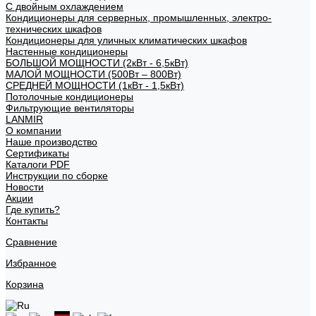
С двойным охлаждением
Кондиционеры для серверных, промышленных, электро-
технических шкафов
Кондиционеры для уличных климатических шкафов
Настенные кондиционеры
БОЛЬШОЙ МОЩНОСТИ (2кВт - 6,5кВт)
МАЛОЙ МОЩНОСТИ (500Вт – 800Вт)
СРЕДНЕЙ МОЩНОСТИ (1кВт - 1,5кВт)
Потолочные кондиционеры
Фильтрующие вентиляторы
LANMIR
О компании
Наше производство
Сертификаты
Каталоги PDF
Инструкции по сборке
Новости
Акции
Где купить?
Контакты
Сравнение
Избранное
Корзина