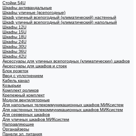
Стойки 54U
Шкафы антивандальные
Шкафы уличные (всепогодные)
Шкаф уличный всепогодный (климатический) настенный
Шкаф уличный всепогодный (климатический) напольный
Шкафы 12U
Шкафы 15U
Шкафы 18U
Шкафы 24U
Шкафы 30U
Шкафы 36U
Шкафы 42U
Аксессуары для уличных всепогодных (климатических) шкафов
Аксессуары для шкафов и стоек
Блок розеток
Ввод с уплотнением
Кабель канал
Козырьки
Комплект роликов
Крепежный комплект
Модули вентиляторные
Для напольных телекоммуникационных шкафов МИКсистем
Для настенных телекоммуникационных шкафов МИКсистем
Для серверных шкафов
Для уличных шкафов МИКсистем
Направляющие
Органайзеры
Панели эл. питания