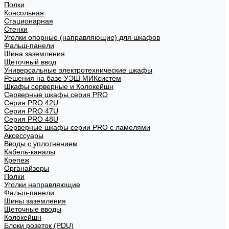
Полки
Консольная
Стационарная
Стенки
Уголки опорные (направляющие) для шкафов
Фальш-панели
Шина заземления
Щеточный ввод
Универсальные электротехнические шкафы
Решения на базе УЭШ МИКсистем
Шкафы серверные и Колокейшн
Серверные шкафы серия PRO
Серия PRO 42U
Серия PRO 47U
Серия PRO 48U
Серверные шкафы серии PRO с ламелями
Аксессуары
Вводы с уплотнением
Кабель-каналы
Крепеж
Органайзеры
Полки
Уголки направляющие
Фальш-панели
Шины заземления
Щеточные вводы
Колокейшн
Блоки розеток (PDU)