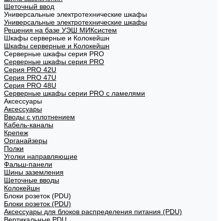
Щеточный ввод
Универсальные электротехнические шкафы
Универсальные электротехнические шкафы
Решения на базе УЭШ МИКсистем
Шкафы серверные и Колокейшн
Шкафы серверные и Колокейшн
Серверные шкафы серия PRO
Серверные шкафы серия PRO
Серия PRO 42U
Серия PRO 47U
Серия PRO 48U
Серверные шкафы серии PRO с ламелями
Аксессуары
Аксессуары
Вводы с уплотнением
Кабель-каналы
Крепеж
Органайзеры
Полки
Уголки направляющие
Фальш-панели
Шины заземления
Щеточные вводы
Колокейшн
Блоки розеток (PDU)
Блоки розеток (PDU)
Аксессуары для блоков распределения питания (PDU)
Вертикальные PDU