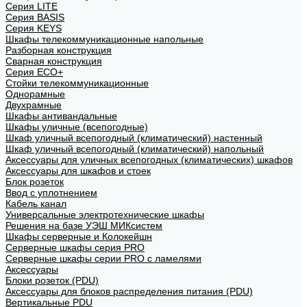
Cерия LITE
Cерия BASIS
Cерия KEYS
Шкафы телекоммуникационные напольные
Разборная конструкция
Сварная конструкция
Серия ECO+
Стойки телекоммуникационные
Однорамные
Двухрамные
Шкафы антивандальные
Шкафы уличные (всепогодные)
Шкаф уличный всепогодный (климатический) настенный
Шкаф уличный всепогодный (климатический) напольный
Аксессуары для уличных всепогодных (климатических) шкафов
Аксессуары для шкафов и стоек
Блок розеток
Ввод с уплотнением
Кабель канал
Универсальные электротехнические шкафы
Решения на базе УЭШ МИКсистем
Шкафы серверные и Колокейшн
Серверные шкафы серия PRO
Серверные шкафы серии PRO с ламелями
Аксессуары
Блоки розеток (PDU)
Аксессуары для блоков распределения питания (PDU)
Вертикальные PDU