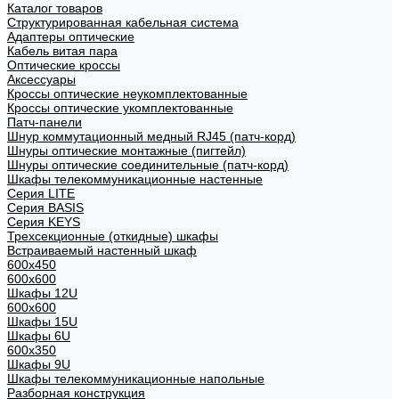
Каталог товаров
Структурированная кабельная система
Адаптеры оптические
Кабель витая пара
Оптические кроссы
Аксессуары
Кроссы оптические неукомплектованные
Кроссы оптические укомплектованные
Патч-панели
Шнур коммутационный медный RJ45 (патч-корд)
Шнуры оптические монтажные (пигтейл)
Шнуры оптические соединительные (патч-корд)
Шкафы телекоммуникационные настенные
Cерия LITE
Cерия BASIS
Cерия KEYS
Трехсекционные (откидные) шкафы
Встраиваемый настенный шкаф
600x450
600x600
Шкафы 12U
600x600
Шкафы 15U
Шкафы 6U
600x350
Шкафы 9U
Шкафы телекоммуникационные напольные
Разборная конструкция