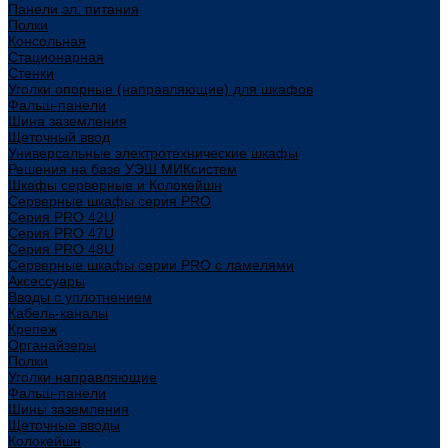
Панели эл. питания
Полки
Консольная
Стационарная
Стенки
Уголки опорные (направляющие) для шкафов
Фальш-панели
Шина заземления
Щеточный ввод
Универсальные электротехнические шкафы
Решения на базе УЭШ МИКсистем
Шкафы серверные и Колокейшн
Серверные шкафы серия PRO
Серия PRO 42U
Серия PRO 47U
Серия PRO 48U
Серверные шкафы серии PRO с ламелями
Аксессуары
Вводы с уплотнением
Кабель-каналы
Крепеж
Органайзеры
Полки
Уголки направляющие
Фальш-панели
Шины заземления
Щеточные вводы
Колокейшн