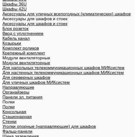
Шкафы 36U
Шкафы 42U
Аксессуары для уличных всепогодных (климатических) шкафов
Аксессуары для шкафов и стоек
Аксессуары для шкафов и стоек
Блок розеток
Ввод с уплотнением
Кабель канал
Козырьки
Комплект роликов
Крепежный комплект
Модули вентиляторные
Модули вентиляторные
Для напольных телекоммуникационных шкафов МИКсистем
Для настенных телекоммуникационных шкафов МИКсистем
Для серверных шкафов
Для уличных шкафов МИКсистем
Направляющие
Органайзеры
Панели эл. питания
Полки
Полки
Консольная
Стационарная
Стенки
Уголки опорные (направляющие) для шкафов
Фальш-панели
Шина заземления