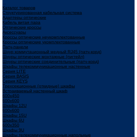
...
Каталог товаров
Структурированная кабельная система
Адаптеры оптические
Кабель витая пара
Оптические кроссы
Аксессуары
Кроссы оптические неукомплектованные
Кроссы оптические укомплектованные
Патч-панели
Шнур коммутационный медный RJ45 (патч-корд)
Шнуры оптические монтажные (пигтейл)
Шнуры оптические соединительные (патч-корд)
Шкафы телекоммуникационные настенные
Cерия LITE
Cерия BASIS
Cерия KEYS
Трехсекционные (откидные) шкафы
Встраиваемый настенный шкаф
600x450
600x600
Шкафы 12U
600x600
Шкафы 15U
Шкафы 6U
600x350
Шкафы 9U
Шкафы телекоммуникационные напольные