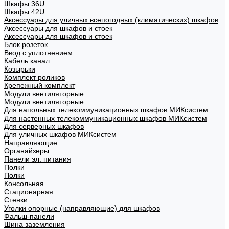
Шкафы 36U
Шкафы 42U
Аксессуары для уличных всепогодных (климатических) шкафов
Аксессуары для шкафов и стоек
Аксессуары для шкафов и стоек
Блок розеток
Ввод с уплотнением
Кабель канал
Козырьки
Комплект роликов
Крепежный комплект
Модули вентиляторные
Модули вентиляторные
Для напольных телекоммуникационных шкафов МИКсистем
Для настенных телекоммуникационных шкафов МИКсистем
Для серверных шкафов
Для уличных шкафов МИКсистем
Направляющие
Органайзеры
Панели эл. питания
Полки
Полки
Консольная
Стационарная
Стенки
Уголки опорные (направляющие) для шкафов
Фальш-панели
Шина заземления