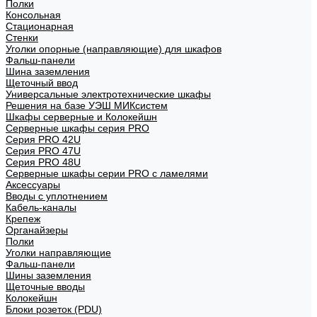
Полки
Консольная
Стационарная
Стенки
Уголки опорные (направляющие) для шкафов
Фальш-панели
Шина заземления
Щеточный ввод
Универсальные электротехнические шкафы
Решения на базе УЭШ МИКсистем
Шкафы серверные и Колокейшн
Серверные шкафы серия PRO
Серия PRO 42U
Серия PRO 47U
Серия PRO 48U
Серверные шкафы серии PRO с ламелями
Аксессуары
Вводы с уплотнением
Кабель-каналы
Крепеж
Органайзеры
Полки
Уголки направляющие
Фальш-панели
Шины заземления
Щеточные вводы
Колокейшн
Блоки розеток (PDU)