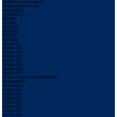
Разборная конструкция
Сварная конструкция
Серия ECO+
Серия ECO L
600x600
600x800
600х1000
600х1200
800x800
800х1000
800х1200
Шкафы 18U
Шкафы 24U
Шкафы 27U
Шкафы 30U
Шкафы 36U
Шкафы 42U
Шкафы 48U
Стойки телекоммуникационные
Однорамные
Двухрамные
Стойки 17U
Стойки 24U
Стойки 27U
Стойки 33U
Стойки 37U
Стойки 42U
Стойки 45U