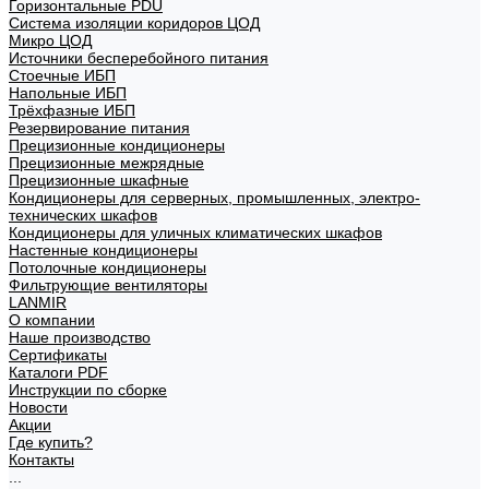
Горизонтальные PDU
Система изоляции коридоров ЦОД
Микро ЦОД
Источники бесперебойного питания
Стоечные ИБП
Напольные ИБП
Трёхфазные ИБП
Резервирование питания
Прецизионные кондиционеры
Прецизионные межрядные
Прецизионные шкафные
Кондиционеры для серверных, промышленных, электро-
технических шкафов
Кондиционеры для уличных климатических шкафов
Настенные кондиционеры
Потолочные кондиционеры
Фильтрующие вентиляторы
LANMIR
О компании
Наше производство
Сертификаты
Каталоги PDF
Инструкции по сборке
Новости
Акции
Где купить?
Контакты
...