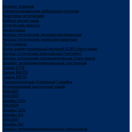
...
Каталог товаров
Структурированная кабельная система
Адаптеры оптические
Кабель витая пара
Оптические кроссы
Аксессуары
Кроссы оптические неукомплектованные
Кроссы оптические укомплектованные
Патч-панели
Шнур коммутационный медный RJ45 (патч-корд)
Шнуры оптические монтажные (пигтейл)
Шнуры оптические соединительные (патч-корд)
Шкафы телекоммуникационные настенные
Cерия LITE
Cерия BASIS
Cерия KEYS
Трехсекционные (откидные) шкафы
Встраиваемый настенный шкаф
600x450
600x600
Шкафы 12U
600x600
Шкафы 15U
Шкафы 6U
600x350
Шкафы 9U
Шкафы телекоммуникационные напольные