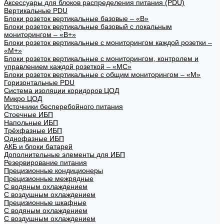
Аксессуары для блоков распределения питания (PDU)
Вертикальные PDU
Блоки розеток вертикальные базовые – «В»
Блоки розеток вертикальные базовый с локальным
мониторингом – «В+»
Блоки розеток вертикальные с мониторингом каждой розетки –
«М+»
Блоки розеток вертикальные с мониторингом, контролем и
управлением каждой розеткой – «МС»
Блоки розеток вертикальные с общим мониторингом – «М»
Горизонтальные PDU
Система изоляции коридоров ЦОД
Микро ЦОД
Источники бесперебойного питания
Стоечные ИБП
Напольные ИБП
Трёхфазные ИБП
Однофазные ИБП
АКБ и блоки батарей
Дополнительные элементы для ИБП
Резервирование питания
Прецизионные кондиционеры
Прецизионные межрядные
С водяным охлаждением
С воздушным охлаждением
Прецизионные шкафные
С водяным охлаждением
С воздушным охлаждением