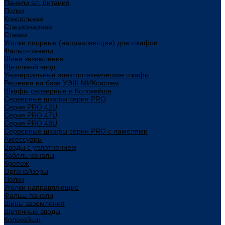
Панели эл. питания
Полки
Консольная
Стационарная
Стенки
Уголки опорные (направляющие) для шкафов
Фальш-панели
Шина заземления
Щеточный ввод
Универсальные электротехнические шкафы
Решения на базе УЭШ МИКсистем
Шкафы серверные и Колокейшн
Серверные шкафы серия PRO
Серия PRO 42U
Серия PRO 47U
Серия PRO 48U
Серверные шкафы серии PRO с ламелями
Аксессуары
Вводы с уплотнением
Кабель-каналы
Крепеж
Органайзеры
Полки
Уголки направляющие
Фальш-панели
Шины заземления
Щеточные вводы
Колокейшн