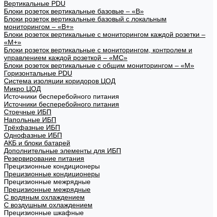
Вертикальные PDU
Блоки розеток вертикальные базовые – «В»
Блоки розеток вертикальные базовый с локальным
мониторингом – «В+»
Блоки розеток вертикальные с мониторингом каждой розетки –
«М+»
Блоки розеток вертикальные с мониторингом, контролем и
управлением каждой розеткой – «МС»
Блоки розеток вертикальные с общим мониторингом – «М»
Горизонтальные PDU
Система изоляции коридоров ЦОД
Микро ЦОД
Источники бесперебойного питания
Источники бесперебойного питания
Стоечные ИБП
Напольные ИБП
Трёхфазные ИБП
Однофазные ИБП
АКБ и блоки батарей
Дополнительные элементы для ИБП
Резервирование питания
Прецизионные кондиционеры
Прецизионные кондиционеры
Прецизионные межрядные
Прецизионные межрядные
С водяным охлаждением
С воздушным охлаждением
Прецизионные шкафные