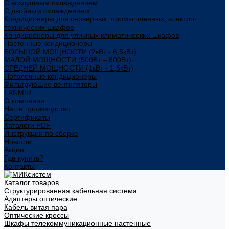
С воздушным охлаждением
С двойным охлаждением
Кондиционеры для серверных, промышленных, электро-
технических шкафов
Кондиционеры для уличных климатических шкафов
Настенные кондиционеры
БОЛЬШОЙ МОЩНОСТИ (2кВт - 6,5кВт)
МАЛОЙ МОЩНОСТИ (500Вт – 800Вт)
СРЕДНЕЙ МОЩНОСТИ (1кВт - 1,5кВт)
Потолочные кондиционеры
Фильтрующие вентиляторы
LANMIR
О компании
Наше производство
Сертификаты
Каталоги PDF
Инструкции по сборке
Новости
Акции
Где купить?
Контакты
Каталог товаров
Структурированная кабельная система
Адаптеры оптические
Кабель витая пара
Оптические кроссы
Шкафы телекоммуникационные настенные