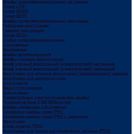
Шкафы телекоммуникационные настенные
Cерия LITE
Cерия BASIS
Cерия KEYS
Шкафы телекоммуникационные напольные
Разборная конструкция
Сварная конструкция
Серия ECO+
Стойки телекоммуникационные
Однорамные
Двухрамные
Шкафы антивандальные
Шкафы уличные (всепогодные)
Шкаф уличный всепогодный (климатический) настенный
Шкаф уличный всепогодный (климатический) напольный
Аксессуары для уличных всепогодных (климатических) шкафов
Аксессуары для шкафов и стоек
Блок розеток
Ввод с уплотнением
Кабель канал
Универсальные электротехнические шкафы
Решения на базе УЭШ МИКсистем
Шкафы серверные и Колокейшн
Серверные шкафы серия PRO
Серверные шкафы серии PRO с ламелями
Аксессуары
Блоки розеток (PDU)
Аксессуары для блоков распределения питания (PDU)