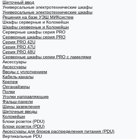
Щеточный ввод
Универсальные электротехнические шкафы
Универсальные электротехнические шкафы
Решения на базе УЭШ МИКсистем
Шкафы серверные и Колокейшн
Шкафы серверные и Колокейшн
Серверные шкафы серия PRO
Серверные шкафы серия PRO
Серия PRO 42U
Серия PRO 47U
Серия PRO 48U
Серверные шкафы серии PRO с ламелями
Аксессуары
Аксессуары
Вводы с уплотнением
Кабель-каналы
Крепеж
Органайзеры
Полки
Уголки направляющие
Фальш-панели
Шины заземления
Щеточные вводы
Колокейшн
Блоки розеток (PDU)
Блоки розеток (PDU)
Аксессуары для блоков распределения питания (PDU)
Вертикальные PDU