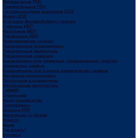
Вертикальные PDU
Горизонтальные PDU
Система изоляции коридоров ЦОД
Микро ЦОД
Источники бесперебойного питания
Стоечные ИБП
Напольные ИБП
Трёхфазные ИБП
Резервирование питания
Прецизионные кондиционеры
Прецизионные межрядные
Прецизионные шкафные
Кондиционеры для серверных, промышленных, электро-
технических шкафов
Кондиционеры для уличных климатических шкафов
Настенные кондиционеры
Потолочные кондиционеры
Фильтрующие вентиляторы
LANMIR
О компании
Наше производство
Сертификаты
Каталоги PDF
Инструкции по сборке
Новости
Акции
Где купить?
Контакты