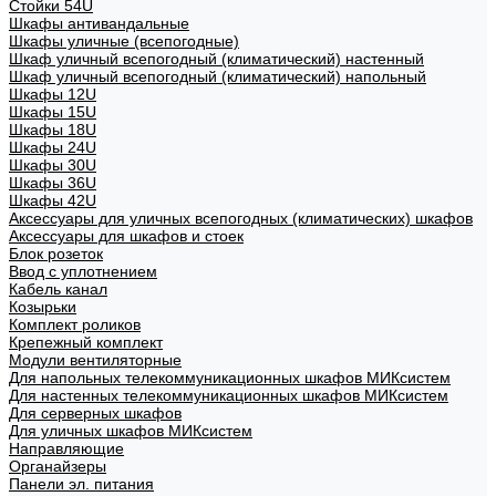
Стойки 54U
Шкафы антивандальные
Шкафы уличные (всепогодные)
Шкаф уличный всепогодный (климатический) настенный
Шкаф уличный всепогодный (климатический) напольный
Шкафы 12U
Шкафы 15U
Шкафы 18U
Шкафы 24U
Шкафы 30U
Шкафы 36U
Шкафы 42U
Аксессуары для уличных всепогодных (климатических) шкафов
Аксессуары для шкафов и стоек
Блок розеток
Ввод с уплотнением
Кабель канал
Козырьки
Комплект роликов
Крепежный комплект
Модули вентиляторные
Для напольных телекоммуникационных шкафов МИКсистем
Для настенных телекоммуникационных шкафов МИКсистем
Для серверных шкафов
Для уличных шкафов МИКсистем
Направляющие
Органайзеры
Панели эл. питания