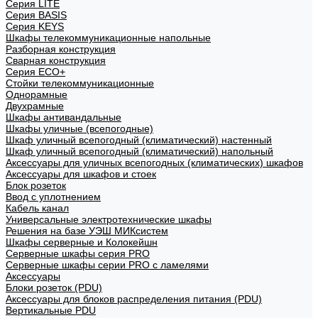
Cерия LITE
Cерия BASIS
Cерия KEYS
Шкафы телекоммуникационные напольные
Разборная конструкция
Сварная конструкция
Серия ECO+
Стойки телекоммуникационные
Однорамные
Двухрамные
Шкафы антивандальные
Шкафы уличные (всепогодные)
Шкаф уличный всепогодный (климатический) настенный
Шкаф уличный всепогодный (климатический) напольный
Аксессуары для уличных всепогодных (климатических) шкафов
Аксессуары для шкафов и стоек
Блок розеток
Ввод с уплотнением
Кабель канал
Универсальные электротехнические шкафы
Решения на базе УЭШ МИКсистем
Шкафы серверные и Колокейшн
Серверные шкафы серия PRO
Серверные шкафы серии PRO с ламелями
Аксессуары
Блоки розеток (PDU)
Аксессуары для блоков распределения питания (PDU)
Вертикальные PDU