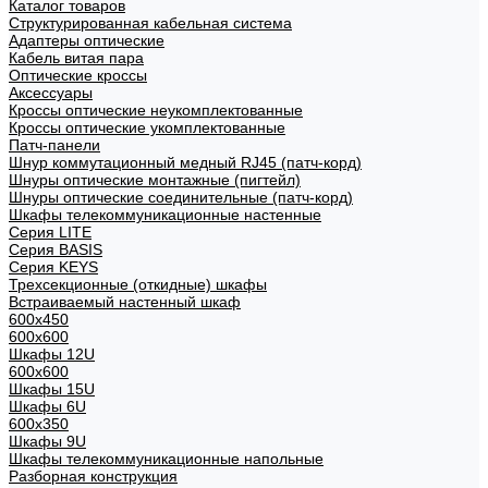
Каталог товаров
Структурированная кабельная система
Адаптеры оптические
Кабель витая пара
Оптические кроссы
Аксессуары
Кроссы оптические неукомплектованные
Кроссы оптические укомплектованные
Патч-панели
Шнур коммутационный медный RJ45 (патч-корд)
Шнуры оптические монтажные (пигтейл)
Шнуры оптические соединительные (патч-корд)
Шкафы телекоммуникационные настенные
Cерия LITE
Cерия BASIS
Cерия KEYS
Трехсекционные (откидные) шкафы
Встраиваемый настенный шкаф
600x450
600x600
Шкафы 12U
600x600
Шкафы 15U
Шкафы 6U
600x350
Шкафы 9U
Шкафы телекоммуникационные напольные
Разборная конструкция