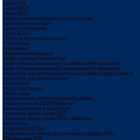
Cерия LITE
Cерия BASIS
Cерия KEYS
Шкафы телекоммуникационные напольные
Разборная конструкция
Сварная конструкция
Серия ECO+
Стойки телекоммуникационные
Однорамные
Двухрамные
Шкафы антивандальные
Шкафы уличные (всепогодные)
Шкаф уличный всепогодный (климатический) настенный
Шкаф уличный всепогодный (климатический) напольный
Аксессуары для уличных всепогодных (климатических) шкафов
Аксессуары для шкафов и стоек
Блок розеток
Ввод с уплотнением
Кабель канал
Универсальные электротехнические шкафы
Решения на базе УЭШ МИКсистем
Шкафы серверные и Колокейшн
Серверные шкафы серия PRO
Серверные шкафы серии PRO с ламелями
Аксессуары
Блоки розеток (PDU)
Аксессуары для блоков распределения питания (PDU)
Вертикальные PDU