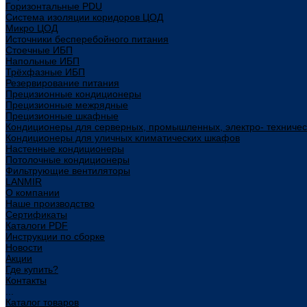
Горизонтальные PDU
Система изоляции коридоров ЦОД
Микро ЦОД
Источники бесперебойного питания
Стоечные ИБП
Напольные ИБП
Трёхфазные ИБП
Резервирование питания
Прецизионные кондиционеры
Прецизионные межрядные
Прецизионные шкафные
Кондиционеры для серверных, промышленных, электро- техниче
Кондиционеры для уличных климатических шкафов
Настенные кондиционеры
Потолочные кондиционеры
Фильтрующие вентиляторы
LANMIR
О компании
Наше производство
Сертификаты
Каталоги PDF
Инструкции по сборке
Новости
Акции
Где купить?
Контакты
...
Каталог товаров