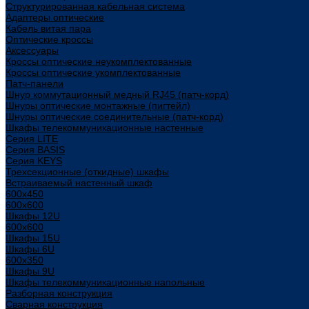
Структурированная кабельная система
Адаптеры оптические
Кабель витая пара
Оптические кроссы
Аксессуары
Кроссы оптические неукомплектованные
Кроссы оптические укомплектованные
Патч-панели
Шнур коммутационный медный RJ45 (патч-корд)
Шнуры оптические монтажные (пигтейл)
Шнуры оптические соединительные (патч-корд)
Шкафы телекоммуникационные настенные
Cерия LITE
Cерия BASIS
Cерия KEYS
Трехсекционные (откидные) шкафы
Встраиваемый настенный шкаф
600x450
600x600
Шкафы 12U
600x600
Шкафы 15U
Шкафы 6U
600x350
Шкафы 9U
Шкафы телекоммуникационные напольные
Разборная конструкция
Сварная конструкция