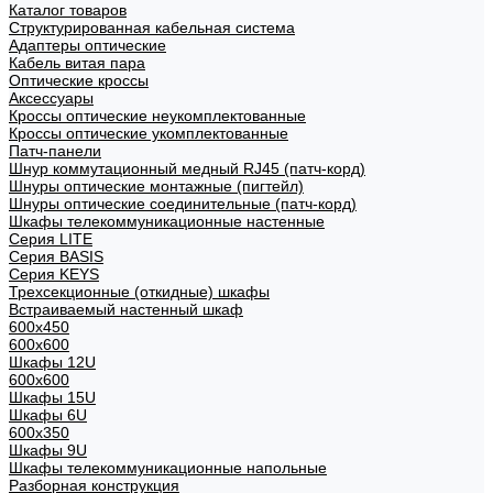
Каталог товаров
Структурированная кабельная система
Адаптеры оптические
Кабель витая пара
Оптические кроссы
Аксессуары
Кроссы оптические неукомплектованные
Кроссы оптические укомплектованные
Патч-панели
Шнур коммутационный медный RJ45 (патч-корд)
Шнуры оптические монтажные (пигтейл)
Шнуры оптические соединительные (патч-корд)
Шкафы телекоммуникационные настенные
Cерия LITE
Cерия BASIS
Cерия KEYS
Трехсекционные (откидные) шкафы
Встраиваемый настенный шкаф
600x450
600x600
Шкафы 12U
600x600
Шкафы 15U
Шкафы 6U
600x350
Шкафы 9U
Шкафы телекоммуникационные напольные
Разборная конструкция