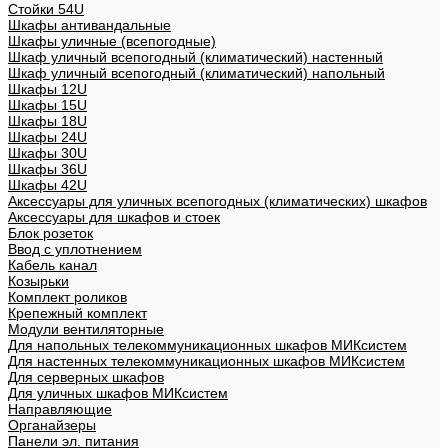
Стойки 54U
Шкафы антивандальные
Шкафы уличные (всепогодные)
Шкаф уличный всепогодный (климатический) настенный
Шкаф уличный всепогодный (климатический) напольный
Шкафы 12U
Шкафы 15U
Шкафы 18U
Шкафы 24U
Шкафы 30U
Шкафы 36U
Шкафы 42U
Аксессуары для уличных всепогодных (климатических) шкафов
Аксессуары для шкафов и стоек
Блок розеток
Ввод с уплотнением
Кабель канал
Козырьки
Комплект роликов
Крепежный комплект
Модули вентиляторные
Для напольных телекоммуникационных шкафов МИКсистем
Для настенных телекоммуникационных шкафов МИКсистем
Для серверных шкафов
Для уличных шкафов МИКсистем
Направляющие
Органайзеры
Панели эл. питания