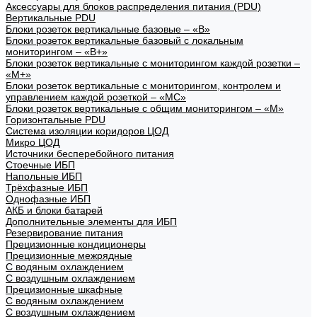
Аксессуары для блоков распределения питания (PDU)
Вертикальные PDU
Блоки розеток вертикальные базовые – «В»
Блоки розеток вертикальные базовый с локальным
мониторингом – «В+»
Блоки розеток вертикальные с мониторингом каждой розетки –
«М+»
Блоки розеток вертикальные с мониторингом, контролем и
управлением каждой розеткой – «МС»
Блоки розеток вертикальные с общим мониторингом – «М»
Горизонтальные PDU
Система изоляции коридоров ЦОД
Микро ЦОД
Источники бесперебойного питания
Стоечные ИБП
Напольные ИБП
Трёхфазные ИБП
Однофазные ИБП
АКБ и блоки батарей
Дополнительные элементы для ИБП
Резервирование питания
Прецизионные кондиционеры
Прецизионные межрядные
С водяным охлаждением
С воздушным охлаждением
Прецизионные шкафные
С водяным охлаждением
С воздушным охлаждением