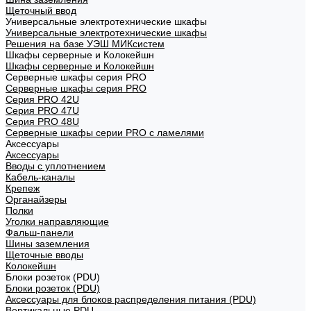
Щеточный ввод
Универсальные электротехнические шкафы
Универсальные электротехнические шкафы
Решения на базе УЭШ МИКсистем
Шкафы серверные и Колокейшн
Шкафы серверные и Колокейшн
Серверные шкафы серия PRO
Серверные шкафы серия PRO
Серия PRO 42U
Серия PRO 47U
Серия PRO 48U
Серверные шкафы серии PRO с ламелями
Аксессуары
Аксессуары
Вводы с уплотнением
Кабель-каналы
Крепеж
Органайзеры
Полки
Уголки направляющие
Фальш-панели
Шины заземления
Щеточные вводы
Колокейшн
Блоки розеток (PDU)
Блоки розеток (PDU)
Аксессуары для блоков распределения питания (PDU)
Вертикальные PDU