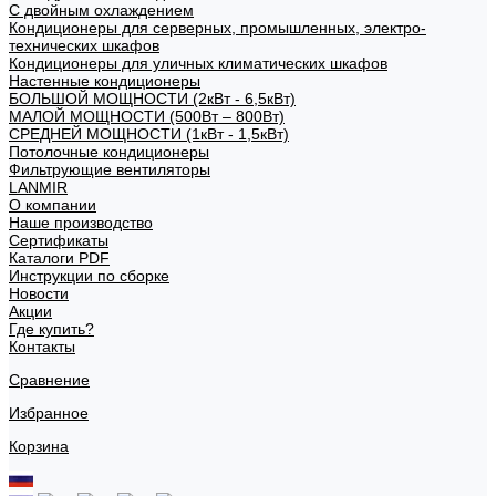
С двойным охлаждением
Кондиционеры для серверных, промышленных, электро-
технических шкафов
Кондиционеры для уличных климатических шкафов
Настенные кондиционеры
БОЛЬШОЙ МОЩНОСТИ (2кВт - 6,5кВт)
МАЛОЙ МОЩНОСТИ (500Вт – 800Вт)
СРЕДНЕЙ МОЩНОСТИ (1кВт - 1,5кВт)
Потолочные кондиционеры
Фильтрующие вентиляторы
LANMIR
О компании
Наше производство
Сертификаты
Каталоги PDF
Инструкции по сборке
Новости
Акции
Где купить?
Контакты
Сравнение
Избранное
Корзина