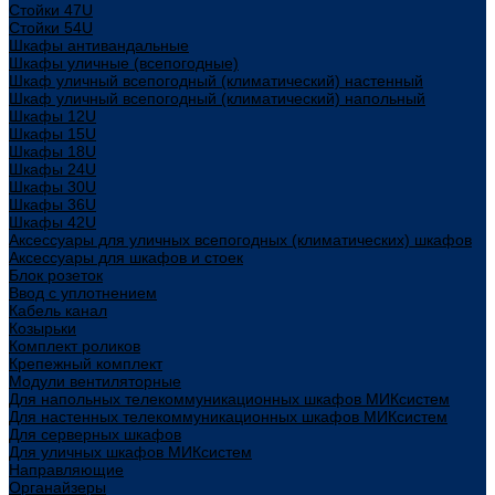
Стойки 47U
Стойки 54U
Шкафы антивандальные
Шкафы уличные (всепогодные)
Шкаф уличный всепогодный (климатический) настенный
Шкаф уличный всепогодный (климатический) напольный
Шкафы 12U
Шкафы 15U
Шкафы 18U
Шкафы 24U
Шкафы 30U
Шкафы 36U
Шкафы 42U
Аксессуары для уличных всепогодных (климатических) шкафов
Аксессуары для шкафов и стоек
Блок розеток
Ввод с уплотнением
Кабель канал
Козырьки
Комплект роликов
Крепежный комплект
Модули вентиляторные
Для напольных телекоммуникационных шкафов МИКсистем
Для настенных телекоммуникационных шкафов МИКсистем
Для серверных шкафов
Для уличных шкафов МИКсистем
Направляющие
Органайзеры