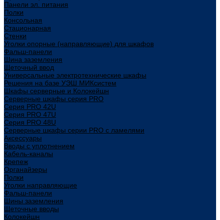
Панели эл. питания
Полки
Консольная
Стационарная
Стенки
Уголки опорные (направляющие) для шкафов
Фальш-панели
Шина заземления
Щеточный ввод
Универсальные электротехнические шкафы
Решения на базе УЭШ МИКсистем
Шкафы серверные и Колокейшн
Серверные шкафы серия PRO
Серия PRO 42U
Серия PRO 47U
Серия PRO 48U
Серверные шкафы серии PRO с ламелями
Аксессуары
Вводы с уплотнением
Кабель-каналы
Крепеж
Органайзеры
Полки
Уголки направляющие
Фальш-панели
Шины заземления
Щеточные вводы
Колокейшн