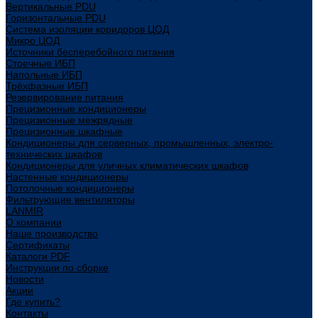
Вертикальные PDU
Горизонтальные PDU
Система изоляции коридоров ЦОД
Микро ЦОД
Источники бесперебойного питания
Стоечные ИБП
Напольные ИБП
Трёхфазные ИБП
Резервирование питания
Прецизионные кондиционеры
Прецизионные межрядные
Прецизионные шкафные
Кондиционеры для серверных, промышленных, электро-
технических шкафов
Кондиционеры для уличных климатических шкафов
Настенные кондиционеры
Потолочные кондиционеры
Фильтрующие вентиляторы
LANMIR
О компании
Наше производство
Сертификаты
Каталоги PDF
Инструкции по сборке
Новости
Акции
Где купить?
Контакты