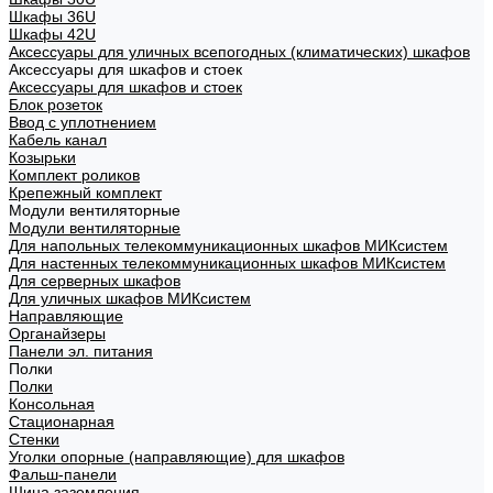
Шкафы 36U
Шкафы 42U
Аксессуары для уличных всепогодных (климатических) шкафов
Аксессуары для шкафов и стоек
Аксессуары для шкафов и стоек
Блок розеток
Ввод с уплотнением
Кабель канал
Козырьки
Комплект роликов
Крепежный комплект
Модули вентиляторные
Модули вентиляторные
Для напольных телекоммуникационных шкафов МИКсистем
Для настенных телекоммуникационных шкафов МИКсистем
Для серверных шкафов
Для уличных шкафов МИКсистем
Направляющие
Органайзеры
Панели эл. питания
Полки
Полки
Консольная
Стационарная
Стенки
Уголки опорные (направляющие) для шкафов
Фальш-панели
Шина заземления