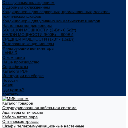
С воздушным охлаждением
С двойным охлаждением
Кондиционеры для серверных, промышленных, электро-
технических шкафов
Кондиционеры для уличных климатических шкафов
Настенные кондиционеры
БОЛЬШОЙ МОЩНОСТИ (2кВт - 6,5кВт)
МАЛОЙ МОЩНОСТИ (500Вт – 800Вт)
СРЕДНЕЙ МОЩНОСТИ (1кВт - 1,5кВт)
Потолочные кондиционеры
Фильтрующие вентиляторы
LANMIR
О компании
Наше производство
Сертификаты
Каталоги PDF
Инструкции по сборке
Новости
Акции
Где купить?
Контакты
Каталог товаров
Структурированная кабельная система
Адаптеры оптические
Кабель витая пара
Оптические кроссы
Шкафы телекоммуникационные настенные