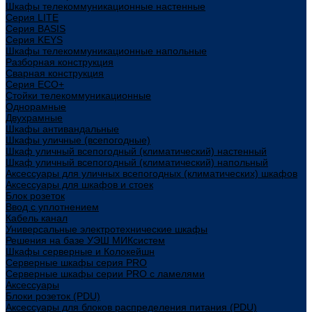
Шкафы телекоммуникационные настенные
Cерия LITE
Cерия BASIS
Cерия KEYS
Шкафы телекоммуникационные напольные
Разборная конструкция
Сварная конструкция
Серия ECO+
Стойки телекоммуникационные
Однорамные
Двухрамные
Шкафы антивандальные
Шкафы уличные (всепогодные)
Шкаф уличный всепогодный (климатический) настенный
Шкаф уличный всепогодный (климатический) напольный
Аксессуары для уличных всепогодных (климатических) шкафов
Аксессуары для шкафов и стоек
Блок розеток
Ввод с уплотнением
Кабель канал
Универсальные электротехнические шкафы
Решения на базе УЭШ МИКсистем
Шкафы серверные и Колокейшн
Серверные шкафы серия PRO
Серверные шкафы серии PRO с ламелями
Аксессуары
Блоки розеток (PDU)
Аксессуары для блоков распределения питания (PDU)