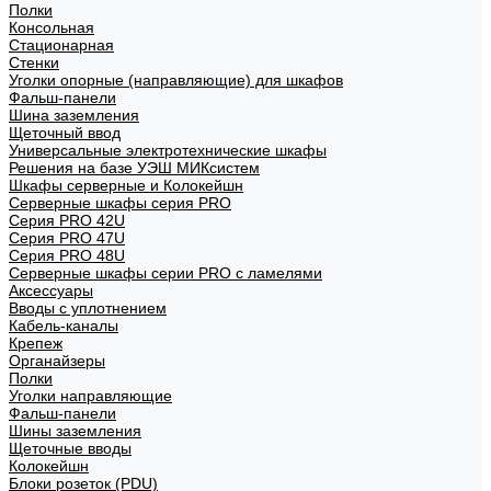
Полки
Консольная
Стационарная
Стенки
Уголки опорные (направляющие) для шкафов
Фальш-панели
Шина заземления
Щеточный ввод
Универсальные электротехнические шкафы
Решения на базе УЭШ МИКсистем
Шкафы серверные и Колокейшн
Серверные шкафы серия PRO
Серия PRO 42U
Серия PRO 47U
Серия PRO 48U
Серверные шкафы серии PRO с ламелями
Аксессуары
Вводы с уплотнением
Кабель-каналы
Крепеж
Органайзеры
Полки
Уголки направляющие
Фальш-панели
Шины заземления
Щеточные вводы
Колокейшн
Блоки розеток (PDU)