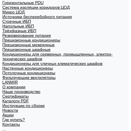
Горизонтальные PDU
Система изоляции коридоров ЦОД
Микро ЦОД
Источники бесперебойного питания
Стоечные ИБП
Напольные ИБП
Трёхфазные ИБП
Резервирование питания
Прецизионные кондиционеры
Прецизионные межрядные
Прецизионные шкафные
Кондиционеры для серверных, промышленных, электро-
технических шкафов
Кондиционеры для уличных климатических шкафов
Настенные кондиционеры
Потолочные кондиционеры
Фильтрующие вентиляторы
LANMIR
О компании
Наше производство
Сертификаты
Каталоги PDF
Инструкции по сборке
Новости
Акции
Где купить?
Контакты
...