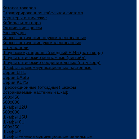
...
Каталог товаров
Структурированная кабельная система
Адаптеры оптические
Кабель витая пара
Оптические кроссы
Аксессуары
Кроссы оптические неукомплектованные
Кроссы оптические укомплектованные
Патч-панели
Шнур коммутационный медный RJ45 (патч-корд)
Шнуры оптические монтажные (пигтейл)
Шнуры оптические соединительные (патч-корд)
Шкафы телекоммуникационные настенные
Cерия LITE
Cерия BASIS
Cерия KEYS
Трехсекционные (откидные) шкафы
Встраиваемый настенный шкаф
600x450
600x600
Шкафы 12U
600x600
Шкафы 15U
Шкафы 6U
600x350
Шкафы 9U
Шкафы телекоммуникационные напольные