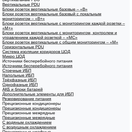
Вертикальные PDU
Блоки розеток вертикальные базовые – «В»
Блоки розеток вертикальные базовый с локальным
мониторингом – «В+»
Блоки розеток вертикальные с мониторингом каждой розетки –
«М+»
Блоки розеток вертикальные с мониторингом, контролем и
управлением каждой розеткой – «МС»
Блоки розеток вертикальные с общим мониторингом – «М»
Горизонтальные PDU
Система изоляции коридоров ЦОД
Микро ЦОД
Источники бесперебойного питания
Источники бесперебойного питания
Стоечные ИБП
Напольные ИБП
Трёхфазные ИБП
Однофазные ИБП
АКБ и блоки батарей
Дополнительные элементы для ИБП
Резервирование питания
Прецизионные кондиционеры
Прецизионные кондиционеры
Прецизионные межрядные
Прецизионные межрядные
С водяным охлаждением
С воздушным охлаждением
Прецизионные шкафные