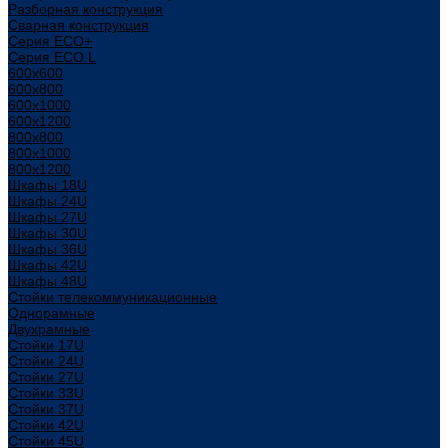
Разборная конструкция
Сварная конструкция
Серия ECO+
Серия ECO L
600x600
600x800
600х1000
600х1200
800x800
800х1000
800х1200
Шкафы 18U
Шкафы 24U
Шкафы 27U
Шкафы 30U
Шкафы 36U
Шкафы 42U
Шкафы 48U
Стойки телекоммуникационные
Однорамные
Двухрамные
Стойки 17U
Стойки 24U
Стойки 27U
Стойки 33U
Стойки 37U
Стойки 42U
Стойки 45U