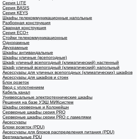
Cерия LITE
Cерия BASIS
Cерия KEYS
Шкафы телекоммуникационные напольные
Разборная конструкция
Сварная конструкция
Серия ECO+
Стойки телекоммуникационные
Однорамные
Двухрамные
Шкафы антивандальные
Шкафы уличные (всепогодные)
Шкаф уличный всепогодный (климатический) настенный
Шкаф уличный всепогодный (климатический) напольный
Аксессуары для уличных всепогодных (климатических) шкафов
Аксессуары для шкафов и стоек
Блок розеток
Ввод с уплотнением
Кабель канал
Универсальные электротехнические шкафы
Решения на базе УЭШ МИКсистем
Шкафы серверные и Колокейшн
Серверные шкафы серия PRO
Серверные шкафы серии PRO с ламелями
Аксессуары
Блоки розеток (PDU)
Аксессуары для блоков распределения питания (PDU)
Вертикальные PDU