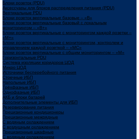
Блоки розеток (PDU)
Аксессуары для блоков распределения питания (PDU)
Вертикальные PDU
Блоки розеток вертикальные базовые – «В»
Блоки розеток вертикальные базовый с локальным
мониторингом – «В+»
Блоки розеток вертикальные с мониторингом каждой розетки –
«М+»
Блоки розеток вертикальные с мониторингом, контролем и
управлением каждой розеткой – «МС»
Блоки розеток вертикальные с общим мониторингом – «М»
Горизонтальные PDU
Система изоляции коридоров ЦОД
Микро ЦОД
Источники бесперебойного питания
Стоечные ИБП
Напольные ИБП
Трёхфазные ИБП
Однофазные ИБП
АКБ и блоки батарей
Дополнительные элементы для ИБП
Резервирование питания
Прецизионные кондиционеры
Прецизионные межрядные
С водяным охлаждением
С воздушным охлаждением
Прецизионные шкафные
С водяным охлаждением