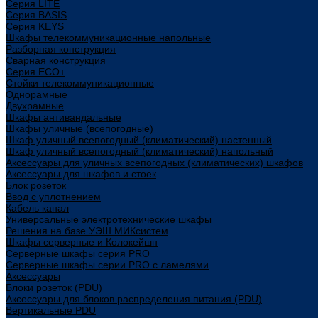
Cерия LITE
Cерия BASIS
Cерия KEYS
Шкафы телекоммуникационные напольные
Разборная конструкция
Сварная конструкция
Серия ECO+
Стойки телекоммуникационные
Однорамные
Двухрамные
Шкафы антивандальные
Шкафы уличные (всепогодные)
Шкаф уличный всепогодный (климатический) настенный
Шкаф уличный всепогодный (климатический) напольный
Аксессуары для уличных всепогодных (климатических) шкафов
Аксессуары для шкафов и стоек
Блок розеток
Ввод с уплотнением
Кабель канал
Универсальные электротехнические шкафы
Решения на базе УЭШ МИКсистем
Шкафы серверные и Колокейшн
Серверные шкафы серия PRO
Серверные шкафы серии PRO с ламелями
Аксессуары
Блоки розеток (PDU)
Аксессуары для блоков распределения питания (PDU)
Вертикальные PDU