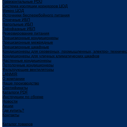
Горизонтальные PDU
Система изоляции коридоров ЦОД
Микро ЦОД
Источники бесперебойного питания
Стоечные ИБП
Напольные ИБП
Трёхфазные ИБП
Резервирование питания
Прецизионные кондиционеры
Прецизионные межрядные
Прецизионные шкафные
Кондиционеры для серверных, промышленных, электро- техниче
Кондиционеры для уличных климатических шкафов
Настенные кондиционеры
Потолочные кондиционеры
Фильтрующие вентиляторы
LANMIR
О компании
Наше производство
Сертификаты
Каталоги PDF
Инструкции по сборке
Новости
Акции
Где купить?
Контакты
...
Каталог товаров