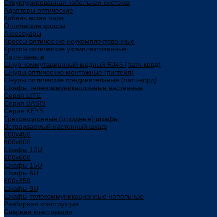
Структурированная кабельная система
Адаптеры оптические
Кабель витая пара
Оптические кроссы
Аксессуары
Кроссы оптические неукомплектованные
Кроссы оптические укомплектованные
Патч-панели
Шнур коммутационный медный RJ45 (патч-корд)
Шнуры оптические монтажные (пигтейл)
Шнуры оптические соединительные (патч-корд)
Шкафы телекоммуникационные настенные
Cерия LITE
Cерия BASIS
Cерия KEYS
Трехсекционные (откидные) шкафы
Встраиваемый настенный шкаф
600x450
600x600
Шкафы 12U
600x600
Шкафы 15U
Шкафы 6U
600x350
Шкафы 9U
Шкафы телекоммуникационные напольные
Разборная конструкция
Сварная конструкция