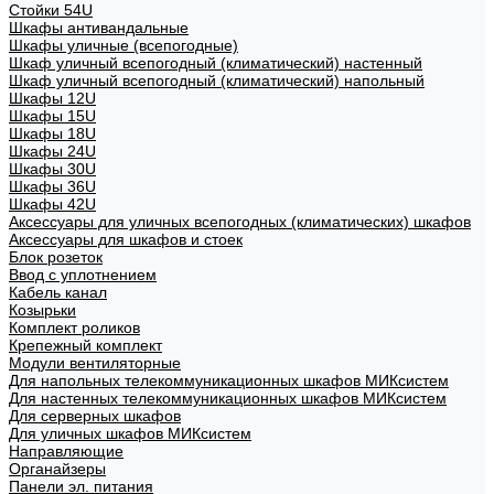
Стойки 54U
Шкафы антивандальные
Шкафы уличные (всепогодные)
Шкаф уличный всепогодный (климатический) настенный
Шкаф уличный всепогодный (климатический) напольный
Шкафы 12U
Шкафы 15U
Шкафы 18U
Шкафы 24U
Шкафы 30U
Шкафы 36U
Шкафы 42U
Аксессуары для уличных всепогодных (климатических) шкафов
Аксессуары для шкафов и стоек
Блок розеток
Ввод с уплотнением
Кабель канал
Козырьки
Комплект роликов
Крепежный комплект
Модули вентиляторные
Для напольных телекоммуникационных шкафов МИКсистем
Для настенных телекоммуникационных шкафов МИКсистем
Для серверных шкафов
Для уличных шкафов МИКсистем
Направляющие
Органайзеры
Панели эл. питания