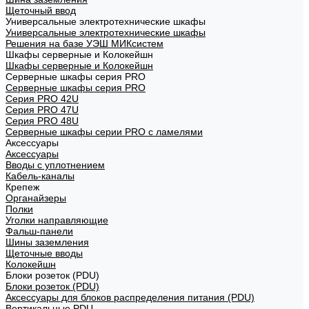
Щеточный ввод
Универсальные электротехнические шкафы
Универсальные электротехнические шкафы
Решения на базе УЭШ МИКсистем
Шкафы серверные и Колокейшн
Шкафы серверные и Колокейшн
Серверные шкафы серия PRO
Серверные шкафы серия PRO
Серия PRO 42U
Серия PRO 47U
Серия PRO 48U
Серверные шкафы серии PRO с ламелями
Аксессуары
Аксессуары
Вводы с уплотнением
Кабель-каналы
Крепеж
Органайзеры
Полки
Уголки направляющие
Фальш-панели
Шины заземления
Щеточные вводы
Колокейшн
Блоки розеток (PDU)
Блоки розеток (PDU)
Аксессуары для блоков распределения питания (PDU)
Вертикальные PDU