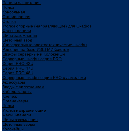
Панели эл. питания
Полки
Консольная
Стационарная
Стенки
Уголки опорные (направляющие) для шкафов
Фальш-панели
Шина заземления
Щеточный ввод
Универсальные электротехнические шкафы
Решения на базе УЭШ МИКсистем
Шкафы серверные и Колокейшн
Серверные шкафы серия PRO
Серия PRO 42U
Серия PRO 47U
Серия PRO 48U
Серверные шкафы серии PRO с ламелями
Аксессуары
Вводы с уплотнением
Кабель-каналы
Крепеж
Органайзеры
Полки
Уголки направляющие
Фальш-панели
Шины заземления
Щеточные вводы
Колокейшн