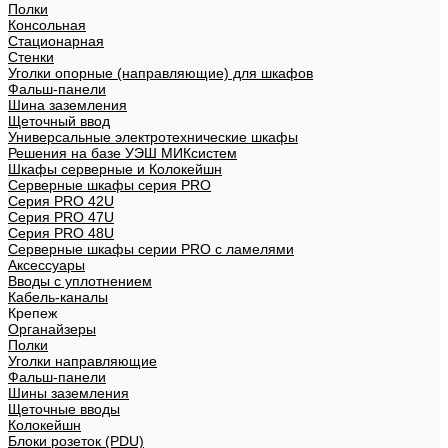
Полки
Консольная
Стационарная
Стенки
Уголки опорные (направляющие) для шкафов
Фальш-панели
Шина заземления
Щеточный ввод
Универсальные электротехнические шкафы
Решения на базе УЭШ МИКсистем
Шкафы серверные и Колокейшн
Серверные шкафы серия PRO
Серия PRO 42U
Серия PRO 47U
Серия PRO 48U
Серверные шкафы серии PRO с ламелями
Аксессуары
Вводы с уплотнением
Кабель-каналы
Крепеж
Органайзеры
Полки
Уголки направляющие
Фальш-панели
Шины заземления
Щеточные вводы
Колокейшн
Блоки розеток (PDU)