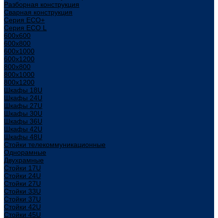
Разборная конструкция
Сварная конструкция
Серия ECO+
Серия ECO L
600x600
600x800
600х1000
600х1200
800x800
800х1000
800х1200
Шкафы 18U
Шкафы 24U
Шкафы 27U
Шкафы 30U
Шкафы 36U
Шкафы 42U
Шкафы 48U
Стойки телекоммуникационные
Однорамные
Двухрамные
Стойки 17U
Стойки 24U
Стойки 27U
Стойки 33U
Стойки 37U
Стойки 42U
Стойки 45U