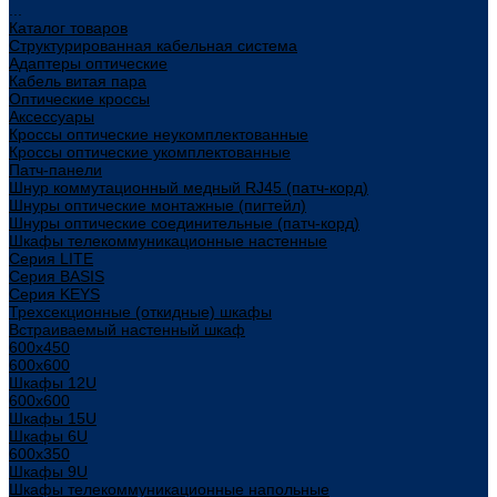
...
Каталог товаров
Структурированная кабельная система
Адаптеры оптические
Кабель витая пара
Оптические кроссы
Аксессуары
Кроссы оптические неукомплектованные
Кроссы оптические укомплектованные
Патч-панели
Шнур коммутационный медный RJ45 (патч-корд)
Шнуры оптические монтажные (пигтейл)
Шнуры оптические соединительные (патч-корд)
Шкафы телекоммуникационные настенные
Cерия LITE
Cерия BASIS
Cерия KEYS
Трехсекционные (откидные) шкафы
Встраиваемый настенный шкаф
600x450
600x600
Шкафы 12U
600x600
Шкафы 15U
Шкафы 6U
600x350
Шкафы 9U
Шкафы телекоммуникационные напольные