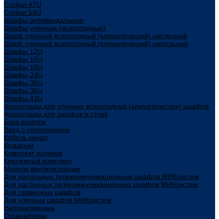
Стойки 47U
Стойки 54U
Шкафы антивандальные
Шкафы уличные (всепогодные)
Шкаф уличный всепогодный (климатический) настенный
Шкаф уличный всепогодный (климатический) напольный
Шкафы 12U
Шкафы 15U
Шкафы 18U
Шкафы 24U
Шкафы 30U
Шкафы 36U
Шкафы 42U
Аксессуары для уличных всепогодных (климатических) шкафов
Аксессуары для шкафов и стоек
Блок розеток
Ввод с уплотнением
Кабель канал
Козырьки
Комплект роликов
Крепежный комплект
Модули вентиляторные
Для напольных телекоммуникационных шкафов МИКсистем
Для настенных телекоммуникационных шкафов МИКсистем
Для серверных шкафов
Для уличных шкафов МИКсистем
Направляющие
Органайзеры