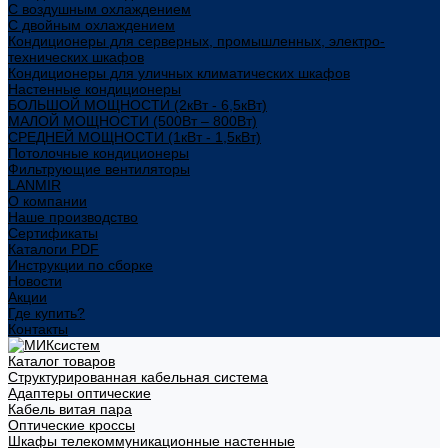
С воздушным охлаждением
С двойным охлаждением
Кондиционеры для серверных, промышленных, электро-
технических шкафов
Кондиционеры для уличных климатических шкафов
Настенные кондиционеры
БОЛЬШОЙ МОЩНОСТИ (2кВт - 6,5кВт)
МАЛОЙ МОЩНОСТИ (500Вт – 800Вт)
СРЕДНЕЙ МОЩНОСТИ (1кВт - 1,5кВт)
Потолочные кондиционеры
Фильтрующие вентиляторы
LANMIR
О компании
Наше производство
Сертификаты
Каталоги PDF
Инструкции по сборке
Новости
Акции
Где купить?
Контакты
Каталог товаров
Структурированная кабельная система
Адаптеры оптические
Кабель витая пара
Оптические кроссы
Шкафы телекоммуникационные настенные