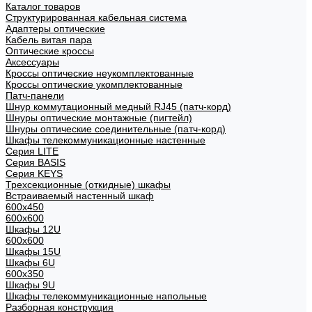
Каталог товаров
Структурированная кабельная система
Адаптеры оптические
Кабель витая пара
Оптические кроссы
Аксессуары
Кроссы оптические неукомплектованные
Кроссы оптические укомплектованные
Патч-панели
Шнур коммутационный медный RJ45 (патч-корд)
Шнуры оптические монтажные (пигтейл)
Шнуры оптические соединительные (патч-корд)
Шкафы телекоммуникационные настенные
Cерия LITE
Cерия BASIS
Cерия KEYS
Трехсекционные (откидные) шкафы
Встраиваемый настенный шкаф
600x450
600x600
Шкафы 12U
600x600
Шкафы 15U
Шкафы 6U
600x350
Шкафы 9U
Шкафы телекоммуникационные напольные
Разборная конструкция