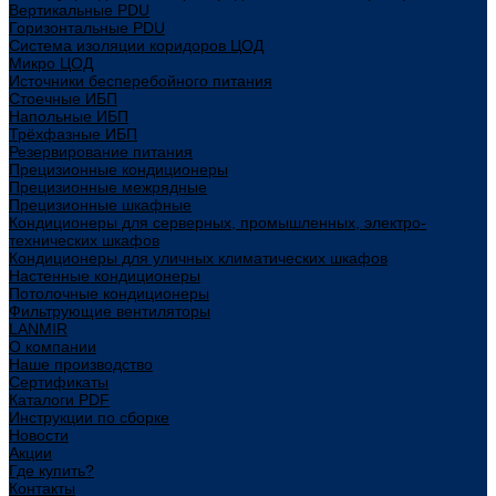
Вертикальные PDU
Горизонтальные PDU
Система изоляции коридоров ЦОД
Микро ЦОД
Источники бесперебойного питания
Стоечные ИБП
Напольные ИБП
Трёхфазные ИБП
Резервирование питания
Прецизионные кондиционеры
Прецизионные межрядные
Прецизионные шкафные
Кондиционеры для серверных, промышленных, электро-
технических шкафов
Кондиционеры для уличных климатических шкафов
Настенные кондиционеры
Потолочные кондиционеры
Фильтрующие вентиляторы
LANMIR
О компании
Наше производство
Сертификаты
Каталоги PDF
Инструкции по сборке
Новости
Акции
Где купить?
Контакты