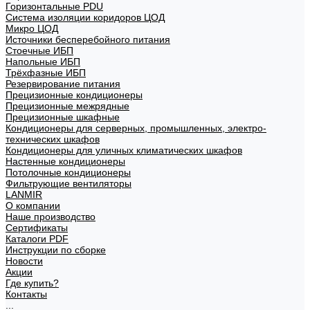
Горизонтальные PDU
Система изоляции коридоров ЦОД
Микро ЦОД
Источники бесперебойного питания
Стоечные ИБП
Напольные ИБП
Трёхфазные ИБП
Резервирование питания
Прецизионные кондиционеры
Прецизионные межрядные
Прецизионные шкафные
Кондиционеры для серверных, промышленных, электро-
технических шкафов
Кондиционеры для уличных климатических шкафов
Настенные кондиционеры
Потолочные кондиционеры
Фильтрующие вентиляторы
LANMIR
О компании
Наше производство
Сертификаты
Каталоги PDF
Инструкции по сборке
Новости
Акции
Где купить?
Контакты
...