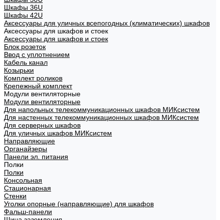
Шкафы 36U
Шкафы 42U
Аксессуары для уличных всепогодных (климатических) шкафов
Аксессуары для шкафов и стоек
Аксессуары для шкафов и стоек
Блок розеток
Ввод с уплотнением
Кабель канал
Козырьки
Комплект роликов
Крепежный комплект
Модули вентиляторные
Модули вентиляторные
Для напольных телекоммуникационных шкафов МИКсистем
Для настенных телекоммуникационных шкафов МИКсистем
Для серверных шкафов
Для уличных шкафов МИКсистем
Направляющие
Органайзеры
Панели эл. питания
Полки
Полки
Консольная
Стационарная
Стенки
Уголки опорные (направляющие) для шкафов
Фальш-панели
Шина заземления