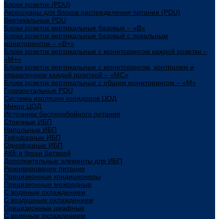
Блоки розеток (PDU)
Аксессуары для блоков распределения питания (PDU)
Вертикальные PDU
Блоки розеток вертикальные базовые – «В»
Блоки розеток вертикальные базовый с локальным
мониторингом – «В+»
Блоки розеток вертикальные с мониторингом каждой розетки –
«М+»
Блоки розеток вертикальные с мониторингом, контролем и
управлением каждой розеткой – «МС»
Блоки розеток вертикальные с общим мониторингом – «М»
Горизонтальные PDU
Система изоляции коридоров ЦОД
Микро ЦОД
Источники бесперебойного питания
Стоечные ИБП
Напольные ИБП
Трёхфазные ИБП
Однофазные ИБП
АКБ и блоки батарей
Дополнительные элементы для ИБП
Резервирование питания
Прецизионные кондиционеры
Прецизионные межрядные
С водяным охлаждением
С воздушным охлаждением
Прецизионные шкафные
С водяным охлаждением