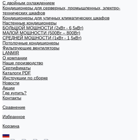
С двойным охлаждением
Кондиционеры для серверных, промышленных, электро-
технических шкафов
Кондиционеры для уличных климатических шкафов
Настенные кондиционеры
БОЛЬШОЙ МОЩНОСТИ (2кВт - 6,5кВт)
МАЛОЙ МОЩНОСТИ (500Вт – 800Вт)
СРЕДНЕЙ МОЩНОСТИ (1кВт - 1,5кВт)
Потолочные кондиционеры
Фильтрующие вентиляторы
LANMIR
О компании
Наше производство
Сертификаты
Каталоги PDF
Инструкции по сборке
Новости
Акции
Где купить?
Контакты
Сравнение
Избранное
Корзина