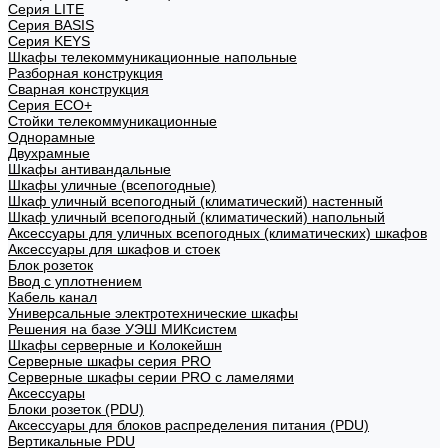
Cерия LITE
Cерия BASIS
Cерия KEYS
Шкафы телекоммуникационные напольные
Разборная конструкция
Сварная конструкция
Серия ECO+
Стойки телекоммуникационные
Однорамные
Двухрамные
Шкафы антивандальные
Шкафы уличные (всепогодные)
Шкаф уличный всепогодный (климатический) настенный
Шкаф уличный всепогодный (климатический) напольный
Аксессуары для уличных всепогодных (климатических) шкафов
Аксессуары для шкафов и стоек
Блок розеток
Ввод с уплотнением
Кабель канал
Универсальные электротехнические шкафы
Решения на базе УЭШ МИКсистем
Шкафы серверные и Колокейшн
Серверные шкафы серия PRO
Серверные шкафы серии PRO с ламелями
Аксессуары
Блоки розеток (PDU)
Аксессуары для блоков распределения питания (PDU)
Вертикальные PDU