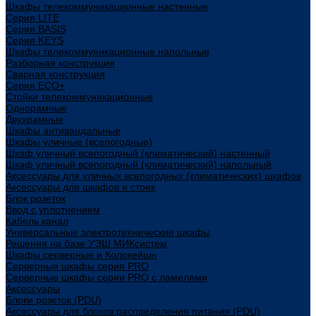
Шкафы телекоммуникационные настенные
Cерия LITE
Cерия BASIS
Cерия KEYS
Шкафы телекоммуникационные напольные
Разборная конструкция
Сварная конструкция
Серия ECO+
Стойки телекоммуникационные
Однорамные
Двухрамные
Шкафы антивандальные
Шкафы уличные (всепогодные)
Шкаф уличный всепогодный (климатический) настенный
Шкаф уличный всепогодный (климатический) напольный
Аксессуары для уличных всепогодных (климатических) шкафов
Аксессуары для шкафов и стоек
Блок розеток
Ввод с уплотнением
Кабель канал
Универсальные электротехнические шкафы
Решения на базе УЭШ МИКсистем
Шкафы серверные и Колокейшн
Серверные шкафы серия PRO
Серверные шкафы серии PRO с ламелями
Аксессуары
Блоки розеток (PDU)
Аксессуары для блоков распределения питания (PDU)