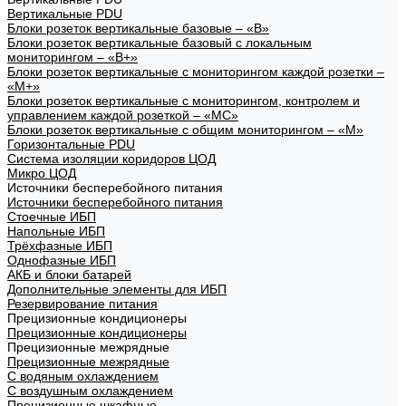
Вертикальные PDU
Блоки розеток вертикальные базовые – «В»
Блоки розеток вертикальные базовый с локальным
мониторингом – «В+»
Блоки розеток вертикальные с мониторингом каждой розетки –
«М+»
Блоки розеток вертикальные с мониторингом, контролем и
управлением каждой розеткой – «МС»
Блоки розеток вертикальные с общим мониторингом – «М»
Горизонтальные PDU
Система изоляции коридоров ЦОД
Микро ЦОД
Источники бесперебойного питания
Источники бесперебойного питания
Стоечные ИБП
Напольные ИБП
Трёхфазные ИБП
Однофазные ИБП
АКБ и блоки батарей
Дополнительные элементы для ИБП
Резервирование питания
Прецизионные кондиционеры
Прецизионные кондиционеры
Прецизионные межрядные
Прецизионные межрядные
С водяным охлаждением
С воздушным охлаждением
Прецизионные шкафные