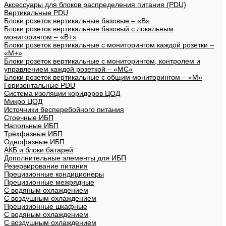
Аксессуары для блоков распределения питания (PDU)
Вертикальные PDU
Блоки розеток вертикальные базовые – «В»
Блоки розеток вертикальные базовый с локальным
мониторингом – «В+»
Блоки розеток вертикальные с мониторингом каждой розетки –
«М+»
Блоки розеток вертикальные с мониторингом, контролем и
управлением каждой розеткой – «МС»
Блоки розеток вертикальные с общим мониторингом – «М»
Горизонтальные PDU
Система изоляции коридоров ЦОД
Микро ЦОД
Источники бесперебойного питания
Стоечные ИБП
Напольные ИБП
Трёхфазные ИБП
Однофазные ИБП
АКБ и блоки батарей
Дополнительные элементы для ИБП
Резервирование питания
Прецизионные кондиционеры
Прецизионные межрядные
С водяным охлаждением
С воздушным охлаждением
Прецизионные шкафные
С водяным охлаждением
С воздушным охлаждением