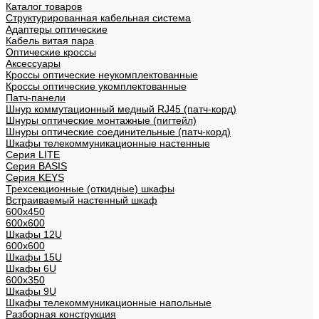
Каталог товаров
Структурированная кабельная система
Адаптеры оптические
Кабель витая пара
Оптические кроссы
Аксессуары
Кроссы оптические неукомплектованные
Кроссы оптические укомплектованные
Патч-панели
Шнур коммутационный медный RJ45 (патч-корд)
Шнуры оптические монтажные (пигтейл)
Шнуры оптические соединительные (патч-корд)
Шкафы телекоммуникационные настенные
Cерия LITE
Cерия BASIS
Cерия KEYS
Трехсекционные (откидные) шкафы
Встраиваемый настенный шкаф
600x450
600x600
Шкафы 12U
600x600
Шкафы 15U
Шкафы 6U
600x350
Шкафы 9U
Шкафы телекоммуникационные напольные
Разборная конструкция