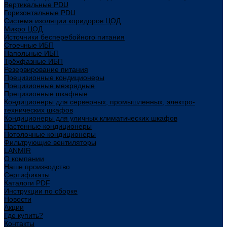
Вертикальные PDU
Горизонтальные PDU
Система изоляции коридоров ЦОД
Микро ЦОД
Источники бесперебойного питания
Стоечные ИБП
Напольные ИБП
Трёхфазные ИБП
Резервирование питания
Прецизионные кондиционеры
Прецизионные межрядные
Прецизионные шкафные
Кондиционеры для серверных, промышленных, электро-
технических шкафов
Кондиционеры для уличных климатических шкафов
Настенные кондиционеры
Потолочные кондиционеры
Фильтрующие вентиляторы
LANMIR
О компании
Наше производство
Сертификаты
Каталоги PDF
Инструкции по сборке
Новости
Акции
Где купить?
Контакты