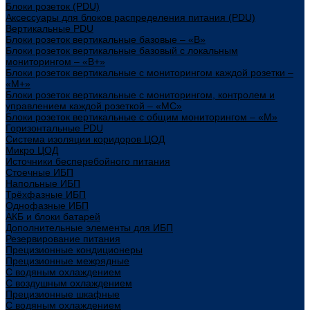
Блоки розеток (PDU)
Аксессуары для блоков распределения питания (PDU)
Вертикальные PDU
Блоки розеток вертикальные базовые – «В»
Блоки розеток вертикальные базовый с локальным
мониторингом – «В+»
Блоки розеток вертикальные с мониторингом каждой розетки –
«М+»
Блоки розеток вертикальные с мониторингом, контролем и
управлением каждой розеткой – «МС»
Блоки розеток вертикальные с общим мониторингом – «М»
Горизонтальные PDU
Система изоляции коридоров ЦОД
Микро ЦОД
Источники бесперебойного питания
Стоечные ИБП
Напольные ИБП
Трёхфазные ИБП
Однофазные ИБП
АКБ и блоки батарей
Дополнительные элементы для ИБП
Резервирование питания
Прецизионные кондиционеры
Прецизионные межрядные
С водяным охлаждением
С воздушным охлаждением
Прецизионные шкафные
С водяным охлаждением