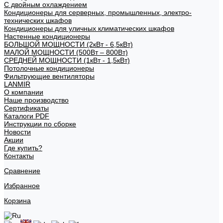
С двойным охлаждением
Кондиционеры для серверных, промышленных, электро-
технических шкафов
Кондиционеры для уличных климатических шкафов
Настенные кондиционеры
БОЛЬШОЙ МОЩНОСТИ (2кВт - 6,5кВт)
МАЛОЙ МОЩНОСТИ (500Вт – 800Вт)
СРЕДНЕЙ МОЩНОСТИ (1кВт - 1,5кВт)
Потолочные кондиционеры
Фильтрующие вентиляторы
LANMIR
О компании
Наше производство
Сертификаты
Каталоги PDF
Инструкции по сборке
Новости
Акции
Где купить?
Контакты
Сравнение
Избранное
Корзина