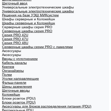
Щеточный ввод
Универсальные электротехнические шкафы
Универсальные электротехнические шкафы
Решения на базе УЭШ МИКсистем
Шкафы серверные и Колокейшн
Шкафы серверные и Колокейшн
Серверные шкафы серия PRO
Серверные шкафы серия PRO
Серия PRO 42U
Серия PRO 47U
Серия PRO 48U
Серверные шкафы серии PRO с ламелями
Аксессуары
Аксессуары
Вводы с уплотнением
Кабель-каналы
Крепеж
Органайзеры
Полки
Уголки направляющие
Фальш-панели
Шины заземления
Щеточные вводы
Колокейшн
Блоки розеток (PDU)
Блоки розеток (PDU)
Аксессуары для блоков распределения питания (PDU)
Вертикальные PDU