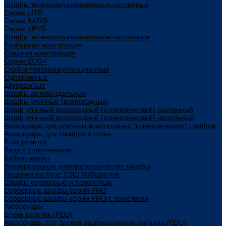
Шкафы телекоммуникационные настенные
Cерия LITE
Cерия BASIS
Cерия KEYS
Шкафы телекоммуникационные напольные
Разборная конструкция
Сварная конструкция
Серия ECO+
Стойки телекоммуникационные
Однорамные
Двухрамные
Шкафы антивандальные
Шкафы уличные (всепогодные)
Шкаф уличный всепогодный (климатический) настенный
Шкаф уличный всепогодный (климатический) напольный
Аксессуары для уличных всепогодных (климатических) шкафов
Аксессуары для шкафов и стоек
Блок розеток
Ввод с уплотнением
Кабель канал
Универсальные электротехнические шкафы
Решения на базе УЭШ МИКсистем
Шкафы серверные и Колокейшн
Серверные шкафы серия PRO
Серверные шкафы серии PRO с ламелями
Аксессуары
Блоки розеток (PDU)
Аксессуары для блоков распределения питания (PDU)