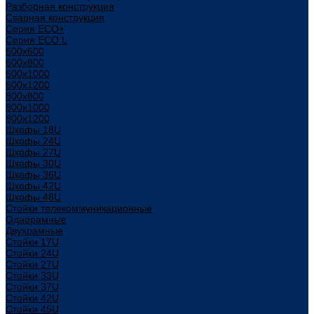
Разборная конструкция
Сварная конструкция
Серия ECO+
Серия ECO L
600x600
600x800
600х1000
600х1200
800x800
800х1000
800х1200
Шкафы 18U
Шкафы 24U
Шкафы 27U
Шкафы 30U
Шкафы 36U
Шкафы 42U
Шкафы 48U
Стойки телекоммуникационные
Однорамные
Двухрамные
Стойки 17U
Стойки 24U
Стойки 27U
Стойки 33U
Стойки 37U
Стойки 42U
Стойки 45U