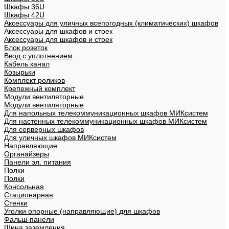
Шкафы 36U
Шкафы 42U
Аксессуары для уличных всепогодных (климатических) шкафов
Аксессуары для шкафов и стоек
Аксессуары для шкафов и стоек
Блок розеток
Ввод с уплотнением
Кабель канал
Козырьки
Комплект роликов
Крепежный комплект
Модули вентиляторные
Модули вентиляторные
Для напольных телекоммуникационных шкафов МИКсистем
Для настенных телекоммуникационных шкафов МИКсистем
Для серверных шкафов
Для уличных шкафов МИКсистем
Направляющие
Органайзеры
Панели эл. питания
Полки
Полки
Консольная
Стационарная
Стенки
Уголки опорные (направляющие) для шкафов
Фальш-панели
Шина заземления