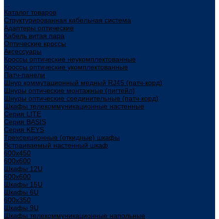
...
Каталог товаров
Структурированная кабельная система
Адаптеры оптические
Кабель витая пара
Оптические кроссы
Аксессуары
Кроссы оптические неукомплектованные
Кроссы оптические укомплектованные
Патч-панели
Шнур коммутационный медный RJ45 (патч-корд)
Шнуры оптические монтажные (пигтейл)
Шнуры оптические соединительные (патч-корд)
Шкафы телекоммуникационные настенные
Cерия LITE
Cерия BASIS
Cерия KEYS
Трехсекционные (откидные) шкафы
Встраиваемый настенный шкаф
600x450
600x600
Шкафы 12U
600x600
Шкафы 15U
Шкафы 6U
600x350
Шкафы 9U
Шкафы телекоммуникационные напольные