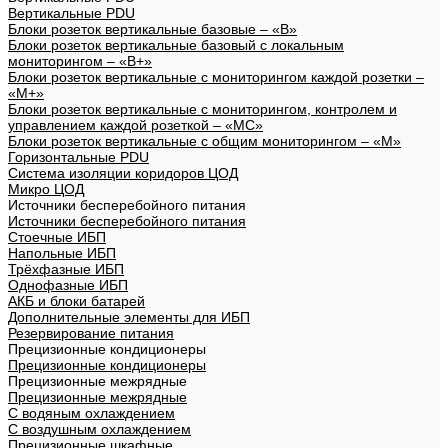
Вертикальные PDU
Блоки розеток вертикальные базовые – «В»
Блоки розеток вертикальные базовый с локальным
мониторингом – «В+»
Блоки розеток вертикальные с мониторингом каждой розетки –
«М+»
Блоки розеток вертикальные с мониторингом, контролем и
управлением каждой розеткой – «МС»
Блоки розеток вертикальные с общим мониторингом – «М»
Горизонтальные PDU
Система изоляции коридоров ЦОД
Микро ЦОД
Источники бесперебойного питания
Источники бесперебойного питания
Стоечные ИБП
Напольные ИБП
Трёхфазные ИБП
Однофазные ИБП
АКБ и блоки батарей
Дополнительные элементы для ИБП
Резервирование питания
Прецизионные кондиционеры
Прецизионные кондиционеры
Прецизионные межрядные
Прецизионные межрядные
С водяным охлаждением
С воздушным охлаждением
Прецизионные шкафные