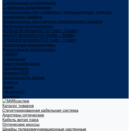
С воздушным охлаждением
С двойным охлаждением
Кондиционеры для серверных, промышленных, электро-
технических шкафов
Кондиционеры для уличных климатических шкафов
Настенные кондиционеры
БОЛЬШОЙ МОЩНОСТИ (2кВт - 6,5кВт)
МАЛОЙ МОЩНОСТИ (500Вт – 800Вт)
СРЕДНЕЙ МОЩНОСТИ (1кВт - 1,5кВт)
Потолочные кондиционеры
Фильтрующие вентиляторы
LANMIR
О компании
Наше производство
Сертификаты
Каталоги PDF
Инструкции по сборке
Новости
Акции
Где купить?
Контакты
Каталог товаров
Структурированная кабельная система
Адаптеры оптические
Кабель витая пара
Оптические кроссы
Шкафы телекоммуникационные настенные