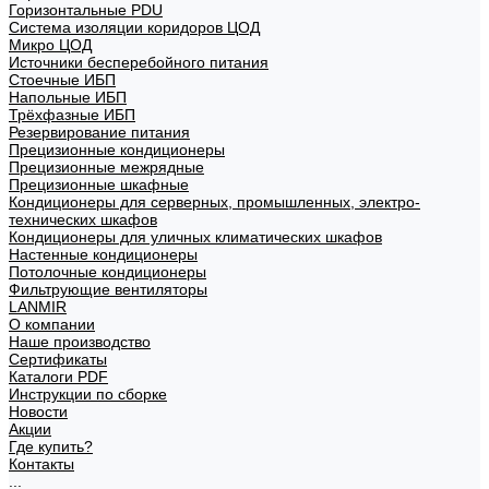
Горизонтальные PDU
Система изоляции коридоров ЦОД
Микро ЦОД
Источники бесперебойного питания
Стоечные ИБП
Напольные ИБП
Трёхфазные ИБП
Резервирование питания
Прецизионные кондиционеры
Прецизионные межрядные
Прецизионные шкафные
Кондиционеры для серверных, промышленных, электро-
технических шкафов
Кондиционеры для уличных климатических шкафов
Настенные кондиционеры
Потолочные кондиционеры
Фильтрующие вентиляторы
LANMIR
О компании
Наше производство
Сертификаты
Каталоги PDF
Инструкции по сборке
Новости
Акции
Где купить?
Контакты
...