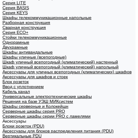
Cерия LITE
Cерия BASIS
Cерия KEYS
Шкафы телекоммуникационные напольные
Разборная конструкция
Сварная конструкция
Серия ECO+
Стойки телекоммуникационные
Однорамные
Двухрамные
Шкафы антивандальные
Шкафы уличные (всепогодные)
Шкаф уличный всепогодный (климатический) настенный
Шкаф уличный всепогодный (климатический) напольный
Аксессуары для уличных всепогодных (климатических) шкафов
Аксессуары для шкафов и стоек
Блок розеток
Ввод с уплотнением
Кабель канал
Универсальные электротехнические шкафы
Решения на базе УЭШ МИКсистем
Шкафы серверные и Колокейшн
Серверные шкафы серия PRO
Серверные шкафы серии PRO с ламелями
Аксессуары
Блоки розеток (PDU)
Аксессуары для блоков распределения питания (PDU)
Вертикальные PDU