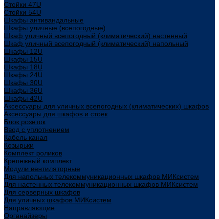
Стойки 47U
Стойки 54U
Шкафы антивандальные
Шкафы уличные (всепогодные)
Шкаф уличный всепогодный (климатический) настенный
Шкаф уличный всепогодный (климатический) напольный
Шкафы 12U
Шкафы 15U
Шкафы 18U
Шкафы 24U
Шкафы 30U
Шкафы 36U
Шкафы 42U
Аксессуары для уличных всепогодных (климатических) шкафов
Аксессуары для шкафов и стоек
Блок розеток
Ввод с уплотнением
Кабель канал
Козырьки
Комплект роликов
Крепежный комплект
Модули вентиляторные
Для напольных телекоммуникационных шкафов МИКсистем
Для настенных телекоммуникационных шкафов МИКсистем
Для серверных шкафов
Для уличных шкафов МИКсистем
Направляющие
Органайзеры