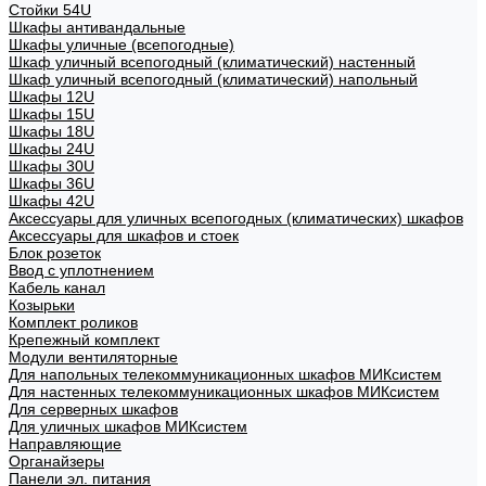
Стойки 54U
Шкафы антивандальные
Шкафы уличные (всепогодные)
Шкаф уличный всепогодный (климатический) настенный
Шкаф уличный всепогодный (климатический) напольный
Шкафы 12U
Шкафы 15U
Шкафы 18U
Шкафы 24U
Шкафы 30U
Шкафы 36U
Шкафы 42U
Аксессуары для уличных всепогодных (климатических) шкафов
Аксессуары для шкафов и стоек
Блок розеток
Ввод с уплотнением
Кабель канал
Козырьки
Комплект роликов
Крепежный комплект
Модули вентиляторные
Для напольных телекоммуникационных шкафов МИКсистем
Для настенных телекоммуникационных шкафов МИКсистем
Для серверных шкафов
Для уличных шкафов МИКсистем
Направляющие
Органайзеры
Панели эл. питания