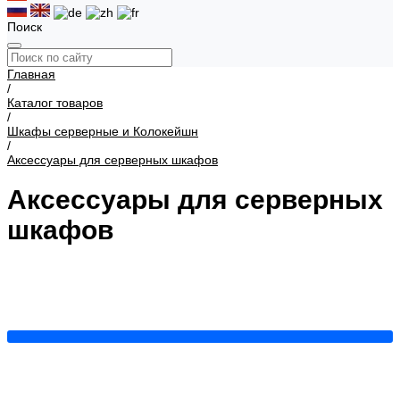
Поиск
Главная
/
Каталог товаров
/
Шкафы серверные и Колокейшн
/
Аксессуары для серверных шкафов
Аксессуары для серверных
шкафов
Вводы с уплотнением
Кабель-каналы
Крепеж
Органайзеры
Полки
Уголки направляющие
Фальш-панели
Шины заземления
Щеточные вводы
Показать все