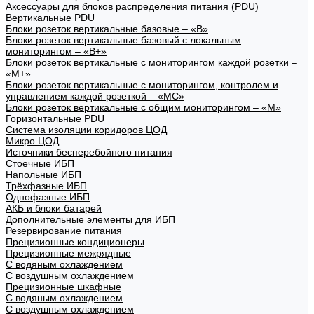
Аксессуары для блоков распределения питания (PDU)
Вертикальные PDU
Блоки розеток вертикальные базовые – «В»
Блоки розеток вертикальные базовый с локальным
мониторингом – «В+»
Блоки розеток вертикальные с мониторингом каждой розетки –
«М+»
Блоки розеток вертикальные с мониторингом, контролем и
управлением каждой розеткой – «МС»
Блоки розеток вертикальные с общим мониторингом – «М»
Горизонтальные PDU
Система изоляции коридоров ЦОД
Микро ЦОД
Источники бесперебойного питания
Стоечные ИБП
Напольные ИБП
Трёхфазные ИБП
Однофазные ИБП
АКБ и блоки батарей
Дополнительные элементы для ИБП
Резервирование питания
Прецизионные кондиционеры
Прецизионные межрядные
С водяным охлаждением
С воздушным охлаждением
Прецизионные шкафные
С водяным охлаждением
С воздушным охлаждением