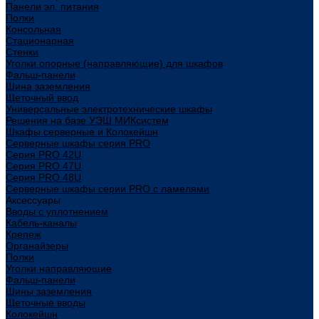
Панели эл. питания
Полки
Консольная
Стационарная
Стенки
Уголки опорные (направляющие) для шкафов
Фальш-панели
Шина заземления
Щеточный ввод
Универсальные электротехнические шкафы
Решения на базе УЭШ МИКсистем
Шкафы серверные и Колокейшн
Серверные шкафы серия PRO
Серия PRO 42U
Серия PRO 47U
Серия PRO 48U
Серверные шкафы серии PRO с ламелями
Аксессуары
Вводы с уплотнением
Кабель-каналы
Крепеж
Органайзеры
Полки
Уголки направляющие
Фальш-панели
Шины заземления
Щеточные вводы
Колокейшн