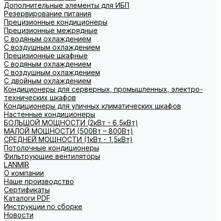
Дополнительные элементы для ИБП
Резервирование питания
Прецизионные кондиционеры
Прецизионные межрядные
С водяным охлаждением
С воздушным охлаждением
Прецизионные шкафные
С водяным охлаждением
С воздушным охлаждением
С двойным охлаждением
Кондиционеры для серверных, промышленных, электро-
технических шкафов
Кондиционеры для уличных климатических шкафов
Настенные кондиционеры
БОЛЬШОЙ МОЩНОСТИ (2кВт - 6,5кВт)
МАЛОЙ МОЩНОСТИ (500Вт – 800Вт)
СРЕДНЕЙ МОЩНОСТИ (1кВт - 1,5кВт)
Потолочные кондиционеры
Фильтрующие вентиляторы
LANMIR
О компании
Наше производство
Сертификаты
Каталоги PDF
Инструкции по сборке
Новости