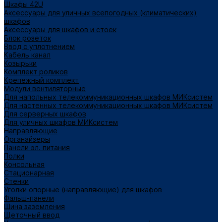
Шкафы 42U
Аксессуары для уличных всепогодных (климатических)
шкафов
Аксессуары для шкафов и стоек
Блок розеток
Ввод с уплотнением
Кабель канал
Козырьки
Комплект роликов
Крепежный комплект
Модули вентиляторные
Для напольных телекоммуникационных шкафов МИКсистем
Для настенных телекоммуникационных шкафов МИКсистем
Для серверных шкафов
Для уличных шкафов МИКсистем
Направляющие
Органайзеры
Панели эл. питания
Полки
Консольная
Стационарная
Стенки
Уголки опорные (направляющие) для шкафов
Фальш-панели
Шина заземления
Щеточный ввод