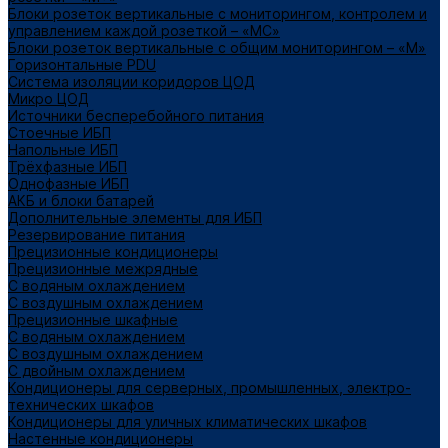
Блоки розеток вертикальные с мониторингом, контролем и
управлением каждой розеткой – «МС»
Блоки розеток вертикальные с общим мониторингом – «М»
Горизонтальные PDU
Система изоляции коридоров ЦОД
Микро ЦОД
Источники бесперебойного питания
Стоечные ИБП
Напольные ИБП
Трёхфазные ИБП
Однофазные ИБП
АКБ и блоки батарей
Дополнительные элементы для ИБП
Резервирование питания
Прецизионные кондиционеры
Прецизионные межрядные
С водяным охлаждением
С воздушным охлаждением
Прецизионные шкафные
С водяным охлаждением
С воздушным охлаждением
С двойным охлаждением
Кондиционеры для серверных, промышленных, электро-
технических шкафов
Кондиционеры для уличных климатических шкафов
Настенные кондиционеры