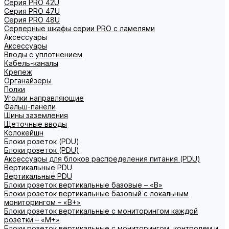
Серия PRO 42U
Серия PRO 47U
Серия PRO 48U
Серверные шкафы серии PRO с ламелями
Аксессуары
Аксессуары
Вводы с уплотнением
Кабель-каналы
Крепеж
Органайзеры
Полки
Уголки направляющие
Фальш-панели
Шины заземления
Щеточные вводы
Колокейшн
Блоки розеток (PDU)
Блоки розеток (PDU)
Аксессуары для блоков распределения питания (PDU)
Вертикальные PDU
Вертикальные PDU
Блоки розеток вертикальные базовые – «В»
Блоки розеток вертикальные базовый с локальным
мониторингом – «В+»
Блоки розеток вертикальные с мониторингом каждой
розетки – «М+»
Блоки розеток вертикальные с мониторингом, контролем и