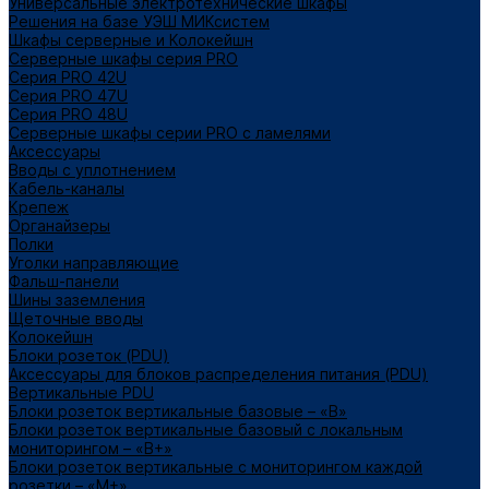
Универсальные электротехнические шкафы
Решения на базе УЭШ МИКсистем
Шкафы серверные и Колокейшн
Серверные шкафы серия PRO
Серия PRO 42U
Серия PRO 47U
Серия PRO 48U
Серверные шкафы серии PRO с ламелями
Аксессуары
Вводы с уплотнением
Кабель-каналы
Крепеж
Органайзеры
Полки
Уголки направляющие
Фальш-панели
Шины заземления
Щеточные вводы
Колокейшн
Блоки розеток (PDU)
Аксессуары для блоков распределения питания (PDU)
Вертикальные PDU
Блоки розеток вертикальные базовые – «В»
Блоки розеток вертикальные базовый с локальным
мониторингом – «В+»
Блоки розеток вертикальные с мониторингом каждой
розетки – «М+»