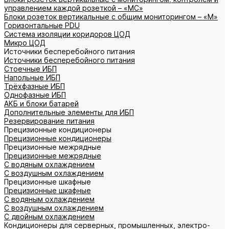
управлением каждой розеткой – «МС»
Блоки розеток вертикальные с общим мониторингом – «М»
Горизонтальные PDU
Система изоляции коридоров ЦОД
Микро ЦОД
Источники бесперебойного питания
Источники бесперебойного питания
Стоечные ИБП
Напольные ИБП
Трёхфазные ИБП
Однофазные ИБП
АКБ и блоки батарей
Дополнительные элементы для ИБП
Резервирование питания
Прецизионные кондиционеры
Прецизионные кондиционеры
Прецизионные межрядные
Прецизионные межрядные
С водяным охлаждением
С воздушным охлаждением
Прецизионные шкафные
Прецизионные шкафные
С водяным охлаждением
С воздушным охлаждением
С двойным охлаждением
Кондиционеры для серверных, промышленных, электро-