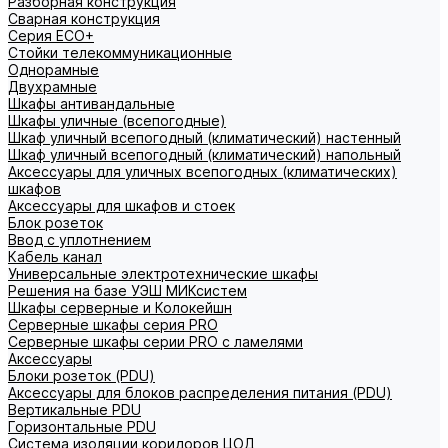
Разборная конструкция
Сварная конструкция
Серия ECO+
Стойки телекоммуникационные
Однорамные
Двухрамные
Шкафы антивандальные
Шкафы уличные (всепогодные)
Шкаф уличный всепогодный (климатический) настенный
Шкаф уличный всепогодный (климатический) напольный
Аксессуары для уличных всепогодных (климатических)
шкафов
Аксессуары для шкафов и стоек
Блок розеток
Ввод с уплотнением
Кабель канал
Универсальные электротехнические шкафы
Решения на базе УЭШ МИКсистем
Шкафы серверные и Колокейшн
Серверные шкафы серия PRO
Серверные шкафы серии PRO с ламелями
Аксессуары
Блоки розеток (PDU)
Аксессуары для блоков распределения питания (PDU)
Вертикальные PDU
Горизонтальные PDU
Система изоляции коридоров ЦОД