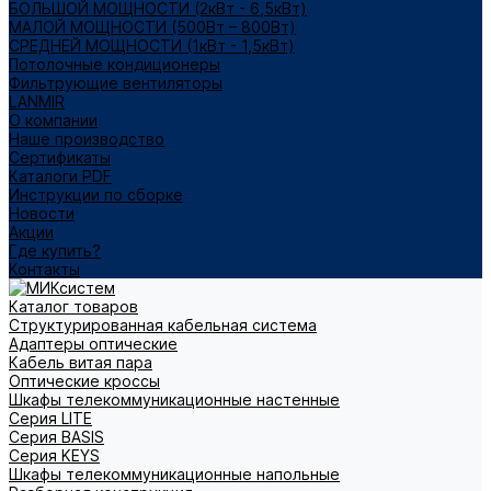
БОЛЬШОЙ МОЩНОСТИ (2кВт - 6,5кВт)
МАЛОЙ МОЩНОСТИ (500Вт – 800Вт)
СРЕДНЕЙ МОЩНОСТИ (1кВт - 1,5кВт)
Потолочные кондиционеры
Фильтрующие вентиляторы
LANMIR
О компании
Наше производство
Сертификаты
Каталоги PDF
Инструкции по сборке
Новости
Акции
Где купить?
Контакты
Каталог товаров
Структурированная кабельная система
Адаптеры оптические
Кабель витая пара
Оптические кроссы
Шкафы телекоммуникационные настенные
Cерия LITE
Cерия BASIS
Cерия KEYS
Шкафы телекоммуникационные напольные