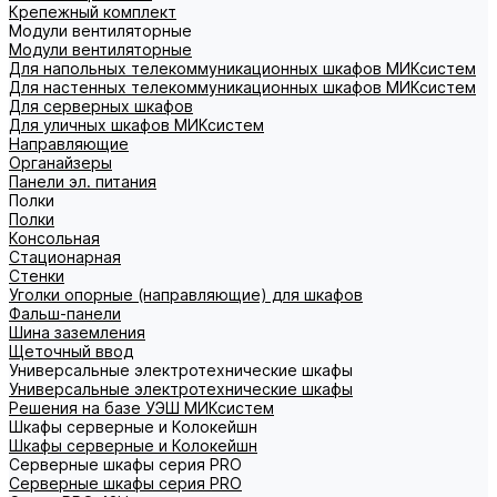
Крепежный комплект
Модули вентиляторные
Модули вентиляторные
Для напольных телекоммуникационных шкафов МИКсистем
Для настенных телекоммуникационных шкафов МИКсистем
Для серверных шкафов
Для уличных шкафов МИКсистем
Направляющие
Органайзеры
Панели эл. питания
Полки
Полки
Консольная
Стационарная
Стенки
Уголки опорные (направляющие) для шкафов
Фальш-панели
Шина заземления
Щеточный ввод
Универсальные электротехнические шкафы
Универсальные электротехнические шкафы
Решения на базе УЭШ МИКсистем
Шкафы серверные и Колокейшн
Шкафы серверные и Колокейшн
Серверные шкафы серия PRO
Серверные шкафы серия PRO