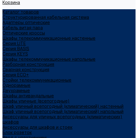
Корзина
Каталог товаров
Структурированная кабельная система
Адаптеры оптические
Кабель витая пара
Оптические кроссы
Шкафы телекоммуникационные настенные
Cерия LITE
Cерия BASIS
Cерия KEYS
Шкафы телекоммуникационные напольные
Разборная конструкция
Сварная конструкция
Серия ECO+
Стойки телекоммуникационные
Однорамные
Двухрамные
Шкафы антивандальные
Шкафы уличные (всепогодные)
Шкаф уличный всепогодный (климатический) настенный
Шкаф уличный всепогодный (климатический) напольный
Аксессуары для уличных всепогодных (климатических)
шкафов
Аксессуары для шкафов и стоек
Блок розеток
Ввод с уплотнением