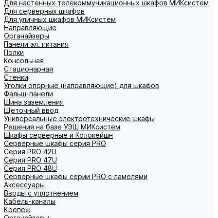
Для настенных телекоммуникационных шкафов МИКсистем
Для серверных шкафов
Для уличных шкафов МИКсистем
Направляющие
Органайзеры
Панели эл. питания
Полки
Консольная
Стационарная
Стенки
Уголки опорные (направляющие) для шкафов
Фальш-панели
Шина заземления
Щеточный ввод
Универсальные электротехнические шкафы
Решения на базе УЭШ МИКсистем
Шкафы серверные и Колокейшн
Серверные шкафы серия PRO
Серия PRO 42U
Серия PRO 47U
Серия PRO 48U
Серверные шкафы серии PRO с ламелями
Аксессуары
Вводы с уплотнением
Кабель-каналы
Крепеж
Органайзеры