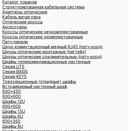
Каталог товаров
Структурированная кабельная система
Адаптеры оптические
Кабель витая пара
Оптические кроссы
Аксессуары
Кроссы оптические неукомплектованные
Кроссы оптические укомплектованные
Патч-панели
Шнур коммутационный медный RJ45 (патч-корд)
Шнуры оптические монтажные (пигтейл)
Шнуры оптические соединительные (патч-корд)
Шкафы телекоммуникационные настенные
Cерия LITE
Cерия BASIS
Cерия KEYS
Трехсекционные (откидные) шкафы
Встраиваемый настенный шкаф
600x450
600x600
Шкафы 12U
600x600
Шкафы 15U
Шкафы 6U
600x350
Шкафы 9U