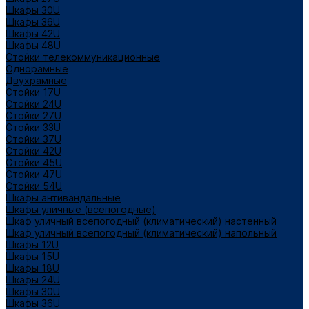
Шкафы 30U
Шкафы 36U
Шкафы 42U
Шкафы 48U
Стойки телекоммуникационные
Однорамные
Двухрамные
Стойки 17U
Стойки 24U
Стойки 27U
Стойки 33U
Стойки 37U
Стойки 42U
Стойки 45U
Стойки 47U
Стойки 54U
Шкафы антивандальные
Шкафы уличные (всепогодные)
Шкаф уличный всепогодный (климатический) настенный
Шкаф уличный всепогодный (климатический) напольный
Шкафы 12U
Шкафы 15U
Шкафы 18U
Шкафы 24U
Шкафы 30U
Шкафы 36U