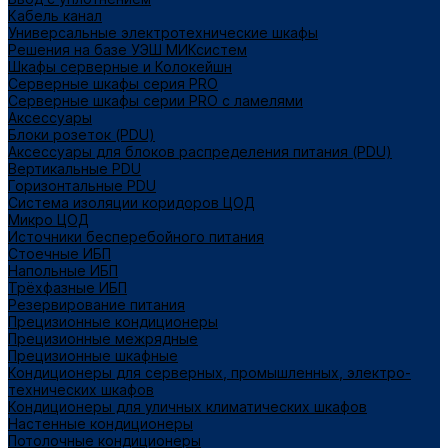
Кабель канал
Универсальные электротехнические шкафы
Решения на базе УЭШ МИКсистем
Шкафы серверные и Колокейшн
Серверные шкафы серия PRO
Серверные шкафы серии PRO с ламелями
Аксессуары
Блоки розеток (PDU)
Аксессуары для блоков распределения питания (PDU)
Вертикальные PDU
Горизонтальные PDU
Система изоляции коридоров ЦОД
Микро ЦОД
Источники бесперебойного питания
Стоечные ИБП
Напольные ИБП
Трёхфазные ИБП
Резервирование питания
Прецизионные кондиционеры
Прецизионные межрядные
Прецизионные шкафные
Кондиционеры для серверных, промышленных, электро-
технических шкафов
Кондиционеры для уличных климатических шкафов
Настенные кондиционеры
Потолочные кондиционеры