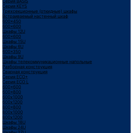
Cерия BASIS
Cерия KEYS
Трехсекционные (откидные) шкафы
Встраиваемый настенный шкаф
600x450
600x600
Шкафы 12U
600x600
Шкафы 15U
Шкафы 6U
600x350
Шкафы 9U
Шкафы телекоммуникационные напольные
Разборная конструкция
Сварная конструкция
Серия ECO+
Серия ECO L
600x600
600x800
600х1000
600х1200
800x800
800х1000
800х1200
Шкафы 18U
Шкафы 24U
Шкафы 27U