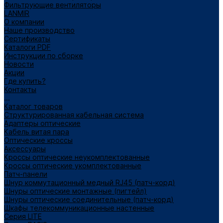
Фильтрующие вентиляторы
LANMIR
О компании
Наше производство
Сертификаты
Каталоги PDF
Инструкции по сборке
Новости
Акции
Где купить?
Контакты
...
Каталог товаров
Структурированная кабельная система
Адаптеры оптические
Кабель витая пара
Оптические кроссы
Аксессуары
Кроссы оптические неукомплектованные
Кроссы оптические укомплектованные
Патч-панели
Шнур коммутационный медный RJ45 (патч-корд)
Шнуры оптические монтажные (пигтейл)
Шнуры оптические соединительные (патч-корд)
Шкафы телекоммуникационные настенные
Cерия LITE