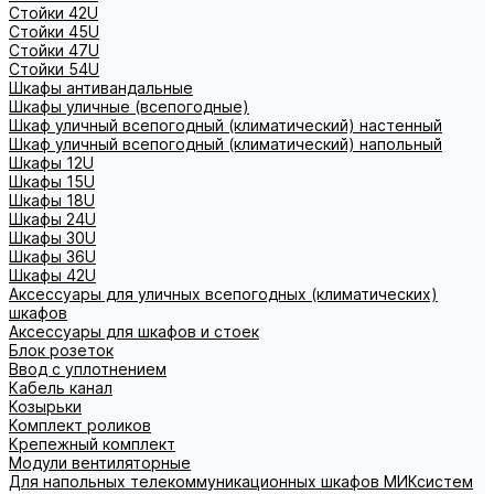
Стойки 42U
Стойки 45U
Стойки 47U
Стойки 54U
Шкафы антивандальные
Шкафы уличные (всепогодные)
Шкаф уличный всепогодный (климатический) настенный
Шкаф уличный всепогодный (климатический) напольный
Шкафы 12U
Шкафы 15U
Шкафы 18U
Шкафы 24U
Шкафы 30U
Шкафы 36U
Шкафы 42U
Аксессуары для уличных всепогодных (климатических)
шкафов
Аксессуары для шкафов и стоек
Блок розеток
Ввод с уплотнением
Кабель канал
Козырьки
Комплект роликов
Крепежный комплект
Модули вентиляторные
Для напольных телекоммуникационных шкафов МИКсистем