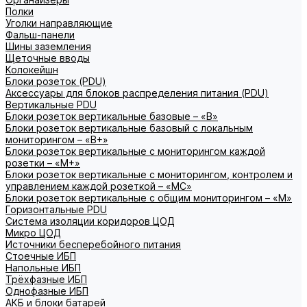
Полки
Уголки направляющие
Фальш-панели
Шины заземления
Щеточные вводы
Колокейшн
Блоки розеток (PDU)
Аксессуары для блоков распределения питания (PDU)
Вертикальные PDU
Блоки розеток вертикальные базовые – «В»
Блоки розеток вертикальные базовый с локальным
мониторингом – «В+»
Блоки розеток вертикальные с мониторингом каждой
розетки – «М+»
Блоки розеток вертикальные с мониторингом, контролем и
управлением каждой розеткой – «МС»
Блоки розеток вертикальные с общим мониторингом – «М»
Горизонтальные PDU
Система изоляции коридоров ЦОД
Микро ЦОД
Источники бесперебойного питания
Стоечные ИБП
Напольные ИБП
Трёхфазные ИБП
Однофазные ИБП
АКБ и блоки батарей