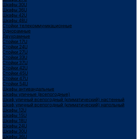
Шкафы 30U
Шкафы 36U
Шкафы 42U
Шкафы 48U
Стойки телекоммуникационные
Однорамные
Двухрамные
Стойки 17U
Стойки 24U
Стойки 27U
Стойки 33U
Стойки 37U
Стойки 42U
Стойки 45U
Стойки 47U
Стойки 54U
Шкафы антивандальные
Шкафы уличные (всепогодные)
Шкаф уличный всепогодный (климатический) настенный
Шкаф уличный всепогодный (климатический) напольный
Шкафы 12U
Шкафы 15U
Шкафы 18U
Шкафы 24U
Шкафы 30U
Шкафы 36U