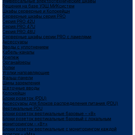
Универсальные электротехнические шкафы
Решения на базе УЭШ МИКсистем
Шкафы серверные и Колокейшн
Серверные шкафы серия PRO
Серия PRO 42U
Серия PRO 47U
Серия PRO 48U
Серверные шкафы серии PRO с ламелями
Аксессуары
Вводы с уплотнением
Кабель-каналы
Крепеж
Органайзеры
Полки
Уголки направляющие
Фальш-панели
Шины заземления
Щеточные вводы
Колокейшн
Блоки розеток (PDU)
Аксессуары для блоков распределения питания (PDU)
Вертикальные PDU
Блоки розеток вертикальные базовые – «В»
Блоки розеток вертикальные базовый с локальным
мониторингом – «В+»
Блоки розеток вертикальные с мониторингом каждой
розетки – «М+»