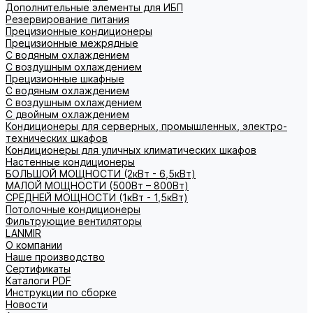
Дополнительные элементы для ИБП
Резервирование питания
Прецизионные кондиционеры
Прецизионные межрядные
С водяным охлаждением
С воздушным охлаждением
Прецизионные шкафные
С водяным охлаждением
С воздушным охлаждением
С двойным охлаждением
Кондиционеры для серверных, промышленных, электро-
технических шкафов
Кондиционеры для уличных климатических шкафов
Настенные кондиционеры
БОЛЬШОЙ МОЩНОСТИ (2кВт - 6,5кВт)
МАЛОЙ МОЩНОСТИ (500Вт – 800Вт)
СРЕДНЕЙ МОЩНОСТИ (1кВт - 1,5кВт)
Потолочные кондиционеры
Фильтрующие вентиляторы
LANMIR
О компании
Наше производство
Сертификаты
Каталоги PDF
Инструкции по сборке
Новости