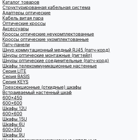
Каталог товаров
Структурированная кабельная система
Адаптеры оптические
Кабель витая пара
Оптические кроссы
Аксессуары
Кроссы оптические неукомплектованные
Кроссы оптические укомплектованные
Патч-панели
Шнур коммутационный медный RJ45 (патч-корд)
Шнуры оптические монтажные (пигтейл)
Шнуры оптические соединительные (патч-корд)
Шкафы телекоммуникационные настенные
Cерия LITE
Cерия BASIS
Cерия KEYS
Трехсекционные (откидные) шкафы
Встраиваемый настенный шкаф
600x450
600x600
Шкафы 12U
600x600
Шкафы 15U
Шкафы 6U
600x350
Шкафы 9U