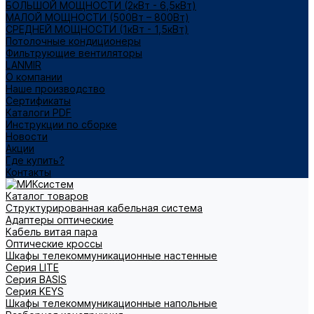
БОЛЬШОЙ МОЩНОСТИ (2кВт - 6,5кВт)
МАЛОЙ МОЩНОСТИ (500Вт – 800Вт)
СРЕДНЕЙ МОЩНОСТИ (1кВт - 1,5кВт)
Потолочные кондиционеры
Фильтрующие вентиляторы
LANMIR
О компании
Наше производство
Сертификаты
Каталоги PDF
Инструкции по сборке
Новости
Акции
Где купить?
Контакты
Каталог товаров
Структурированная кабельная система
Адаптеры оптические
Кабель витая пара
Оптические кроссы
Шкафы телекоммуникационные настенные
Cерия LITE
Cерия BASIS
Cерия KEYS
Шкафы телекоммуникационные напольные