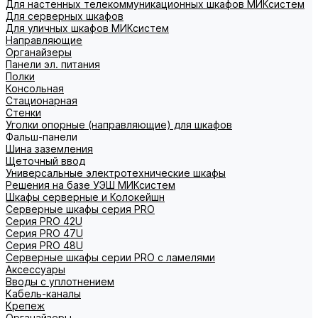
Для настенных телекоммуникационных шкафов МИКсистем
Для серверных шкафов
Для уличных шкафов МИКсистем
Направляющие
Органайзеры
Панели эл. питания
Полки
Консольная
Стационарная
Стенки
Уголки опорные (направляющие) для шкафов
Фальш-панели
Шина заземления
Щеточный ввод
Универсальные электротехнические шкафы
Решения на базе УЭШ МИКсистем
Шкафы серверные и Колокейшн
Серверные шкафы серия PRO
Серия PRO 42U
Серия PRO 47U
Серия PRO 48U
Серверные шкафы серии PRO с ламелями
Аксессуары
Вводы с уплотнением
Кабель-каналы
Крепеж
Органайзеры