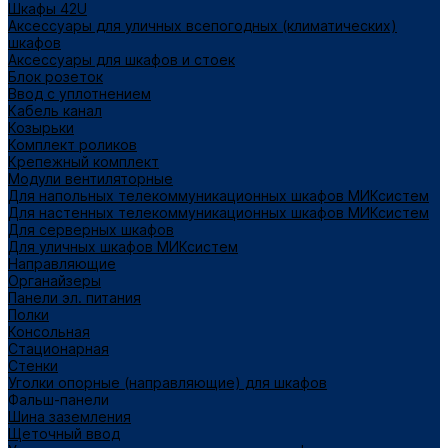
Шкафы 42U
Аксессуары для уличных всепогодных (климатических)
шкафов
Аксессуары для шкафов и стоек
Блок розеток
Ввод с уплотнением
Кабель канал
Козырьки
Комплект роликов
Крепежный комплект
Модули вентиляторные
Для напольных телекоммуникационных шкафов МИКсистем
Для настенных телекоммуникационных шкафов МИКсистем
Для серверных шкафов
Для уличных шкафов МИКсистем
Направляющие
Органайзеры
Панели эл. питания
Полки
Консольная
Стационарная
Стенки
Уголки опорные (направляющие) для шкафов
Фальш-панели
Шина заземления
Щеточный ввод