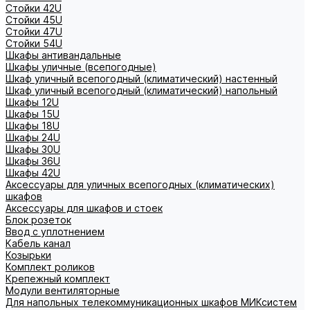
Стойки 42U
Стойки 45U
Стойки 47U
Стойки 54U
Шкафы антивандальные
Шкафы уличные (всепогодные)
Шкаф уличный всепогодный (климатический) настенный
Шкаф уличный всепогодный (климатический) напольный
Шкафы 12U
Шкафы 15U
Шкафы 18U
Шкафы 24U
Шкафы 30U
Шкафы 36U
Шкафы 42U
Аксессуары для уличных всепогодных (климатических)
шкафов
Аксессуары для шкафов и стоек
Блок розеток
Ввод с уплотнением
Кабель канал
Козырьки
Комплект роликов
Крепежный комплект
Модули вентиляторные
Для напольных телекоммуникационных шкафов МИКсистем