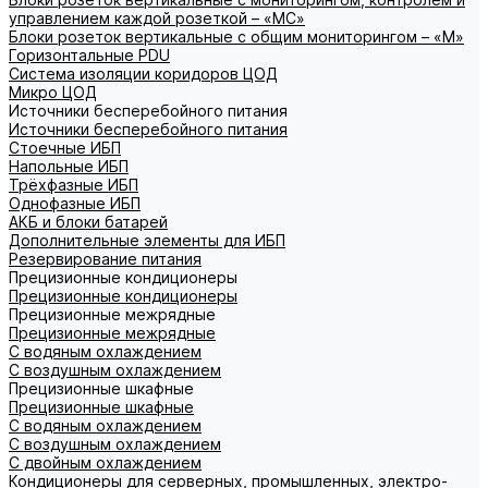
управлением каждой розеткой – «МС»
Блоки розеток вертикальные с общим мониторингом – «М»
Горизонтальные PDU
Система изоляции коридоров ЦОД
Микро ЦОД
Источники бесперебойного питания
Источники бесперебойного питания
Стоечные ИБП
Напольные ИБП
Трёхфазные ИБП
Однофазные ИБП
АКБ и блоки батарей
Дополнительные элементы для ИБП
Резервирование питания
Прецизионные кондиционеры
Прецизионные кондиционеры
Прецизионные межрядные
Прецизионные межрядные
С водяным охлаждением
С воздушным охлаждением
Прецизионные шкафные
Прецизионные шкафные
С водяным охлаждением
С воздушным охлаждением
С двойным охлаждением
Кондиционеры для серверных, промышленных, электро-