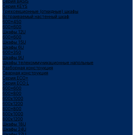
Cерия BASIS
Cерия KEYS
Трехсекционные (откидные) шкафы
Встраиваемый настенный шкаф
600x450
600x600
Шкафы 12U
600x600
Шкафы 15U
Шкафы 6U
600x350
Шкафы 9U
Шкафы телекоммуникационные напольные
Разборная конструкция
Сварная конструкция
Серия ECO+
Серия ECO L
600x600
600x800
600х1000
600х1200
800x800
800х1000
800х1200
Шкафы 18U
Шкафы 24U
Шкафы 27U