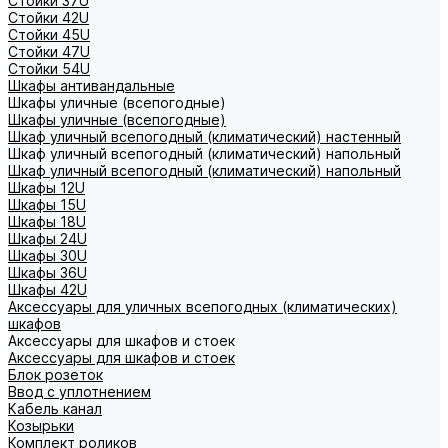
Стойки 37U
Стойки 42U
Стойки 45U
Стойки 47U
Стойки 54U
Шкафы антивандальные
Шкафы уличные (всепогодные)
Шкафы уличные (всепогодные)
Шкаф уличный всепогодный (климатический) настенный
Шкаф уличный всепогодный (климатический) напольный
Шкаф уличный всепогодный (климатический) напольный
Шкафы 12U
Шкафы 15U
Шкафы 18U
Шкафы 24U
Шкафы 30U
Шкафы 36U
Шкафы 42U
Аксессуары для уличных всепогодных (климатических)
шкафов
Аксессуары для шкафов и стоек
Аксессуары для шкафов и стоек
Блок розеток
Ввод с уплотнением
Кабель канал
Козырьки
Комплект роликов