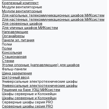
Крепежный комплект
Модули вентиляторные
Модули вентиляторные
Для напольных телекоммуникационных шкафов МИКсистем
Для настенных телекоммуникационных шкафов МИКсистем
Для серверных шкафов
Для уличных шкафов МИКсистем
Направляющие
Органайзеры
Панели эл. питания
Полки
Полки
Консольная
Стационарная
Стенки
Уголки опорные (направляющие) для шкафов
Фальш-панели
Шина заземления
Щеточный ввод
Универсальные электротехнические шкафы
Универсальные электротехнические шкафы
Решения на базе УЭШ МИКсистем
Шкафы серверные и Колокейшн
Шкафы серверные и Колокейшн
Серверные шкафы серия PRO
Серверные шкафы серия PRO