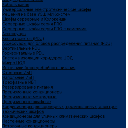
Кабель канал
Универсальные электротехнические шкафы
Решения на базе УЭШ МИКсистем
Шкафы серверные и Колокейшн
Серверные шкафы серия PRO
Серверные шкафы серии PRO с ламелями
Аксессуары
Блоки розеток (PDU)
Аксессуары для блоков распределения питания (PDU)
Вертикальные PDU
Горизонтальные PDU
Система изоляции коридоров ЦОД
Микро ЦОД
Источники бесперебойного питания
Стоечные ИБП
Напольные ИБП
Трёхфазные ИБП
Резервирование питания
Прецизионные кондиционеры
Прецизионные межрядные
Прецизионные шкафные
Кондиционеры для серверных, промышленных, электро-
технических шкафов
Кондиционеры для уличных климатических шкафов
Настенные кондиционеры
Потолочные кондиционеры