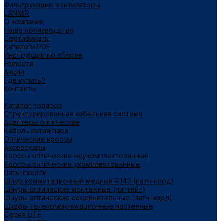
Фильтрующие вентиляторы
LANMIR
О компании
Наше производство
Сертификаты
Каталоги PDF
Инструкции по сборке
Новости
Акции
Где купить?
Контакты
...
Каталог товаров
Структурированная кабельная система
Адаптеры оптические
Кабель витая пара
Оптические кроссы
Аксессуары
Кроссы оптические неукомплектованные
Кроссы оптические укомплектованные
Патч-панели
Шнур коммутационный медный RJ45 (патч-корд)
Шнуры оптические монтажные (пигтейл)
Шнуры оптические соединительные (патч-корд)
Шкафы телекоммуникационные настенные
Cерия LITE