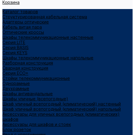
Корзина
Каталог товаров
Структурированная кабельная система
Адаптеры оптические
Кабель витая пара
Оптические кроссы
Шкафы телекоммуникационные настенные
Cерия LITE
Cерия BASIS
Cерия KEYS
Шкафы телекоммуникационные напольные
Разборная конструкция
Сварная конструкция
Серия ECO+
Стойки телекоммуникационные
Однорамные
Двухрамные
Шкафы антивандальные
Шкафы уличные (всепогодные)
Шкаф уличный всепогодный (климатический) настенный
Шкаф уличный всепогодный (климатический) напольный
Аксессуары для уличных всепогодных (климатических)
шкафов
Аксессуары для шкафов и стоек
Блок розеток
Ввод с уплотнением