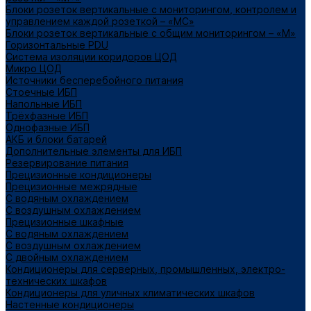
Блоки розеток вертикальные с мониторингом, контролем и
управлением каждой розеткой – «МС»
Блоки розеток вертикальные с общим мониторингом – «М»
Горизонтальные PDU
Система изоляции коридоров ЦОД
Микро ЦОД
Источники бесперебойного питания
Стоечные ИБП
Напольные ИБП
Трёхфазные ИБП
Однофазные ИБП
АКБ и блоки батарей
Дополнительные элементы для ИБП
Резервирование питания
Прецизионные кондиционеры
Прецизионные межрядные
С водяным охлаждением
С воздушным охлаждением
Прецизионные шкафные
С водяным охлаждением
С воздушным охлаждением
С двойным охлаждением
Кондиционеры для серверных, промышленных, электро-
технических шкафов
Кондиционеры для уличных климатических шкафов
Настенные кондиционеры