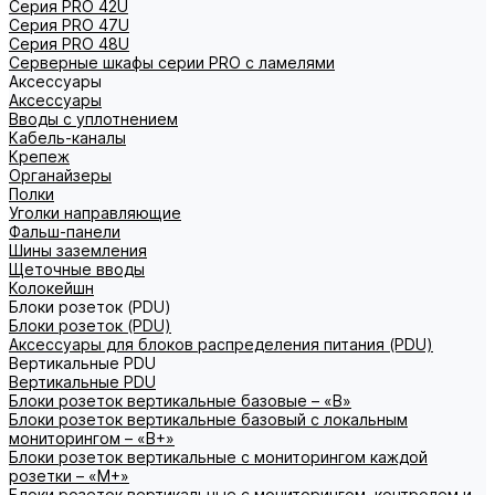
Серия PRO 42U
Серия PRO 47U
Серия PRO 48U
Серверные шкафы серии PRO с ламелями
Аксессуары
Аксессуары
Вводы с уплотнением
Кабель-каналы
Крепеж
Органайзеры
Полки
Уголки направляющие
Фальш-панели
Шины заземления
Щеточные вводы
Колокейшн
Блоки розеток (PDU)
Блоки розеток (PDU)
Аксессуары для блоков распределения питания (PDU)
Вертикальные PDU
Вертикальные PDU
Блоки розеток вертикальные базовые – «В»
Блоки розеток вертикальные базовый с локальным
мониторингом – «В+»
Блоки розеток вертикальные с мониторингом каждой
розетки – «М+»
Блоки розеток вертикальные с мониторингом, контролем и