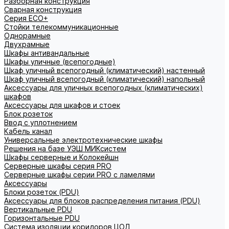
Разборная конструкция
Сварная конструкция
Серия ECO+
Стойки телекоммуникационные
Однорамные
Двухрамные
Шкафы антивандальные
Шкафы уличные (всепогодные)
Шкаф уличный всепогодный (климатический) настенный
Шкаф уличный всепогодный (климатический) напольный
Аксессуары для уличных всепогодных (климатических)
шкафов
Аксессуары для шкафов и стоек
Блок розеток
Ввод с уплотнением
Кабель канал
Универсальные электротехнические шкафы
Решения на базе УЭШ МИКсистем
Шкафы серверные и Колокейшн
Серверные шкафы серия PRO
Серверные шкафы серии PRO с ламелями
Аксессуары
Блоки розеток (PDU)
Аксессуары для блоков распределения питания (PDU)
Вертикальные PDU
Горизонтальные PDU
Система изоляции коридоров ЦОД