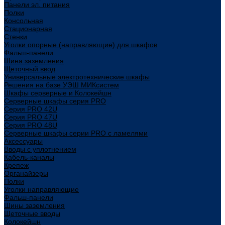
Панели эл. питания
Полки
Консольная
Стационарная
Стенки
Уголки опорные (направляющие) для шкафов
Фальш-панели
Шина заземления
Щеточный ввод
Универсальные электротехнические шкафы
Решения на базе УЭШ МИКсистем
Шкафы серверные и Колокейшн
Серверные шкафы серия PRO
Серия PRO 42U
Серия PRO 47U
Серия PRO 48U
Серверные шкафы серии PRO с ламелями
Аксессуары
Вводы с уплотнением
Кабель-каналы
Крепеж
Органайзеры
Полки
Уголки направляющие
Фальш-панели
Шины заземления
Щеточные вводы
Колокейшн