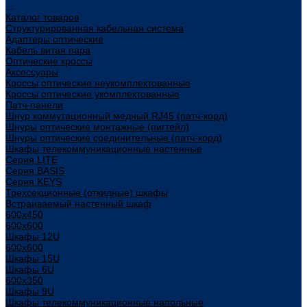
...
Каталог товаров
Структурированная кабельная система
Адаптеры оптические
Кабель витая пара
Оптические кроссы
Аксессуары
Кроссы оптические неукомплектованные
Кроссы оптические укомплектованные
Патч-панели
Шнур коммутационный медный RJ45 (патч-корд)
Шнуры оптические монтажные (пигтейл)
Шнуры оптические соединительные (патч-корд)
Шкафы телекоммуникационные настенные
Cерия LITE
Cерия BASIS
Cерия KEYS
Трехсекционные (откидные) шкафы
Встраиваемый настенный шкаф
600x450
600x600
Шкафы 12U
600x600
Шкафы 15U
Шкафы 6U
600x350
Шкафы 9U
Шкафы телекоммуникационные напольные