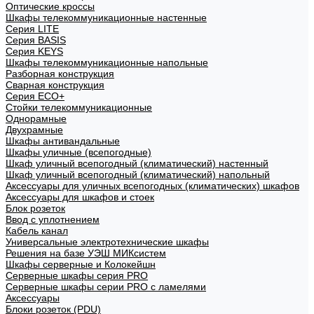
Оптические кроссы
Шкафы телекоммуникационные настенные
Cерия LITE
Cерия BASIS
Cерия KEYS
Шкафы телекоммуникационные напольные
Разборная конструкция
Сварная конструкция
Серия ECO+
Стойки телекоммуникационные
Однорамные
Двухрамные
Шкафы антивандальные
Шкафы уличные (всепогодные)
Шкаф уличный всепогодный (климатический) настенный
Шкаф уличный всепогодный (климатический) напольный
Аксессуары для уличных всепогодных (климатических) шкафов
Аксессуары для шкафов и стоек
Блок розеток
Ввод с уплотнением
Кабель канал
Универсальные электротехнические шкафы
Решения на базе УЭШ МИКсистем
Шкафы серверные и Колокейшн
Серверные шкафы серия PRO
Серверные шкафы серии PRO с ламелями
Аксессуары
Блоки розеток (PDU)