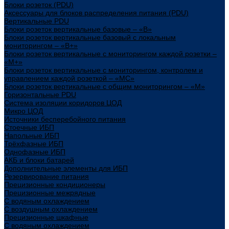
Блоки розеток (PDU)
Аксессуары для блоков распределения питания (PDU)
Вертикальные PDU
Блоки розеток вертикальные базовые – «В»
Блоки розеток вертикальные базовый с локальным
мониторингом – «В+»
Блоки розеток вертикальные с мониторингом каждой розетки –
«М+»
Блоки розеток вертикальные с мониторингом, контролем и
управлением каждой розеткой – «МС»
Блоки розеток вертикальные с общим мониторингом – «М»
Горизонтальные PDU
Система изоляции коридоров ЦОД
Микро ЦОД
Источники бесперебойного питания
Стоечные ИБП
Напольные ИБП
Трёхфазные ИБП
Однофазные ИБП
АКБ и блоки батарей
Дополнительные элементы для ИБП
Резервирование питания
Прецизионные кондиционеры
Прецизионные межрядные
С водяным охлаждением
С воздушным охлаждением
Прецизионные шкафные
С водяным охлаждением