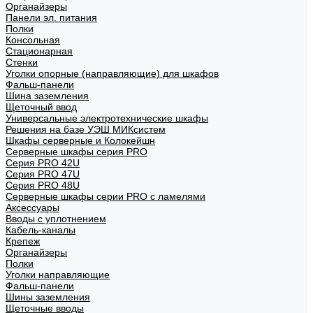
Органайзеры
Панели эл. питания
Полки
Консольная
Стационарная
Стенки
Уголки опорные (направляющие) для шкафов
Фальш-панели
Шина заземления
Щеточный ввод
Универсальные электротехнические шкафы
Решения на базе УЭШ МИКсистем
Шкафы серверные и Колокейшн
Серверные шкафы серия PRO
Серия PRO 42U
Серия PRO 47U
Серия PRO 48U
Серверные шкафы серии PRO с ламелями
Аксессуары
Вводы с уплотнением
Кабель-каналы
Крепеж
Органайзеры
Полки
Уголки направляющие
Фальш-панели
Шины заземления
Щеточные вводы