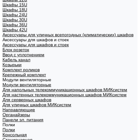
Шкафы 15U
Шкафы 18U
Шкафы 24U
Шкафы 30U
Шкафы 36U
Шкафы 42U
Аксессуары для уличных всепогодных (климатических) шкафов
Аксессуары для шкафов и стоек
Аксессуары для шкафов и стоек
Блок розеток
Ввод с уплотнением
Кабель канал
Козырьки
Комплект роликов
Крепежный комплект
Модули вентиляторные
Модули вентиляторные
Для напольных телекоммуникационных шкафов МИКсистем
Для настенных телекоммуникационных шкафов МИКсистем
Для серверных шкафов
Для уличных шкафов МИКсистем
Направляющие
Органайзеры
Панели эл. питания
Полки
Полки
Консольная
Стационарная