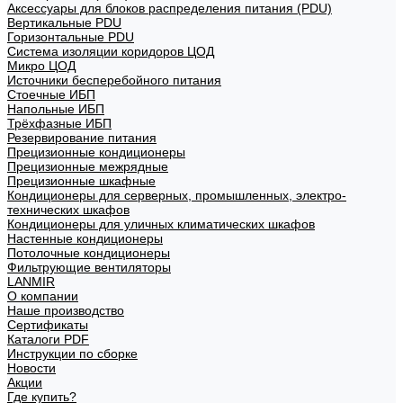
Аксессуары для блоков распределения питания (PDU)
Вертикальные PDU
Горизонтальные PDU
Система изоляции коридоров ЦОД
Микро ЦОД
Источники бесперебойного питания
Стоечные ИБП
Напольные ИБП
Трёхфазные ИБП
Резервирование питания
Прецизионные кондиционеры
Прецизионные межрядные
Прецизионные шкафные
Кондиционеры для серверных, промышленных, электро-
технических шкафов
Кондиционеры для уличных климатических шкафов
Настенные кондиционеры
Потолочные кондиционеры
Фильтрующие вентиляторы
LANMIR
О компании
Наше производство
Сертификаты
Каталоги PDF
Инструкции по сборке
Новости
Акции
Где купить?