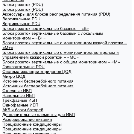
Блоки розеток (PDU)
Блоки розеток (PDU)
Аксессуары для блоков распределения питания (PDU)
Вертикальные PDU
Вертикальные PDU
Блоки розеток вертикальные базовые – «В»
Блоки розеток вертикальные базовый с локальным
мониторингом – «В+»
Блоки розеток вертикальные с мониторингом каждой розетки –
«М+»
Блоки розеток вертикальные с мониторингом, контролем и
управлением каждой розеткой – «МС»
Блоки розеток вертикальные с общим мониторингом – «М»
Горизонтальные PDU
Система изоляции коридоров ЦОД
Микро ЦОД
Источники бесперебойного питания
Источники бесперебойного питания
Стоечные ИБП
Напольные ИБП
Трёхфазные ИБП
Однофазные ИБП
АКБ и блоки батарей
Дополнительные элементы для ИБП
Резервирование питания
Прецизионные кондиционеры
Прецизионные кондиционеры
Прецизионные межрядные