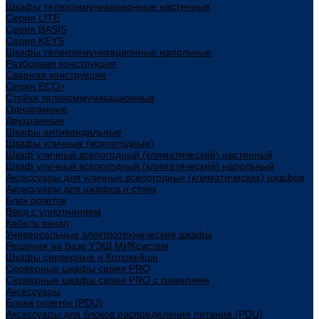
Шкафы телекоммуникационные настенные
Cерия LITE
Cерия BASIS
Cерия KEYS
Шкафы телекоммуникационные напольные
Разборная конструкция
Сварная конструкция
Серия ECO+
Стойки телекоммуникационные
Однорамные
Двухрамные
Шкафы антивандальные
Шкафы уличные (всепогодные)
Шкаф уличный всепогодный (климатический) настенный
Шкаф уличный всепогодный (климатический) напольный
Аксессуары для уличных всепогодных (климатических) шкафов
Аксессуары для шкафов и стоек
Блок розеток
Ввод с уплотнением
Кабель канал
Универсальные электротехнические шкафы
Решения на базе УЭШ МИКсистем
Шкафы серверные и Колокейшн
Серверные шкафы серия PRO
Серверные шкафы серии PRO с ламелями
Аксессуары
Блоки розеток (PDU)
Аксессуары для блоков распределения питания (PDU)