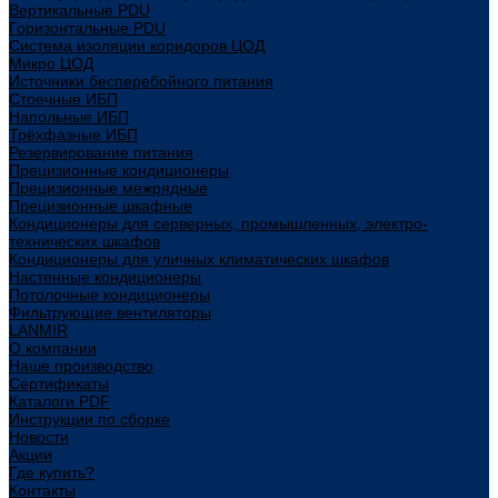
Вертикальные PDU
Горизонтальные PDU
Система изоляции коридоров ЦОД
Микро ЦОД
Источники бесперебойного питания
Стоечные ИБП
Напольные ИБП
Трёхфазные ИБП
Резервирование питания
Прецизионные кондиционеры
Прецизионные межрядные
Прецизионные шкафные
Кондиционеры для серверных, промышленных, электро-
технических шкафов
Кондиционеры для уличных климатических шкафов
Настенные кондиционеры
Потолочные кондиционеры
Фильтрующие вентиляторы
LANMIR
О компании
Наше производство
Сертификаты
Каталоги PDF
Инструкции по сборке
Новости
Акции
Где купить?
Контакты