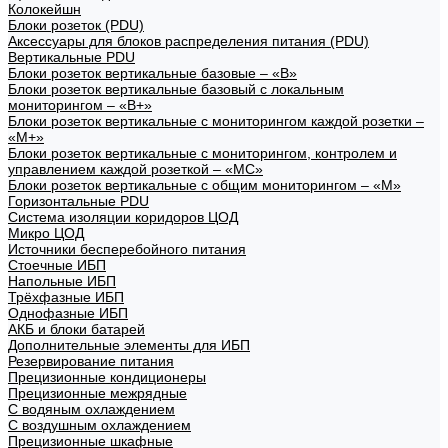
Колокейшн
Блоки розеток (PDU)
Аксессуары для блоков распределения питания (PDU)
Вертикальные PDU
Блоки розеток вертикальные базовые – «В»
Блоки розеток вертикальные базовый с локальным
мониторингом – «В+»
Блоки розеток вертикальные с мониторингом каждой розетки –
«М+»
Блоки розеток вертикальные с мониторингом, контролем и
управлением каждой розеткой – «МС»
Блоки розеток вертикальные с общим мониторингом – «М»
Горизонтальные PDU
Система изоляции коридоров ЦОД
Микро ЦОД
Источники бесперебойного питания
Стоечные ИБП
Напольные ИБП
Трёхфазные ИБП
Однофазные ИБП
АКБ и блоки батарей
Дополнительные элементы для ИБП
Резервирование питания
Прецизионные кондиционеры
Прецизионные межрядные
С водяным охлаждением
С воздушным охлаждением
Прецизионные шкафные