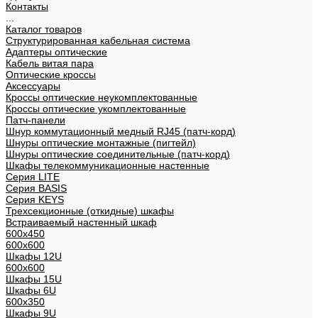
Контакты
...
Каталог товаров
Структурированная кабельная система
Адаптеры оптические
Кабель витая пара
Оптические кроссы
Аксессуары
Кроссы оптические неукомплектованные
Кроссы оптические укомплектованные
Патч-панели
Шнур коммутационный медный RJ45 (патч-корд)
Шнуры оптические монтажные (пигтейл)
Шнуры оптические соединительные (патч-корд)
Шкафы телекоммуникационные настенные
Cерия LITE
Cерия BASIS
Cерия KEYS
Трехсекционные (откидные) шкафы
Встраиваемый настенный шкаф
600x450
600x600
Шкафы 12U
600x600
Шкафы 15U
Шкафы 6U
600x350
Шкафы 9U