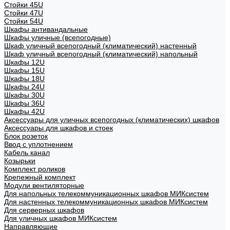
Стойки 45U
Стойки 47U
Стойки 54U
Шкафы антивандальные
Шкафы уличные (всепогодные)
Шкаф уличный всепогодный (климатический) настенный
Шкаф уличный всепогодный (климатический) напольный
Шкафы 12U
Шкафы 15U
Шкафы 18U
Шкафы 24U
Шкафы 30U
Шкафы 36U
Шкафы 42U
Аксессуары для уличных всепогодных (климатических) шкафов
Аксессуары для шкафов и стоек
Блок розеток
Ввод с уплотнением
Кабель канал
Козырьки
Комплект роликов
Крепежный комплект
Модули вентиляторные
Для напольных телекоммуникационных шкафов МИКсистем
Для настенных телекоммуникационных шкафов МИКсистем
Для серверных шкафов
Для уличных шкафов МИКсистем
Направляющие