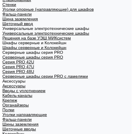
Стенки
Уголки опорные (направляющие) для шкафов
Фальш-панели
Шина заземления
Щеточный ввод
Универсальные электротехнические шкафы
Универсальные электротехнические шкафы
Решения на базе УЭШ МИКсистем
Шкафы серверные и Колокейшн
Шкафы серверные и Колокейшн
Серверные шкафы серия PRO
Серверные шкафы серия PRO
Серия PRO 42U
Серия PRO 47U
Серия PRO 48U
Серверные шкафы серии PRO с ламелями
Аксессуары
Аксессуары
Вводы с уплотнением
Кабель-каналы
Крепеж
Органайзеры
Полки
Уголки направляющие
Фальш-панели
Шины заземления
Щеточные вводы
Колокейшн