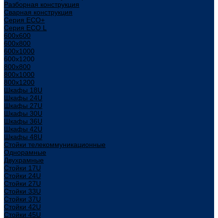
Разборная конструкция
Сварная конструкция
Серия ECO+
Серия ECO L
600x600
600x800
600х1000
600х1200
800x800
800х1000
800х1200
Шкафы 18U
Шкафы 24U
Шкафы 27U
Шкафы 30U
Шкафы 36U
Шкафы 42U
Шкафы 48U
Стойки телекоммуникационные
Однорамные
Двухрамные
Стойки 17U
Стойки 24U
Стойки 27U
Стойки 33U
Стойки 37U
Стойки 42U
Стойки 45U