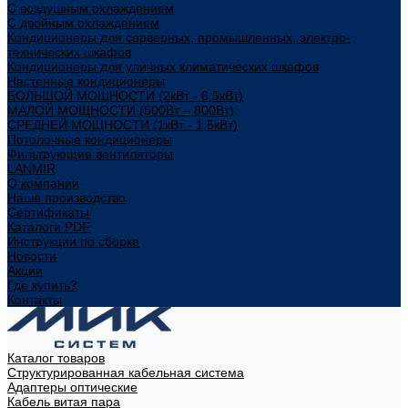
С воздушным охлаждением
С двойным охлаждением
Кондиционеры для серверных, промышленных, электро-
технических шкафов
Кондиционеры для уличных климатических шкафов
Настенные кондиционеры
БОЛЬШОЙ МОЩНОСТИ (2кВт - 6,5кВт)
МАЛОЙ МОЩНОСТИ (500Вт – 800Вт)
СРЕДНЕЙ МОЩНОСТИ (1кВт - 1,5кВт)
Потолочные кондиционеры
Фильтрующие вентиляторы
LANMIR
О компании
Наше производство
Сертификаты
Каталоги PDF
Инструкции по сборке
Новости
Акции
Где купить?
Контакты
Каталог товаров
Структурированная кабельная система
Адаптеры оптические
Кабель витая пара