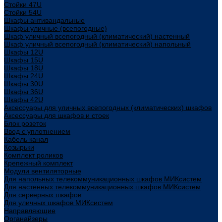
Стойки 47U
Стойки 54U
Шкафы антивандальные
Шкафы уличные (всепогодные)
Шкаф уличный всепогодный (климатический) настенный
Шкаф уличный всепогодный (климатический) напольный
Шкафы 12U
Шкафы 15U
Шкафы 18U
Шкафы 24U
Шкафы 30U
Шкафы 36U
Шкафы 42U
Аксессуары для уличных всепогодных (климатических) шкафов
Аксессуары для шкафов и стоек
Блок розеток
Ввод с уплотнением
Кабель канал
Козырьки
Комплект роликов
Крепежный комплект
Модули вентиляторные
Для напольных телекоммуникационных шкафов МИКсистем
Для настенных телекоммуникационных шкафов МИКсистем
Для серверных шкафов
Для уличных шкафов МИКсистем
Направляющие
Органайзеры