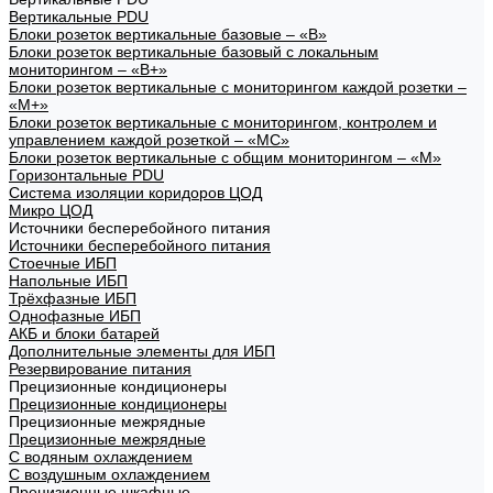
Вертикальные PDU
Блоки розеток вертикальные базовые – «В»
Блоки розеток вертикальные базовый с локальным
мониторингом – «В+»
Блоки розеток вертикальные с мониторингом каждой розетки –
«М+»
Блоки розеток вертикальные с мониторингом, контролем и
управлением каждой розеткой – «МС»
Блоки розеток вертикальные с общим мониторингом – «М»
Горизонтальные PDU
Система изоляции коридоров ЦОД
Микро ЦОД
Источники бесперебойного питания
Источники бесперебойного питания
Стоечные ИБП
Напольные ИБП
Трёхфазные ИБП
Однофазные ИБП
АКБ и блоки батарей
Дополнительные элементы для ИБП
Резервирование питания
Прецизионные кондиционеры
Прецизионные кондиционеры
Прецизионные межрядные
Прецизионные межрядные
С водяным охлаждением
С воздушным охлаждением
Прецизионные шкафные