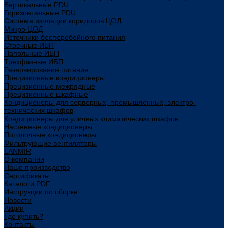
Вертикальные PDU
Горизонтальные PDU
Система изоляции коридоров ЦОД
Микро ЦОД
Источники бесперебойного питания
Стоечные ИБП
Напольные ИБП
Трёхфазные ИБП
Резервирование питания
Прецизионные кондиционеры
Прецизионные межрядные
Прецизионные шкафные
Кондиционеры для серверных, промышленных, электро-
технических шкафов
Кондиционеры для уличных климатических шкафов
Настенные кондиционеры
Потолочные кондиционеры
Фильтрующие вентиляторы
LANMIR
О компании
Наше производство
Сертификаты
Каталоги PDF
Инструкции по сборке
Новости
Акции
Где купить?
Контакты