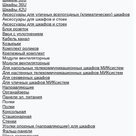
Шкафы 36U
Шкафы 42U
Аксессуары для уличных всепогодных (климатических) шкафов
Аксессуары для шкафов и стоек
Аксессуары для шкафов и стоек
Блок розеток
Ввод с уплотнением
Кабель канал
Козырьки
Комплект роликов
Крепежный комплект
Модули вентиляторные
Модули вентиляторные
Для напольных телекоммуникационных шкафов МИКсистем
Для настенных телекоммуникационных шкафов МИКсистем
Для серверных шкафов
Для уличных шкафов МИКсистем
Направляющие
Органайзеры
Панели эл. питания
Полки
Полки
Консольная
Стационарная
Стенки
Уголки опорные (направляющие) для шкафов
Фальш-панели
Шина заземления