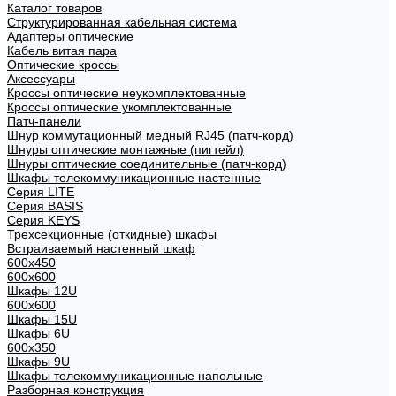
Каталог товаров
Структурированная кабельная система
Адаптеры оптические
Кабель витая пара
Оптические кроссы
Аксессуары
Кроссы оптические неукомплектованные
Кроссы оптические укомплектованные
Патч-панели
Шнур коммутационный медный RJ45 (патч-корд)
Шнуры оптические монтажные (пигтейл)
Шнуры оптические соединительные (патч-корд)
Шкафы телекоммуникационные настенные
Cерия LITE
Cерия BASIS
Cерия KEYS
Трехсекционные (откидные) шкафы
Встраиваемый настенный шкаф
600x450
600x600
Шкафы 12U
600x600
Шкафы 15U
Шкафы 6U
600x350
Шкафы 9U
Шкафы телекоммуникационные напольные
Разборная конструкция