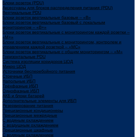
Блоки розеток (PDU)
Аксессуары для блоков распределения питания (PDU)
Вертикальные PDU
Блоки розеток вертикальные базовые – «В»
Блоки розеток вертикальные базовый с локальным
мониторингом – «В+»
Блоки розеток вертикальные с мониторингом каждой розетки –
«М+»
Блоки розеток вертикальные с мониторингом, контролем и
управлением каждой розеткой – «МС»
Блоки розеток вертикальные с общим мониторингом – «М»
Горизонтальные PDU
Система изоляции коридоров ЦОД
Микро ЦОД
Источники бесперебойного питания
Стоечные ИБП
Напольные ИБП
Трёхфазные ИБП
Однофазные ИБП
АКБ и блоки батарей
Дополнительные элементы для ИБП
Резервирование питания
Прецизионные кондиционеры
Прецизионные межрядные
С водяным охлаждением
С воздушным охлаждением
Прецизионные шкафные
С водяным охлаждением