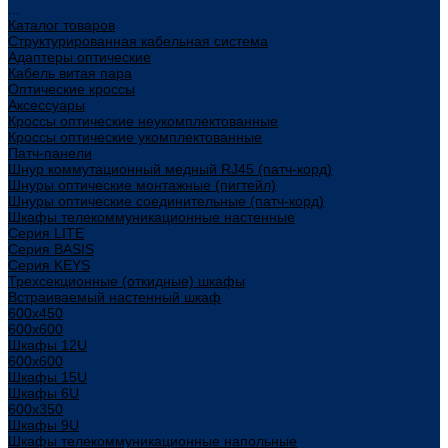
...
Каталог товаров
Структурированная кабельная система
Адаптеры оптические
Кабель витая пара
Оптические кроссы
Аксессуары
Кроссы оптические неукомплектованные
Кроссы оптические укомплектованные
Патч-панели
Шнур коммутационный медный RJ45 (патч-корд)
Шнуры оптические монтажные (пигтейл)
Шнуры оптические соединительные (патч-корд)
Шкафы телекоммуникационные настенные
Cерия LITE
Cерия BASIS
Cерия KEYS
Трехсекционные (откидные) шкафы
Встраиваемый настенный шкаф
600x450
600x600
Шкафы 12U
600x600
Шкафы 15U
Шкафы 6U
600x350
Шкафы 9U
Шкафы телекоммуникационные напольные