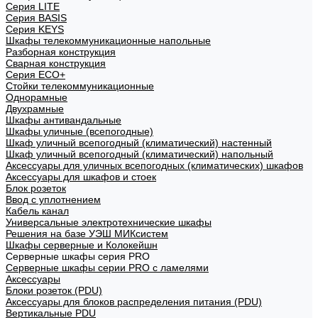
Cерия LITE
Cерия BASIS
Cерия KEYS
Шкафы телекоммуникационные напольные
Разборная конструкция
Сварная конструкция
Серия ECO+
Стойки телекоммуникационные
Однорамные
Двухрамные
Шкафы антивандальные
Шкафы уличные (всепогодные)
Шкаф уличный всепогодный (климатический) настенный
Шкаф уличный всепогодный (климатический) напольный
Аксессуары для уличных всепогодных (климатических) шкафов
Аксессуары для шкафов и стоек
Блок розеток
Ввод с уплотнением
Кабель канал
Универсальные электротехнические шкафы
Решения на базе УЭШ МИКсистем
Шкафы серверные и Колокейшн
Серверные шкафы серия PRO
Серверные шкафы серии PRO с ламелями
Аксессуары
Блоки розеток (PDU)
Аксессуары для блоков распределения питания (PDU)
Вертикальные PDU