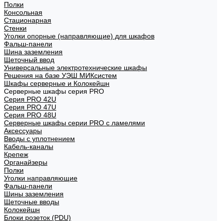
Полки
Консольная
Стационарная
Стенки
Уголки опорные (направляющие) для шкафов
Фальш-панели
Шина заземления
Щеточный ввод
Универсальные электротехнические шкафы
Решения на базе УЭШ МИКсистем
Шкафы серверные и Колокейшн
Серверные шкафы серия PRO
Серия PRO 42U
Серия PRO 47U
Серия PRO 48U
Серверные шкафы серии PRO с ламелями
Аксессуары
Вводы с уплотнением
Кабель-каналы
Крепеж
Органайзеры
Полки
Уголки направляющие
Фальш-панели
Шины заземления
Щеточные вводы
Колокейшн
Блоки розеток (PDU)