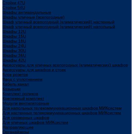
Стойки 47U
Стойки 54U
Шкафы антивандальные
Шкафы уличные (всепогодные)
Шкаф уличный всепогодный (климатический) настенный
Шкаф уличный всепогодный (климатический) напольный
Шкафы 12U
Шкафы 15U
Шкафы 18U
Шкафы 24U
Шкафы 30U
Шкафы 36U
Шкафы 42U
Аксессуары для уличных всепогодных (климатических) шкафов
Аксессуары для шкафов и стоек
Блок розеток
Ввод с уплотнением
Кабель канал
Козырьки
Комплект роликов
Крепежный комплект
Модули вентиляторные
Для напольных телекоммуникационных шкафов МИКсистем
Для настенных телекоммуникационных шкафов МИКсистем
Для серверных шкафов
Для уличных шкафов МИКсистем
Направляющие
Органайзеры