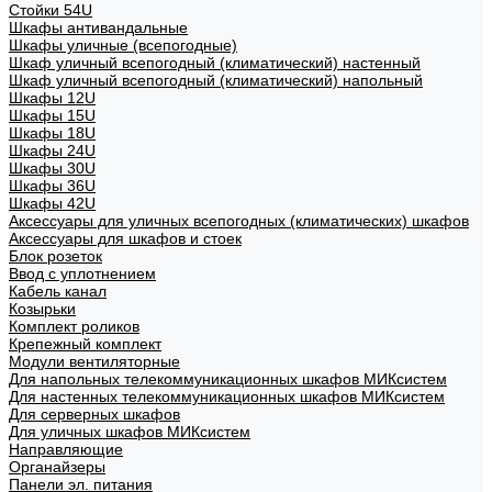
Стойки 54U
Шкафы антивандальные
Шкафы уличные (всепогодные)
Шкаф уличный всепогодный (климатический) настенный
Шкаф уличный всепогодный (климатический) напольный
Шкафы 12U
Шкафы 15U
Шкафы 18U
Шкафы 24U
Шкафы 30U
Шкафы 36U
Шкафы 42U
Аксессуары для уличных всепогодных (климатических) шкафов
Аксессуары для шкафов и стоек
Блок розеток
Ввод с уплотнением
Кабель канал
Козырьки
Комплект роликов
Крепежный комплект
Модули вентиляторные
Для напольных телекоммуникационных шкафов МИКсистем
Для настенных телекоммуникационных шкафов МИКсистем
Для серверных шкафов
Для уличных шкафов МИКсистем
Направляющие
Органайзеры
Панели эл. питания