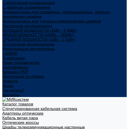
С воздушным охлаждением
С двойным охлаждением
Кондиционеры для серверных, промышленных, электро-
технических шкафов
Кондиционеры для уличных климатических шкафов
Настенные кондиционеры
БОЛЬШОЙ МОЩНОСТИ (2кВт - 6,5кВт)
МАЛОЙ МОЩНОСТИ (500Вт – 800Вт)
СРЕДНЕЙ МОЩНОСТИ (1кВт - 1,5кВт)
Потолочные кондиционеры
Фильтрующие вентиляторы
LANMIR
О компании
Наше производство
Сертификаты
Каталоги PDF
Инструкции по сборке
Новости
Акции
Где купить?
Контакты
Каталог товаров
Структурированная кабельная система
Адаптеры оптические
Кабель витая пара
Оптические кроссы
Шкафы телекоммуникационные настенные