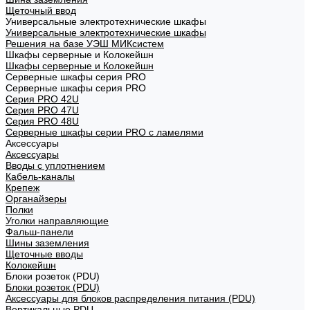
Щеточный ввод
Универсальные электротехнические шкафы
Универсальные электротехнические шкафы
Решения на базе УЭШ МИКсистем
Шкафы серверные и Колокейшн
Шкафы серверные и Колокейшн
Серверные шкафы серия PRO
Серверные шкафы серия PRO
Серия PRO 42U
Серия PRO 47U
Серия PRO 48U
Серверные шкафы серии PRO с ламелями
Аксессуары
Аксессуары
Вводы с уплотнением
Кабель-каналы
Крепеж
Органайзеры
Полки
Уголки направляющие
Фальш-панели
Шины заземления
Щеточные вводы
Колокейшн
Блоки розеток (PDU)
Блоки розеток (PDU)
Аксессуары для блоков распределения питания (PDU)
Вертикальные PDU