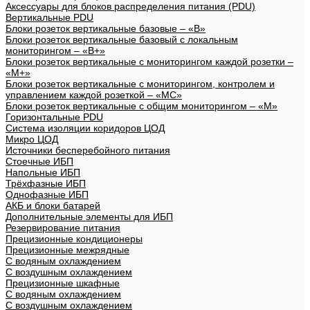
Аксессуары для блоков распределения питания (PDU)
Вертикальные PDU
Блоки розеток вертикальные базовые – «В»
Блоки розеток вертикальные базовый с локальным
мониторингом – «В+»
Блоки розеток вертикальные с мониторингом каждой розетки –
«М+»
Блоки розеток вертикальные с мониторингом, контролем и
управлением каждой розеткой – «МС»
Блоки розеток вертикальные с общим мониторингом – «М»
Горизонтальные PDU
Система изоляции коридоров ЦОД
Микро ЦОД
Источники бесперебойного питания
Стоечные ИБП
Напольные ИБП
Трёхфазные ИБП
Однофазные ИБП
АКБ и блоки батарей
Дополнительные элементы для ИБП
Резервирование питания
Прецизионные кондиционеры
Прецизионные межрядные
С водяным охлаждением
С воздушным охлаждением
Прецизионные шкафные
С водяным охлаждением
С воздушным охлаждением