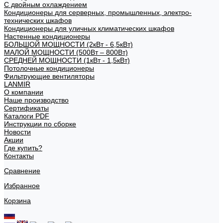
С двойным охлаждением
Кондиционеры для серверных, промышленных, электро-
технических шкафов
Кондиционеры для уличных климатических шкафов
Настенные кондиционеры
БОЛЬШОЙ МОЩНОСТИ (2кВт - 6,5кВт)
МАЛОЙ МОЩНОСТИ (500Вт – 800Вт)
СРЕДНЕЙ МОЩНОСТИ (1кВт - 1,5кВт)
Потолочные кондиционеры
Фильтрующие вентиляторы
LANMIR
О компании
Наше производство
Сертификаты
Каталоги PDF
Инструкции по сборке
Новости
Акции
Где купить?
Контакты
Сравнение
Избранное
Корзина