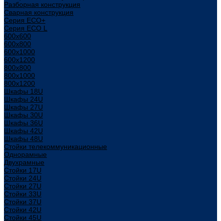
Разборная конструкция
Сварная конструкция
Серия ECO+
Серия ECO L
600x600
600x800
600х1000
600х1200
800x800
800х1000
800х1200
Шкафы 18U
Шкафы 24U
Шкафы 27U
Шкафы 30U
Шкафы 36U
Шкафы 42U
Шкафы 48U
Стойки телекоммуникационные
Однорамные
Двухрамные
Стойки 17U
Стойки 24U
Стойки 27U
Стойки 33U
Стойки 37U
Стойки 42U
Стойки 45U