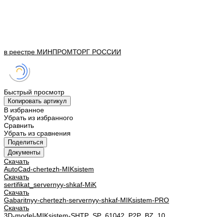
в реестре
МИНПРОМТОРГ
РОССИИ
Быстрый просмотр
Копировать артикул
В избранное
Убрать из избранного
Сравнить
Убрать из сравнения
Поделиться
Документы
Скачать
AutoCad-chertezh-MIKsistem
Скачать
sertifikat_servernyy-shkaf-MiK
Скачать
Gabaritnyy-chertezh-servernyy-shkaf-MIKsistem-PRO
Скачать
3D-model-MIKsistem-SHTP_SP_61042_P2P_BZ_10