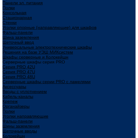
Панели эл. питания
Полки
Консольная
Стационарная
Стенки
Уголки опорные (направляющие) для шкафов
Фальш-панели
Шина заземления
Щеточный ввод
Универсальные электротехнические шкафы
Решения на базе УЭШ МИКсистем
Шкафы серверные и Колокейшн
Серверные шкафы серия PRO
Серия PRO 42U
Серия PRO 47U
Серия PRO 48U
Серверные шкафы серии PRO с ламелями
Аксессуары
Вводы с уплотнением
Кабель-каналы
Крепеж
Органайзеры
Полки
Уголки направляющие
Фальш-панели
Шины заземления
Щеточные вводы
Колокейшн