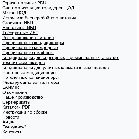
Горизонтальные PDU
Система изоляции коридоров ЦОД
Микро ЦОД
Источники бесперебойного питания
Стоечные ИБП
Напольные ИБП
Трёхфазные ИБП
Резервирование питания
Прецизионные кондиционеры
Прецизионные межрядные
Прецизионные шкафные
Кондиционеры для серверных, промышленных, электро-
технических шкафов
Кондиционеры для уличных климатических шкафов
Настенные кондиционеры
Потолочные кондиционеры
Фильтрующие вентиляторы
LANMIR
О компании
Наше производство
Сертификаты
Каталоги PDF
Инструкции по сборке
Новости
Акции
Где купить?
Контакты
...