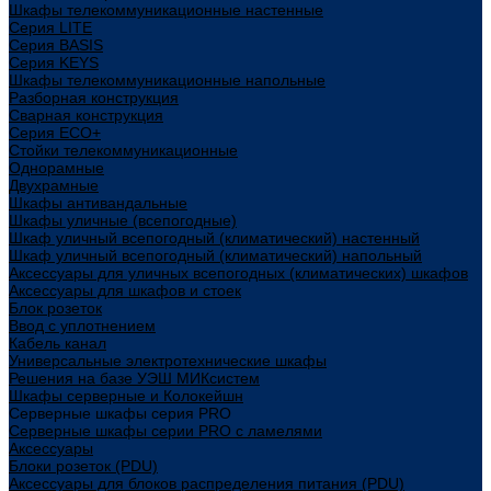
Шкафы телекоммуникационные настенные
Cерия LITE
Cерия BASIS
Cерия KEYS
Шкафы телекоммуникационные напольные
Разборная конструкция
Сварная конструкция
Серия ECO+
Стойки телекоммуникационные
Однорамные
Двухрамные
Шкафы антивандальные
Шкафы уличные (всепогодные)
Шкаф уличный всепогодный (климатический) настенный
Шкаф уличный всепогодный (климатический) напольный
Аксессуары для уличных всепогодных (климатических) шкафов
Аксессуары для шкафов и стоек
Блок розеток
Ввод с уплотнением
Кабель канал
Универсальные электротехнические шкафы
Решения на базе УЭШ МИКсистем
Шкафы серверные и Колокейшн
Серверные шкафы серия PRO
Серверные шкафы серии PRO с ламелями
Аксессуары
Блоки розеток (PDU)
Аксессуары для блоков распределения питания (PDU)