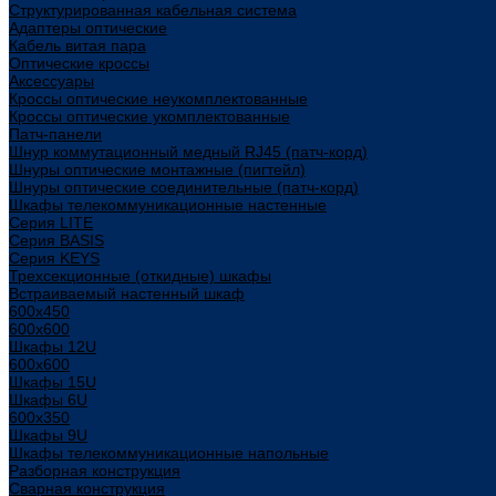
Структурированная кабельная система
Адаптеры оптические
Кабель витая пара
Оптические кроссы
Аксессуары
Кроссы оптические неукомплектованные
Кроссы оптические укомплектованные
Патч-панели
Шнур коммутационный медный RJ45 (патч-корд)
Шнуры оптические монтажные (пигтейл)
Шнуры оптические соединительные (патч-корд)
Шкафы телекоммуникационные настенные
Cерия LITE
Cерия BASIS
Cерия KEYS
Трехсекционные (откидные) шкафы
Встраиваемый настенный шкаф
600x450
600x600
Шкафы 12U
600x600
Шкафы 15U
Шкафы 6U
600x350
Шкафы 9U
Шкафы телекоммуникационные напольные
Разборная конструкция
Сварная конструкция