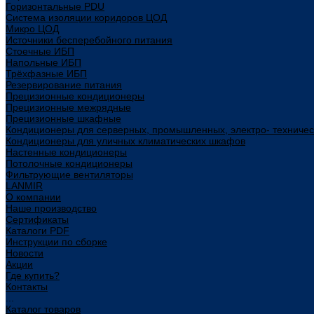
Горизонтальные PDU
Система изоляции коридоров ЦОД
Микро ЦОД
Источники бесперебойного питания
Стоечные ИБП
Напольные ИБП
Трёхфазные ИБП
Резервирование питания
Прецизионные кондиционеры
Прецизионные межрядные
Прецизионные шкафные
Кондиционеры для серверных, промышленных, электро- техниче
Кондиционеры для уличных климатических шкафов
Настенные кондиционеры
Потолочные кондиционеры
Фильтрующие вентиляторы
LANMIR
О компании
Наше производство
Сертификаты
Каталоги PDF
Инструкции по сборке
Новости
Акции
Где купить?
Контакты
...
Каталог товаров