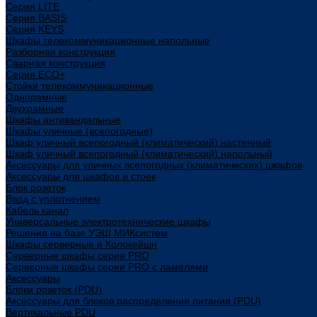
Cерия LITE
Cерия BASIS
Cерия KEYS
Шкафы телекоммуникационные напольные
Разборная конструкция
Сварная конструкция
Серия ECO+
Стойки телекоммуникационные
Однорамные
Двухрамные
Шкафы антивандальные
Шкафы уличные (всепогодные)
Шкаф уличный всепогодный (климатический) настенный
Шкаф уличный всепогодный (климатический) напольный
Аксессуары для уличных всепогодных (климатических) шкафов
Аксессуары для шкафов и стоек
Блок розеток
Ввод с уплотнением
Кабель канал
Универсальные электротехнические шкафы
Решения на базе УЭШ МИКсистем
Шкафы серверные и Колокейшн
Серверные шкафы серия PRO
Серверные шкафы серии PRO с ламелями
Аксессуары
Блоки розеток (PDU)
Аксессуары для блоков распределения питания (PDU)
Вертикальные PDU