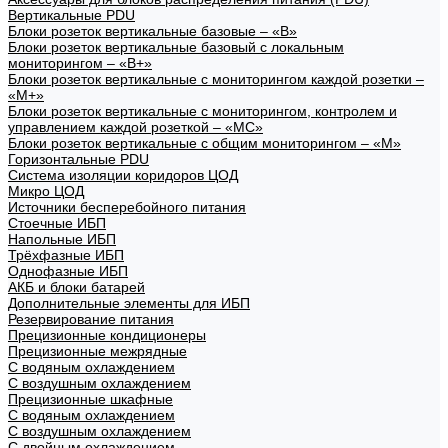
Вертикальные PDU
Блоки розеток вертикальные базовые – «В»
Блоки розеток вертикальные базовый с локальным
мониторингом – «В+»
Блоки розеток вертикальные с мониторингом каждой розетки –
«М+»
Блоки розеток вертикальные с мониторингом, контролем и
управлением каждой розеткой – «МС»
Блоки розеток вертикальные с общим мониторингом – «М»
Горизонтальные PDU
Система изоляции коридоров ЦОД
Микро ЦОД
Источники бесперебойного питания
Стоечные ИБП
Напольные ИБП
Трёхфазные ИБП
Однофазные ИБП
АКБ и блоки батарей
Дополнительные элементы для ИБП
Резервирование питания
Прецизионные кондиционеры
Прецизионные межрядные
С водяным охлаждением
С воздушным охлаждением
Прецизионные шкафные
С водяным охлаждением
С воздушным охлаждением
С двойным охлаждением