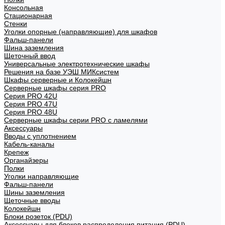
Консольная
Стационарная
Стенки
Уголки опорные (направляющие) для шкафов
Фальш-панели
Шина заземления
Щеточный ввод
Универсальные электротехнические шкафы
Решения на базе УЭШ МИКсистем
Шкафы серверные и Колокейшн
Серверные шкафы серия PRO
Серия PRO 42U
Серия PRO 47U
Серия PRO 48U
Серверные шкафы серии PRO с ламелями
Аксессуары
Вводы с уплотнением
Кабель-каналы
Крепеж
Органайзеры
Полки
Уголки направляющие
Фальш-панели
Шины заземления
Щеточные вводы
Колокейшн
Блоки розеток (PDU)
Аксессуары для блоков распределения питания (PDU)