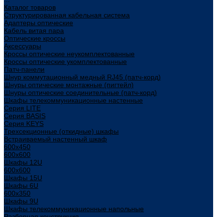
Каталог товаров
Структурированная кабельная система
Адаптеры оптические
Кабель витая пара
Оптические кроссы
Аксессуары
Кроссы оптические неукомплектованные
Кроссы оптические укомплектованные
Патч-панели
Шнур коммутационный медный RJ45 (патч-корд)
Шнуры оптические монтажные (пигтейл)
Шнуры оптические соединительные (патч-корд)
Шкафы телекоммуникационные настенные
Cерия LITE
Cерия BASIS
Cерия KEYS
Трехсекционные (откидные) шкафы
Встраиваемый настенный шкаф
600x450
600x600
Шкафы 12U
600x600
Шкафы 15U
Шкафы 6U
600x350
Шкафы 9U
Шкафы телекоммуникационные напольные
Разборная конструкция