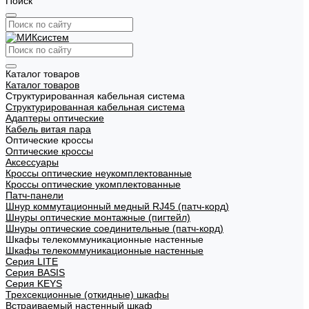
Поиск
Каталог товаров
Каталог товаров
Структурированная кабельная система
Структурированная кабельная система
Адаптеры оптические
Кабель витая пара
Оптические кроссы
Оптические кроссы
Аксессуары
Кроссы оптические неукомплектованные
Кроссы оптические укомплектованные
Патч-панели
Шнур коммутационный медный RJ45 (патч-корд)
Шнуры оптические монтажные (пигтейл)
Шнуры оптические соединительные (патч-корд)
Шкафы телекоммуникационные настенные
Шкафы телекоммуникационные настенные
Cерия LITE
Cерия BASIS
Cерия KEYS
Трехсекционные (откидные) шкафы
Встраиваемый настенный шкаф