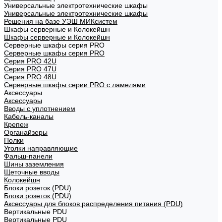
Универсальные электротехнические шкафы
Универсальные электротехнические шкафы
Решения на базе УЭШ МИКсистем
Шкафы серверные и Колокейшн
Шкафы серверные и Колокейшн
Серверные шкафы серия PRO
Серверные шкафы серия PRO
Серия PRO 42U
Серия PRO 47U
Серия PRO 48U
Серверные шкафы серии PRO с ламелями
Аксессуары
Аксессуары
Вводы с уплотнением
Кабель-каналы
Крепеж
Органайзеры
Полки
Уголки направляющие
Фальш-панели
Шины заземления
Щеточные вводы
Колокейшн
Блоки розеток (PDU)
Блоки розеток (PDU)
Аксессуары для блоков распределения питания (PDU)
Вертикальные PDU
Вертикальные PDU