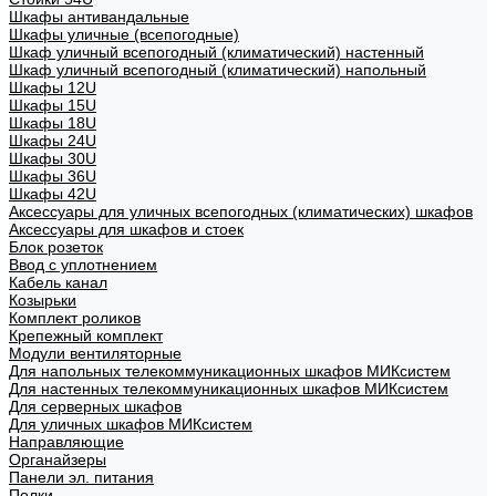
Шкафы антивандальные
Шкафы уличные (всепогодные)
Шкаф уличный всепогодный (климатический) настенный
Шкаф уличный всепогодный (климатический) напольный
Шкафы 12U
Шкафы 15U
Шкафы 18U
Шкафы 24U
Шкафы 30U
Шкафы 36U
Шкафы 42U
Аксессуары для уличных всепогодных (климатических) шкафов
Аксессуары для шкафов и стоек
Блок розеток
Ввод с уплотнением
Кабель канал
Козырьки
Комплект роликов
Крепежный комплект
Модули вентиляторные
Для напольных телекоммуникационных шкафов МИКсистем
Для настенных телекоммуникационных шкафов МИКсистем
Для серверных шкафов
Для уличных шкафов МИКсистем
Направляющие
Органайзеры
Панели эл. питания
Полки