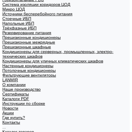
Система изоляции коридоров ЦОД
Микро ЦОД
Источники бесперебойного питания
Стоечные ИБП
Напольные ИБП
Трёхфазные ИБП
Резервирование питания
Прецизионные кондиционеры
Прецизионные межрядные
Прецизионные шкафные
Кондиционеры для серверных, промышленных, электро-
технических шкафов
Кондиционеры для уличных климатических шкафов
Настенные кондиционеры
Потолочные кондиционеры
Фильтрующие вентиляторы
LANMIR
О компании
Наше производство
Сертификаты
Каталоги PDF
Инструкции по сборке
Новости
Акции
Где купить?
Контакты
...
Каталог товаров