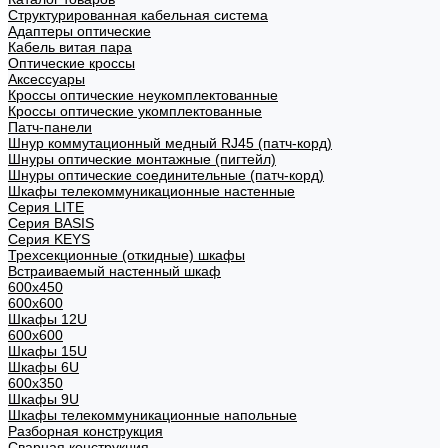
Структурированная кабельная система
Адаптеры оптические
Кабель витая пара
Оптические кроссы
Аксессуары
Кроссы оптические неукомплектованные
Кроссы оптические укомплектованные
Патч-панели
Шнур коммутационный медный RJ45 (патч-корд)
Шнуры оптические монтажные (пигтейл)
Шнуры оптические соединительные (патч-корд)
Шкафы телекоммуникационные настенные
Cерия LITE
Cерия BASIS
Cерия KEYS
Трехсекционные (откидные) шкафы
Встраиваемый настенный шкаф
600x450
600x600
Шкафы 12U
600x600
Шкафы 15U
Шкафы 6U
600x350
Шкафы 9U
Шкафы телекоммуникационные напольные
Разборная конструкция
Сварная конструкция