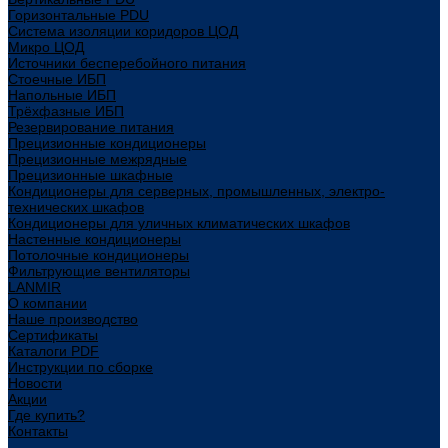
Горизонтальные PDU
Система изоляции коридоров ЦОД
Микро ЦОД
Источники бесперебойного питания
Стоечные ИБП
Напольные ИБП
Трёхфазные ИБП
Резервирование питания
Прецизионные кондиционеры
Прецизионные межрядные
Прецизионные шкафные
Кондиционеры для серверных, промышленных, электро-
технических шкафов
Кондиционеры для уличных климатических шкафов
Настенные кондиционеры
Потолочные кондиционеры
Фильтрующие вентиляторы
LANMIR
О компании
Наше производство
Сертификаты
Каталоги PDF
Инструкции по сборке
Новости
Акции
Где купить?
Контакты
...