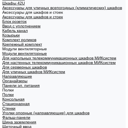
Шкафы 42U
Аксессуары для уличных всепогодных (климатических) шкафов
Аксессуары для шкафов и стоек
Аксессуары для шкафов и стоек
Блок розеток
Ввод с уплотнением
Кабель канал
Козырьки
Комплект роликов
Крепежный комплект
Модули вентиляторные
Модули вентиляторные
Для напольных телекоммуникационных шкафов МИКсистем
Для настенных телекоммуникационных шкафов МИКсистем
Для серверных шкафов
Для уличных шкафов МИКсистем
Направляющие
Органайзеры
Панели эл. питания
Полки
Полки
Консольная
Стационарная
Стенки
Уголки опорные (направляющие) для шкафов
Фальш-панели
Шина заземления
Щеточный ввод