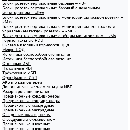
Блоки розеток вертикальные базовые – «В»
Блоки розеток вертикальные базовый с локальным
мониторингом – «В+»
Блоки розеток вертикальные с мониторингом каждой розетки –
«М+»
Блоки розеток вертикальные с мониторингом, контролем и
управлением каждой розеткой – «МС»
Блоки розеток вертикальные с общим мониторингом – «М»
Горизонтальные PDU
Система изоляции коридоров ЦОД
Микро ЦОД
Источники бесперебойного питания
Источники бесперебойного питания
Стоечные ИБП
Напольные ИБП
Трёхфазные ИБП
Однофазные ИБП
АКБ и блоки батарей
Дополнительные элементы для ИБП
Резервирование питания
Прецизионные кондиционеры
Прецизионные кондиционеры
Прецизионные межрядные
Прецизионные межрядные
С водяным охлаждением
С воздушным охлаждением
Прецизионные шкафные
Прецизионные шкафные