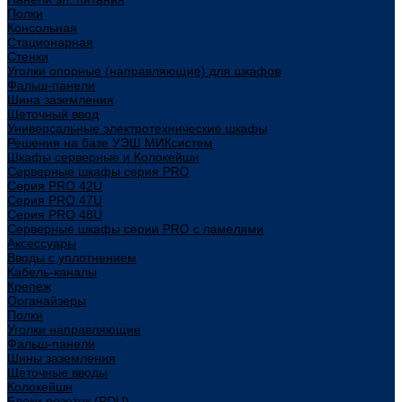
Полки
Консольная
Стационарная
Стенки
Уголки опорные (направляющие) для шкафов
Фальш-панели
Шина заземления
Щеточный ввод
Универсальные электротехнические шкафы
Решения на базе УЭШ МИКсистем
Шкафы серверные и Колокейшн
Серверные шкафы серия PRO
Серия PRO 42U
Серия PRO 47U
Серия PRO 48U
Серверные шкафы серии PRO с ламелями
Аксессуары
Вводы с уплотнением
Кабель-каналы
Крепеж
Органайзеры
Полки
Уголки направляющие
Фальш-панели
Шины заземления
Щеточные вводы
Колокейшн
Блоки розеток (PDU)