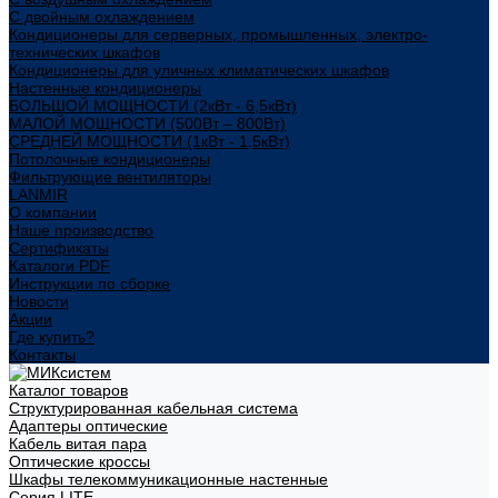
С двойным охлаждением
Кондиционеры для серверных, промышленных, электро-
технических шкафов
Кондиционеры для уличных климатических шкафов
Настенные кондиционеры
БОЛЬШОЙ МОЩНОСТИ (2кВт - 6,5кВт)
МАЛОЙ МОЩНОСТИ (500Вт – 800Вт)
СРЕДНЕЙ МОЩНОСТИ (1кВт - 1,5кВт)
Потолочные кондиционеры
Фильтрующие вентиляторы
LANMIR
О компании
Наше производство
Сертификаты
Каталоги PDF
Инструкции по сборке
Новости
Акции
Где купить?
Контакты
Каталог товаров
Структурированная кабельная система
Адаптеры оптические
Кабель витая пара
Оптические кроссы
Шкафы телекоммуникационные настенные
Cерия LITE