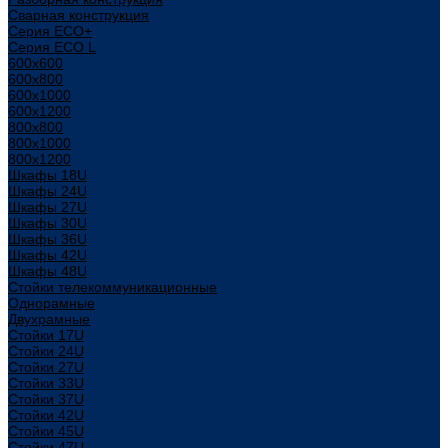
Сварная конструкция
Серия ECO+
Серия ECO L
600x600
600x800
600х1000
600х1200
800x800
800х1000
800х1200
Шкафы 18U
Шкафы 24U
Шкафы 27U
Шкафы 30U
Шкафы 36U
Шкафы 42U
Шкафы 48U
Стойки телекоммуникационные
Однорамные
Двухрамные
Стойки 17U
Стойки 24U
Стойки 27U
Стойки 33U
Стойки 37U
Стойки 42U
Стойки 45U
Стойки 47U