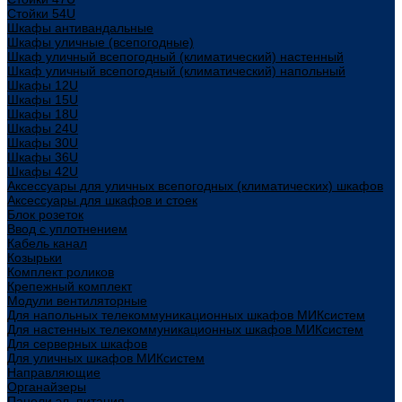
Стойки 54U
Шкафы антивандальные
Шкафы уличные (всепогодные)
Шкаф уличный всепогодный (климатический) настенный
Шкаф уличный всепогодный (климатический) напольный
Шкафы 12U
Шкафы 15U
Шкафы 18U
Шкафы 24U
Шкафы 30U
Шкафы 36U
Шкафы 42U
Аксессуары для уличных всепогодных (климатических) шкафов
Аксессуары для шкафов и стоек
Блок розеток
Ввод с уплотнением
Кабель канал
Козырьки
Комплект роликов
Крепежный комплект
Модули вентиляторные
Для напольных телекоммуникационных шкафов МИКсистем
Для настенных телекоммуникационных шкафов МИКсистем
Для серверных шкафов
Для уличных шкафов МИКсистем
Направляющие
Органайзеры
Панели эл. питания