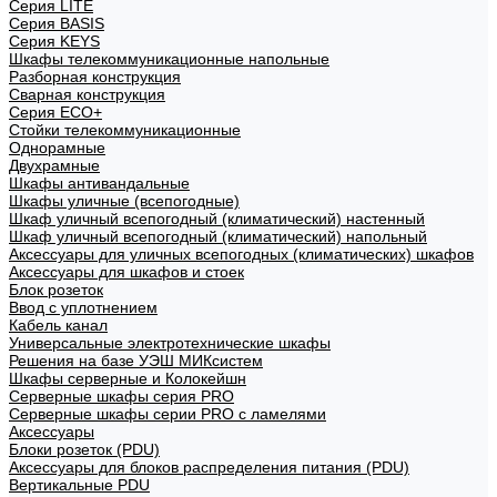
Cерия LITE
Cерия BASIS
Cерия KEYS
Шкафы телекоммуникационные напольные
Разборная конструкция
Сварная конструкция
Серия ECO+
Стойки телекоммуникационные
Однорамные
Двухрамные
Шкафы антивандальные
Шкафы уличные (всепогодные)
Шкаф уличный всепогодный (климатический) настенный
Шкаф уличный всепогодный (климатический) напольный
Аксессуары для уличных всепогодных (климатических) шкафов
Аксессуары для шкафов и стоек
Блок розеток
Ввод с уплотнением
Кабель канал
Универсальные электротехнические шкафы
Решения на базе УЭШ МИКсистем
Шкафы серверные и Колокейшн
Серверные шкафы серия PRO
Серверные шкафы серии PRO с ламелями
Аксессуары
Блоки розеток (PDU)
Аксессуары для блоков распределения питания (PDU)
Вертикальные PDU