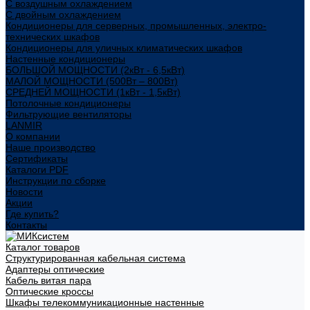
С воздушным охлаждением
С двойным охлаждением
Кондиционеры для серверных, промышленных, электро-
технических шкафов
Кондиционеры для уличных климатических шкафов
Настенные кондиционеры
БОЛЬШОЙ МОЩНОСТИ (2кВт - 6,5кВт)
МАЛОЙ МОЩНОСТИ (500Вт – 800Вт)
СРЕДНЕЙ МОЩНОСТИ (1кВт - 1,5кВт)
Потолочные кондиционеры
Фильтрующие вентиляторы
LANMIR
О компании
Наше производство
Сертификаты
Каталоги PDF
Инструкции по сборке
Новости
Акции
Где купить?
Контакты
Каталог товаров
Структурированная кабельная система
Адаптеры оптические
Кабель витая пара
Оптические кроссы
Шкафы телекоммуникационные настенные