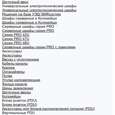
Щеточный ввод
Универсальные электротехнические шкафы
Универсальные электротехнические шкафы
Решения на базе УЭШ МИКсистем
Шкафы серверные и Колокейшн
Шкафы серверные и Колокейшн
Серверные шкафы серия PRO
Серверные шкафы серия PRO
Серия PRO 42U
Серия PRO 47U
Серия PRO 48U
Серверные шкафы серии PRO с ламелями
Аксессуары
Аксессуары
Вводы с уплотнением
Кабель-каналы
Крепеж
Органайзеры
Полки
Уголки направляющие
Фальш-панели
Шины заземления
Щеточные вводы
Колокейшн
Блоки розеток (PDU)
Блоки розеток (PDU)
Аксессуары для блоков распределения питания (PDU)
Вертикальные PDU