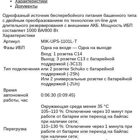
Характеристики
Документы
Однофазный источник бесперебойного питания башенного типа
с двойным преобразованием по технологии on-line для
длительного резервирования с внешними АКБ. Мощность ИБП
составляет 1000 ВА/800 Вт.
Характеристики
Артикул
MIK-UPS-1101L-T
Фазы ИБП
Одна на входе — Одна на выходе
Вход: 1 розетка C14
Выход: 3 розетки C13 с батарейной
поддержкой (-3C13)
Тип подключения
или 2 розетки Schuko с батарейной
поддержкой (-2Sh)
Или 2 универсальные розетки с батарейной
поддержкой (-2Un)
Время
автономной
0:06:30 (0:09:45)
работы, час
Окружающая среда менее 35 °C
105–110 %: Отключение через 10 минут при
работе от батареи или переход на байпас
при наличии сети;
110–130 %: Отключение через 1 минута при
Перегрузка
работе от батареи или переход на байпас
при наличии сети;