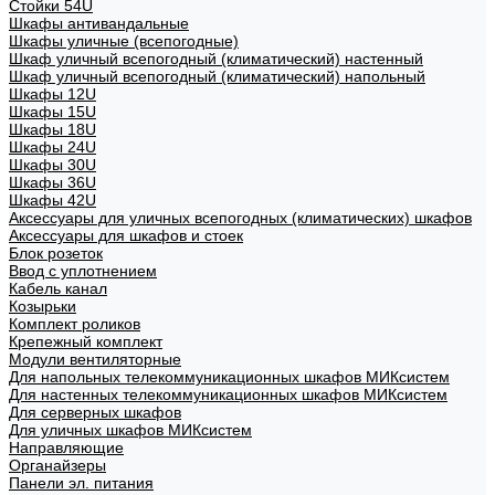
Стойки 54U
Шкафы антивандальные
Шкафы уличные (всепогодные)
Шкаф уличный всепогодный (климатический) настенный
Шкаф уличный всепогодный (климатический) напольный
Шкафы 12U
Шкафы 15U
Шкафы 18U
Шкафы 24U
Шкафы 30U
Шкафы 36U
Шкафы 42U
Аксессуары для уличных всепогодных (климатических) шкафов
Аксессуары для шкафов и стоек
Блок розеток
Ввод с уплотнением
Кабель канал
Козырьки
Комплект роликов
Крепежный комплект
Модули вентиляторные
Для напольных телекоммуникационных шкафов МИКсистем
Для настенных телекоммуникационных шкафов МИКсистем
Для серверных шкафов
Для уличных шкафов МИКсистем
Направляющие
Органайзеры
Панели эл. питания