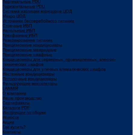
Вертикальные PDU
Горизонтальные PDU
Система изоляции коридоров ЦОД
Микро ЦОД
Источники бесперебойного питания
Стоечные ИБП
Напольные ИБП
Трёхфазные ИБП
Резервирование питания
Прецизионные кондиционеры
Прецизионные межрядные
Прецизионные шкафные
Кондиционеры для серверных, промышленных, электро-
технических шкафов
Кондиционеры для уличных климатических шкафов
Настенные кондиционеры
Потолочные кондиционеры
Фильтрующие вентиляторы
LANMIR
О компании
Наше производство
Сертификаты
Каталоги PDF
Инструкции по сборке
Новости
Акции
Где купить?
Контакты