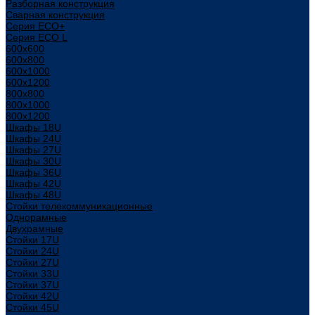
Разборная конструкция
Сварная конструкция
Серия ECO+
Серия ECO L
600x600
600x800
600х1000
600х1200
800x800
800х1000
800х1200
Шкафы 18U
Шкафы 24U
Шкафы 27U
Шкафы 30U
Шкафы 36U
Шкафы 42U
Шкафы 48U
Стойки телекоммуникационные
Однорамные
Двухрамные
Стойки 17U
Стойки 24U
Стойки 27U
Стойки 33U
Стойки 37U
Стойки 42U
Стойки 45U