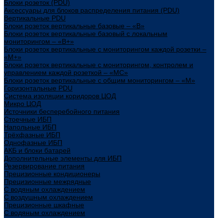
Блоки розеток (PDU)
Аксессуары для блоков распределения питания (PDU)
Вертикальные PDU
Блоки розеток вертикальные базовые – «В»
Блоки розеток вертикальные базовый с локальным
мониторингом – «В+»
Блоки розеток вертикальные с мониторингом каждой розетки –
«М+»
Блоки розеток вертикальные с мониторингом, контролем и
управлением каждой розеткой – «МС»
Блоки розеток вертикальные с общим мониторингом – «М»
Горизонтальные PDU
Система изоляции коридоров ЦОД
Микро ЦОД
Источники бесперебойного питания
Стоечные ИБП
Напольные ИБП
Трёхфазные ИБП
Однофазные ИБП
АКБ и блоки батарей
Дополнительные элементы для ИБП
Резервирование питания
Прецизионные кондиционеры
Прецизионные межрядные
С водяным охлаждением
С воздушным охлаждением
Прецизионные шкафные
С водяным охлаждением