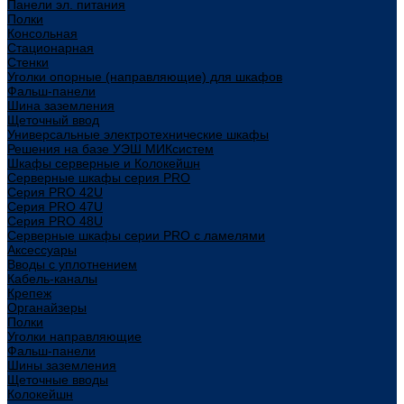
Панели эл. питания
Полки
Консольная
Стационарная
Стенки
Уголки опорные (направляющие) для шкафов
Фальш-панели
Шина заземления
Щеточный ввод
Универсальные электротехнические шкафы
Решения на базе УЭШ МИКсистем
Шкафы серверные и Колокейшн
Серверные шкафы серия PRO
Серия PRO 42U
Серия PRO 47U
Серия PRO 48U
Серверные шкафы серии PRO с ламелями
Аксессуары
Вводы с уплотнением
Кабель-каналы
Крепеж
Органайзеры
Полки
Уголки направляющие
Фальш-панели
Шины заземления
Щеточные вводы
Колокейшн