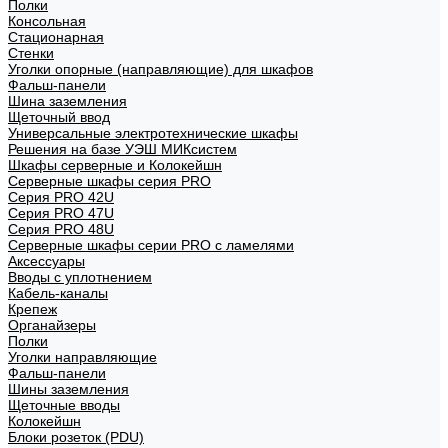
Полки
Консольная
Стационарная
Стенки
Уголки опорные (направляющие) для шкафов
Фальш-панели
Шина заземления
Щеточный ввод
Универсальные электротехнические шкафы
Решения на базе УЭШ МИКсистем
Шкафы серверные и Колокейшн
Серверные шкафы серия PRO
Серия PRO 42U
Серия PRO 47U
Серия PRO 48U
Серверные шкафы серии PRO с ламелями
Аксессуары
Вводы с уплотнением
Кабель-каналы
Крепеж
Органайзеры
Полки
Уголки направляющие
Фальш-панели
Шины заземления
Щеточные вводы
Колокейшн
Блоки розеток (PDU)