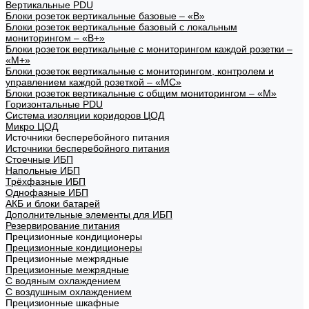
Вертикальные PDU
Блоки розеток вертикальные базовые – «В»
Блоки розеток вертикальные базовый с локальным
мониторингом – «В+»
Блоки розеток вертикальные с мониторингом каждой розетки –
«М+»
Блоки розеток вертикальные с мониторингом, контролем и
управлением каждой розеткой – «МС»
Блоки розеток вертикальные с общим мониторингом – «М»
Горизонтальные PDU
Система изоляции коридоров ЦОД
Микро ЦОД
Источники бесперебойного питания
Источники бесперебойного питания
Стоечные ИБП
Напольные ИБП
Трёхфазные ИБП
Однофазные ИБП
АКБ и блоки батарей
Дополнительные элементы для ИБП
Резервирование питания
Прецизионные кондиционеры
Прецизионные кондиционеры
Прецизионные межрядные
Прецизионные межрядные
С водяным охлаждением
С воздушным охлаждением
Прецизионные шкафные