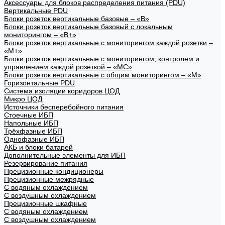
Аксессуары для блоков распределения питания (PDU)
Вертикальные PDU
Блоки розеток вертикальные базовые – «В»
Блоки розеток вертикальные базовый с локальным
мониторингом – «В+»
Блоки розеток вертикальные с мониторингом каждой розетки –
«М+»
Блоки розеток вертикальные с мониторингом, контролем и
управлением каждой розеткой – «МС»
Блоки розеток вертикальные с общим мониторингом – «М»
Горизонтальные PDU
Система изоляции коридоров ЦОД
Микро ЦОД
Источники бесперебойного питания
Стоечные ИБП
Напольные ИБП
Трёхфазные ИБП
Однофазные ИБП
АКБ и блоки батарей
Дополнительные элементы для ИБП
Резервирование питания
Прецизионные кондиционеры
Прецизионные межрядные
С водяным охлаждением
С воздушным охлаждением
Прецизионные шкафные
С водяным охлаждением
С воздушным охлаждением