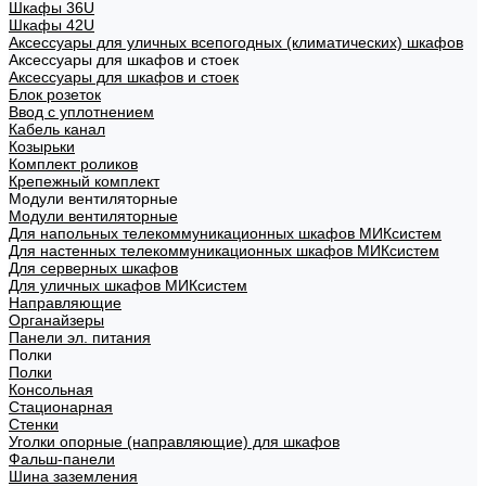
Шкафы 36U
Шкафы 42U
Аксессуары для уличных всепогодных (климатических) шкафов
Аксессуары для шкафов и стоек
Аксессуары для шкафов и стоек
Блок розеток
Ввод с уплотнением
Кабель канал
Козырьки
Комплект роликов
Крепежный комплект
Модули вентиляторные
Модули вентиляторные
Для напольных телекоммуникационных шкафов МИКсистем
Для настенных телекоммуникационных шкафов МИКсистем
Для серверных шкафов
Для уличных шкафов МИКсистем
Направляющие
Органайзеры
Панели эл. питания
Полки
Полки
Консольная
Стационарная
Стенки
Уголки опорные (направляющие) для шкафов
Фальш-панели
Шина заземления