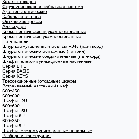
Каталог товаров
Структурированная кабельная система
Адаптеры оптические
Кабель витая пара
Оптические кроссы
Аксессуары
Кроссы оптические неукомплектованные
Кроссы оптические укомплектованные
Патч-панели
Шнур коммутационный медный RJ45 (патч-корд)
Шнуры оптические монтажные (пигтейл)
Шнуры оптические соединительные (патч-корд)
Шкафы телекоммуникационные настенные
Cерия LITE
Cерия BASIS
Cерия KEYS
Трехсекционные (откидные) шкафы
Встраиваемый настенный шкаф
600x450
600x600
Шкафы 12U
600x600
Шкафы 15U
Шкафы 6U
600x350
Шкафы 9U
Шкафы телекоммуникационные напольные
Разборная конструкция