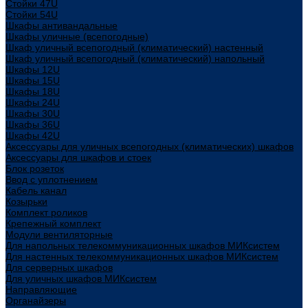
Стойки 47U
Стойки 54U
Шкафы антивандальные
Шкафы уличные (всепогодные)
Шкаф уличный всепогодный (климатический) настенный
Шкаф уличный всепогодный (климатический) напольный
Шкафы 12U
Шкафы 15U
Шкафы 18U
Шкафы 24U
Шкафы 30U
Шкафы 36U
Шкафы 42U
Аксессуары для уличных всепогодных (климатических) шкафов
Аксессуары для шкафов и стоек
Блок розеток
Ввод с уплотнением
Кабель канал
Козырьки
Комплект роликов
Крепежный комплект
Модули вентиляторные
Для напольных телекоммуникационных шкафов МИКсистем
Для настенных телекоммуникационных шкафов МИКсистем
Для серверных шкафов
Для уличных шкафов МИКсистем
Направляющие
Органайзеры