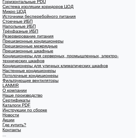
Горизонтальные PDU
Система изоляции коридоров ЦОД
Микро ЦОД
Источники бесперебойного питания
Стоечные ИБП
Напольные ИБП
Трёхфазные ИБП
Резервирование питания
Прецизионные кондиционеры
Прецизионные межрядные
Прецизионные шкафные
Кондиционеры для серверных, промышленных, электро-
технических шкафов
Кондиционеры для уличных климатических шкафов
Настенные кондиционеры
Потолочные кондиционеры
Фильтрующие вентиляторы
LANMIR
О компании
Наше производство
Сертификаты
Каталоги PDF
Инструкции по сборке
Новости
Акции
Где купить?
Контакты
...