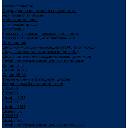
...
Каталог товаров
Структурированная кабельная система
Адаптеры оптические
Кабель витая пара
Оптические кроссы
Аксессуары
Кроссы оптические неукомплектованные
Кроссы оптические укомплектованные
Патч-панели
Шнур коммутационный медный RJ45 (патч-корд)
Шнуры оптические монтажные (пигтейл)
Шнуры оптические соединительные (патч-корд)
Шкафы телекоммуникационные настенные
Cерия LITE
Cерия BASIS
Cерия KEYS
Трехсекционные (откидные) шкафы
Встраиваемый настенный шкаф
600x450
600x600
Шкафы 12U
600x600
Шкафы 15U
Шкафы 6U
600x350
Шкафы 9U
Шкафы телекоммуникационные напольные