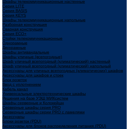
Шкафы телекоммуникационные настенные
Cерия LITE
Cерия BASIS
Cерия KEYS
Шкафы телекоммуникационные напольные
Разборная конструкция
Сварная конструкция
Серия ECO+
Стойки телекоммуникационные
Однорамные
Двухрамные
Шкафы антивандальные
Шкафы уличные (всепогодные)
Шкаф уличный всепогодный (климатический) настенный
Шкаф уличный всепогодный (климатический) напольный
Аксессуары для уличных всепогодных (климатических) шкафов
Аксессуары для шкафов и стоек
Блок розеток
Ввод с уплотнением
Кабель канал
Универсальные электротехнические шкафы
Решения на базе УЭШ МИКсистем
Шкафы серверные и Колокейшн
Серверные шкафы серия PRO
Серверные шкафы серии PRO с ламелями
Аксессуары
Блоки розеток (PDU)
Аксессуары для блоков распределения питания (PDU)