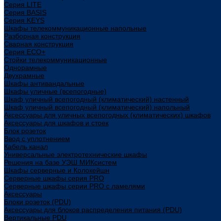
Cерия LITE
Cерия BASIS
Cерия KEYS
Шкафы телекоммуникационные напольные
Разборная конструкция
Сварная конструкция
Серия ECO+
Стойки телекоммуникационные
Однорамные
Двухрамные
Шкафы антивандальные
Шкафы уличные (всепогодные)
Шкаф уличный всепогодный (климатический) настенный
Шкаф уличный всепогодный (климатический) напольный
Аксессуары для уличных всепогодных (климатических) шкафов
Аксессуары для шкафов и стоек
Блок розеток
Ввод с уплотнением
Кабель канал
Универсальные электротехнические шкафы
Решения на базе УЭШ МИКсистем
Шкафы серверные и Колокейшн
Серверные шкафы серия PRO
Серверные шкафы серии PRO с ламелями
Аксессуары
Блоки розеток (PDU)
Аксессуары для блоков распределения питания (PDU)
Вертикальные PDU