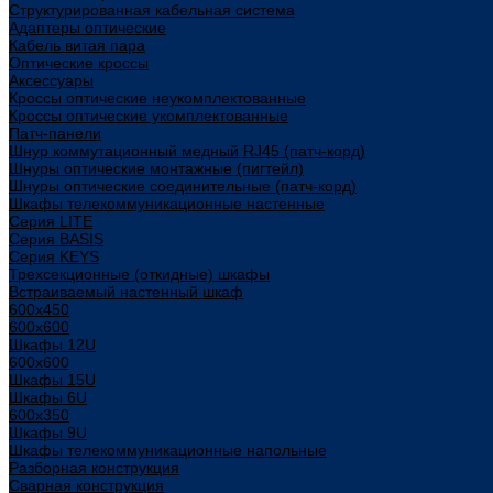
Структурированная кабельная система
Адаптеры оптические
Кабель витая пара
Оптические кроссы
Аксессуары
Кроссы оптические неукомплектованные
Кроссы оптические укомплектованные
Патч-панели
Шнур коммутационный медный RJ45 (патч-корд)
Шнуры оптические монтажные (пигтейл)
Шнуры оптические соединительные (патч-корд)
Шкафы телекоммуникационные настенные
Cерия LITE
Cерия BASIS
Cерия KEYS
Трехсекционные (откидные) шкафы
Встраиваемый настенный шкаф
600x450
600x600
Шкафы 12U
600x600
Шкафы 15U
Шкафы 6U
600x350
Шкафы 9U
Шкафы телекоммуникационные напольные
Разборная конструкция
Сварная конструкция