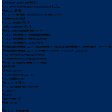
Горизонтальные PDU
Система изоляции коридоров ЦОД
Микро ЦОД
Источники бесперебойного питания
Стоечные ИБП
Напольные ИБП
Трёхфазные ИБП
Резервирование питания
Прецизионные кондиционеры
Прецизионные межрядные
Прецизионные шкафные
Кондиционеры для серверных, промышленных, электро- техниче
Кондиционеры для уличных климатических шкафов
Настенные кондиционеры
Потолочные кондиционеры
Фильтрующие вентиляторы
LANMIR
О компании
Наше производство
Сертификаты
Каталоги PDF
Инструкции по сборке
Новости
Акции
Где купить?
Контакты
...
Каталог товаров