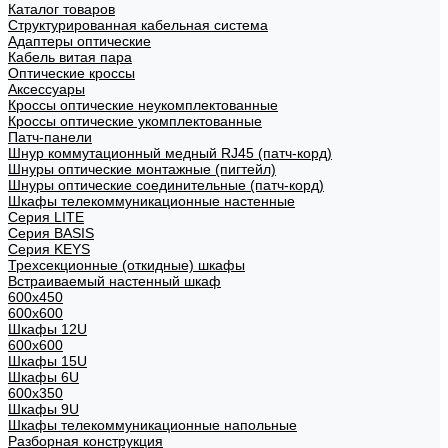
Каталог товаров
Структурированная кабельная система
Адаптеры оптические
Кабель витая пара
Оптические кроссы
Аксессуары
Кроссы оптические неукомплектованные
Кроссы оптические укомплектованные
Патч-панели
Шнур коммутационный медный RJ45 (патч-корд)
Шнуры оптические монтажные (пигтейл)
Шнуры оптические соединительные (патч-корд)
Шкафы телекоммуникационные настенные
Cерия LITE
Cерия BASIS
Cерия KEYS
Трехсекционные (откидные) шкафы
Встраиваемый настенный шкаф
600x450
600x600
Шкафы 12U
600x600
Шкафы 15U
Шкафы 6U
600x350
Шкафы 9U
Шкафы телекоммуникационные напольные
Разборная конструкция