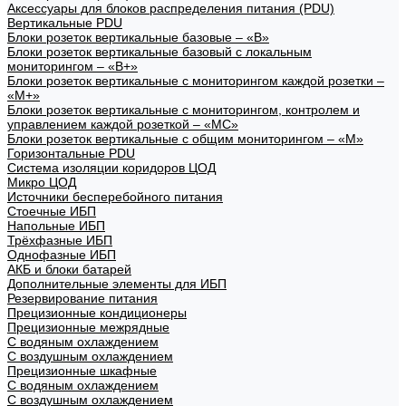
Аксессуары для блоков распределения питания (PDU)
Вертикальные PDU
Блоки розеток вертикальные базовые – «В»
Блоки розеток вертикальные базовый с локальным
мониторингом – «В+»
Блоки розеток вертикальные с мониторингом каждой розетки –
«М+»
Блоки розеток вертикальные с мониторингом, контролем и
управлением каждой розеткой – «МС»
Блоки розеток вертикальные с общим мониторингом – «М»
Горизонтальные PDU
Система изоляции коридоров ЦОД
Микро ЦОД
Источники бесперебойного питания
Стоечные ИБП
Напольные ИБП
Трёхфазные ИБП
Однофазные ИБП
АКБ и блоки батарей
Дополнительные элементы для ИБП
Резервирование питания
Прецизионные кондиционеры
Прецизионные межрядные
С водяным охлаждением
С воздушным охлаждением
Прецизионные шкафные
С водяным охлаждением
С воздушным охлаждением