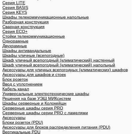
Cерия LITE
Cерия BASIS
Cерия KEYS
Шкафы телекоммуникационные напольные
Разборная конструкция
Сварная конструкция
Серия ECO+
Стойки телекоммуникационные
Однорамные
Двухрамные
Шкафы антивандальные
Шкафы уличные (всепогодные)
Шкаф уличный всепогодный (климатический) настенный
Шкаф уличный всепогодный (климатический) напольный
Аксессуары для уличных всепогодных (климатических) шкафов
Аксессуары для шкафов и стоек
Блок розеток
Ввод с уплотнением
Кабель канал
Универсальные электротехнические шкафы
Решения на базе УЭШ МИКсистем
Шкафы серверные и Колокейшн
Серверные шкафы серия PRO
Серверные шкафы серии PRO с ламелями
Аксессуары
Блоки розеток (PDU)
Аксессуары для блоков распределения питания (PDU)
Вертикальные PDU