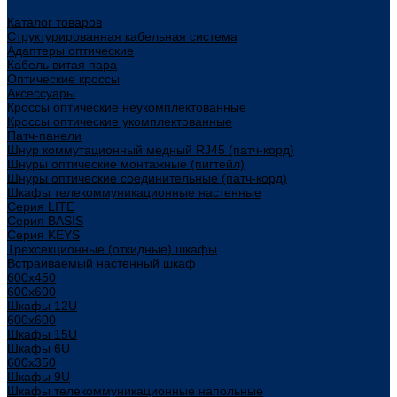
...
Каталог товаров
Структурированная кабельная система
Адаптеры оптические
Кабель витая пара
Оптические кроссы
Аксессуары
Кроссы оптические неукомплектованные
Кроссы оптические укомплектованные
Патч-панели
Шнур коммутационный медный RJ45 (патч-корд)
Шнуры оптические монтажные (пигтейл)
Шнуры оптические соединительные (патч-корд)
Шкафы телекоммуникационные настенные
Cерия LITE
Cерия BASIS
Cерия KEYS
Трехсекционные (откидные) шкафы
Встраиваемый настенный шкаф
600x450
600x600
Шкафы 12U
600x600
Шкафы 15U
Шкафы 6U
600x350
Шкафы 9U
Шкафы телекоммуникационные напольные