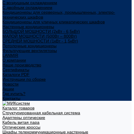
С воздушным охлаждением
С двойным охлаждением
Кондиционеры для серверных, промышленных, электро-
технических шкафов
Кондиционеры для уличных климатических шкафов
Настенные кондиционеры
БОЛЬШОЙ МОЩНОСТИ (2кВт - 6,5кВт)
МАЛОЙ МОЩНОСТИ (500Вт – 800Вт)
СРЕДНЕЙ МОЩНОСТИ (1кВт - 1,5кВт)
Потолочные кондиционеры
Фильтрующие вентиляторы
LANMIR
О компании
Наше производство
Сертификаты
Каталоги PDF
Инструкции по сборке
Новости
Акции
Где купить?
Контакты
Каталог товаров
Структурированная кабельная система
Адаптеры оптические
Кабель витая пара
Оптические кроссы
Шкафы телекоммуникационные настенные