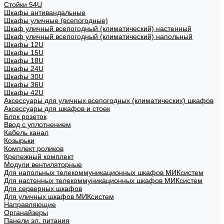
Стойки 54U
Шкафы антивандальные
Шкафы уличные (всепогодные)
Шкаф уличный всепогодный (климатический) настенный
Шкаф уличный всепогодный (климатический) напольный
Шкафы 12U
Шкафы 15U
Шкафы 18U
Шкафы 24U
Шкафы 30U
Шкафы 36U
Шкафы 42U
Аксессуары для уличных всепогодных (климатических) шкафов
Аксессуары для шкафов и стоек
Блок розеток
Ввод с уплотнением
Кабель канал
Козырьки
Комплект роликов
Крепежный комплект
Модули вентиляторные
Для напольных телекоммуникационных шкафов МИКсистем
Для настенных телекоммуникационных шкафов МИКсистем
Для серверных шкафов
Для уличных шкафов МИКсистем
Направляющие
Органайзеры
Панели эл. питания