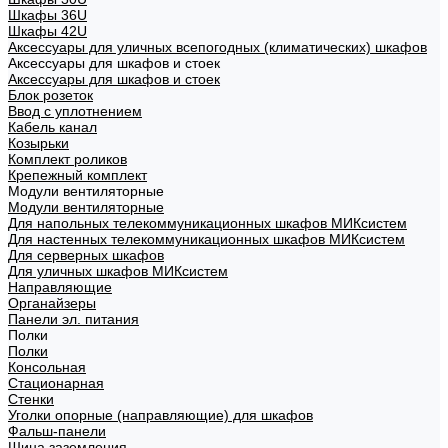
Шкафы 36U
Шкафы 42U
Аксессуары для уличных всепогодных (климатических) шкафов
Аксессуары для шкафов и стоек
Аксессуары для шкафов и стоек
Блок розеток
Ввод с уплотнением
Кабель канал
Козырьки
Комплект роликов
Крепежный комплект
Модули вентиляторные
Модули вентиляторные
Для напольных телекоммуникационных шкафов МИКсистем
Для настенных телекоммуникационных шкафов МИКсистем
Для серверных шкафов
Для уличных шкафов МИКсистем
Направляющие
Органайзеры
Панели эл. питания
Полки
Полки
Консольная
Стационарная
Стенки
Уголки опорные (направляющие) для шкафов
Фальш-панели
Шина заземления