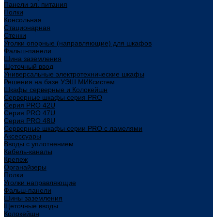
Панели эл. питания
Полки
Консольная
Стационарная
Стенки
Уголки опорные (направляющие) для шкафов
Фальш-панели
Шина заземления
Щеточный ввод
Универсальные электротехнические шкафы
Решения на базе УЭШ МИКсистем
Шкафы серверные и Колокейшн
Серверные шкафы серия PRO
Серия PRO 42U
Серия PRO 47U
Серия PRO 48U
Серверные шкафы серии PRO с ламелями
Аксессуары
Вводы с уплотнением
Кабель-каналы
Крепеж
Органайзеры
Полки
Уголки направляющие
Фальш-панели
Шины заземления
Щеточные вводы
Колокейшн