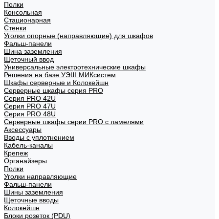
Полки
Консольная
Стационарная
Стенки
Уголки опорные (направляющие) для шкафов
Фальш-панели
Шина заземления
Щеточный ввод
Универсальные электротехнические шкафы
Решения на базе УЭШ МИКсистем
Шкафы серверные и Колокейшн
Серверные шкафы серия PRO
Серия PRO 42U
Серия PRO 47U
Серия PRO 48U
Серверные шкафы серии PRO с ламелями
Аксессуары
Вводы с уплотнением
Кабель-каналы
Крепеж
Органайзеры
Полки
Уголки направляющие
Фальш-панели
Шины заземления
Щеточные вводы
Колокейшн
Блоки розеток (PDU)