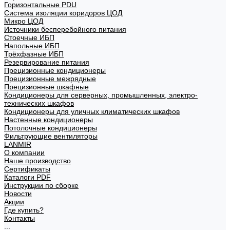
Горизонтальные PDU
Система изоляции коридоров ЦОД
Микро ЦОД
Источники бесперебойного питания
Стоечные ИБП
Напольные ИБП
Трёхфазные ИБП
Резервирование питания
Прецизионные кондиционеры
Прецизионные межрядные
Прецизионные шкафные
Кондиционеры для серверных, промышленных, электро-
технических шкафов
Кондиционеры для уличных климатических шкафов
Настенные кондиционеры
Потолочные кондиционеры
Фильтрующие вентиляторы
LANMIR
О компании
Наше производство
Сертификаты
Каталоги PDF
Инструкции по сборке
Новости
Акции
Где купить?
Контакты
...