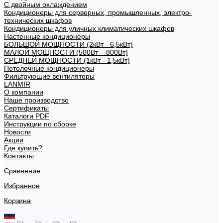
С двойным охлаждением
Кондиционеры для серверных, промышленных, электро-
технических шкафов
Кондиционеры для уличных климатических шкафов
Настенные кондиционеры
БОЛЬШОЙ МОЩНОСТИ (2кВт - 6,5кВт)
МАЛОЙ МОЩНОСТИ (500Вт – 800Вт)
СРЕДНЕЙ МОЩНОСТИ (1кВт - 1,5кВт)
Потолочные кондиционеры
Фильтрующие вентиляторы
LANMIR
О компании
Наше производство
Сертификаты
Каталоги PDF
Инструкции по сборке
Новости
Акции
Где купить?
Контакты
Сравнение
Избранное
Корзина