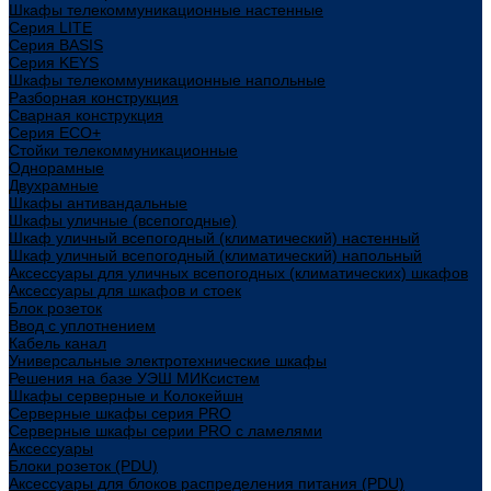
Шкафы телекоммуникационные настенные
Cерия LITE
Cерия BASIS
Cерия KEYS
Шкафы телекоммуникационные напольные
Разборная конструкция
Сварная конструкция
Серия ECO+
Стойки телекоммуникационные
Однорамные
Двухрамные
Шкафы антивандальные
Шкафы уличные (всепогодные)
Шкаф уличный всепогодный (климатический) настенный
Шкаф уличный всепогодный (климатический) напольный
Аксессуары для уличных всепогодных (климатических) шкафов
Аксессуары для шкафов и стоек
Блок розеток
Ввод с уплотнением
Кабель канал
Универсальные электротехнические шкафы
Решения на базе УЭШ МИКсистем
Шкафы серверные и Колокейшн
Серверные шкафы серия PRO
Серверные шкафы серии PRO с ламелями
Аксессуары
Блоки розеток (PDU)
Аксессуары для блоков распределения питания (PDU)