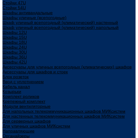
Стойки 47U
Стойки 54U
Шкафы антивандальные
Шкафы уличные (всепогодные)
Шкаф уличный всепогодный (климатический) настенный
Шкаф уличный всепогодный (климатический) напольный
Шкафы 12U
Шкафы 15U
Шкафы 18U
Шкафы 24U
Шкафы 30U
Шкафы 36U
Шкафы 42U
Аксессуары для уличных всепогодных (климатических) шкафов
Аксессуары для шкафов и стоек
Блок розеток
Ввод с уплотнением
Кабель канал
Козырьки
Комплект роликов
Крепежный комплект
Модули вентиляторные
Для напольных телекоммуникационных шкафов МИКсистем
Для настенных телекоммуникационных шкафов МИКсистем
Для серверных шкафов
Для уличных шкафов МИКсистем
Направляющие
Органайзеры