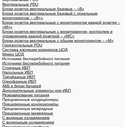
Вертикальные PDU
Блоки розеток вертикальные базовые – «В»
Блоки розеток вертикальные базовый с локальным
мониторингом – «В+»
Блоки розеток вертикальные с мониторингом каждой розетки –
«М+»
Блоки розеток вертикальные с мониторингом, контролем и
управлением каждой розеткой – «МС»
Блоки розеток вертикальные с общим мониторингом – «М»
Горизонтальные PDU
Система изоляции коридоров ЦОД
Микро ЦОД
Источники бесперебойного питания
Источники бесперебойного питания
Стоечные ИБП
Напольные ИБП
Трёхфазные ИБП
Однофазные ИБП
АКБ и блоки батарей
Дополнительные элементы для ИБП
Резервирование питания
Прецизионные кондиционеры
Прецизионные кондиционеры
Прецизионные межрядные
Прецизионные межрядные
С водяным охлаждением
С воздушным охлаждением
Прецизионные шкафные