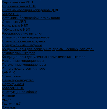
Вертикальные PDU
Горизонтальные PDU
Система изоляции коридоров ЦОД
Микро ЦОД
Источники бесперебойного питания
Стоечные ИБП
Напольные ИБП
Трёхфазные ИБП
Резервирование питания
Прецизионные кондиционеры
Прецизионные межрядные
Прецизионные шкафные
Кондиционеры для серверных, промышленных, электро-
технических шкафов
Кондиционеры для уличных климатических шкафов
Настенные кондиционеры
Потолочные кондиционеры
Фильтрующие вентиляторы
LANMIR
О компании
Наше производство
Сертификаты
Каталоги PDF
Инструкции по сборке
Новости
Акции
Где купить?
Контакты