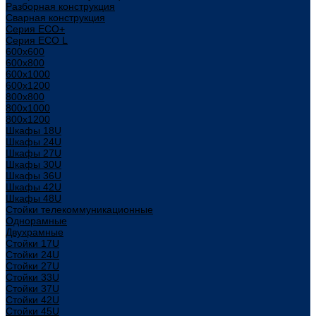
Разборная конструкция
Сварная конструкция
Серия ECO+
Серия ECO L
600x600
600x800
600х1000
600х1200
800x800
800х1000
800х1200
Шкафы 18U
Шкафы 24U
Шкафы 27U
Шкафы 30U
Шкафы 36U
Шкафы 42U
Шкафы 48U
Стойки телекоммуникационные
Однорамные
Двухрамные
Стойки 17U
Стойки 24U
Стойки 27U
Стойки 33U
Стойки 37U
Стойки 42U
Стойки 45U