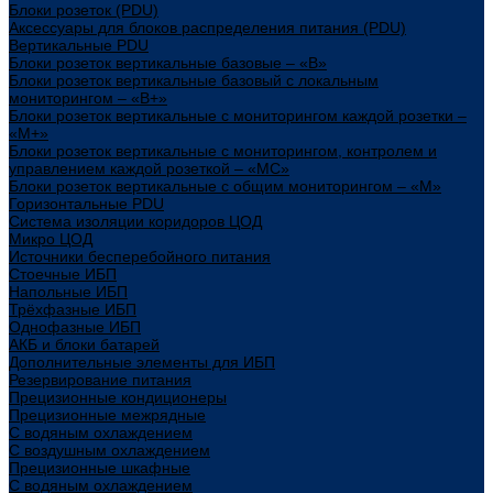
Блоки розеток (PDU)
Аксессуары для блоков распределения питания (PDU)
Вертикальные PDU
Блоки розеток вертикальные базовые – «В»
Блоки розеток вертикальные базовый с локальным
мониторингом – «В+»
Блоки розеток вертикальные с мониторингом каждой розетки –
«М+»
Блоки розеток вертикальные с мониторингом, контролем и
управлением каждой розеткой – «МС»
Блоки розеток вертикальные с общим мониторингом – «М»
Горизонтальные PDU
Система изоляции коридоров ЦОД
Микро ЦОД
Источники бесперебойного питания
Стоечные ИБП
Напольные ИБП
Трёхфазные ИБП
Однофазные ИБП
АКБ и блоки батарей
Дополнительные элементы для ИБП
Резервирование питания
Прецизионные кондиционеры
Прецизионные межрядные
С водяным охлаждением
С воздушным охлаждением
Прецизионные шкафные
С водяным охлаждением