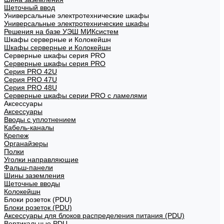
Щеточный ввод
Универсальные электротехнические шкафы
Универсальные электротехнические шкафы
Решения на базе УЭШ МИКсистем
Шкафы серверные и Колокейшн
Шкафы серверные и Колокейшн
Серверные шкафы серия PRO
Серверные шкафы серия PRO
Серия PRO 42U
Серия PRO 47U
Серия PRO 48U
Серверные шкафы серии PRO с ламелями
Аксессуары
Аксессуары
Вводы с уплотнением
Кабель-каналы
Крепеж
Органайзеры
Полки
Уголки направляющие
Фальш-панели
Шины заземления
Щеточные вводы
Колокейшн
Блоки розеток (PDU)
Блоки розеток (PDU)
Аксессуары для блоков распределения питания (PDU)
Вертикальные PDU