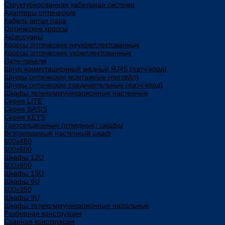
Структурированная кабельная система
Адаптеры оптические
Кабель витая пара
Оптические кроссы
Аксессуары
Кроссы оптические неукомплектованные
Кроссы оптические укомплектованные
Патч-панели
Шнур коммутационный медный RJ45 (патч-корд)
Шнуры оптические монтажные (пигтейл)
Шнуры оптические соединительные (патч-корд)
Шкафы телекоммуникационные настенные
Cерия LITE
Cерия BASIS
Cерия KEYS
Трехсекционные (откидные) шкафы
Встраиваемый настенный шкаф
600x450
600x600
Шкафы 12U
600x600
Шкафы 15U
Шкафы 6U
600x350
Шкафы 9U
Шкафы телекоммуникационные напольные
Разборная конструкция
Сварная конструкция