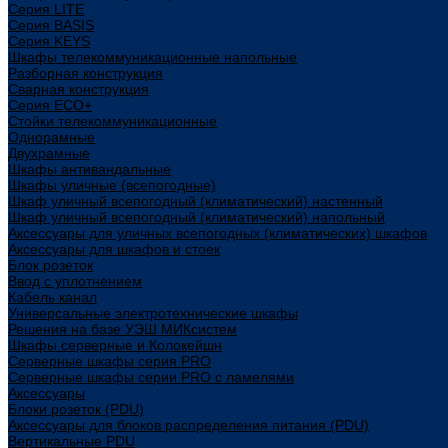
Cерия LITE
Cерия BASIS
Cерия KEYS
Шкафы телекоммуникационные напольные
Разборная конструкция
Сварная конструкция
Серия ECO+
Стойки телекоммуникационные
Однорамные
Двухрамные
Шкафы антивандальные
Шкафы уличные (всепогодные)
Шкаф уличный всепогодный (климатический) настенный
Шкаф уличный всепогодный (климатический) напольный
Аксессуары для уличных всепогодных (климатических) шкафов
Аксессуары для шкафов и стоек
Блок розеток
Ввод с уплотнением
Кабель канал
Универсальные электротехнические шкафы
Решения на базе УЭШ МИКсистем
Шкафы серверные и Колокейшн
Серверные шкафы серия PRO
Серверные шкафы серии PRO с ламелями
Аксессуары
Блоки розеток (PDU)
Аксессуары для блоков распределения питания (PDU)
Вертикальные PDU