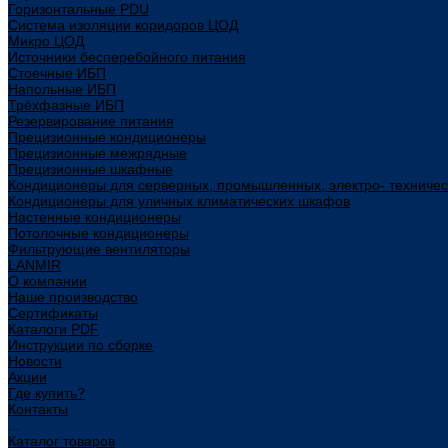
Горизонтальные PDU
Система изоляции коридоров ЦОД
Микро ЦОД
Источники бесперебойного питания
Стоечные ИБП
Напольные ИБП
Трёхфазные ИБП
Резервирование питания
Прецизионные кондиционеры
Прецизионные межрядные
Прецизионные шкафные
Кондиционеры для серверных, промышленных, электро- техниче
Кондиционеры для уличных климатических шкафов
Настенные кондиционеры
Потолочные кондиционеры
Фильтрующие вентиляторы
LANMIR
О компании
Наше производство
Сертификаты
Каталоги PDF
Инструкции по сборке
Новости
Акции
Где купить?
Контакты
...
Каталог товаров