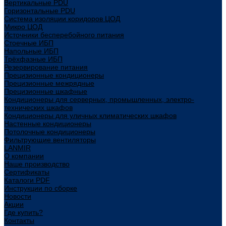
Вертикальные PDU
Горизонтальные PDU
Система изоляции коридоров ЦОД
Микро ЦОД
Источники бесперебойного питания
Стоечные ИБП
Напольные ИБП
Трёхфазные ИБП
Резервирование питания
Прецизионные кондиционеры
Прецизионные межрядные
Прецизионные шкафные
Кондиционеры для серверных, промышленных, электро-
технических шкафов
Кондиционеры для уличных климатических шкафов
Настенные кондиционеры
Потолочные кондиционеры
Фильтрующие вентиляторы
LANMIR
О компании
Наше производство
Сертификаты
Каталоги PDF
Инструкции по сборке
Новости
Акции
Где купить?
Контакты