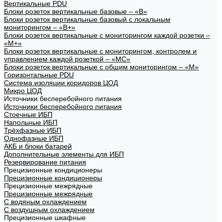
Вертикальные PDU
Блоки розеток вертикальные базовые – «В»
Блоки розеток вертикальные базовый с локальным
мониторингом – «В+»
Блоки розеток вертикальные с мониторингом каждой розетки –
«М+»
Блоки розеток вертикальные с мониторингом, контролем и
управлением каждой розеткой – «МС»
Блоки розеток вертикальные с общим мониторингом – «М»
Горизонтальные PDU
Система изоляции коридоров ЦОД
Микро ЦОД
Источники бесперебойного питания
Источники бесперебойного питания
Стоечные ИБП
Напольные ИБП
Трёхфазные ИБП
Однофазные ИБП
АКБ и блоки батарей
Дополнительные элементы для ИБП
Резервирование питания
Прецизионные кондиционеры
Прецизионные кондиционеры
Прецизионные межрядные
Прецизионные межрядные
С водяным охлаждением
С воздушным охлаждением
Прецизионные шкафные