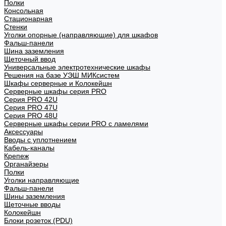
Полки
Консольная
Стационарная
Стенки
Уголки опорные (направляющие) для шкафов
Фальш-панели
Шина заземления
Щеточный ввод
Универсальные электротехнические шкафы
Решения на базе УЭШ МИКсистем
Шкафы серверные и Колокейшн
Серверные шкафы серия PRO
Серия PRO 42U
Серия PRO 47U
Серия PRO 48U
Серверные шкафы серии PRO с ламелями
Аксессуары
Вводы с уплотнением
Кабель-каналы
Крепеж
Органайзеры
Полки
Уголки направляющие
Фальш-панели
Шины заземления
Щеточные вводы
Колокейшн
Блоки розеток (PDU)