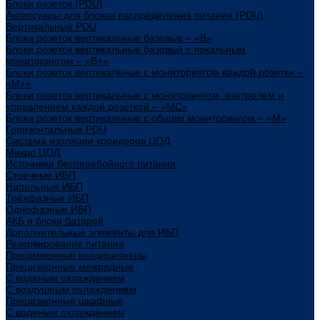
Блоки розеток (PDU)
Аксессуары для блоков распределения питания (PDU)
Вертикальные PDU
Блоки розеток вертикальные базовые – «В»
Блоки розеток вертикальные базовый с локальным
мониторингом – «В+»
Блоки розеток вертикальные с мониторингом каждой розетки –
«М+»
Блоки розеток вертикальные с мониторингом, контролем и
управлением каждой розеткой – «МС»
Блоки розеток вертикальные с общим мониторингом – «М»
Горизонтальные PDU
Система изоляции коридоров ЦОД
Микро ЦОД
Источники бесперебойного питания
Стоечные ИБП
Напольные ИБП
Трёхфазные ИБП
Однофазные ИБП
АКБ и блоки батарей
Дополнительные элементы для ИБП
Резервирование питания
Прецизионные кондиционеры
Прецизионные межрядные
С водяным охлаждением
С воздушным охлаждением
Прецизионные шкафные
С водяным охлаждением