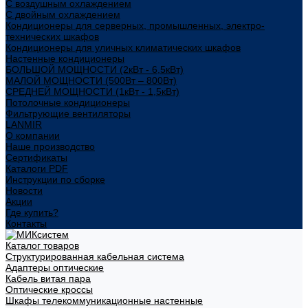
С воздушным охлаждением
С двойным охлаждением
Кондиционеры для серверных, промышленных, электро-
технических шкафов
Кондиционеры для уличных климатических шкафов
Настенные кондиционеры
БОЛЬШОЙ МОЩНОСТИ (2кВт - 6,5кВт)
МАЛОЙ МОЩНОСТИ (500Вт – 800Вт)
СРЕДНЕЙ МОЩНОСТИ (1кВт - 1,5кВт)
Потолочные кондиционеры
Фильтрующие вентиляторы
LANMIR
О компании
Наше производство
Сертификаты
Каталоги PDF
Инструкции по сборке
Новости
Акции
Где купить?
Контакты
Каталог товаров
Структурированная кабельная система
Адаптеры оптические
Кабель витая пара
Оптические кроссы
Шкафы телекоммуникационные настенные