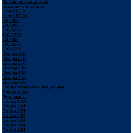
Разборная конструкция
Сварная конструкция
Серия ECO+
Серия ECO L
600x600
600x800
600х1000
600х1200
800x800
800х1000
800х1200
Шкафы 18U
Шкафы 24U
Шкафы 27U
Шкафы 30U
Шкафы 36U
Шкафы 42U
Шкафы 48U
Стойки телекоммуникационные
Однорамные
Двухрамные
Стойки 17U
Стойки 24U
Стойки 27U
Стойки 33U
Стойки 37U
Стойки 42U
Стойки 45U