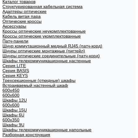
Каталог товаров
Структурированная кабельная система
Адаптеры оптические
Кабель витая пара
Оптические кроссы
Аксессуары
Кроссы оптические неукомплектованные
Кроссы оптические укомплектованные
Патч-панели
Шнур коммутационный медный RJ45 (патч-корд)
Шнуры оптические монтажные (пигтейл)
Шнуры оптические соединительные (патч-корд)
Шкафы телекоммуникационные настенные
Cерия LITE
Cерия BASIS
Cерия KEYS
Трехсекционные (откидные) шкафы
Встраиваемый настенный шкаф
600x450
600x600
Шкафы 12U
600x600
Шкафы 15U
Шкафы 6U
600x350
Шкафы 9U
Шкафы телекоммуникационные напольные
Разборная конструкция