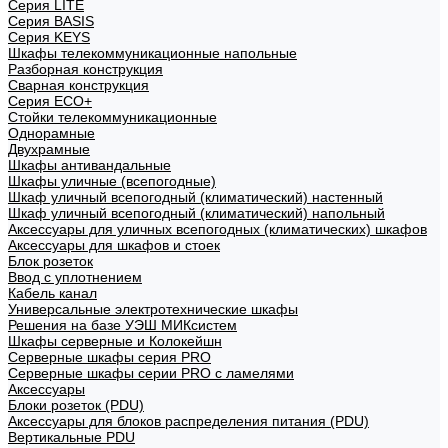
Cерия LITE
Cерия BASIS
Cерия KEYS
Шкафы телекоммуникационные напольные
Разборная конструкция
Сварная конструкция
Серия ECO+
Стойки телекоммуникационные
Однорамные
Двухрамные
Шкафы антивандальные
Шкафы уличные (всепогодные)
Шкаф уличный всепогодный (климатический) настенный
Шкаф уличный всепогодный (климатический) напольный
Аксессуары для уличных всепогодных (климатических) шкафов
Аксессуары для шкафов и стоек
Блок розеток
Ввод с уплотнением
Кабель канал
Универсальные электротехнические шкафы
Решения на базе УЭШ МИКсистем
Шкафы серверные и Колокейшн
Серверные шкафы серия PRO
Серверные шкафы серии PRO с ламелями
Аксессуары
Блоки розеток (PDU)
Аксессуары для блоков распределения питания (PDU)
Вертикальные PDU