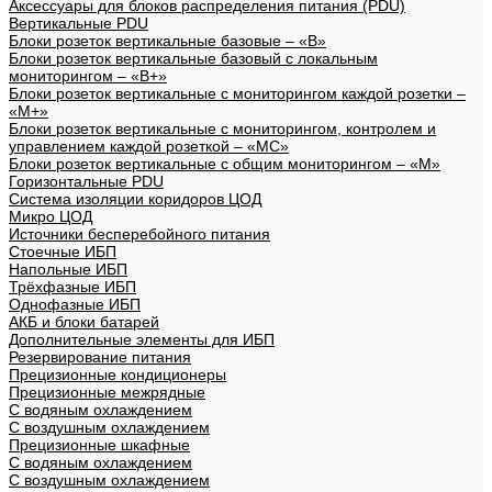
Аксессуары для блоков распределения питания (PDU)
Вертикальные PDU
Блоки розеток вертикальные базовые – «В»
Блоки розеток вертикальные базовый с локальным
мониторингом – «В+»
Блоки розеток вертикальные с мониторингом каждой розетки –
«М+»
Блоки розеток вертикальные с мониторингом, контролем и
управлением каждой розеткой – «МС»
Блоки розеток вертикальные с общим мониторингом – «М»
Горизонтальные PDU
Система изоляции коридоров ЦОД
Микро ЦОД
Источники бесперебойного питания
Стоечные ИБП
Напольные ИБП
Трёхфазные ИБП
Однофазные ИБП
АКБ и блоки батарей
Дополнительные элементы для ИБП
Резервирование питания
Прецизионные кондиционеры
Прецизионные межрядные
С водяным охлаждением
С воздушным охлаждением
Прецизионные шкафные
С водяным охлаждением
С воздушным охлаждением