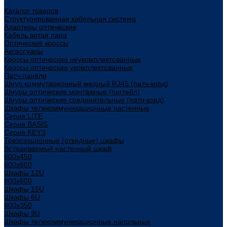
...
Каталог товаров
Структурированная кабельная система
Адаптеры оптические
Кабель витая пара
Оптические кроссы
Аксессуары
Кроссы оптические неукомплектованные
Кроссы оптические укомплектованные
Патч-панели
Шнур коммутационный медный RJ45 (патч-корд)
Шнуры оптические монтажные (пигтейл)
Шнуры оптические соединительные (патч-корд)
Шкафы телекоммуникационные настенные
Cерия LITE
Cерия BASIS
Cерия KEYS
Трехсекционные (откидные) шкафы
Встраиваемый настенный шкаф
600x450
600x600
Шкафы 12U
600x600
Шкафы 15U
Шкафы 6U
600x350
Шкафы 9U
Шкафы телекоммуникационные напольные