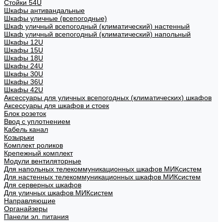
Стойки 54U
Шкафы антивандальные
Шкафы уличные (всепогодные)
Шкаф уличный всепогодный (климатический) настенный
Шкаф уличный всепогодный (климатический) напольный
Шкафы 12U
Шкафы 15U
Шкафы 18U
Шкафы 24U
Шкафы 30U
Шкафы 36U
Шкафы 42U
Аксессуары для уличных всепогодных (климатических) шкафов
Аксессуары для шкафов и стоек
Блок розеток
Ввод с уплотнением
Кабель канал
Козырьки
Комплект роликов
Крепежный комплект
Модули вентиляторные
Для напольных телекоммуникационных шкафов МИКсистем
Для настенных телекоммуникационных шкафов МИКсистем
Для серверных шкафов
Для уличных шкафов МИКсистем
Направляющие
Органайзеры
Панели эл. питания