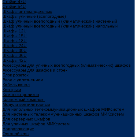
Стойки 47U
Стойки 54U
Шкафы антивандальные
Шкафы уличные (всепогодные)
Шкаф уличный всепогодный (климатический) настенный
Шкаф уличный всепогодный (климатический) напольный
Шкафы 12U
Шкафы 15U
Шкафы 18U
Шкафы 24U
Шкафы 30U
Шкафы 36U
Шкафы 42U
Аксессуары для уличных всепогодных (климатических) шкафов
Аксессуары для шкафов и стоек
Блок розеток
Ввод с уплотнением
Кабель канал
Козырьки
Комплект роликов
Крепежный комплект
Модули вентиляторные
Для напольных телекоммуникационных шкафов МИКсистем
Для настенных телекоммуникационных шкафов МИКсистем
Для серверных шкафов
Для уличных шкафов МИКсистем
Направляющие
Органайзеры