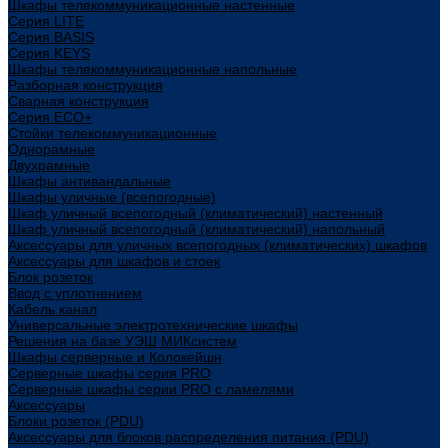
Шкафы телекоммуникационные настенные
Cерия LITE
Cерия BASIS
Cерия KEYS
Шкафы телекоммуникационные напольные
Разборная конструкция
Сварная конструкция
Серия ECO+
Стойки телекоммуникационные
Однорамные
Двухрамные
Шкафы антивандальные
Шкафы уличные (всепогодные)
Шкаф уличный всепогодный (климатический) настенный
Шкаф уличный всепогодный (климатический) напольный
Аксессуары для уличных всепогодных (климатических) шкафов
Аксессуары для шкафов и стоек
Блок розеток
Ввод с уплотнением
Кабель канал
Универсальные электротехнические шкафы
Решения на базе УЭШ МИКсистем
Шкафы серверные и Колокейшн
Серверные шкафы серия PRO
Серверные шкафы серии PRO с ламелями
Аксессуары
Блоки розеток (PDU)
Аксессуары для блоков распределения питания (PDU)