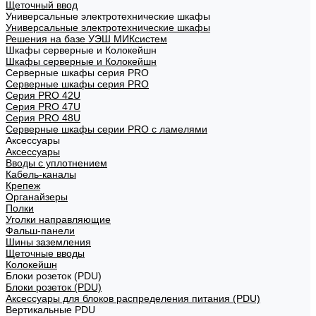
Щеточный ввод
Универсальные электротехнические шкафы
Универсальные электротехнические шкафы
Решения на базе УЭШ МИКсистем
Шкафы серверные и Колокейшн
Шкафы серверные и Колокейшн
Серверные шкафы серия PRO
Серверные шкафы серия PRO
Серия PRO 42U
Серия PRO 47U
Серия PRO 48U
Серверные шкафы серии PRO с ламелями
Аксессуары
Аксессуары
Вводы с уплотнением
Кабель-каналы
Крепеж
Органайзеры
Полки
Уголки направляющие
Фальш-панели
Шины заземления
Щеточные вводы
Колокейшн
Блоки розеток (PDU)
Блоки розеток (PDU)
Аксессуары для блоков распределения питания (PDU)
Вертикальные PDU