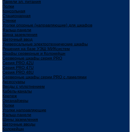
Панели эл. питания
Полки
Консольная
Стационарная
Стенки
Уголки опорные (направляющие) для шкафов
Фальш-панели
Шина заземления
Щеточный ввод
Универсальные электротехнические шкафы
Решения на базе УЭШ МИКсистем
Шкафы серверные и Колокейшн
Серверные шкафы серия PRO
Серия PRO 42U
Серия PRO 47U
Серия PRO 48U
Серверные шкафы серии PRO с ламелями
Аксессуары
Вводы с уплотнением
Кабель-каналы
Крепеж
Органайзеры
Полки
Уголки направляющие
Фальш-панели
Шины заземления
Щеточные вводы
Колокейшн