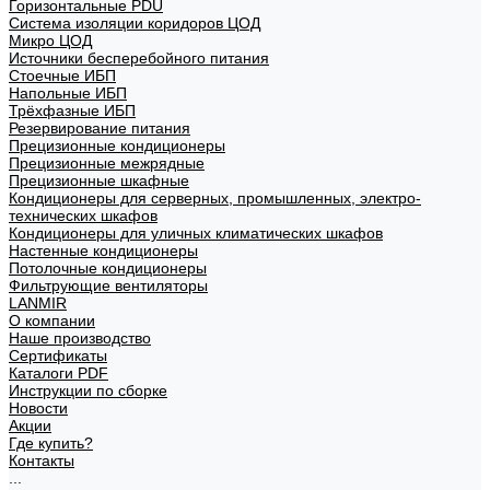
Горизонтальные PDU
Система изоляции коридоров ЦОД
Микро ЦОД
Источники бесперебойного питания
Стоечные ИБП
Напольные ИБП
Трёхфазные ИБП
Резервирование питания
Прецизионные кондиционеры
Прецизионные межрядные
Прецизионные шкафные
Кондиционеры для серверных, промышленных, электро-
технических шкафов
Кондиционеры для уличных климатических шкафов
Настенные кондиционеры
Потолочные кондиционеры
Фильтрующие вентиляторы
LANMIR
О компании
Наше производство
Сертификаты
Каталоги PDF
Инструкции по сборке
Новости
Акции
Где купить?
Контакты
...