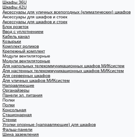
Шкафы 36U
Шкафы 42U
Аксессуары для уличных всепогодных (климатических) шкафов
Аксессуары для шкафов и стоек
Аксессуары для шкафов и стоек
Блок розеток
Ввод с уплотнением
Кабель канал
Козырьки
Комплект роликов
Крепежный комплект
Модули вентиляторные
Модули вентиляторные
Для напольных телекоммуникационных шкафов МИКсистем
Для настенных телекоммуникационных шкафов МИКсистем
Для серверных шкафов
Для уличных шкафов МИКсистем
Направляющие
Органайзеры
Панели эл. питания
Полки
Полки
Консольная
Стационарная
Стенки
Уголки опорные (направляющие) для шкафов
Фальш-панели
Шина заземления