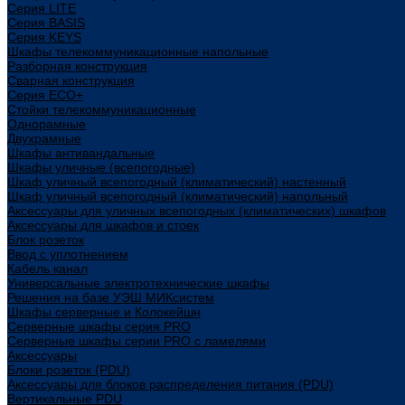
Cерия LITE
Cерия BASIS
Cерия KEYS
Шкафы телекоммуникационные напольные
Разборная конструкция
Сварная конструкция
Серия ECO+
Стойки телекоммуникационные
Однорамные
Двухрамные
Шкафы антивандальные
Шкафы уличные (всепогодные)
Шкаф уличный всепогодный (климатический) настенный
Шкаф уличный всепогодный (климатический) напольный
Аксессуары для уличных всепогодных (климатических) шкафов
Аксессуары для шкафов и стоек
Блок розеток
Ввод с уплотнением
Кабель канал
Универсальные электротехнические шкафы
Решения на базе УЭШ МИКсистем
Шкафы серверные и Колокейшн
Серверные шкафы серия PRO
Серверные шкафы серии PRO с ламелями
Аксессуары
Блоки розеток (PDU)
Аксессуары для блоков распределения питания (PDU)
Вертикальные PDU