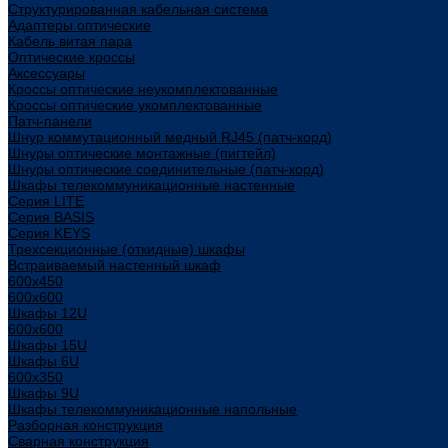
Структурированная кабельная система
Адаптеры оптические
Кабель витая пара
Оптические кроссы
Аксессуары
Кроссы оптические неукомплектованные
Кроссы оптические укомплектованные
Патч-панели
Шнур коммутационный медный RJ45 (патч-корд)
Шнуры оптические монтажные (пигтейл)
Шнуры оптические соединительные (патч-корд)
Шкафы телекоммуникационные настенные
Cерия LITE
Cерия BASIS
Cерия KEYS
Трехсекционные (откидные) шкафы
Встраиваемый настенный шкаф
600x450
600x600
Шкафы 12U
600x600
Шкафы 15U
Шкафы 6U
600x350
Шкафы 9U
Шкафы телекоммуникационные напольные
Разборная конструкция
Сварная конструкция