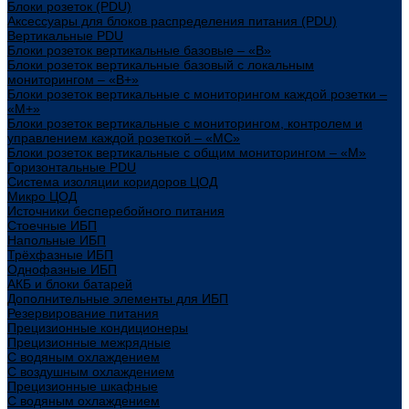
Блоки розеток (PDU)
Аксессуары для блоков распределения питания (PDU)
Вертикальные PDU
Блоки розеток вертикальные базовые – «В»
Блоки розеток вертикальные базовый с локальным
мониторингом – «В+»
Блоки розеток вертикальные с мониторингом каждой розетки –
«М+»
Блоки розеток вертикальные с мониторингом, контролем и
управлением каждой розеткой – «МС»
Блоки розеток вертикальные с общим мониторингом – «М»
Горизонтальные PDU
Система изоляции коридоров ЦОД
Микро ЦОД
Источники бесперебойного питания
Стоечные ИБП
Напольные ИБП
Трёхфазные ИБП
Однофазные ИБП
АКБ и блоки батарей
Дополнительные элементы для ИБП
Резервирование питания
Прецизионные кондиционеры
Прецизионные межрядные
С водяным охлаждением
С воздушным охлаждением
Прецизионные шкафные
С водяным охлаждением