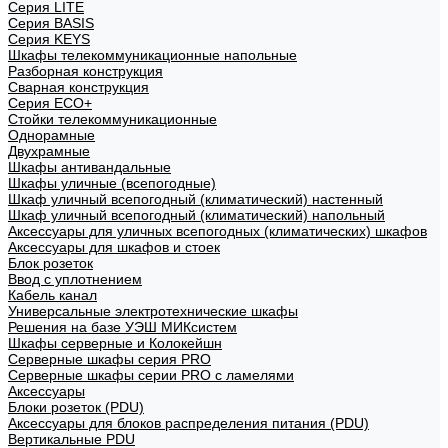
Cерия LITE
Cерия BASIS
Cерия KEYS
Шкафы телекоммуникационные напольные
Разборная конструкция
Сварная конструкция
Серия ECO+
Стойки телекоммуникационные
Однорамные
Двухрамные
Шкафы антивандальные
Шкафы уличные (всепогодные)
Шкаф уличный всепогодный (климатический) настенный
Шкаф уличный всепогодный (климатический) напольный
Аксессуары для уличных всепогодных (климатических) шкафов
Аксессуары для шкафов и стоек
Блок розеток
Ввод с уплотнением
Кабель канал
Универсальные электротехнические шкафы
Решения на базе УЭШ МИКсистем
Шкафы серверные и Колокейшн
Серверные шкафы серия PRO
Серверные шкафы серии PRO с ламелями
Аксессуары
Блоки розеток (PDU)
Аксессуары для блоков распределения питания (PDU)
Вертикальные PDU