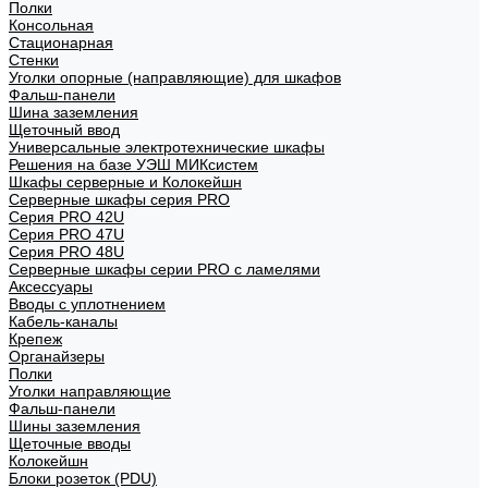
Полки
Консольная
Стационарная
Стенки
Уголки опорные (направляющие) для шкафов
Фальш-панели
Шина заземления
Щеточный ввод
Универсальные электротехнические шкафы
Решения на базе УЭШ МИКсистем
Шкафы серверные и Колокейшн
Серверные шкафы серия PRO
Серия PRO 42U
Серия PRO 47U
Серия PRO 48U
Серверные шкафы серии PRO с ламелями
Аксессуары
Вводы с уплотнением
Кабель-каналы
Крепеж
Органайзеры
Полки
Уголки направляющие
Фальш-панели
Шины заземления
Щеточные вводы
Колокейшн
Блоки розеток (PDU)