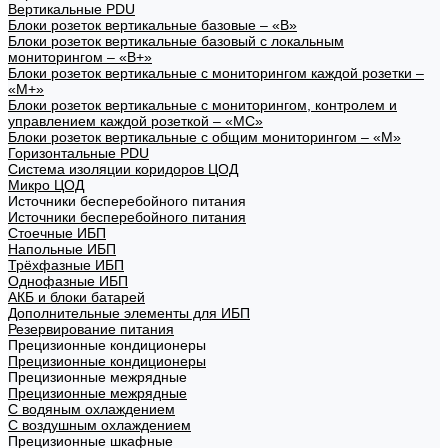
Вертикальные PDU
Блоки розеток вертикальные базовые – «В»
Блоки розеток вертикальные базовый с локальным
мониторингом – «В+»
Блоки розеток вертикальные с мониторингом каждой розетки –
«М+»
Блоки розеток вертикальные с мониторингом, контролем и
управлением каждой розеткой – «МС»
Блоки розеток вертикальные с общим мониторингом – «М»
Горизонтальные PDU
Система изоляции коридоров ЦОД
Микро ЦОД
Источники бесперебойного питания
Источники бесперебойного питания
Стоечные ИБП
Напольные ИБП
Трёхфазные ИБП
Однофазные ИБП
АКБ и блоки батарей
Дополнительные элементы для ИБП
Резервирование питания
Прецизионные кондиционеры
Прецизионные кондиционеры
Прецизионные межрядные
Прецизионные межрядные
С водяным охлаждением
С воздушным охлаждением
Прецизионные шкафные