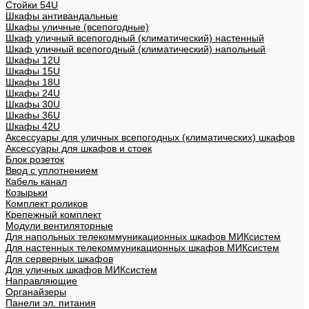
Стойки 54U
Шкафы антивандальные
Шкафы уличные (всепогодные)
Шкаф уличный всепогодный (климатический) настенный
Шкаф уличный всепогодный (климатический) напольный
Шкафы 12U
Шкафы 15U
Шкафы 18U
Шкафы 24U
Шкафы 30U
Шкафы 36U
Шкафы 42U
Аксессуары для уличных всепогодных (климатических) шкафов
Аксессуары для шкафов и стоек
Блок розеток
Ввод с уплотнением
Кабель канал
Козырьки
Комплект роликов
Крепежный комплект
Модули вентиляторные
Для напольных телекоммуникационных шкафов МИКсистем
Для настенных телекоммуникационных шкафов МИКсистем
Для серверных шкафов
Для уличных шкафов МИКсистем
Направляющие
Органайзеры
Панели эл. питания