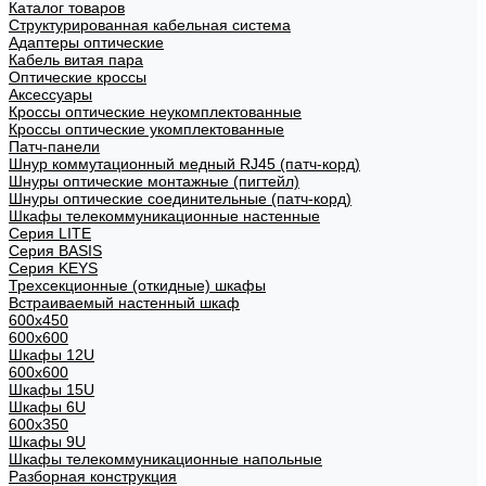
Каталог товаров
Структурированная кабельная система
Адаптеры оптические
Кабель витая пара
Оптические кроссы
Аксессуары
Кроссы оптические неукомплектованные
Кроссы оптические укомплектованные
Патч-панели
Шнур коммутационный медный RJ45 (патч-корд)
Шнуры оптические монтажные (пигтейл)
Шнуры оптические соединительные (патч-корд)
Шкафы телекоммуникационные настенные
Cерия LITE
Cерия BASIS
Cерия KEYS
Трехсекционные (откидные) шкафы
Встраиваемый настенный шкаф
600x450
600x600
Шкафы 12U
600x600
Шкафы 15U
Шкафы 6U
600x350
Шкафы 9U
Шкафы телекоммуникационные напольные
Разборная конструкция