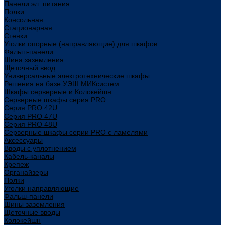
Панели эл. питания
Полки
Консольная
Стационарная
Стенки
Уголки опорные (направляющие) для шкафов
Фальш-панели
Шина заземления
Щеточный ввод
Универсальные электротехнические шкафы
Решения на базе УЭШ МИКсистем
Шкафы серверные и Колокейшн
Серверные шкафы серия PRO
Серия PRO 42U
Серия PRO 47U
Серия PRO 48U
Серверные шкафы серии PRO с ламелями
Аксессуары
Вводы с уплотнением
Кабель-каналы
Крепеж
Органайзеры
Полки
Уголки направляющие
Фальш-панели
Шины заземления
Щеточные вводы
Колокейшн