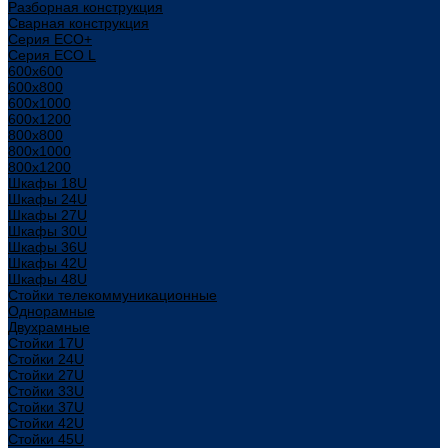
Разборная конструкция
Сварная конструкция
Серия ECO+
Серия ECO L
600x600
600x800
600х1000
600х1200
800x800
800х1000
800х1200
Шкафы 18U
Шкафы 24U
Шкафы 27U
Шкафы 30U
Шкафы 36U
Шкафы 42U
Шкафы 48U
Стойки телекоммуникационные
Однорамные
Двухрамные
Стойки 17U
Стойки 24U
Стойки 27U
Стойки 33U
Стойки 37U
Стойки 42U
Стойки 45U