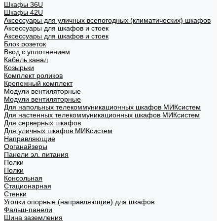
Шкафы 36U
Шкафы 42U
Аксессуары для уличных всепогодных (климатических) шкафов
Аксессуары для шкафов и стоек
Аксессуары для шкафов и стоек
Блок розеток
Ввод с уплотнением
Кабель канал
Козырьки
Комплект роликов
Крепежный комплект
Модули вентиляторные
Модули вентиляторные
Для напольных телекоммуникационных шкафов МИКсистем
Для настенных телекоммуникационных шкафов МИКсистем
Для серверных шкафов
Для уличных шкафов МИКсистем
Направляющие
Органайзеры
Панели эл. питания
Полки
Полки
Консольная
Стационарная
Стенки
Уголки опорные (направляющие) для шкафов
Фальш-панели
Шина заземления