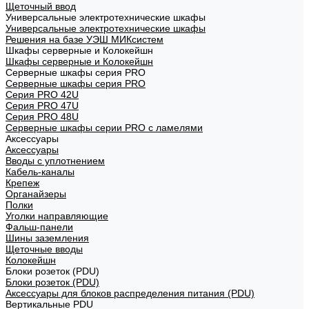
Щеточный ввод
Универсальные электротехнические шкафы
Универсальные электротехнические шкафы
Решения на базе УЭШ МИКсистем
Шкафы серверные и Колокейшн
Шкафы серверные и Колокейшн
Серверные шкафы серия PRO
Серверные шкафы серия PRO
Серия PRO 42U
Серия PRO 47U
Серия PRO 48U
Серверные шкафы серии PRO с ламелями
Аксессуары
Аксессуары
Вводы с уплотнением
Кабель-каналы
Крепеж
Органайзеры
Полки
Уголки направляющие
Фальш-панели
Шины заземления
Щеточные вводы
Колокейшн
Блоки розеток (PDU)
Блоки розеток (PDU)
Аксессуары для блоков распределения питания (PDU)
Вертикальные PDU