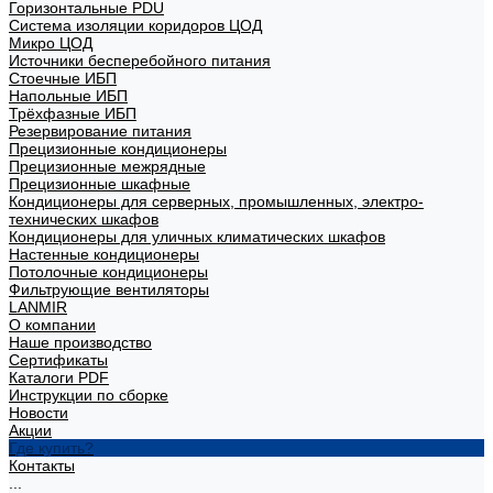
Горизонтальные PDU
Система изоляции коридоров ЦОД
Микро ЦОД
Источники бесперебойного питания
Стоечные ИБП
Напольные ИБП
Трёхфазные ИБП
Резервирование питания
Прецизионные кондиционеры
Прецизионные межрядные
Прецизионные шкафные
Кондиционеры для серверных, промышленных, электро-
технических шкафов
Кондиционеры для уличных климатических шкафов
Настенные кондиционеры
Потолочные кондиционеры
Фильтрующие вентиляторы
LANMIR
О компании
Наше производство
Сертификаты
Каталоги PDF
Инструкции по сборке
Новости
Акции
Где купить?
Контакты
...