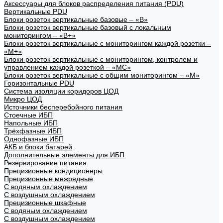
Аксессуары для блоков распределения питания (PDU)
Вертикальные PDU
Блоки розеток вертикальные базовые – «В»
Блоки розеток вертикальные базовый с локальным
мониторингом – «В+»
Блоки розеток вертикальные с мониторингом каждой розетки –
«М+»
Блоки розеток вертикальные с мониторингом, контролем и
управлением каждой розеткой – «МС»
Блоки розеток вертикальные с общим мониторингом – «М»
Горизонтальные PDU
Система изоляции коридоров ЦОД
Микро ЦОД
Источники бесперебойного питания
Стоечные ИБП
Напольные ИБП
Трёхфазные ИБП
Однофазные ИБП
АКБ и блоки батарей
Дополнительные элементы для ИБП
Резервирование питания
Прецизионные кондиционеры
Прецизионные межрядные
С водяным охлаждением
С воздушным охлаждением
Прецизионные шкафные
С водяным охлаждением
С воздушным охлаждением