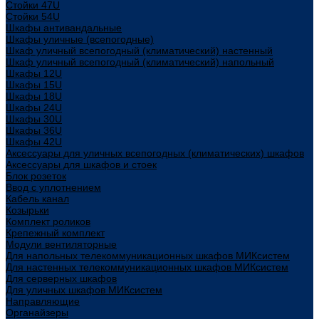
Стойки 47U
Стойки 54U
Шкафы антивандальные
Шкафы уличные (всепогодные)
Шкаф уличный всепогодный (климатический) настенный
Шкаф уличный всепогодный (климатический) напольный
Шкафы 12U
Шкафы 15U
Шкафы 18U
Шкафы 24U
Шкафы 30U
Шкафы 36U
Шкафы 42U
Аксессуары для уличных всепогодных (климатических) шкафов
Аксессуары для шкафов и стоек
Блок розеток
Ввод с уплотнением
Кабель канал
Козырьки
Комплект роликов
Крепежный комплект
Модули вентиляторные
Для напольных телекоммуникационных шкафов МИКсистем
Для настенных телекоммуникационных шкафов МИКсистем
Для серверных шкафов
Для уличных шкафов МИКсистем
Направляющие
Органайзеры