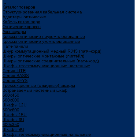
...
Каталог товаров
Структурированная кабельная система
Адаптеры оптические
Кабель витая пара
Оптические кроссы
Аксессуары
Кроссы оптические неукомплектованные
Кроссы оптические укомплектованные
Патч-панели
Шнур коммутационный медный RJ45 (патч-корд)
Шнуры оптические монтажные (пигтейл)
Шнуры оптические соединительные (патч-корд)
Шкафы телекоммуникационные настенные
Cерия LITE
Cерия BASIS
Cерия KEYS
Трехсекционные (откидные) шкафы
Встраиваемый настенный шкаф
600x450
600x600
Шкафы 12U
600x600
Шкафы 15U
Шкафы 6U
600x350
Шкафы 9U
Шкафы телекоммуникационные напольные