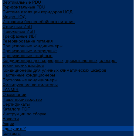
Вертикальные PDU
Горизонтальные PDU
Система изоляции коридоров ЦОД
Микро ЦОД
Источники бесперебойного питания
Стоечные ИБП
Напольные ИБП
Трёхфазные ИБП
Резервирование питания
Прецизионные кондиционеры
Прецизионные межрядные
Прецизионные шкафные
Кондиционеры для серверных, промышленных, электро-
технических шкафов
Кондиционеры для уличных климатических шкафов
Настенные кондиционеры
Потолочные кондиционеры
Фильтрующие вентиляторы
LANMIR
О компании
Наше производство
Сертификаты
Каталоги PDF
Инструкции по сборке
Новости
Акции
Где купить?
Контакты