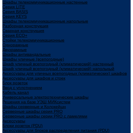
Шкафы телекоммуникационные настенные
Cерия LITE
Cерия BASIS
Cерия KEYS
Шкафы телекоммуникационные напольные
Разборная конструкция
Сварная конструкция
Серия ECO+
Стойки телекоммуникационные
Однорамные
Двухрамные
Шкафы антивандальные
Шкафы уличные (всепогодные)
Шкаф уличный всепогодный (климатический) настенный
Шкаф уличный всепогодный (климатический) напольный
Аксессуары для уличных всепогодных (климатических) шкафов
Аксессуары для шкафов и стоек
Блок розеток
Ввод с уплотнением
Кабель канал
Универсальные электротехнические шкафы
Решения на базе УЭШ МИКсистем
Шкафы серверные и Колокейшн
Серверные шкафы серия PRO
Серверные шкафы серии PRO с ламелями
Аксессуары
Блоки розеток (PDU)
Аксессуары для блоков распределения питания (PDU)