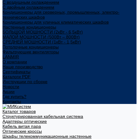
С воздушным охлаждением
С двойным охлаждением
Кондиционеры для серверных, промышленных, электро-
технических шкафов
Кондиционеры для уличных климатических шкафов
Настенные кондиционеры
БОЛЬШОЙ МОЩНОСТИ (2кВт - 6,5кВт)
МАЛОЙ МОЩНОСТИ (500Вт – 800Вт)
СРЕДНЕЙ МОЩНОСТИ (1кВт - 1,5кВт)
Потолочные кондиционеры
Фильтрующие вентиляторы
LANMIR
О компании
Наше производство
Сертификаты
Каталоги PDF
Инструкции по сборке
Новости
Акции
Где купить?
Контакты
Каталог товаров
Структурированная кабельная система
Адаптеры оптические
Кабель витая пара
Оптические кроссы
Шкафы телекоммуникационные настенные