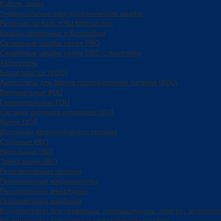
Кабель канал
Универсальные электротехнические шкафы
Решения на базе УЭШ МИКсистем
Шкафы серверные и Колокейшн
Серверные шкафы серия PRO
Серверные шкафы серии PRO с ламелями
Аксессуары
Блоки розеток (PDU)
Аксессуары для блоков распределения питания (PDU)
Вертикальные PDU
Горизонтальные PDU
Система изоляции коридоров ЦОД
Микро ЦОД
Источники бесперебойного питания
Стоечные ИБП
Напольные ИБП
Трёхфазные ИБП
Резервирование питания
Прецизионные кондиционеры
Прецизионные межрядные
Прецизионные шкафные
Кондиционеры для серверных, промышленных, электро- техничес
Кондиционеры для уличных климатических шкафов