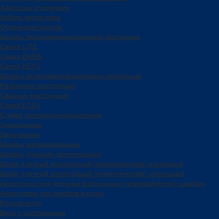
Адаптеры оптические
Кабель витая пара
Оптические кроссы
Шкафы телекоммуникационные настенные
Cерия LITE
Cерия BASIS
Cерия KEYS
Шкафы телекоммуникационные напольные
Разборная конструкция
Сварная конструкция
Серия ECO+
Стойки телекоммуникационные
Однорамные
Двухрамные
Шкафы антивандальные
Шкафы уличные (всепогодные)
Шкаф уличный всепогодный (климатический) настенный
Шкаф уличный всепогодный (климатический) напольный
Аксессуары для уличных всепогодных (климатических) шкафов
Аксессуары для шкафов и стоек
Блок розеток
Ввод с уплотнением