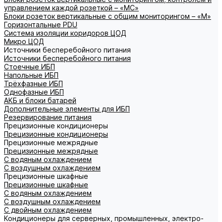
управлением каждой розеткой – «МС»
Блоки розеток вертикальные с общим мониторингом – «М»
Горизонтальные PDU
Система изоляции коридоров ЦОД
Микро ЦОД
Источники бесперебойного питания
Источники бесперебойного питания
Стоечные ИБП
Напольные ИБП
Трёхфазные ИБП
Однофазные ИБП
АКБ и блоки батарей
Дополнительные элементы для ИБП
Резервирование питания
Прецизионные кондиционеры
Прецизионные кондиционеры
Прецизионные межрядные
Прецизионные межрядные
С водяным охлаждением
С воздушным охлаждением
Прецизионные шкафные
Прецизионные шкафные
С водяным охлаждением
С воздушным охлаждением
С двойным охлаждением
Кондиционеры для серверных, промышленных, электро-