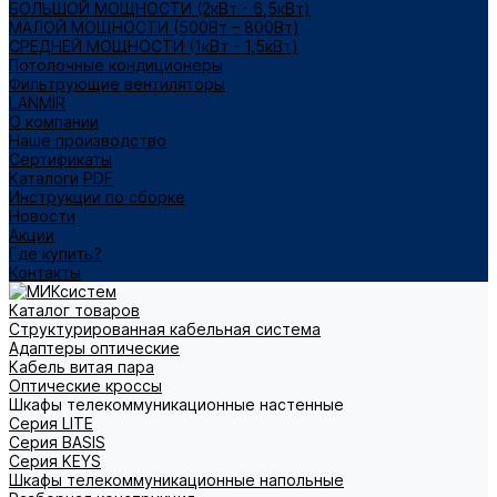
БОЛЬШОЙ МОЩНОСТИ (2кВт - 6,5кВт)
МАЛОЙ МОЩНОСТИ (500Вт – 800Вт)
СРЕДНЕЙ МОЩНОСТИ (1кВт - 1,5кВт)
Потолочные кондиционеры
Фильтрующие вентиляторы
LANMIR
О компании
Наше производство
Сертификаты
Каталоги PDF
Инструкции по сборке
Новости
Акции
Где купить?
Контакты
Каталог товаров
Структурированная кабельная система
Адаптеры оптические
Кабель витая пара
Оптические кроссы
Шкафы телекоммуникационные настенные
Cерия LITE
Cерия BASIS
Cерия KEYS
Шкафы телекоммуникационные напольные