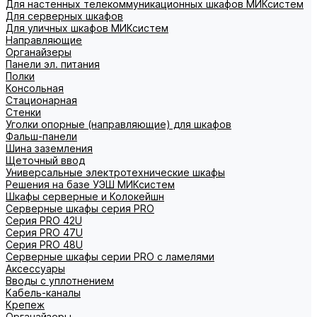
Для настенных телекоммуникационных шкафов МИКсистем
Для серверных шкафов
Для уличных шкафов МИКсистем
Направляющие
Органайзеры
Панели эл. питания
Полки
Консольная
Стационарная
Стенки
Уголки опорные (направляющие) для шкафов
Фальш-панели
Шина заземления
Щеточный ввод
Универсальные электротехнические шкафы
Решения на базе УЭШ МИКсистем
Шкафы серверные и Колокейшн
Серверные шкафы серия PRO
Серия PRO 42U
Серия PRO 47U
Серия PRO 48U
Серверные шкафы серии PRO с ламелями
Аксессуары
Вводы с уплотнением
Кабель-каналы
Крепеж
Органайзеры