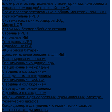
Блоки розеток вертикальные с мониторингом, контролем и
управлением каждой розеткой – «МС»
Блоки розеток вертикальные с общим мониторингом – «М»
Горизонтальные PDU
Система изоляции коридоров ЦОД
Микро ЦОД
Источники бесперебойного питания
Стоечные ИБП
Напольные ИБП
Трёхфазные ИБП
Однофазные ИБП
АКБ и блоки батарей
Дополнительные элементы для ИБП
Резервирование питания
Прецизионные кондиционеры
Прецизионные межрядные
С водяным охлаждением
С воздушным охлаждением
Прецизионные шкафные
С водяным охлаждением
С воздушным охлаждением
С двойным охлаждением
Кондиционеры для серверных, промышленных, электро-
технических шкафов
Кондиционеры для уличных климатических шкафов
Настенные кондиционеры