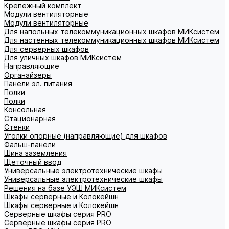
Крепежный комплект
Модули вентиляторные
Модули вентиляторные
Для напольных телекоммуникационных шкафов МИКсистем
Для настенных телекоммуникационных шкафов МИКсистем
Для серверных шкафов
Для уличных шкафов МИКсистем
Направляющие
Органайзеры
Панели эл. питания
Полки
Полки
Консольная
Стационарная
Стенки
Уголки опорные (направляющие) для шкафов
Фальш-панели
Шина заземления
Щеточный ввод
Универсальные электротехнические шкафы
Универсальные электротехнические шкафы
Решения на базе УЭШ МИКсистем
Шкафы серверные и Колокейшн
Шкафы серверные и Колокейшн
Серверные шкафы серия PRO
Серверные шкафы серия PRO