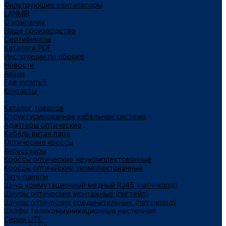
Фильтрующие вентиляторы
LANMIR
О компании
Наше производство
Сертификаты
Каталоги PDF
Инструкции по сборке
Новости
Акции
Где купить?
Контакты
...
Каталог товаров
Структурированная кабельная система
Адаптеры оптические
Кабель витая пара
Оптические кроссы
Аксессуары
Кроссы оптические неукомплектованные
Кроссы оптические укомплектованные
Патч-панели
Шнур коммутационный медный RJ45 (патч-корд)
Шнуры оптические монтажные (пигтейл)
Шнуры оптические соединительные (патч-корд)
Шкафы телекоммуникационные настенные
Cерия LITE