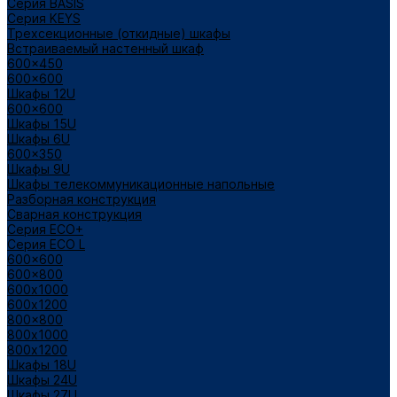
Cерия BASIS
Cерия KEYS
Трехсекционные (откидные) шкафы
Встраиваемый настенный шкаф
600x450
600x600
Шкафы 12U
600x600
Шкафы 15U
Шкафы 6U
600x350
Шкафы 9U
Шкафы телекоммуникационные напольные
Разборная конструкция
Сварная конструкция
Серия ECO+
Серия ECO L
600x600
600x800
600х1000
600х1200
800x800
800х1000
800х1200
Шкафы 18U
Шкафы 24U
Шкафы 27U