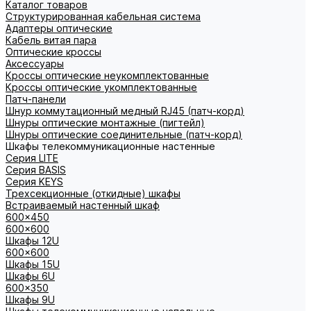
Каталог товаров
Структурированная кабельная система
Адаптеры оптические
Кабель витая пара
Оптические кроссы
Аксессуары
Кроссы оптические неукомплектованные
Кроссы оптические укомплектованные
Патч-панели
Шнур коммутационный медный RJ45 (патч-корд)
Шнуры оптические монтажные (пигтейл)
Шнуры оптические соединительные (патч-корд)
Шкафы телекоммуникационные настенные
Cерия LITE
Cерия BASIS
Cерия KEYS
Трехсекционные (откидные) шкафы
Встраиваемый настенный шкаф
600x450
600x600
Шкафы 12U
600x600
Шкафы 15U
Шкафы 6U
600x350
Шкафы 9U