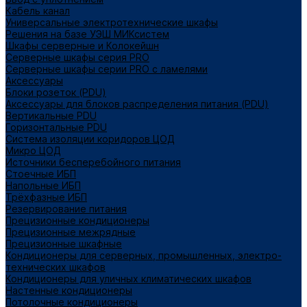
Кабель канал
Универсальные электротехнические шкафы
Решения на базе УЭШ МИКсистем
Шкафы серверные и Колокейшн
Серверные шкафы серия PRO
Серверные шкафы серии PRO с ламелями
Аксессуары
Блоки розеток (PDU)
Аксессуары для блоков распределения питания (PDU)
Вертикальные PDU
Горизонтальные PDU
Система изоляции коридоров ЦОД
Микро ЦОД
Источники бесперебойного питания
Стоечные ИБП
Напольные ИБП
Трёхфазные ИБП
Резервирование питания
Прецизионные кондиционеры
Прецизионные межрядные
Прецизионные шкафные
Кондиционеры для серверных, промышленных, электро-
технических шкафов
Кондиционеры для уличных климатических шкафов
Настенные кондиционеры
Потолочные кондиционеры