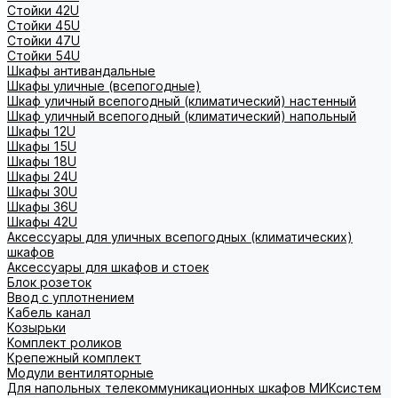
Стойки 42U
Стойки 45U
Стойки 47U
Стойки 54U
Шкафы антивандальные
Шкафы уличные (всепогодные)
Шкаф уличный всепогодный (климатический) настенный
Шкаф уличный всепогодный (климатический) напольный
Шкафы 12U
Шкафы 15U
Шкафы 18U
Шкафы 24U
Шкафы 30U
Шкафы 36U
Шкафы 42U
Аксессуары для уличных всепогодных (климатических)
шкафов
Аксессуары для шкафов и стоек
Блок розеток
Ввод с уплотнением
Кабель канал
Козырьки
Комплект роликов
Крепежный комплект
Модули вентиляторные
Для напольных телекоммуникационных шкафов МИКсистем