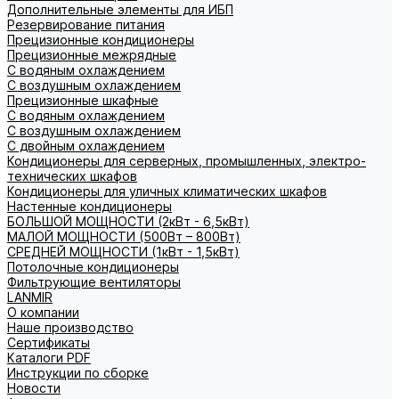
Дополнительные элементы для ИБП
Резервирование питания
Прецизионные кондиционеры
Прецизионные межрядные
С водяным охлаждением
С воздушным охлаждением
Прецизионные шкафные
С водяным охлаждением
С воздушным охлаждением
С двойным охлаждением
Кондиционеры для серверных, промышленных, электро-
технических шкафов
Кондиционеры для уличных климатических шкафов
Настенные кондиционеры
БОЛЬШОЙ МОЩНОСТИ (2кВт - 6,5кВт)
МАЛОЙ МОЩНОСТИ (500Вт – 800Вт)
СРЕДНЕЙ МОЩНОСТИ (1кВт - 1,5кВт)
Потолочные кондиционеры
Фильтрующие вентиляторы
LANMIR
О компании
Наше производство
Сертификаты
Каталоги PDF
Инструкции по сборке
Новости