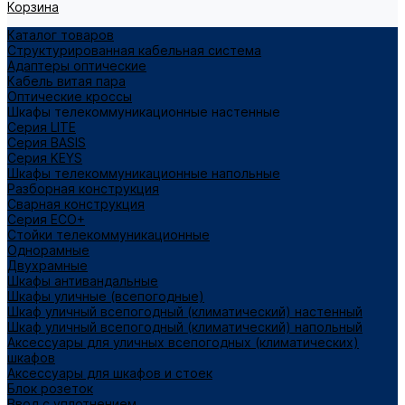
Корзина
Каталог товаров
Структурированная кабельная система
Адаптеры оптические
Кабель витая пара
Оптические кроссы
Шкафы телекоммуникационные настенные
Cерия LITE
Cерия BASIS
Cерия KEYS
Шкафы телекоммуникационные напольные
Разборная конструкция
Сварная конструкция
Серия ECO+
Стойки телекоммуникационные
Однорамные
Двухрамные
Шкафы антивандальные
Шкафы уличные (всепогодные)
Шкаф уличный всепогодный (климатический) настенный
Шкаф уличный всепогодный (климатический) напольный
Аксессуары для уличных всепогодных (климатических)
шкафов
Аксессуары для шкафов и стоек
Блок розеток
Ввод с уплотнением