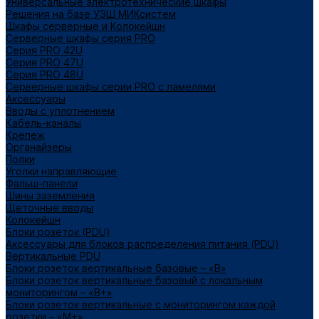
Универсальные электротехнические шкафы
Решения на базе УЭШ МИКсистем
Шкафы серверные и Колокейшн
Серверные шкафы серия PRO
Серия PRO 42U
Серия PRO 47U
Серия PRO 48U
Серверные шкафы серии PRO с ламелями
Аксессуары
Вводы с уплотнением
Кабель-каналы
Крепеж
Органайзеры
Полки
Уголки направляющие
Фальш-панели
Шины заземления
Щеточные вводы
Колокейшн
Блоки розеток (PDU)
Аксессуары для блоков распределения питания (PDU)
Вертикальные PDU
Блоки розеток вертикальные базовые – «В»
Блоки розеток вертикальные базовый с локальным
мониторингом – «В+»
Блоки розеток вертикальные с мониторингом каждой
розетки – «М+»