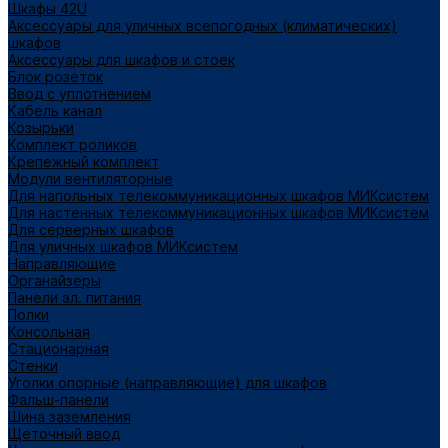
Шкафы 42U
Аксессуары для уличных всепогодных (климатических)
шкафов
Аксессуары для шкафов и стоек
Блок розеток
Ввод с уплотнением
Кабель канал
Козырьки
Комплект роликов
Крепежный комплект
Модули вентиляторные
Для напольных телекоммуникационных шкафов МИКсистем
Для настенных телекоммуникационных шкафов МИКсистем
Для серверных шкафов
Для уличных шкафов МИКсистем
Направляющие
Органайзеры
Панели эл. питания
Полки
Консольная
Стационарная
Стенки
Уголки опорные (направляющие) для шкафов
Фальш-панели
Шина заземления
Щеточный ввод