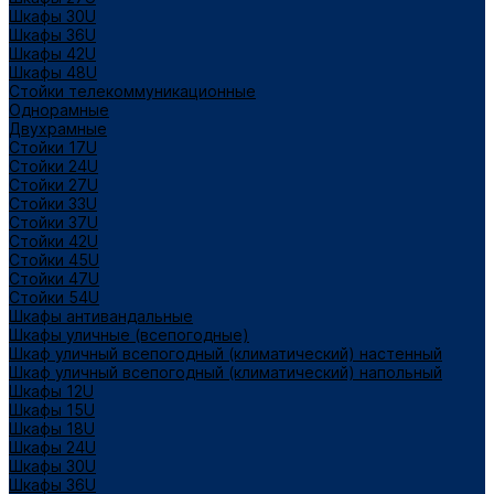
Шкафы 30U
Шкафы 36U
Шкафы 42U
Шкафы 48U
Стойки телекоммуникационные
Однорамные
Двухрамные
Стойки 17U
Стойки 24U
Стойки 27U
Стойки 33U
Стойки 37U
Стойки 42U
Стойки 45U
Стойки 47U
Стойки 54U
Шкафы антивандальные
Шкафы уличные (всепогодные)
Шкаф уличный всепогодный (климатический) настенный
Шкаф уличный всепогодный (климатический) напольный
Шкафы 12U
Шкафы 15U
Шкафы 18U
Шкафы 24U
Шкафы 30U
Шкафы 36U