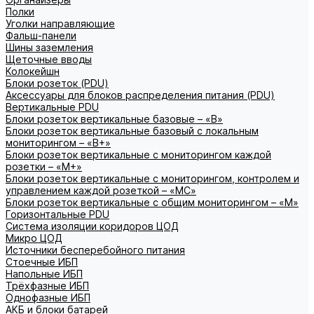
Полки
Уголки направляющие
Фальш-панели
Шины заземления
Щеточные вводы
Колокейшн
Блоки розеток (PDU)
Аксессуары для блоков распределения питания (PDU)
Вертикальные PDU
Блоки розеток вертикальные базовые – «В»
Блоки розеток вертикальные базовый с локальным
мониторингом – «В+»
Блоки розеток вертикальные с мониторингом каждой
розетки – «М+»
Блоки розеток вертикальные с мониторингом, контролем и
управлением каждой розеткой – «МС»
Блоки розеток вертикальные с общим мониторингом – «М»
Горизонтальные PDU
Система изоляции коридоров ЦОД
Микро ЦОД
Источники бесперебойного питания
Стоечные ИБП
Напольные ИБП
Трёхфазные ИБП
Однофазные ИБП
АКБ и блоки батарей