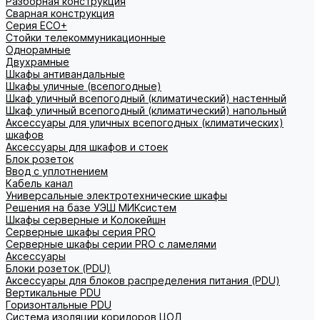
Разборная конструкция
Сварная конструкция
Серия ECO+
Стойки телекоммуникационные
Однорамные
Двухрамные
Шкафы антивандальные
Шкафы уличные (всепогодные)
Шкаф уличный всепогодный (климатический) настенный
Шкаф уличный всепогодный (климатический) напольный
Аксессуары для уличных всепогодных (климатических)
шкафов
Аксессуары для шкафов и стоек
Блок розеток
Ввод с уплотнением
Кабель канал
Универсальные электротехнические шкафы
Решения на базе УЭШ МИКсистем
Шкафы серверные и Колокейшн
Серверные шкафы серия PRO
Серверные шкафы серии PRO с ламелями
Аксессуары
Блоки розеток (PDU)
Аксессуары для блоков распределения питания (PDU)
Вертикальные PDU
Горизонтальные PDU
Система изоляции коридоров ЦОД