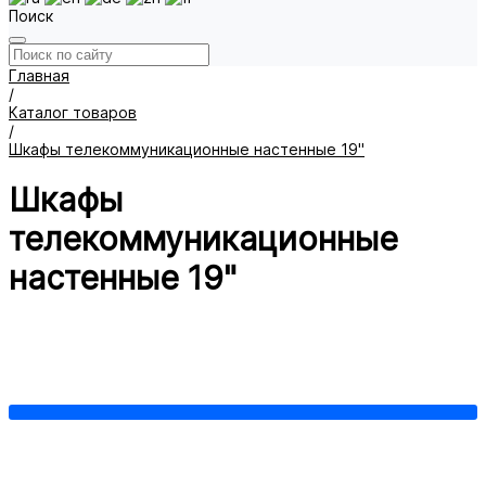
Поиск
Главная
/
Каталог товаров
/
Шкафы телекоммуникационные настенные 19"
Шкафы
телекоммуникационные
настенные 19"
Cерия LITE
Cерия BASIS
Cерия KEYS
Трехсекционные
(откидные) шкафы
Встраиваемый настенный шкаф
600x450
600x600
Шкафы 12U
Шкафы 15U
Шкафы 6U
Шкафы 9U
Показать все