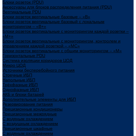
Блоки розеток (PDU)
Аксессуары для блоков распределения питания (PDU)
Вертикальные PDU
Блоки розеток вертикальные базовые – «В»
Блоки розеток вертикальные базовый с локальным
мониторингом – «В+»
Блоки розеток вертикальные с мониторингом каждой розетки –
«М+»
Блоки розеток вертикальные с мониторингом, контролем и
управлением каждой розеткой – «МС»
Блоки розеток вертикальные с общим мониторингом – «М»
Горизонтальные PDU
Система изоляции коридоров ЦОД
Микро ЦОД
Источники бесперебойного питания
Стоечные ИБП
Напольные ИБП
Трёхфазные ИБП
Однофазные ИБП
АКБ и блоки батарей
Дополнительные элементы для ИБП
Резервирование питания
Прецизионные кондиционеры
Прецизионные межрядные
С водяным охлаждением
С воздушным охлаждением
Прецизионные шкафные
С водяным охлаждением