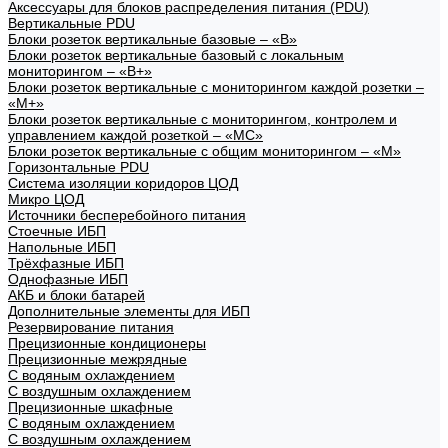
Аксессуары для блоков распределения питания (PDU)
Вертикальные PDU
Блоки розеток вертикальные базовые – «В»
Блоки розеток вертикальные базовый с локальным
мониторингом – «В+»
Блоки розеток вертикальные с мониторингом каждой розетки –
«М+»
Блоки розеток вертикальные с мониторингом, контролем и
управлением каждой розеткой – «МС»
Блоки розеток вертикальные с общим мониторингом – «М»
Горизонтальные PDU
Система изоляции коридоров ЦОД
Микро ЦОД
Источники бесперебойного питания
Стоечные ИБП
Напольные ИБП
Трёхфазные ИБП
Однофазные ИБП
АКБ и блоки батарей
Дополнительные элементы для ИБП
Резервирование питания
Прецизионные кондиционеры
Прецизионные межрядные
С водяным охлаждением
С воздушным охлаждением
Прецизионные шкафные
С водяным охлаждением
С воздушным охлаждением