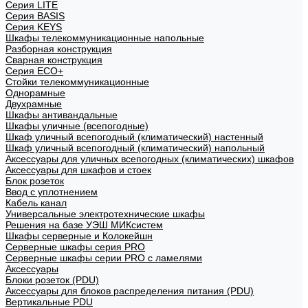
Cерия LITE
Cерия BASIS
Cерия KEYS
Шкафы телекоммуникационные напольные
Разборная конструкция
Сварная конструкция
Серия ECO+
Стойки телекоммуникационные
Однорамные
Двухрамные
Шкафы антивандальные
Шкафы уличные (всепогодные)
Шкаф уличный всепогодный (климатический) настенный
Шкаф уличный всепогодный (климатический) напольный
Аксессуары для уличных всепогодных (климатических) шкафов
Аксессуары для шкафов и стоек
Блок розеток
Ввод с уплотнением
Кабель канал
Универсальные электротехнические шкафы
Решения на базе УЭШ МИКсистем
Шкафы серверные и Колокейшн
Серверные шкафы серия PRO
Серверные шкафы серии PRO с ламелями
Аксессуары
Блоки розеток (PDU)
Аксессуары для блоков распределения питания (PDU)
Вертикальные PDU