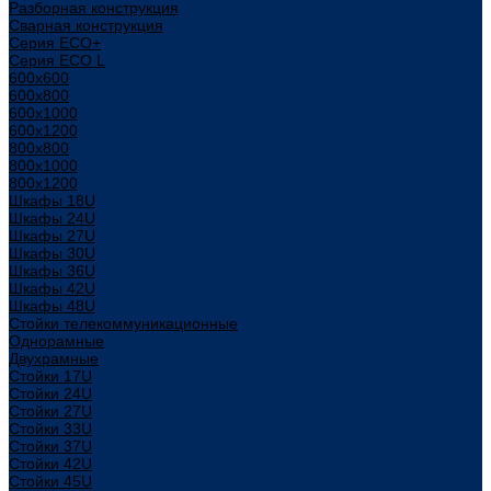
Разборная конструкция
Сварная конструкция
Серия ECO+
Серия ECO L
600x600
600x800
600х1000
600х1200
800x800
800х1000
800х1200
Шкафы 18U
Шкафы 24U
Шкафы 27U
Шкафы 30U
Шкафы 36U
Шкафы 42U
Шкафы 48U
Стойки телекоммуникационные
Однорамные
Двухрамные
Стойки 17U
Стойки 24U
Стойки 27U
Стойки 33U
Стойки 37U
Стойки 42U
Стойки 45U