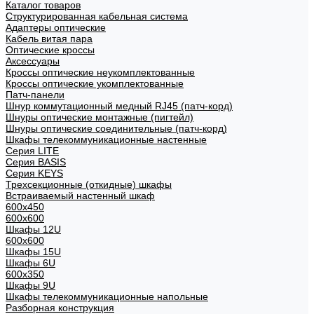
Каталог товаров
Структурированная кабельная система
Адаптеры оптические
Кабель витая пара
Оптические кроссы
Аксессуары
Кроссы оптические неукомплектованные
Кроссы оптические укомплектованные
Патч-панели
Шнур коммутационный медный RJ45 (патч-корд)
Шнуры оптические монтажные (пигтейл)
Шнуры оптические соединительные (патч-корд)
Шкафы телекоммуникационные настенные
Cерия LITE
Cерия BASIS
Cерия KEYS
Трехсекционные (откидные) шкафы
Встраиваемый настенный шкаф
600x450
600x600
Шкафы 12U
600x600
Шкафы 15U
Шкафы 6U
600x350
Шкафы 9U
Шкафы телекоммуникационные напольные
Разборная конструкция