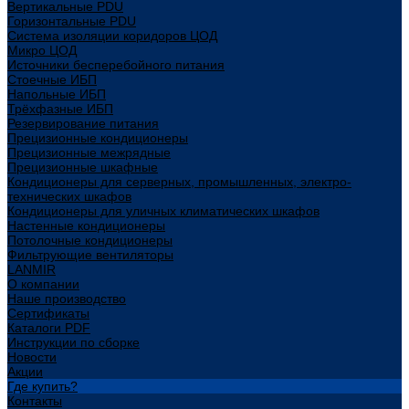
Вертикальные PDU
Горизонтальные PDU
Система изоляции коридоров ЦОД
Микро ЦОД
Источники бесперебойного питания
Стоечные ИБП
Напольные ИБП
Трёхфазные ИБП
Резервирование питания
Прецизионные кондиционеры
Прецизионные межрядные
Прецизионные шкафные
Кондиционеры для серверных, промышленных, электро-
технических шкафов
Кондиционеры для уличных климатических шкафов
Настенные кондиционеры
Потолочные кондиционеры
Фильтрующие вентиляторы
LANMIR
О компании
Наше производство
Сертификаты
Каталоги PDF
Инструкции по сборке
Новости
Акции
Где купить?
Контакты