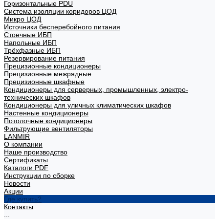
Горизонтальные PDU
Система изоляции коридоров ЦОД
Микро ЦОД
Источники бесперебойного питания
Стоечные ИБП
Напольные ИБП
Трёхфазные ИБП
Резервирование питания
Прецизионные кондиционеры
Прецизионные межрядные
Прецизионные шкафные
Кондиционеры для серверных, промышленных, электро-
технических шкафов
Кондиционеры для уличных климатических шкафов
Настенные кондиционеры
Потолочные кондиционеры
Фильтрующие вентиляторы
LANMIR
О компании
Наше производство
Сертификаты
Каталоги PDF
Инструкции по сборке
Новости
Акции
Где купить?
Контакты
...