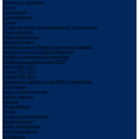
Панели эл. питания
Полки
Консольная
Стационарная
Стенки
Уголки опорные (направляющие) для шкафов
Фальш-панели
Шина заземления
Щеточный ввод
Универсальные электротехнические шкафы
Решения на базе УЭШ МИКсистем
Шкафы серверные и Колокейшн
Серверные шкафы серия PRO
Серия PRO 42U
Серия PRO 47U
Серия PRO 48U
Серверные шкафы серии PRO с ламелями
Аксессуары
Вводы с уплотнением
Кабель-каналы
Крепеж
Органайзеры
Полки
Уголки направляющие
Фальш-панели
Шины заземления
Щеточные вводы
Колокейшн