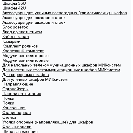
Шкафы 36U
Шкафы 42U
Аксессуары для уличных всепогодных (климатических) шкафов
Аксессуары для шкафов и стоек
Аксессуары для шкафов и стоек
Блок розеток
Ввод с уплотнением
Кабель канал
Козырьки
Комплект роликов
Крепежный комплект
Модули вентиляторные
Модули вентиляторные
Для напольных телекоммуникационных шкафов МИКсистем
Для настенных телекоммуникационных шкафов МИКсистем
Для серверных шкафов
Для уличных шкафов МИКсистем
Направляющие
Органайзеры
Панели эл. питания
Полки
Полки
Консольная
Стационарная
Стенки
Уголки опорные (направляющие) для шкафов
Фальш-панели
Шина заземления