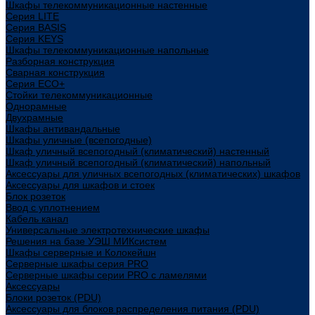
Шкафы телекоммуникационные настенные
Cерия LITE
Cерия BASIS
Cерия KEYS
Шкафы телекоммуникационные напольные
Разборная конструкция
Сварная конструкция
Серия ECO+
Стойки телекоммуникационные
Однорамные
Двухрамные
Шкафы антивандальные
Шкафы уличные (всепогодные)
Шкаф уличный всепогодный (климатический) настенный
Шкаф уличный всепогодный (климатический) напольный
Аксессуары для уличных всепогодных (климатических) шкафов
Аксессуары для шкафов и стоек
Блок розеток
Ввод с уплотнением
Кабель канал
Универсальные электротехнические шкафы
Решения на базе УЭШ МИКсистем
Шкафы серверные и Колокейшн
Серверные шкафы серия PRO
Серверные шкафы серии PRO с ламелями
Аксессуары
Блоки розеток (PDU)
Аксессуары для блоков распределения питания (PDU)