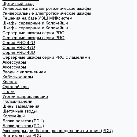
Щеточный ввод
Универсальные электротехнические шкафы
Универсальные электротехнические шкафы
Решения на базе УЭШ МИКсистем
Шкафы серверные и Колокейшн
Шкафы серверные и Колокейшн
Серверные шкафы серия PRO
Серверные шкафы серия PRO
Серия PRO 42U
Серия PRO 47U
Серия PRO 48U
Серверные шкафы серии PRO с ламелями
Аксессуары
Аксессуары
Вводы с уплотнением
Кабель-каналы
Крепеж
Органайзеры
Полки
Уголки направляющие
Фальш-панели
Шины заземления
Щеточные вводы
Колокейшн
Блоки розеток (PDU)
Блоки розеток (PDU)
Аксессуары для блоков распределения питания (PDU)
Вертикальные PDU