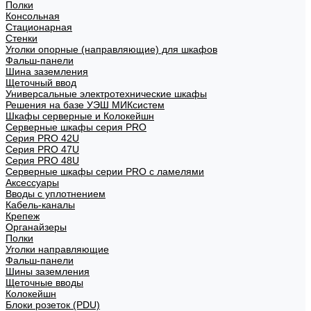
Полки
Консольная
Стационарная
Стенки
Уголки опорные (направляющие) для шкафов
Фальш-панели
Шина заземления
Щеточный ввод
Универсальные электротехнические шкафы
Решения на базе УЭШ МИКсистем
Шкафы серверные и Колокейшн
Серверные шкафы серия PRO
Серия PRO 42U
Серия PRO 47U
Серия PRO 48U
Серверные шкафы серии PRO с ламелями
Аксессуары
Вводы с уплотнением
Кабель-каналы
Крепеж
Органайзеры
Полки
Уголки направляющие
Фальш-панели
Шины заземления
Щеточные вводы
Колокейшн
Блоки розеток (PDU)