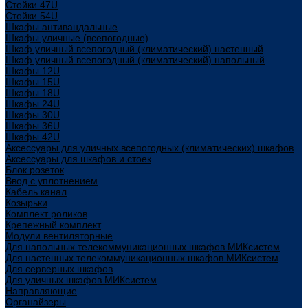
Стойки 47U
Стойки 54U
Шкафы антивандальные
Шкафы уличные (всепогодные)
Шкаф уличный всепогодный (климатический) настенный
Шкаф уличный всепогодный (климатический) напольный
Шкафы 12U
Шкафы 15U
Шкафы 18U
Шкафы 24U
Шкафы 30U
Шкафы 36U
Шкафы 42U
Аксессуары для уличных всепогодных (климатических) шкафов
Аксессуары для шкафов и стоек
Блок розеток
Ввод с уплотнением
Кабель канал
Козырьки
Комплект роликов
Крепежный комплект
Модули вентиляторные
Для напольных телекоммуникационных шкафов МИКсистем
Для настенных телекоммуникационных шкафов МИКсистем
Для серверных шкафов
Для уличных шкафов МИКсистем
Направляющие
Органайзеры