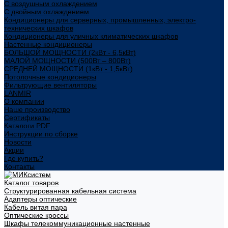
С воздушным охлаждением
С двойным охлаждением
Кондиционеры для серверных, промышленных, электро-
технических шкафов
Кондиционеры для уличных климатических шкафов
Настенные кондиционеры
БОЛЬШОЙ МОЩНОСТИ (2кВт - 6,5кВт)
МАЛОЙ МОЩНОСТИ (500Вт – 800Вт)
СРЕДНЕЙ МОЩНОСТИ (1кВт - 1,5кВт)
Потолочные кондиционеры
Фильтрующие вентиляторы
LANMIR
О компании
Наше производство
Сертификаты
Каталоги PDF
Инструкции по сборке
Новости
Акции
Где купить?
Контакты
Каталог товаров
Структурированная кабельная система
Адаптеры оптические
Кабель витая пара
Оптические кроссы
Шкафы телекоммуникационные настенные