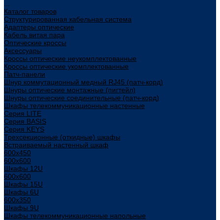
...
Каталог товаров
Структурированная кабельная система
Адаптеры оптические
Кабель витая пара
Оптические кроссы
Аксессуары
Кроссы оптические неукомплектованные
Кроссы оптические укомплектованные
Патч-панели
Шнур коммутационный медный RJ45 (патч-корд)
Шнуры оптические монтажные (пигтейл)
Шнуры оптические соединительные (патч-корд)
Шкафы телекоммуникационные настенные
Cерия LITE
Cерия BASIS
Cерия KEYS
Трехсекционные (откидные) шкафы
Встраиваемый настенный шкаф
600x450
600x600
Шкафы 12U
600x600
Шкафы 15U
Шкафы 6U
600x350
Шкафы 9U
Шкафы телекоммуникационные напольные