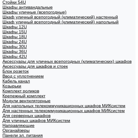
Стойки 54U
Шкафы антивандальные
Шкафы уличные (всепогодные)
Шкаф уличный всепогодный (климатический) настенный
Шкаф уличный всепогодный (климатический) напольный
Шкафы 12U
Шкафы 15U
Шкафы 18U
Шкафы 24U
Шкафы 30U
Шкафы 36U
Шкафы 42U
Аксессуары для уличных всепогодных (климатических) шкафов
Аксессуары для шкафов и стоек
Блок розеток
Ввод с уплотнением
Кабель канал
Козырьки
Комплект роликов
Крепежный комплект
Модули вентиляторные
Для напольных телекоммуникационных шкафов МИКсистем
Для настенных телекоммуникационных шкафов МИКсистем
Для серверных шкафов
Для уличных шкафов МИКсистем
Направляющие
Органайзеры
Панели эл. питания