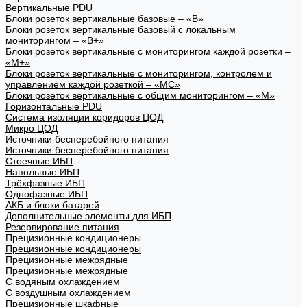
Вертикальные PDU
Блоки розеток вертикальные базовые – «В»
Блоки розеток вертикальные базовый с локальным
мониторингом – «В+»
Блоки розеток вертикальные с мониторингом каждой розетки –
«М+»
Блоки розеток вертикальные с мониторингом, контролем и
управлением каждой розеткой – «МС»
Блоки розеток вертикальные с общим мониторингом – «М»
Горизонтальные PDU
Система изоляции коридоров ЦОД
Микро ЦОД
Источники бесперебойного питания
Источники бесперебойного питания
Стоечные ИБП
Напольные ИБП
Трёхфазные ИБП
Однофазные ИБП
АКБ и блоки батарей
Дополнительные элементы для ИБП
Резервирование питания
Прецизионные кондиционеры
Прецизионные кондиционеры
Прецизионные межрядные
Прецизионные межрядные
С водяным охлаждением
С воздушным охлаждением
Прецизионные шкафные