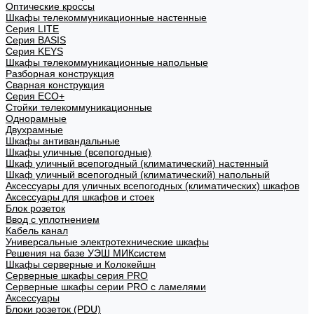
Оптические кроссы
Шкафы телекоммуникационные настенные
Cерия LITE
Cерия BASIS
Cерия KEYS
Шкафы телекоммуникационные напольные
Разборная конструкция
Сварная конструкция
Серия ECO+
Стойки телекоммуникационные
Однорамные
Двухрамные
Шкафы антивандальные
Шкафы уличные (всепогодные)
Шкаф уличный всепогодный (климатический) настенный
Шкаф уличный всепогодный (климатический) напольный
Аксессуары для уличных всепогодных (климатических) шкафов
Аксессуары для шкафов и стоек
Блок розеток
Ввод с уплотнением
Кабель канал
Универсальные электротехнические шкафы
Решения на базе УЭШ МИКсистем
Шкафы серверные и Колокейшн
Серверные шкафы серия PRO
Серверные шкафы серии PRO с ламелями
Аксессуары
Блоки розеток (PDU)