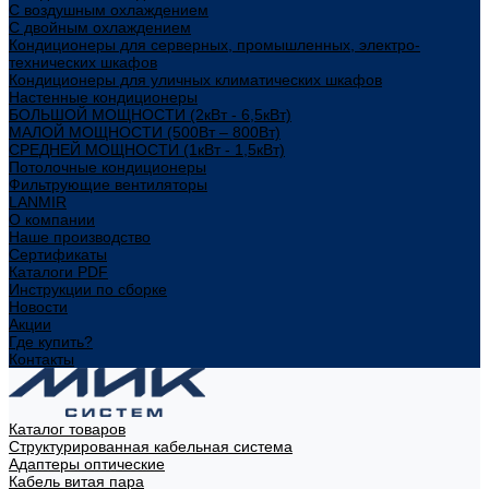
С воздушным охлаждением
С двойным охлаждением
Кондиционеры для серверных, промышленных, электро-
технических шкафов
Кондиционеры для уличных климатических шкафов
Настенные кондиционеры
БОЛЬШОЙ МОЩНОСТИ (2кВт - 6,5кВт)
МАЛОЙ МОЩНОСТИ (500Вт – 800Вт)
СРЕДНЕЙ МОЩНОСТИ (1кВт - 1,5кВт)
Потолочные кондиционеры
Фильтрующие вентиляторы
LANMIR
О компании
Наше производство
Сертификаты
Каталоги PDF
Инструкции по сборке
Новости
Акции
Где купить?
Контакты
Каталог товаров
Структурированная кабельная система
Адаптеры оптические
Кабель витая пара