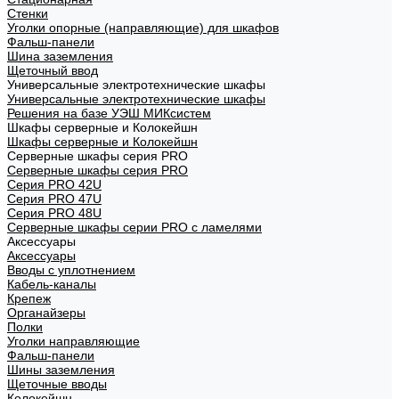
Стенки
Уголки опорные (направляющие) для шкафов
Фальш-панели
Шина заземления
Щеточный ввод
Универсальные электротехнические шкафы
Универсальные электротехнические шкафы
Решения на базе УЭШ МИКсистем
Шкафы серверные и Колокейшн
Шкафы серверные и Колокейшн
Серверные шкафы серия PRO
Серверные шкафы серия PRO
Серия PRO 42U
Серия PRO 47U
Серия PRO 48U
Серверные шкафы серии PRO с ламелями
Аксессуары
Аксессуары
Вводы с уплотнением
Кабель-каналы
Крепеж
Органайзеры
Полки
Уголки направляющие
Фальш-панели
Шины заземления
Щеточные вводы
Колокейшн