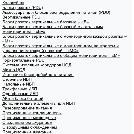
Колокейшн
Блоки розеток (PDU)
Аксессуары для блоков распределения питания (PDU)
Вертикальные PDU
Блоки розеток вертикальные базовые – «В»
Блоки розеток вертикальные базовый с локальным
мониторингом – «В+»
Блоки розеток вертикальные с мониторингом каждой розетки –
«М+»
Блоки розеток вертикальные с мониторингом, контролем и
управлением каждой розеткой – «МС»
Блоки розеток вертикальные с общим мониторингом – «М»
Горизонтальные PDU
Система изоляции коридоров ЦОД
Микро ЦОД
Источники бесперебойного питания
Стоечные ИБП
Напольные ИБП
Трёхфазные ИБП
Однофазные ИБП
АКБ и блоки батарей
Дополнительные элементы для ИБП
Резервирование питания
Прецизионные кондиционеры
Прецизионные межрядные
С водяным охлаждением
С воздушным охлаждением
Прецизионные шкафные