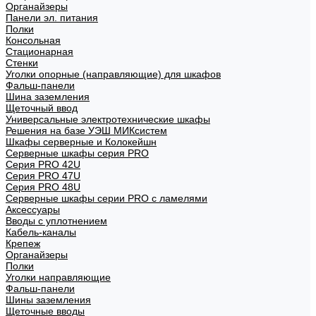
Органайзеры
Панели эл. питания
Полки
Консольная
Стационарная
Стенки
Уголки опорные (направляющие) для шкафов
Фальш-панели
Шина заземления
Щеточный ввод
Универсальные электротехнические шкафы
Решения на базе УЭШ МИКсистем
Шкафы серверные и Колокейшн
Серверные шкафы серия PRO
Серия PRO 42U
Серия PRO 47U
Серия PRO 48U
Серверные шкафы серии PRO с ламелями
Аксессуары
Вводы с уплотнением
Кабель-каналы
Крепеж
Органайзеры
Полки
Уголки направляющие
Фальш-панели
Шины заземления
Щеточные вводы