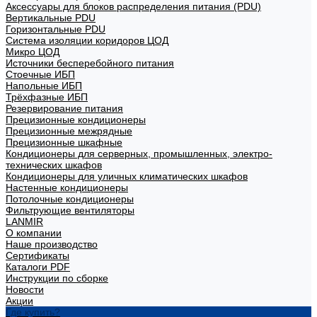
Аксессуары для блоков распределения питания (PDU)
Вертикальные PDU
Горизонтальные PDU
Система изоляции коридоров ЦОД
Микро ЦОД
Источники бесперебойного питания
Стоечные ИБП
Напольные ИБП
Трёхфазные ИБП
Резервирование питания
Прецизионные кондиционеры
Прецизионные межрядные
Прецизионные шкафные
Кондиционеры для серверных, промышленных, электро-
технических шкафов
Кондиционеры для уличных климатических шкафов
Настенные кондиционеры
Потолочные кондиционеры
Фильтрующие вентиляторы
LANMIR
О компании
Наше производство
Сертификаты
Каталоги PDF
Инструкции по сборке
Новости
Акции
Где купить?