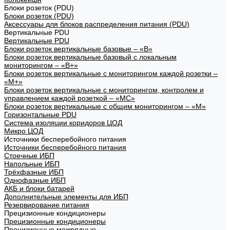
Блоки розеток (PDU)
Блоки розеток (PDU)
Аксессуары для блоков распределения питания (PDU)
Вертикальные PDU
Вертикальные PDU
Блоки розеток вертикальные базовые – «В»
Блоки розеток вертикальные базовый с локальным
мониторингом – «В+»
Блоки розеток вертикальные с мониторингом каждой розетки –
«М+»
Блоки розеток вертикальные с мониторингом, контролем и
управлением каждой розеткой – «МС»
Блоки розеток вертикальные с общим мониторингом – «М»
Горизонтальные PDU
Система изоляции коридоров ЦОД
Микро ЦОД
Источники бесперебойного питания
Источники бесперебойного питания
Стоечные ИБП
Напольные ИБП
Трёхфазные ИБП
Однофазные ИБП
АКБ и блоки батарей
Дополнительные элементы для ИБП
Резервирование питания
Прецизионные кондиционеры
Прецизионные кондиционеры
Прецизионные межрядные