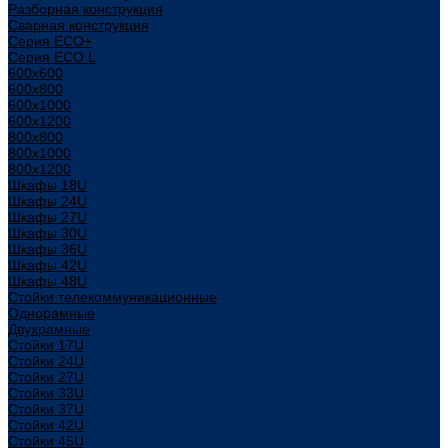
Разборная конструкция
Сварная конструкция
Серия ECO+
Серия ECO L
600x600
600x800
600х1000
600х1200
800x800
800х1000
800х1200
Шкафы 18U
Шкафы 24U
Шкафы 27U
Шкафы 30U
Шкафы 36U
Шкафы 42U
Шкафы 48U
Стойки телекоммуникационные
Однорамные
Двухрамные
Стойки 17U
Стойки 24U
Стойки 27U
Стойки 33U
Стойки 37U
Стойки 42U
Стойки 45U