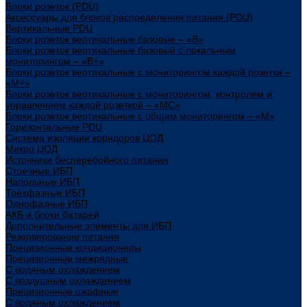
Блоки розеток (PDU)
Аксессуары для блоков распределения питания (PDU)
Вертикальные PDU
Блоки розеток вертикальные базовые – «В»
Блоки розеток вертикальные базовый с локальным
мониторингом – «В+»
Блоки розеток вертикальные с мониторингом каждой розетки –
«М+»
Блоки розеток вертикальные с мониторингом, контролем и
управлением каждой розеткой – «МС»
Блоки розеток вертикальные с общим мониторингом – «М»
Горизонтальные PDU
Система изоляции коридоров ЦОД
Микро ЦОД
Источники бесперебойного питания
Стоечные ИБП
Напольные ИБП
Трёхфазные ИБП
Однофазные ИБП
АКБ и блоки батарей
Дополнительные элементы для ИБП
Резервирование питания
Прецизионные кондиционеры
Прецизионные межрядные
С водяным охлаждением
С воздушным охлаждением
Прецизионные шкафные
С водяным охлаждением