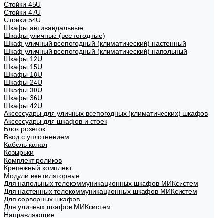
Стойки 45U
Стойки 47U
Стойки 54U
Шкафы антивандальные
Шкафы уличные (всепогодные)
Шкаф уличный всепогодный (климатический) настенный
Шкаф уличный всепогодный (климатический) напольный
Шкафы 12U
Шкафы 15U
Шкафы 18U
Шкафы 24U
Шкафы 30U
Шкафы 36U
Шкафы 42U
Аксессуары для уличных всепогодных (климатических) шкафов
Аксессуары для шкафов и стоек
Блок розеток
Ввод с уплотнением
Кабель канал
Козырьки
Комплект роликов
Крепежный комплект
Модули вентиляторные
Для напольных телекоммуникационных шкафов МИКсистем
Для настенных телекоммуникационных шкафов МИКсистем
Для серверных шкафов
Для уличных шкафов МИКсистем
Направляющие