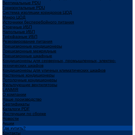
Вертикальные PDU
Горизонтальные PDU
Система изоляции коридоров ЦОД
Микро ЦОД
Источники бесперебойного питания
Стоечные ИБП
Напольные ИБП
Трёхфазные ИБП
Резервирование питания
Прецизионные кондиционеры
Прецизионные межрядные
Прецизионные шкафные
Кондиционеры для серверных, промышленных, электро-
технических шкафов
Кондиционеры для уличных климатических шкафов
Настенные кондиционеры
Потолочные кондиционеры
Фильтрующие вентиляторы
LANMIR
О компании
Наше производство
Сертификаты
Каталоги PDF
Инструкции по сборке
Новости
Акции
Где купить?
Контакты