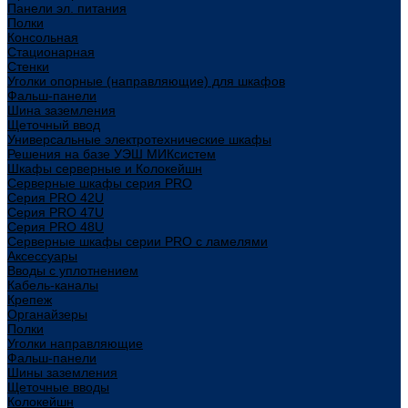
Панели эл. питания
Полки
Консольная
Стационарная
Стенки
Уголки опорные (направляющие) для шкафов
Фальш-панели
Шина заземления
Щеточный ввод
Универсальные электротехнические шкафы
Решения на базе УЭШ МИКсистем
Шкафы серверные и Колокейшн
Серверные шкафы серия PRO
Серия PRO 42U
Серия PRO 47U
Серия PRO 48U
Серверные шкафы серии PRO с ламелями
Аксессуары
Вводы с уплотнением
Кабель-каналы
Крепеж
Органайзеры
Полки
Уголки направляющие
Фальш-панели
Шины заземления
Щеточные вводы
Колокейшн