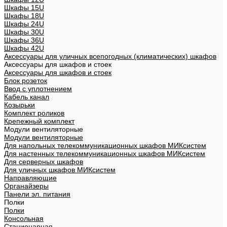
Шкафы 15U
Шкафы 18U
Шкафы 24U
Шкафы 30U
Шкафы 36U
Шкафы 42U
Аксессуары для уличных всепогодных (климатических) шкафов
Аксессуары для шкафов и стоек
Аксессуары для шкафов и стоек
Блок розеток
Ввод с уплотнением
Кабель канал
Козырьки
Комплект роликов
Крепежный комплект
Модули вентиляторные
Модули вентиляторные
Для напольных телекоммуникационных шкафов МИКсистем
Для настенных телекоммуникационных шкафов МИКсистем
Для серверных шкафов
Для уличных шкафов МИКсистем
Направляющие
Органайзеры
Панели эл. питания
Полки
Полки
Консольная
Стационарная