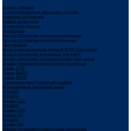
...
Каталог товаров
Структурированная кабельная система
Адаптеры оптические
Кабель витая пара
Оптические кроссы
Аксессуары
Кроссы оптические неукомплектованные
Кроссы оптические укомплектованные
Патч-панели
Шнур коммутационный медный RJ45 (патч-корд)
Шнуры оптические монтажные (пигтейл)
Шнуры оптические соединительные (патч-корд)
Шкафы телекоммуникационные настенные
Cерия LITE
Cерия BASIS
Cерия KEYS
Трехсекционные (откидные) шкафы
Встраиваемый настенный шкаф
600x450
600x600
Шкафы 12U
600x600
Шкафы 15U
Шкафы 6U
600x350
Шкафы 9U
Шкафы телекоммуникационные напольные