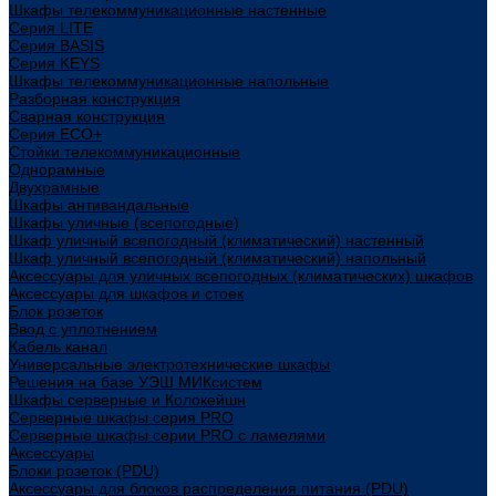
Шкафы телекоммуникационные настенные
Cерия LITE
Cерия BASIS
Cерия KEYS
Шкафы телекоммуникационные напольные
Разборная конструкция
Сварная конструкция
Серия ECO+
Стойки телекоммуникационные
Однорамные
Двухрамные
Шкафы антивандальные
Шкафы уличные (всепогодные)
Шкаф уличный всепогодный (климатический) настенный
Шкаф уличный всепогодный (климатический) напольный
Аксессуары для уличных всепогодных (климатических) шкафов
Аксессуары для шкафов и стоек
Блок розеток
Ввод с уплотнением
Кабель канал
Универсальные электротехнические шкафы
Решения на базе УЭШ МИКсистем
Шкафы серверные и Колокейшн
Серверные шкафы серия PRO
Серверные шкафы серии PRO с ламелями
Аксессуары
Блоки розеток (PDU)
Аксессуары для блоков распределения питания (PDU)