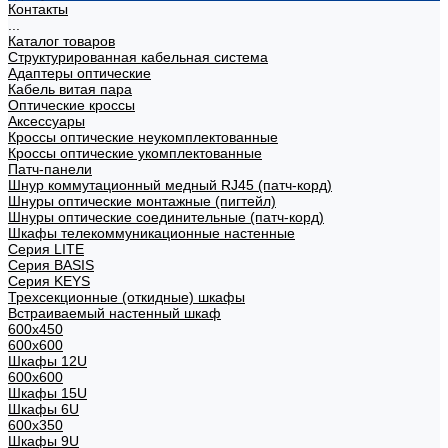
Контакты
...
Каталог товаров
Структурированная кабельная система
Адаптеры оптические
Кабель витая пара
Оптические кроссы
Аксессуары
Кроссы оптические неукомплектованные
Кроссы оптические укомплектованные
Патч-панели
Шнур коммутационный медный RJ45 (патч-корд)
Шнуры оптические монтажные (пигтейл)
Шнуры оптические соединительные (патч-корд)
Шкафы телекоммуникационные настенные
Cерия LITE
Cерия BASIS
Cерия KEYS
Трехсекционные (откидные) шкафы
Встраиваемый настенный шкаф
600x450
600x600
Шкафы 12U
600x600
Шкафы 15U
Шкафы 6U
600x350
Шкафы 9U